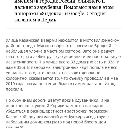
именем) в городах России, ближнего и
НЕФТЕХИМИЯ
дальнего зарубежья. Помогают нам в этом
РОЗНИЧНАЯ ТОРГОВЛЯ
НОВОСТИ ТЕХНОЛОГИЙ
МЕРОПРИЯТИЯ
панорамы «Яндекса» и Google. Сегодня
НЕФТЬ
заглянем в Пермь.
ТРАНСПОРТ
IT
НОВОСТИ МЕРОПРИЯТИЙ
СПОРТ
ОПК
УСЛУГИ
МЕДИА
ВЫЕЗДНАЯ РЕДАКЦИЯ
НОВОСТИ СПОРТА
ОБЩЕСТВО
Улица Казанская в Перми находится в Мотовилихинском
ЭНЕРГЕТИКА
районе города. Мягко говоря, это совсем не Бродвей —
ТЕЛЕКОММУНИКАЦИИ
БИЗНЕС-БРАНЧИ
ФУТБОЛ
НОВОСТИ ОБЩЕСТВА
ФОТОГАЛЕРЕЯ
небольшая улочка в частном секторе. Зато она радует
глаз того, кто любит русскую деревню и ее пасторальную
незатейливость. На улице всего 33 дома (но есть и 33а, и
ONLINE-КОНФЕРЕНЦИИ
ХОККЕЙ
ВЛАСТЬ
СЮЖЕТЫ
даже 33б). В панорамы электронных карт попала не вся
ее часть, но то, что попало, выглядит довольно
ОТКРЫТАЯ ЛЕКЦИЯ
БАСКЕТБОЛ
ИНФРАСТРУКТУРА
СПРАВОЧНИК
колоритно: сказывается то, что съемку проводили в мае
2019 года, когда цветение было в самом разгаре. Итак,
поехали.
ВОЛЕЙБОЛ
ИСТОРИЯ
СПИСОК ПЕРСОН
ПОЛНАЯ ВЕРСИЯ
По обочинам дороги цветут яркие одуванчики, и на
КИБЕРСПОРТ
КУЛЬТУРА
СПИСОК КОМПАНИЙ
перекрестке с улицей Корякина можно наглядно
убедиться в разношерстности застройки пермской
ФИГУРНОЕ КАТАНИЕ
МЕДИЦИНА
Казанской: внушительный дом-бункер соседствует с
небольшим домишком (зато под новой блестящей
крышей).