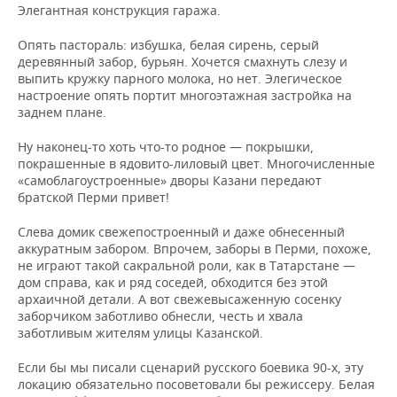
Элегантная конструкция гаража.
Опять пастораль: избушка, белая сирень, серый
деревянный забор, бурьян. Хочется смахнуть слезу и
выпить кружку парного молока, но нет. Элегическое
настроение опять портит многоэтажная застройка на
заднем плане.
Ну наконец-то хоть что-то родное — покрышки,
покрашенные в ядовито-лиловый цвет. Многочисленные
«самоблагоустроенные» дворы Казани передают
братской Перми привет!
Слева домик свежепостроенный и даже обнесенный
аккуратным забором. Впрочем, заборы в Перми, похоже,
не играют такой сакральной роли, как в Татарстане —
дом справа, как и ряд соседей, обходится без этой
архаичной детали. А вот свежевысаженную сосенку
заборчиком заботливо обнесли, честь и хвала
заботливым жителям улицы Казанской.
Если бы мы писали сценарий русского боевика 90-х, эту
локацию обязательно посоветовали бы режиссеру. Белая