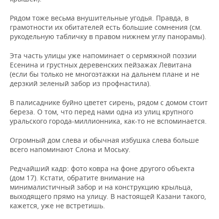
ВОДНЫЕ ВИДЫ СПОРТА
ОБРАЗОВАНИЕ
Рядом тоже весьма внушительные угодья. Правда, в
ХОККЕЙ С МЯЧОМ
ПРОИСШЕСТВИЯ
грамотности их обитателей есть большие сомнения (см.
рукодельную табличку в правом нижнем углу панорамы).
Эта часть улицы уже напоминает о сермяжной поэзии
Есенина и грустных деревенских пейзажах Левитана
(если бы только не многоэтажки на дальнем плане и не
дерзкий зеленый забор из профнастила).
В палисаднике буйно цветет сирень, рядом с домом стоит
береза. О том, что перед нами одна из улиц крупного
уральского города-миллионника, как-то не вспоминается.
Огромный дом слева и обычная избушка слева больше
всего напоминают Слона и Моську.
Редчайший кадр: фото ковра на фоне другого объекта
(дом 17). Кстати, обратите внимание на
минималистичный забор и на конструкцию крыльца,
выходящего прямо на улицу. В настоящей Казани такого,
кажется, уже не встретишь.