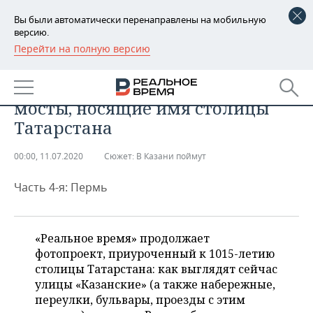
Вы были автоматически перенаправлены на мобильную
версию.
Перейти на полную версию
РЕГИОНЫ
«В Казани поймут»: как
БАШКОРТОСТАН
НОВОСТИ
выглядят улицы, проезды и
мосты, носящие имя столицы
ТАТАРСТАН
АНАЛИТИКА
Татарстана
УДМУРТИЯ
НОВОСТИ АНАЛИТИКИ
ЭКОНОМИКА
00:00, 11.07.2020
Сюжет:
В Казани поймут
ДЕКЛАРАЦИИ О ДОХОДАХ
НОВОСТИ ЭКОНОМИКИ
ПРОМЫШЛЕННОСТЬ
Часть 4-я: Пермь
КОРОЛИ ГОСЗАКАЗА ПФО
ФИНАНСЫ
НОВОСТИ
НЕДВИЖИМОСТЬ
ПРОМЫШЛЕННОСТИ
«Реальное время» продолжает
ВУЗЫ ТАТАРСТАНА
БАНКИ
НОВОСТИ НЕДВИЖИМОСТИ
АВТО
АГРОПРОМ
фотопроект, приуроченный к 1015-летию
столицы Татарстана: как выглядят сейчас
КОМУ ПРИНАДЛЕЖАТ
БЮДЖЕТ
НОВОСТИ АВТО
БИЗНЕС
улицы «Казанские» (а также набережные,
ТОРГОВЫЕ ЦЕНТРЫ
МАШИНОСТРОЕНИЕ
ТАТАРСТАНА
переулки, бульвары, проезды с этим
ИНВЕСТИЦИИ
НОВОСТИ БИЗНЕСА
ТЕХНОЛОГИИ