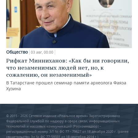
Общество
03 авг, 00:00
Рифкат Минниханов: «Как бы ни говорили,
что незаменимых людей нет, но, к
сожалению, он незаменимый»
В Татарстане прошел семинар памяти археолога Фаяза
Хузина
© 2015 - 2026 Сетевое издание «Реальное время» Зарегистрировано
Федеральной службой по надзору в сфере связи, информационных
технологий и массовых коммуникаций (Роскомнадзор) –
регистрационный номер ЭЛ № ФС 77 - 79627 от 18 декабря 2020 г. (ранее
свидетельство Эл № ФС 77-59331 от 18 сентября 2014 г.)