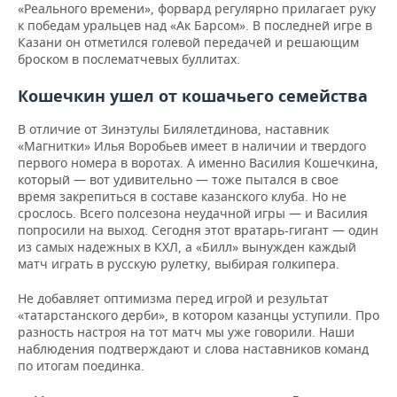
«Реального времени», форвард регулярно прилагает руку
к победам уральцев над «Ак Барсом». В последней игре в
Казани он отметился голевой передачей и решающим
броском в послематчевых буллитах.
Кошечкин ушел от кошачьего семейства
В отличие от Зинэтулы Билялетдинова, наставник
«Магнитки» Илья Воробьев имеет в наличии и твердого
первого номера в воротах. А именно Василия Кошечкина,
который — вот удивительно — тоже пытался в свое
время закрепиться в составе казанского клуба. Но не
срослось. Всего полсезона неудачной игры — и Василия
попросили на выход. Сегодня этот вратарь-гигант — один
из самых надежных в КХЛ, а «Билл» вынужден каждый
матч играть в русскую рулетку, выбирая голкипера.
Не добавляет оптимизма перед игрой и результат
«татарстанского дерби», в котором казанцы уступили. Про
разность настроя на тот матч мы уже говорили. Наши
наблюдения подтверждают и слова наставников команд
по итогам поединка.