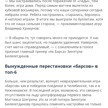
— Мы настраивались после поражения от «Лады», тем
более, игра дома. Перед самым матчем вылетели из
кубковой восьмерки, потому что наши соперники сегодня
набрали очки. Ребята настроились, старались, боролись
и неплохо играли. В итоге мы выиграли по буллитам, хотя
это не наша сильная сторона, — прокомментировал игру
Владимир Крикунов.
— В общем-то, тут говорить много не приходится. У нас
был шанс зацепиться, но подвели удаления. Наверное,
счет матча справедливый, — с сожалением в голосе
признал главный тренер «Ак Барса» Зинэтула
Билялетдинов.
Вынужденные перестановки «барсов» в
топ-6
Больше, чем результат, волнует невразумительная игра
«барсов» как в победном поединке в Челябинске, так и в
Нижнекамске. В последней игре, возможно, это связано с
отсутствием на льду центрфорварда первого звена
Маттиаса Шегрена. Из-за этой потери Зинэтуле
Билялетдинову пришлось поменять настройки не только