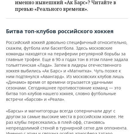
НЕФТЕХИМИЯ
именно нынешний «Ак Барс»? Читайте в
превью «Реального времени».
РОЗНИЧНАЯ ТОРГОВЛЯ
НОВОСТИ ТЕХНОЛОГИЙ
МЕРОПРИЯТИЯ
НЕФТЬ
ТРАНСПОРТ
IT
НОВОСТИ МЕРОПРИЯТИЙ
СПОРТ
ОПК
Битва топ-клубов российского хоккея
УСЛУГИ
МЕДИА
ВЫЕЗДНАЯ РЕДАКЦИЯ
НОВОСТИ СПОРТА
ОБЩЕСТВО
Российский хоккей довольно специфичный относительно,
ЭНЕРГЕТИКА
скажем, футбола или баскетбола. Здесь московские
ТЕЛЕКОММУНИКАЦИИ
БИЗНЕС-БРАНЧИ
ФУТБОЛ
НОВОСТИ ОБЩЕСТВА
ФОТОГАЛЕРЕЯ
команды находятся на периферии регулярной борьбы за
главные трофеи. Еще в 90-х годах тон в этом плане задала
тольяттинская «Лада». Затем в лидеры отечественного
ONLINE-КОНФЕРЕНЦИИ
ХОККЕЙ
ВЛАСТЬ
СЮЖЕТЫ
хоккея выбились «Ак Барс» и «Магнитка». Чуть позже к
ним подтянулся «Авангард». Из московских клубов лишь
ОТКРЫТАЯ ЛЕКЦИЯ
БАСКЕТБОЛ
ИНФРАСТРУКТУРА
СПРАВОЧНИК
«Динамо» время от времени огрызается удачными
сезонами. Сегодняшнее противостояние команд — это
битва топ-клубов нашего хоккея, словно футбольные
ВОЛЕЙБОЛ
ИСТОРИЯ
СПИСОК ПЕРСОН
ПОЛНАЯ ВЕРСИЯ
встречи «барсов» и «Реала».
КИБЕРСПОРТ
КУЛЬТУРА
СПИСОК КОМПАНИЙ
«Барсы» и магнитогорцы всегда соперничали друг с
другом за самые высокие места в российском хоккее. Не
ФИГУРНОЕ КАТАНИЕ
МЕДИЦИНА
раз клубы пересекались в плей-офф, становясь
непреодолимой стеной в турнирной сетке для оппонента.
Именно с этим и связана особая атмосфера татаро-