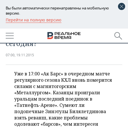
Вы были автоматически перенаправлены на мобильную
версию.
Перейти на полную версию
РЕГИОНЫ
СПОРТ
Какой «Ак Барс» увидим
БАШКОРТОСТАН
НОВОСТИ
сегодня?
ТАТАРСТАН
АНАЛИТИКА
07:00, 19.11.2015
УДМУРТИЯ
НОВОСТИ АНАЛИТИКИ
ЭКОНОМИКА
ДЕКЛАРАЦИИ О ДОХОДАХ
НОВОСТИ ЭКОНОМИКИ
ПРОМЫШЛЕННОСТЬ
Уже в 17:00 «Ак Барс» в очередном матче
регулярного сезона КХЛ вновь померится
КОРОЛИ ГОСЗАКАЗА ПФО
ФИНАНСЫ
НОВОСТИ
силами с магнитогорским
НЕДВИЖИМОСТЬ
ПРОМЫШЛЕННОСТИ
«Металлургом». Казанцы проиграли
уральцам последний поединок в
ВУЗЫ ТАТАРСТАНА
БАНКИ
НОВОСТИ НЕДВИЖИМОСТИ
АВТО
АГРОПРОМ
«Татнефть-Арене». Сумеют ли
подопечные Зинэтулы Билялетдинова
КОМУ ПРИНАДЛЕЖАТ
БЮДЖЕТ
НОВОСТИ АВТО
БИЗНЕС
ТОРГОВЫЕ ЦЕНТРЫ
МАШИНОСТРОЕНИЕ
взять реванш, какие проблемы
ТАТАРСТАНА
одолевают «барсов», чем интересен
ИНВЕСТИЦИИ
НОВОСТИ БИЗНЕСА
ТЕХНОЛОГИИ