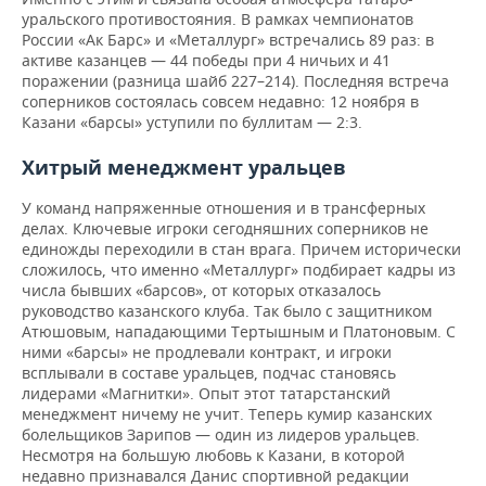
ВОДНЫЕ ВИДЫ СПОРТА
ОБРАЗОВАНИЕ
уральского противостояния. В рамках чемпионатов
России «Ак Барс» и «Металлург» встречались 89 раз: в
ХОККЕЙ С МЯЧОМ
ПРОИСШЕСТВИЯ
активе казанцев — 44 победы при 4 ничьих и 41
поражении (разница шайб 227–214). Последняя встреча
соперников состоялась совсем недавно: 12 ноября в
Казани «барсы» уступили по буллитам — 2:3.
Хитрый менеджмент уральцев
У команд напряженные отношения и в трансферных
делах. Ключевые игроки сегодняшних соперников не
единожды переходили в стан врага. Причем исторически
сложилось, что именно «Металлург» подбирает кадры из
числа бывших «барсов», от которых отказалось
руководство казанского клуба. Так было с защитником
Атюшовым, нападающими Тертышным и Платоновым. С
ними «барсы» не продлевали контракт, и игроки
всплывали в составе уральцев, подчас становясь
лидерами «Магнитки». Опыт этот татарстанский
менеджмент ничему не учит. Теперь кумир казанских
болельщиков Зарипов — один из лидеров уральцев.
Несмотря на большую любовь к Казани, в которой
недавно признавался Данис спортивной редакции