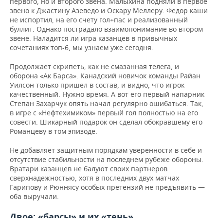
первого, но и второго звена. Малыхина подняли в первое
звено к Джастину Азеведо и Оскару Меллеру. Федор каши
не испортил, на его счету гол+пас и реализованный
буллит. Однако пострадало взаимопонимание во втором
звене. Наладится ли игра казанцев в привычных
сочетаниях топ-6, мы узнаем уже сегодня.
Продолжает скрипеть, как не смазанная телега, и
оборона «Ак Барса». Канадский новичок команды Райан
Уилсон только пришел в состав, и видно, что игрок
качественный. Нужно время. А вот его первый напарник
Степан Захарчук опять начал регулярно ошибаться. Так,
в игре с «Нефтехимиком» первый гол полностью на его
совести. Шикарный подарок он сделал обокравшему его
Романцеву в том эпизоде.
Не добавляет защитным порядкам уверенности в себе и
отсутствие стабильности на последнем рубеже обороны.
Вратари казанцев не балуют своих партнеров
сверхнадежностью, хотя в последних двух матчах
Гарипову и Рюннясу особых претензий не предъявить —
оба выручали.
Двое: «барсы» и их «тень»