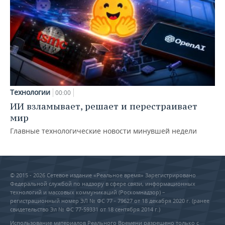
Технологии
00:00
ИИ взламывает, решает и перестраивает
мир
Главные технологические новости минувшей недели
© 2015 - 2026 Сетевое издание «Реальное время» Зарегистрировано
Федеральной службой по надзору в сфере связи, информационных
технологий и массовых коммуникаций (Роскомнадзор) –
регистрационный номер ЭЛ № ФС 77 - 79627 от 18 декабря 2020 г. (ранее
свидетельство Эл № ФС 77-59331 от 18 сентября 2014 г.)
Использование материалов Реального Времени разрешено только с