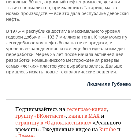
ВОДНЫЕ ВИДЫ СПОРТА
ОБРАЗОВАНИЕ
неполные 30 лет, огромный нефтепромысел, десятки
тысяч специалистов, приехавших в Татарию, масса
новых производств — все это дала республике девонская
ХОККЕЙ С МЯЧОМ
ПРОИСШЕСТВИЯ
нефть.
В 1975-м республика достигла максимального уровня
годовой добычи — 103,7 миллиона тонн. К тому моменту
легкодобываемая нефть была на пике продажи, и
уровень ее заводненности все еще был идеальным для
переработки. Через 25 лет после начала активнейшей
разработки Ромашкинского месторождения резервы
самых «легких» пластов уже вырабатывались. Дальше
пришлось искать новые технологические решения.
Людмила Губаева
Подписывайтесь на
телеграм-канал
,
группу «ВКонтакте»
,
канал в MAX
и
страницу в «Одноклассниках»
«Реального
времени». Ежедневные видео на
Rutube
и
«Дзене»
.