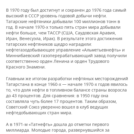
НЕФТЕХИМИЯ
В 1970 году был достигнут и сохранен до 1976 года самый
РОЗНИЧНАЯ ТОРГОВЛЯ
НОВОСТИ ТЕХНОЛОГИЙ
МЕРОПРИЯТИЯ
НЕФТЬ
высокий в СССР уровень годовой добычи нефти.
Татарские нефтяники добывали 100 миллионов тонн в
ТРАНСПОРТ
IT
НОВОСТИ МЕРОПРИЯТИЙ
СПОРТ
год. В начале 1970-х только пять стран мира добывали
ОПК
нефти больше, чем ТАССР (США, Саудовская Аравия,
Иран, Венесуэла, Ирак). В результате этого достижения
УСЛУГИ
МЕДИА
ВЫЕЗДНАЯ РЕДАКЦИЯ
НОВОСТИ СПОРТА
ОБЩЕСТВО
ЭНЕРГЕТИКА
татарских нефтяников щедро наградили:
нефтегазодобывающее управление «Альметьевнефть» и
ТЕЛЕКОММУНИКАЦИИ
БИЗНЕС-БРАНЧИ
ФУТБОЛ
НОВОСТИ ОБЩЕСТВА
ФОТОГАЛЕРЕЯ
Миннибаевский газоперерабатывающий завод получили
соответственно орден Ленина и орден Трудового
ONLINE-КОНФЕРЕНЦИИ
ХОККЕЙ
ВЛАСТЬ
СЮЖЕТЫ
Красного Знамени.
Главным же итогом разработки нефтяных месторождений
ОТКРЫТАЯ ЛЕКЦИЯ
БАСКЕТБОЛ
ИНФРАСТРУКТУРА
СПРАВОЧНИК
Татарстана в конце 1960-х — начале 1970-х годов явилось
то, что доля нефти в топливном балансе страны возросла
ВОЛЕЙБОЛ
ИСТОРИЯ
СПИСОК ПЕРСОН
ПОЛНАЯ ВЕРСИЯ
до 43 процентов. Для сравнения: в 1950 году она
составляла чуть более 17 процентов. Таким образом,
Советский Союз уверенно вошел в клуб ведущих
КИБЕРСПОРТ
КУЛЬТУРА
СПИСОК КОМПАНИЙ
нефтедобывающих стран мира.
ФИГУРНОЕ КАТАНИЕ
МЕДИЦИНА
А в 1971-м «Татнефть» дошла до отметки первого
миллиарда. Молодые города, развернувшийся за