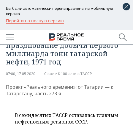
Вы были автоматически перенаправлены на мобильную
версию.
Перейти на полную версию
РЕГИОНЫ
ОБЩЕСТВО
Фотомарафон «100-летие ТАССР»:
БАШКОРТОСТАН
НОВОСТИ
празднование добычи первого
ТАТАРСТАН
АНАЛИТИКА
миллиарда тонн татарской
нефти, 1971 год
УДМУРТИЯ
НОВОСТИ АНАЛИТИКИ
ЭКОНОМИКА
07:00, 17.05.2020
Сюжет:
К 100-летию ТАССР
ДЕКЛАРАЦИИ О ДОХОДАХ
НОВОСТИ ЭКОНОМИКИ
ПРОМЫШЛЕННОСТЬ
Проект «Реального времени»: от Татарии — к
КОРОЛИ ГОСЗАКАЗА ПФО
ФИНАНСЫ
НОВОСТИ
НЕДВИЖИМОСТЬ
Татарстану, часть 273-я
ПРОМЫШЛЕННОСТИ
ВУЗЫ ТАТАРСТАНА
БАНКИ
НОВОСТИ НЕДВИЖИМОСТИ
АВТО
АГРОПРОМ
В семидесятых ТАССР оставалась главным
КОМУ ПРИНАДЛЕЖАТ
БЮДЖЕТ
НОВОСТИ АВТО
БИЗНЕС
ТОРГОВЫЕ ЦЕНТРЫ
МАШИНОСТРОЕНИЕ
нефтеносным регионом СССР.
ТАТАРСТАНА
ИНВЕСТИЦИИ
НОВОСТИ БИЗНЕСА
ТЕХНОЛОГИИ