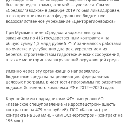
ВОДНЫЕ ВИДЫ СПОРТА
ОБРАЗОВАНИЕ
был переведен в замы, а зимой — уволился. Сам же
«Средволгаводхоз» в декабре 2019-го был ликвидирован,
ХОККЕЙ С МЯЧОМ
ПРОИСШЕСТВИЯ
а его преемником стало федеральное бюджетное
водохозяйственное учреждение «Центррегионводхоз».
При Мухаметшине «Средволгаводхоз» выступал
заказчиком по 416 государственным контрактам на
общую сумму 1,3 млрд рублей. ФГУ занималось работами
по очистке и углублению дна рек, укреплением их
берегов, строительством гидротехнических сооружений,
а также мониторингом загрязнений окружающей среды.
Именно через эту организацию направлялись
бюджетные средства на реализацию федеральных
целевых программ, в частности программы по развитию
водохозяйственного комплекса РФ в 2012—2020 годах.
Крупнейшими подрядчиками ФГУ выступали АО
«Казанское спецуправление «Гидроспецстрой» (шесть
контрактов на 479 млн рублей), ПСО «Казань» (три
контракта на 368 млн), «КамГЭСэнергострой» (контракт на
196 млн).