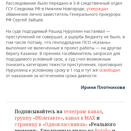
Расследование было передано в 3-й следственный отдел
ГСУ Следкома РФ в Нижнем Новгороде,
утверждал
обвинение лично заместитель Генерального прокурора
РФ Сергей Зайцев.
На суде подсудимый Рашид Нуруллин настаивал —
преступлений не совершал, а ущерба бюджету не было, в
том числе потому, что генподрядчик ПСО «Казань»
выполнил не включенные в проект работы — на другом
берегу Казанки. В прениях гособвинитель запросил для
подсудимого условный срок, а суд счел возможным
понизить категорию тяжести преступления, приговорил
Нуруллина к условному сроку в 1 год и тут же
освободил
от наказания за истечением срока давности.
Ирина Плотникова
Подписывайтесь на
телеграм-канал
,
группу «ВКонтакте»
,
канал в MAX
и
страницу в «Одноклассниках»
«Реального
времени». Ежедневные видео на
Rutube
и