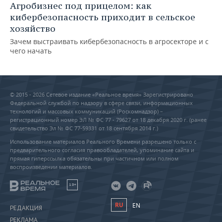
Агробизнес под прицелом: как
кибербезопасность приходит в сельское
хозяйство
Зачем выстраивать кибербезопасность в агросекторе и с
чего начать
© 2015 - 2026 Сетевое издание «Реальное время» Зарегистрировано
Федеральной службой по надзору в сфере связи, информационных
технологий и массовых коммуникаций (Роскомнадзор) –
регистрационный номер ЭЛ № ФС 77 - 79627 от 18 декабря 2020 г. (ранее
свидетельство Эл № ФС 77-59331 от 18 сентября 2014 г.)
Использование материалов Реального Времени разрешено только с
предварительного согласия правообладателей, упоминание сайта и
прямая гиперссылка обязательны при частичном или полном
воспроизведении материалов.
18+
RU
EN
РЕДАКЦИЯ
РЕКЛАМА