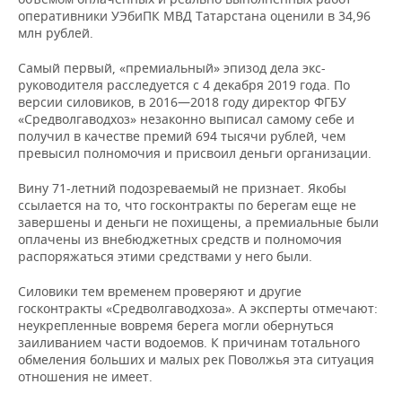
оперативники УЭбиПК МВД Татарстана оценили в 34,96
млн рублей.
Самый первый, «премиальный» эпизод дела экс-
руководителя расследуется с 4 декабря 2019 года. По
версии силовиков, в 2016—2018 году директор ФГБУ
«Средволгаводхоз» незаконно выписал самому себе и
получил в качестве премий 694 тысячи рублей, чем
превысил полномочия и присвоил деньги организации.
Вину 71-летний подозреваемый не признает. Якобы
ссылается на то, что госконтракты по берегам еще не
завершены и деньги не похищены, а премиальные были
оплачены из внебюджетных средств и полномочия
распоряжаться этими средствами у него были.
Силовики тем временем проверяют и другие
госконтракты «Средволгаводхоза». А эксперты отмечают:
неукрепленные вовремя берега могли обернуться
заиливанием части водоемов. К причинам тотального
обмеления больших и малых рек Поволжья эта ситуация
отношения не имеет.