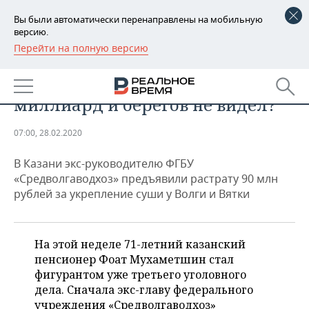
Вы были автоматически перенаправлены на мобильную
версию.
Перейти на полную версию
РЕГИОНЫ
ПРОИСШЕСТВИЯ
Ворочал госконтрактами на
БАШКОРТОСТАН
НОВОСТИ
миллиард и берегов не видел?
ТАТАРСТАН
АНАЛИТИКА
07:00, 28.02.2020
УДМУРТИЯ
НОВОСТИ АНАЛИТИКИ
ЭКОНОМИКА
В Казани экс-руководителю ФГБУ
ДЕКЛАРАЦИИ О ДОХОДАХ
НОВОСТИ ЭКОНОМИКИ
ПРОМЫШЛЕННОСТЬ
«Средволгаводхоз» предъявили растрату 90 млн
рублей за укрепление суши у Волги и Вятки
КОРОЛИ ГОСЗАКАЗА ПФО
ФИНАНСЫ
НОВОСТИ
НЕДВИЖИМОСТЬ
ПРОМЫШЛЕННОСТИ
ВУЗЫ ТАТАРСТАНА
БАНКИ
НОВОСТИ НЕДВИЖИМОСТИ
АВТО
На этой неделе 71-летний казанский
АГРОПРОМ
пенсионер Фоат Мухаметшин стал
КОМУ ПРИНАДЛЕЖАТ
БЮДЖЕТ
НОВОСТИ АВТО
БИЗНЕС
фигурантом уже третьего уголовного
ТОРГОВЫЕ ЦЕНТРЫ
МАШИНОСТРОЕНИЕ
дела. Сначала экс-главу федерального
ТАТАРСТАНА
ИНВЕСТИЦИИ
НОВОСТИ БИЗНЕСА
ТЕХНОЛОГИИ
учреждения «Средволгаводхоз»