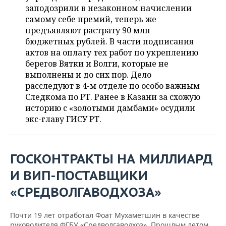
НЕФТЕХИМИЯ
заподозрили в незаконном начислении
РОЗНИЧНАЯ ТОРГОВЛЯ
НОВОСТИ ТЕХНОЛОГИЙ
самому себе премий, теперь же
МЕРОПРИЯТИЯ
НЕФТЬ
предъявляют растрату 90 млн
бюджетных рублей. В части подписания
ТРАНСПОРТ
IT
НОВОСТИ МЕРОПРИЯТИЙ
СПОРТ
ОПК
актов на оплату тех работ по укреплению
берегов Вятки и Волги, которые не
УСЛУГИ
МЕДИА
ВЫЕЗДНАЯ РЕДАКЦИЯ
НОВОСТИ СПОРТА
ОБЩЕСТВО
ЭНЕРГЕТИКА
выполнены и до сих пор. Дело
расследуют в 4-м отделе по особо важным
ТЕЛЕКОММУНИКАЦИИ
БИЗНЕС-БРАНЧИ
ФУТБОЛ
НОВОСТИ ОБЩЕСТВА
ФОТОГАЛЕРЕЯ
Следкома по РТ. Ранее в Казани за схожую
историю с «золотыми дамбами» осудили
ONLINE-КОНФЕРЕНЦИИ
ХОККЕЙ
ВЛАСТЬ
СЮЖЕТЫ
экс-главу ГИСУ РТ.
ОТКРЫТАЯ ЛЕКЦИЯ
БАСКЕТБОЛ
ИНФРАСТРУКТУРА
СПРАВОЧНИК
ГОСКОНТРАКТЫ НА МИЛЛИАРД
ВОЛЕЙБОЛ
ИСТОРИЯ
СПИСОК ПЕРСОН
ПОЛНАЯ ВЕРСИЯ
И ВИП-ПОСТАВЩИКИ
КИБЕРСПОРТ
КУЛЬТУРА
СПИСОК КОМПАНИЙ
«СРЕДВОЛГАВОДХОЗА»
ФИГУРНОЕ КАТАНИЕ
МЕДИЦИНА
Почти 19 лет отработал Фоат Мухаметшин в качестве
руководителя ФГБУ «Средволгаводхоз». Прошлым летом