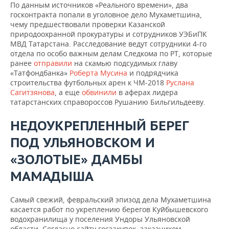
По данным источников «Реального времени», два
госконтракта попали в уголовное дело Мухаметшина,
чему предшествовали проверки Казанской
природоохранной прокуратуры и сотрудников УЭБиПК
МВД Татарстана. Расследование ведут сотрудники 4-го
отдела по особо важным делам Следкома по РТ, которые
ранее
отправили
на скамью подсудимых главу
«Татфондбанка»
Роберта Мусина
и подрядчика
строительства футбольных арен к ЧМ-2018
Руслана
Сагитзянова
, а еще
обвинили
в аферах лидера
татарстанских справороссов Рушанию Бильгильдееву.
НЕДОУКРЕПЛЕННЫЙ БЕРЕГ
ПОД УЛЬЯНОВСКОМ И
«ЗОЛОТЫЕ» ДАМБЫ
МАМАДЫША
Самый свежий, февральский эпизод дела Мухаметшина
касается работ по укреплению берегов Куйбышевского
водохранилища у поселения Ундоры Ульяновской
области. Согласно сайту госзакупок, заказчиком