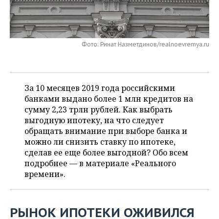
НЕФТЕХИМИЯ
РОЗНИЧНАЯ ТОРГОВЛЯ
НОВОСТИ ТЕХНОЛОГИЙ
МЕРОПРИЯТИЯ
НЕФТЬ
ТРАНСПОРТ
IT
НОВОСТИ МЕРОПРИЯТИЙ
СПОРТ
Фото: Ринат Назметдинов/realnoevremya.ru
ОПК
УСЛУГИ
МЕДИА
ВЫЕЗДНАЯ РЕДАКЦИЯ
НОВОСТИ СПОРТА
ОБЩЕСТВО
ЭНЕРГЕТИКА
ТЕЛЕКОММУНИКАЦИИ
БИЗНЕС-БРАНЧИ
ФУТБОЛ
НОВОСТИ ОБЩЕСТВА
ФОТОГАЛЕРЕЯ
За 10 месяцев 2019 года российскими
банками выдано более 1 млн кредитов на
ONLINE-КОНФЕРЕНЦИИ
ХОККЕЙ
ВЛАСТЬ
СЮЖЕТЫ
сумму 2,23 трлн рублей. Как выбрать
выгодную ипотеку, на что следует
ОТКРЫТАЯ ЛЕКЦИЯ
БАСКЕТБОЛ
ИНФРАСТРУКТУРА
обращать внимание при выборе банка и
СПРАВОЧНИК
можно ли снизить ставку по ипотеке,
сделав ее еще более выгодной? Обо всем
ВОЛЕЙБОЛ
ИСТОРИЯ
СПИСОК ПЕРСОН
ПОЛНАЯ ВЕРСИЯ
подробнее — в материале «Реального
времени».
КИБЕРСПОРТ
КУЛЬТУРА
СПИСОК КОМПАНИЙ
ФИГУРНОЕ КАТАНИЕ
МЕДИЦИНА
РЫНОК ИПОТЕКИ ОЖИВИЛСЯ