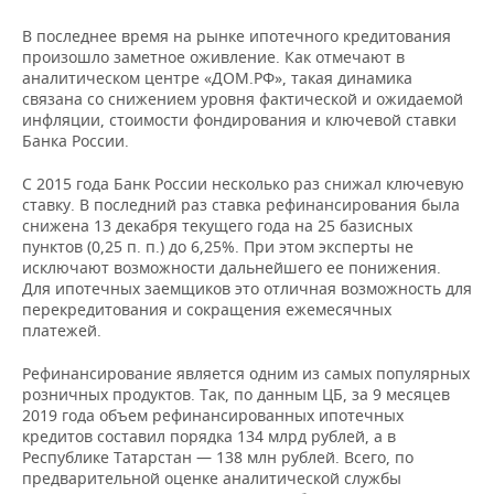
ВОДНЫЕ ВИДЫ СПОРТА
ОБРАЗОВАНИЕ
В последнее время на рынке ипотечного кредитования
ХОККЕЙ С МЯЧОМ
ПРОИСШЕСТВИЯ
произошло заметное оживление. Как отмечают в
аналитическом центре «ДОМ.РФ», такая динамика
связана со снижением уровня фактической и ожидаемой
инфляции, стоимости фондирования и ключевой ставки
Банка России.
С 2015 года Банк России несколько раз снижал ключевую
ставку. В последний раз ставка рефинансирования была
снижена 13 декабря текущего года на 25 базисных
пунктов (0,25 п. п.) до 6,25%. При этом эксперты не
исключают возможности дальнейшего ее понижения.
Для ипотечных заемщиков это отличная возможность для
перекредитования и сокращения ежемесячных
платежей.
Рефинансирование является одним из самых популярных
розничных продуктов. Так, по данным ЦБ, за 9 месяцев
2019 года объем рефинансированных ипотечных
кредитов составил порядка 134 млрд рублей, а в
Республике Татарстан — 138 млн рублей. Всего, по
предварительной оценке аналитической службы