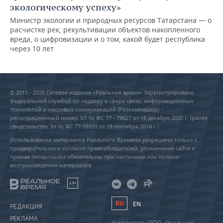
экологическому успеху»
Министр экологии и природных ресурсов Татарстана — о
расчистке рек, рекультивации объектов накопленного
вреда, о цифровизации и о том, какой будет республика
через 10 лет
© 2015 - 2026 Сетевое издание «Реальное время» Зарегистрировано
Федеральной службой по надзору в сфере связи, информационных
технологий и массовых коммуникаций (Роскомнадзор) –
регистрационный номер ЭЛ № ФС 77 - 79627 от 18 декабря 2020 г. (ранее
свидетельство Эл № ФС 77-59331 от 18 сентября 2014 г.)
Использование материалов Реального Времени разрешено только с
предварительного согласия правообладателей, упоминание сайта и
прямая гиперссылка обязательны при частичном или полном
воспроизведении материалов.
18+
RU
EN
РЕДАКЦИЯ
РЕКЛАМА
Учредитель ООО «Реальное