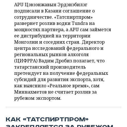
НЕФТЕХИМИЯ
APU Цэвээнжавын Эрдэнэбилэг
РОЗНИЧНАЯ ТОРГОВЛЯ
НОВОСТИ ТЕХНОЛОГИЙ
подписали в Казани соглашение о
МЕРОПРИЯТИЯ
НЕФТЬ
сотрудничестве. «Татспиртпром»
развернет розлив водки Tundra на
ТРАНСПОРТ
IT
НОВОСТИ МЕРОПРИЯТИЙ
СПОРТ
ОПК
мощностях партнера, а APU сам займется
ее дистрибуцией на территории
УСЛУГИ
МЕДИА
ВЫЕЗДНАЯ РЕДАКЦИЯ
НОВОСТИ СПОРТА
ОБЩЕСТВО
ЭНЕРГЕТИКА
Монголии и соседних стран. Директор
центра исследований федерального и
ТЕЛЕКОММУНИКАЦИИ
БИЗНЕС-БРАНЧИ
ФУТБОЛ
НОВОСТИ ОБЩЕСТВА
ФОТОГАЛЕРЕЯ
региональных рынков алкоголя
(ЦИФРРА) Вадим Дробиз полагает, что
ONLINE-КОНФЕРЕНЦИИ
ХОККЕЙ
ВЛАСТЬ
СЮЖЕТЫ
татарстанский производитель
претендует на получение федеральных
ОТКРЫТАЯ ЛЕКЦИЯ
БАСКЕТБОЛ
ИНФРАСТРУКТУРА
СПРАВОЧНИК
субсидий для развития экспорта, хотя,
как выяснило «Реальное время», сам
ВОЛЕЙБОЛ
ИСТОРИЯ
СПИСОК ПЕРСОН
ПОЛНАЯ ВЕРСИЯ
Миннахметов не считает розлив за
рубежом экспортом.
КИБЕРСПОРТ
КУЛЬТУРА
СПИСОК КОМПАНИЙ
ФИГУРНОЕ КАТАНИЕ
МЕДИЦИНА
КАК «ТАТСПИРТПРОМ»