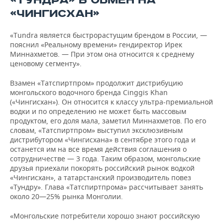
«ТУНДРА» В ОБМЕН НА
«ЧИНГИСХАН»
«Tundra является быстрорастущим брендом в России, —
пояснил «Реальному времени» гендиректор Ирек
Миннахметов. — При этом она относится к среднему
ценовому сегменту».
Взамен «Татспиртпром» продолжит дистрибуцию
монгольского водочного бренда Сinggis Khan
(«Чингисхан»). Он относится к классу ультра-премиальной
водки и по определению не может быть массовым
продуктом, его доля мала, заметил Миннахметов. По его
словам, «Татспиртпром» выступил эксклюзивным
дистрибутором «Чингисхана» в сентябре этого года и
останется им на все время действия соглашения о
сотрудничестве — 3 года. Таким образом, монгольские
друзья приехали покорять российский рынок водкой
«Чингисхан», а татарстанский производитель повез
«Тундру». Глава «Татспиртпрома» рассчитывает занять
около 20—25% рынка Монголии.
«Монгольские потребители хорошо знают российскую