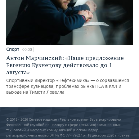
Спорт
00:00
Антон Марчинский: «Наше предложение
Евгению Кузнецову действовало до 1
августа»
Спортивный директор «Нефтехимика» — о сорвавшемся
трансфере Кузнецова, проблемах рынка НСА в КХЛ и
выходе на Тимоти Ловелла
© 2015 - 2026 Сетевое издание «Реальное время» Зарегистрировано
Федеральной службой по надзору в сфере связи, информационных
технологий и массовых коммуникаций (Роскомнадзор) –
регистрационный номер ЭЛ № ФС 77 - 79627 от 18 декабря 2020 г. (ранее