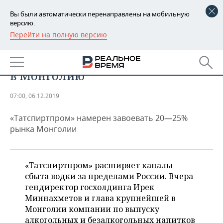
Вы были автоматически перенаправлены на мобильную
версию.
Перейти на полную версию
РЕГИОНЫ
ПРОМЫШЛЕННОСТЬ
«Татспиртпром» завез «Тундру»
БАШКОРТОСТАН
НОВОСТИ
в Монголию
ТАТАРСТАН
АНАЛИТИКА
07:00, 06.12.2019
УДМУРТИЯ
НОВОСТИ АНАЛИТИКИ
ЭКОНОМИКА
«Татспиртпром» намерен завоевать 20—25%
ДЕКЛАРАЦИИ О ДОХОДАХ
НОВОСТИ ЭКОНОМИКИ
ПРОМЫШЛЕННОСТЬ
рынка Монголии
КОРОЛИ ГОСЗАКАЗА ПФО
ФИНАНСЫ
НОВОСТИ
НЕДВИЖИМОСТЬ
ПРОМЫШЛЕННОСТИ
«Татспиртпром» расширяет каналы
ВУЗЫ ТАТАРСТАНА
БАНКИ
НОВОСТИ НЕДВИЖИМОСТИ
АВТО
сбыта водки за пределами России. Вчера
АГРОПРОМ
гендиректор госхолдинга Ирек
КОМУ ПРИНАДЛЕЖАТ
БЮДЖЕТ
НОВОСТИ АВТО
БИЗНЕС
Миннахметов и глава крупнейшей в
ТОРГОВЫЕ ЦЕНТРЫ
МАШИНОСТРОЕНИЕ
Монголии компании по выпуску
ТАТАРСТАНА
ИНВЕСТИЦИИ
НОВОСТИ БИЗНЕСА
ТЕХНОЛОГИИ
алкогольных и безалкогольных напитков