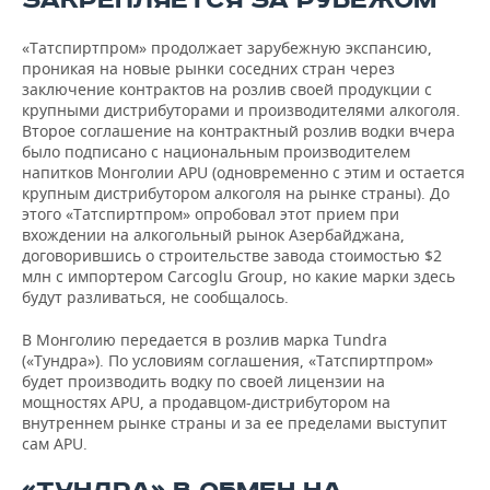
ЗАКРЕПЛЯЕТСЯ ЗА РУБЕЖОМ
ВОДНЫЕ ВИДЫ СПОРТА
ОБРАЗОВАНИЕ
«Татспиртпром» продолжает зарубежную экспансию,
ХОККЕЙ С МЯЧОМ
ПРОИСШЕСТВИЯ
проникая на новые рынки соседних стран через
заключение контрактов на розлив своей продукции с
крупными дистрибуторами и производителями алкоголя.
Второе соглашение на контрактный розлив водки вчера
было подписано с национальным производителем
напитков Монголии APU (одновременно с этим и остается
крупным дистрибутором алкоголя на рынке страны). До
этого «Татспиртпром» опробовал этот прием при
вхождении на алкогольный рынок Азербайджана,
договорившись о строительстве завода стоимостью $2
млн с импортером Carcoglu Group, но какие марки здесь
будут разливаться, не сообщалось.
В Монголию передается в розлив марка Tundra
(«Тундра»). По условиям соглашения, «Татспиртпром»
будет производить водку по своей лицензии на
мощностях APU, а продавцом-дистрибутором на
внутреннем рынке страны и за ее пределами выступит
сам APU.