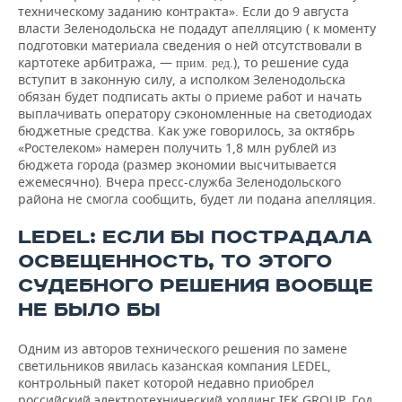
техническому заданию контракта». Если до 9 августа
власти Зеленодольска не подадут апелляцию ( к моменту
подготовки материала сведения о ней отсутствовали в
картотеке арбитража, —
), то решение суда
прим. ред.
вступит в законную силу, а исполком Зеленодольска
обязан будет подписать акты о приеме работ и начать
выплачивать оператору сэкономленные на светодиодах
бюджетные средства. Как уже говорилось, за октябрь
«Ростелеком» намерен получить 1,8 млн рублей из
бюджета города (размер экономии высчитывается
ежемесячно). Вчера пресс-служба Зеленодольского
района не смогла сообщить, будет ли подана апелляция.
LEDEL: ЕСЛИ БЫ ПОСТРАДАЛА
ОСВЕЩЕННОСТЬ, ТО ЭТОГО
СУДЕБНОГО РЕШЕНИЯ ВООБЩЕ
НЕ БЫЛО БЫ
Одним из авторов технического решения по замене
светильников явилась казанская компания LEDEL,
контрольный пакет которой недавно приобрел
российский электротехнический холдинг IEK GROUP. Год