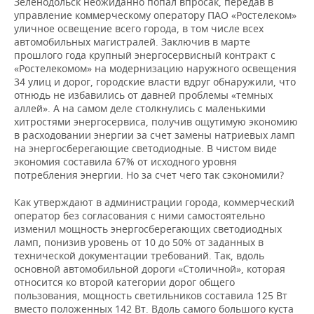
Зеленодольск неожиданно попал впросак, передав в
ВОДНЫЕ ВИДЫ СПОРТА
ОБРАЗОВАНИЕ
управление коммерческому оператору ПАО «Ростелеком»
уличное освещение всего города, в том числе всех
ХОККЕЙ С МЯЧОМ
ПРОИСШЕСТВИЯ
автомобильных магистралей. Заключив в марте
прошлого года крупный энергосервисный контракт с
«Ростелекомом» на модернизацию наружного освещения
34 улиц и дорог, городские власти вдруг обнаружили, что
отнюдь не избавились от давней проблемы «темных
аллей». А на самом деле столкнулись с маленькими
хитростями энергосервиса, получив ощутимую экономию
в расходовании энергии за счет замены натриевых ламп
на энергосберегающие светодиодные. В чистом виде
экономия составила 67% от исходного уровня
потребления энергии. Но за счет чего так сэкономили?
Как утверждают в администрации города, коммерческий
оператор без согласования с ними самостоятельно
изменил мощность энергосберегающих светодиодных
ламп, понизив уровень от 10 до 50% от заданных в
технической документации требований. Так, вдоль
основной автомобильной дороги «Столичной», которая
относится ко второй категории дорог общего
пользования, мощность светильников составила 125 Вт
вместо положенных 142 Вт. Вдоль самого большого куста