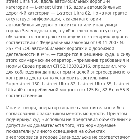
street Ultra 150, вдоль автомобильных дорог 3-й
категории — L-street Ultra 115, вдоль автомобильных
дорог 4-й категории — L-street Ultra 82. Но «в контракте
отсутствует информация, к какой категории
автомобильных дорог относится та или иная улица
города Зеленодольска», а у «Ростелекома» отсутствует
обязанность в контракте определять категорию дорог в
соответствии с Федеральным законом от 08.11.2007 №
257-ФЗ «Об автомобильных дорогах и о дорожной
деятельности в РФ», — говорится в решении суда. В силу
этого коммерческий оператор, «применив требования и
нормы Свода правил СП 52.13330.2016, определил, что
для соблюдения данных норм и целей энергосервисного
контракта достаточно установить светильники
Superstreet 150, L-street Ultra 82, L-street Ultra 55, L-street
Ultra 40 с потребляемой мощностью 125 Вт, 82 Вт, и 55 Вт
соответственно».
Иначе говоря, оператор вправе самостоятельно и без
согласования с заказчиком менять мощность. При этом
подчеркнул суд, «исполком не представил объективных и
допустимых доказательств того, что нормируемые
показатели уличного освещения на объектах
энергосервиса в городе Зеленодольске не соответствуют