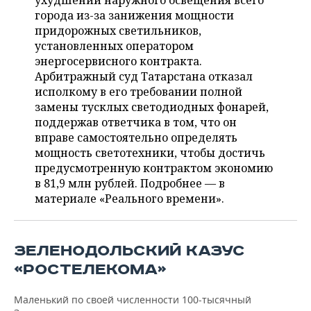
ухудшении наружного освещения всего
НЕФТЕХИМИЯ
города из-за занижения мощности
РОЗНИЧНАЯ ТОРГОВЛЯ
НОВОСТИ ТЕХНОЛОГИЙ
МЕРОПРИЯТИЯ
придорожных светильников,
НЕФТЬ
установленных оператором
ТРАНСПОРТ
IT
НОВОСТИ МЕРОПРИЯТИЙ
СПОРТ
энергосервисного контракта.
ОПК
Арбитражный суд Татарстана отказал
УСЛУГИ
МЕДИА
ВЫЕЗДНАЯ РЕДАКЦИЯ
НОВОСТИ СПОРТА
ОБЩЕСТВО
исполкому в его требовании полной
ЭНЕРГЕТИКА
замены тусклых светодиодных фонарей,
ТЕЛЕКОММУНИКАЦИИ
БИЗНЕС-БРАНЧИ
ФУТБОЛ
НОВОСТИ ОБЩЕСТВА
поддержав ответчика в том, что он
ФОТОГАЛЕРЕЯ
вправе самостоятельно определять
мощность светотехники, чтобы достичь
ONLINE-КОНФЕРЕНЦИИ
ХОККЕЙ
ВЛАСТЬ
СЮЖЕТЫ
предусмотренную контрактом экономию
в 81,9 млн рублей. Подробнее — в
ОТКРЫТАЯ ЛЕКЦИЯ
БАСКЕТБОЛ
ИНФРАСТРУКТУРА
СПРАВОЧНИК
материале «Реального времени».
ВОЛЕЙБОЛ
ИСТОРИЯ
СПИСОК ПЕРСОН
ПОЛНАЯ ВЕРСИЯ
ЗЕЛЕНОДОЛЬСКИЙ КАЗУС
КИБЕРСПОРТ
КУЛЬТУРА
СПИСОК КОМПАНИЙ
«РОСТЕЛЕКОМА»
ФИГУРНОЕ КАТАНИЕ
МЕДИЦИНА
Маленький по своей численности 100-тысячный