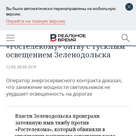
Вы были автоматически перенаправлены на мобильную
версию.
Перейти на полную версию
РЕГИОНЫ
БИЗНЕС
Как Тыгин проиграл
БАШКОРТОСТАН
НОВОСТИ
«Ростелекому» битву с тусклым
ТАТАРСТАН
АНАЛИТИКА
освещением Зеленодольска
УДМУРТИЯ
НОВОСТИ АНАЛИТИКИ
ЭКОНОМИКА
12:00, 06.08.2019
ДЕКЛАРАЦИИ О ДОХОДАХ
НОВОСТИ ЭКОНОМИКИ
ПРОМЫШЛЕННОСТЬ
Оператор энергосервисного контракта доказал,
что занижение мощности светильников не
КОРОЛИ ГОСЗАКАЗА ПФО
ФИНАНСЫ
НОВОСТИ
НЕДВИЖИМОСТЬ
ухудшает освещенность на дорогах
ПРОМЫШЛЕННОСТИ
ВУЗЫ ТАТАРСТАНА
БАНКИ
НОВОСТИ НЕДВИЖИМОСТИ
АВТО
АГРОПРОМ
Власти Зеленодольска проиграли
КОМУ ПРИНАДЛЕЖАТ
БЮДЖЕТ
НОВОСТИ АВТО
БИЗНЕС
затеянную ими тяжбу против
ТОРГОВЫЕ ЦЕНТРЫ
МАШИНОСТРОЕНИЕ
ТАТАРСТАНА
«Ростелекома», который обвиняли в
ИНВЕСТИЦИИ
НОВОСТИ БИЗНЕСА
ТЕХНОЛОГИИ