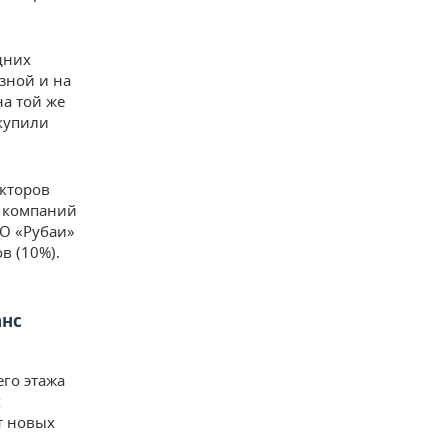
дних
зной и на
а той же
 купили
екторов
ы компаний
О «Рубаи»
в (10%).
анс
его этажа
х
т новых