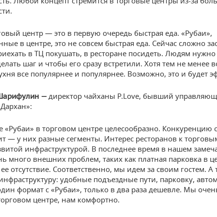
ть. Любой концепт стремится в торговые центры из-за бо
ти.
овый центр — это в первую очередь быстрая еда. «Рубаи»,
ные в центре, это не совсем быстрая еда. Сейчас сложно за
риехать в ТЦ покушать, в ресторане посидеть. Людям нужно
елать шаг и чтобы его сразу встретили. Хотя тем не менее в
кухня все популярнее и популярнее. Возможно, это и будет 
директор чайханы P.Love, бывший управляю
Шарифулин —
«Дархан»:
 «Рубаи» в торговом центре целесообразно. Конкуренцию 
т — у них разные сегменты. Интерес ресторанов к торговы
азвитой инфраструктурой. В последнее время в нашем заме
нь много внешних проблем, таких как платная парковка в ц
ее отсутствие. Соответственно, мы идем за своим гостем. А
 инфраструктуру: удобные подъездные пути, парковку, автом
дин формат с «Рубаи», только в два раза дешевле. Мы оче
торговом центре, нам комфортно.