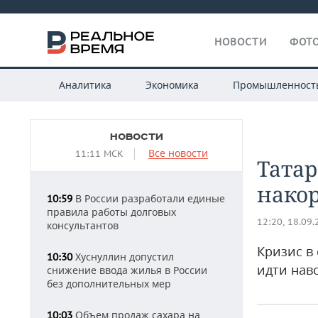
НОВОСТИ
ФОТО
Аналитика
Экономика
Промышленност
НОВОСТИ
Все новости
11:11 МСК
Тата
нако
В России разработали единые
10:59
правила работы долговых
12:20, 18.09
консультантов
Кризис в
Хуснуллин допустил
10:30
идти навс
снижение ввода жилья в России
без дополнительных мер
Объем продаж сахара на
10:03