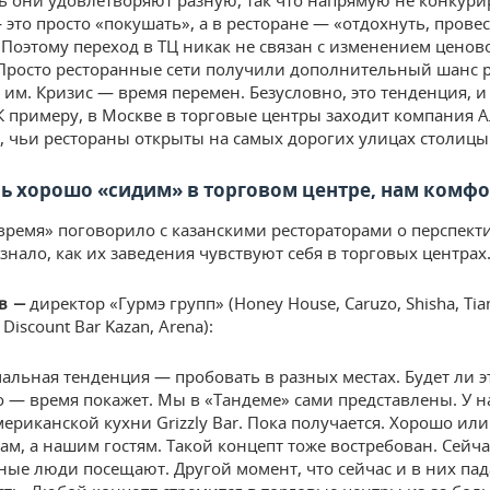
ь они удовлетворяют разную, так что напрямую не конкури
 это просто «покушать», а в ресторане — «отдохнуть, прове
 Поэтому переход в ТЦ никак не связан с изменением ценов
 Просто ресторанные сети получили дополнительный шанс 
 им. Кризис — время перемен. Безусловно, это тенденция, и
 К примеру, в Москве в торговые центры заходит компания 
, чьи рестораны открыты на самых дорогих улицах столицы
ь хорошо «сидим» в торговом центре, нам комф
время» поговорило с казанскими рестораторами о перспект
знало, как их заведения чувствуют себя в торговых центрах
директор «Гурмэ групп» (Honey House, Caruzo, Shisha, Tia
ев —
sh Discount Bar Kazan, Arena):
альная тенденция — пробовать в разных местах. Будет ли э
 — время покажет. Мы в «Тандеме» сами представлены. У н
ериканской кухни Grizzly Bar. Пока получается. Хорошо или
нам, а нашим гостям. Такой концепт тоже востребован. Сейч
ные люди посещают. Другой момент, что сейчас и в них пад