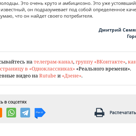
молодцы. Это очень круто и амбициозно. Это уже устоявший
 известный, он подразумевает под собой определенное каче
думаю, что он найдет своего потребителя.
Дмитрий Семя
Гор
сывайтесь на
телеграм-канал
,
группу «ВКонтакте»
,
кан
страницу в «Одноклассниках»
«Реального времени».
евные видео на
Rutube
и
«Дзене»
.
ь в соцсетях
Распечатать