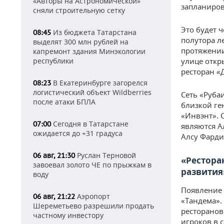
«Авторы на Астрономической»
запланиров
сняли строительную сетку
Это будет 
Из бюджета Татарстана
08:45
полутора л
выделят 300 млн рублей на
протяжении
капремонт здания Минэкологии
республики
улице откр
ресторан «
В Екатеринбурге загорелся
08:23
логистический объект Wildberries
Сеть «Руба
после атаки БПЛА
близкой ге
«Инвэнт». 
Сегодня в Татарстане
07:00
являются А
ожидается до +31 градуса
Алсу Фарди
Руслан Терновой
06 авг, 21:30
«Рестора
завоевал золото ЧЕ по прыжкам в
развития
воду
Появление 
Аэропорт
06 авг, 21:22
«Тандема».
Шереметьево разрешили продать
ресторанов
частному инвестору
игроков в 