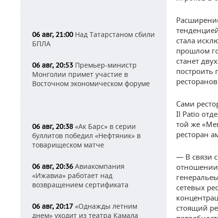
Расширение
тенденцией
Над Татарстаном сбили
06 авг, 21:00
стала искл
БПЛА
прошлом го
станет дву
Премьер-министр
06 авг, 20:53
построить 
Монголии примет участие в
ресторанов
Восточном экономическом форуме
Сами ресто
Il Patio от
той же «Ме
«Ак Барс» в серии
06 авг, 20:38
ресторан ам
буллитов победил «Нефтяник» в
товарищеском матче
— В связи 
Авиакомпания
06 авг, 20:36
отношении 
«Ижавиа» работает над
генеральеы
возвращением сертификата
сетевых ре
концентрац
«Однажды летним
06 авг, 20:17
стоящий ре
днем» уходит из театра Камала