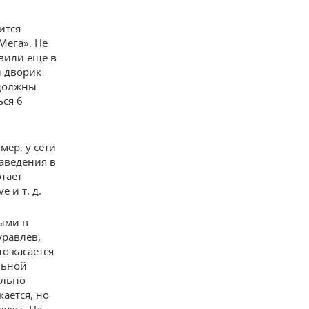
ится
Мега». Не
явили еще в
й дворик
 должны
ься 6
мер, у сети
заведения в
отает
 и т. д.
выми в
уравлев,
о касается
льной
ельно
кается, но