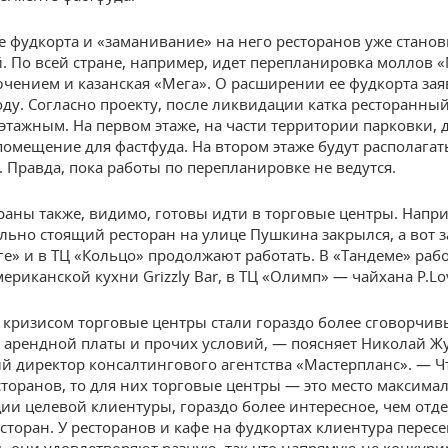
 фудкорта и «заманивание» на него ресторанов уже станов
. По всей стране, например, идет перепланировка моллов «
ючением и казанская «Мега». О расширении ее фудкорта за
ду. Согласно проекту, после ликвидации катка ресторанны
хэтажным. На первом этаже, на части территории парковки,
помещение для фастфуда. На втором этаже будут располагат
. Правда, пока работы по перепланировке не ведутся.
раны также, видимо, готовы идти в торговые центры. Напри
дельно стоящий ресторан на улице Пушкина закрылся, а вот 
ге» и в ТЦ «Кольцо» продолжают работать. В «Тандеме» раб
ериканской кухни Grizzly Bar, в ТЦ «Олимп» — чайхана P.Love
с кризисом торговые центры стали гораздо более сговорчи
арендной платы и прочих условий, — поясняет Николай Ж
й директор консалтингового агентства «Мастерпланс». — Чт
сторанов, то для них торговые центры — это место максима
ии целевой клиентуры, гораздо более интересное, чем отд
сторан. У ресторанов и кафе на фудкортах клиентура пересе