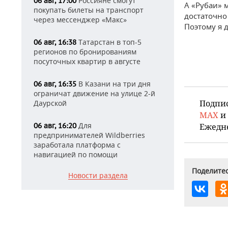
Россияне смогут
06 авг, 17:00
А «Рубаи» 
покупать билеты на транспорт
достаточно
через мессенджер «Макс»
Поэтому я 
Татарстан в топ-5
06 авг, 16:38
регионов по бронированиям
посуточных квартир в августе
В Казани на три дня
06 авг, 16:35
ограничат движение на улице 2-й
Подпи
Даурской
MAX
и
Для
06 авг, 16:20
Ежедн
предпринимателей Wildberries
заработала платформа с
навигацией по помощи
Поделитес
Новости раздела