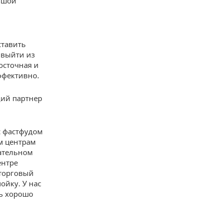
льшой
ставить
 выйти из
осточная и
эффективно.
щий партнер
с фастфудом
м центрам
чательном
ентре
 торговый
ойку. У нас
нь хорошо