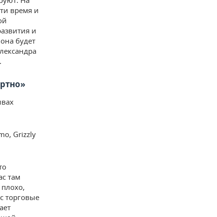
руют. На
сти время и
ой
развития и
 она будет
Александра
.
ортно»
ивах
.
mo, Grizzly
то
ас там
 плохо,
ас торговые
ает