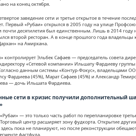
ано на конец октября.
четвертое заведение сети и третье открытое в течение после
ет. Первый «Рубаи» открылся в 2005 году на улице Профсою
 почти десятилетия был единственным. Лишь в 2014 году н
ылся второй ресторан. А в конце прошлого года владельцы
Дархан» на Амирхана.
и» контролирует Эльбек Сафаев — председатель совета дир
ндиректору «Сетевой компании» Ильшату Фардиеву групп
Согласно данным системы «Контур-Фокус», владельцами ОО
лсу Фардиева (45%), Марат Сафаев (45%) и Александр Темиро
ева — дочь Ильшата Фардиева.
нные сети в кризис получили дополнительный ш
»
«Рубаи» — это только часть работ по перепланировке треть
 Торговый центр расширяет зону фудкорта. Открытие други
 здесь пока не планируют, но после реконструкции обещаю
сегменте фастфуда.