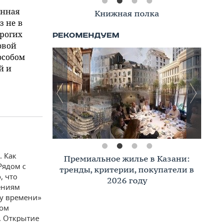
анная
Книжная полка
з не в
орогих
овой
особом
й и
. Как
Премиальное жилье в Казани:
Рядом с
тренды, критерии, покупатели в
, что
2026 году
ениям
му времени»
ном
. Открытие