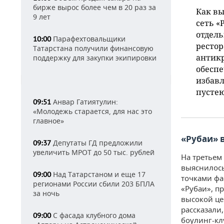
бирже вырос более чем в 20 раз за
Как вы
9 лет
сеть «
отдель
Парафехтовальщики
10:00
рестор
Татарстана получили финансовую
антикр
поддержку для закупки экипировки
обеспе
избавл
пусте
Анвар Гатиятулин:
09:51
«Молодежь старается, для нас это
главное»
«Рубаи» 
Депутаты ГД предложили
09:37
увеличить МРОТ до 50 тыс. рублей
На третьем
выяснилось
Над Татарстаном и еще 17
09:00
точками фа
регионами России сбили 203 БПЛА
«Рубаи», п
за ночь
высокой це
рассказали
С фасада клубного дома
09:00
боулинг-кл