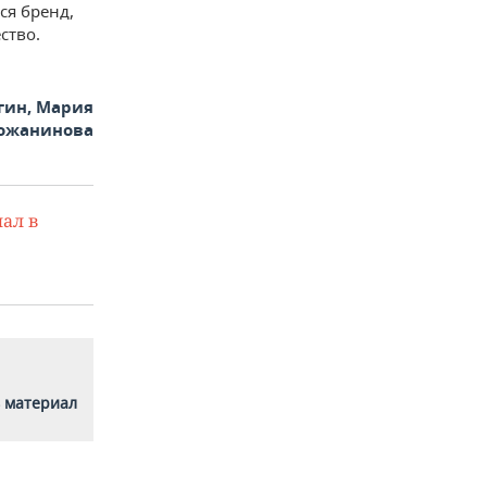
ся бренд,
ство.
гин, Мария
ожанинова
ал в
 материал