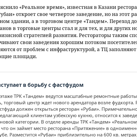
яснило «Реальное время», известная в Казани рестор
Рубаи» откроет свое четвертое заведение, но на этот ра
ном здании, а в торговом центре «Тандем». Переход д
анов в торговые центры стал и для тех, и для других н
изисной стратегией развития. Рестораторы таким сп
чивают свои заведения хорошим потоком посетителе
яются от проблем с инфраструктурой, а ТЦ заполняют
ющие площади.
вступает в борьбу с фастфудом
 этаже ТРК «Тандем» ведутся масштабные ремонтные работы
, торговый центр ждет нового арендатора возле фудкорта. 
стфуда должен открыться ресторан «Рубаи». Примечательно
редлагающий клиентам узбекскую кухню, относится к завед
новой категории. В отделе аренды ТРК «Тандем» «Реально
, что он займет место ресторана «Притяжение» в одноимен
убе. Разместится «Рубаи» приблизительно на 600 кв. метрах