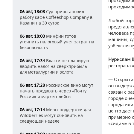
проходимос
проходимос
Суд приостановил
06 авг, 18:08
работу кафе Coffeeshop Company в
Любой торг
Казани на 30 суток
представлен
человека п
Минфин готов
06 авг, 18:00
машины, сд
уточнить налоговый учет затрат на
узбекская 
безопасность
Нурислам 
Власти не планируют
06 авг, 17:34
ресторана 
вводить налог на сверхприбыль
для металлургии и золота
— Открытие
Российское вино могут
06 авг, 17:28
он выдержи
начать продавать через «Почту
связан с р
России» и маркетплейсы
городе оче
города или 
Меры поддержки для
06 авг, 17:14
центр дает
Wildberries могут объявить на
примерно о
следующей неделе
«сидим» в 