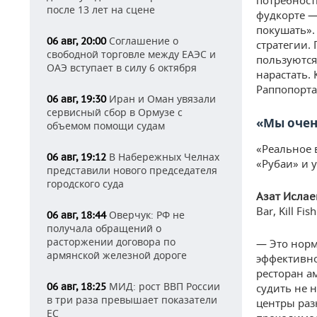
потребност
после 13 лет на сцене
фудкорте —
покушать».
Соглашение о
06 авг, 20:00
стратегии.
свободной торговле между ЕАЭС и
пользуются
ОАЭ вступает в силу 6 октября
нарастать.
Раппопорта
Иран и Оман увязали
06 авг, 19:30
сервисный сбор в Ормузе с
«Мы очен
объемом помощи судам
«Реальное 
В Набережных Челнах
06 авг, 19:12
«Рубаи» и у
представили нового председателя
городского суда
Азат Исла
Bar, Kill Fi
Оверчук: РФ не
06 авг, 18:44
получала обращений о
расторжении договора по
— Это норм
армянской железной дороге
эффективно
ресторан ам
МИД: рост ВВП России
06 авг, 18:25
судить не 
в три раза превышает показатели
центры раз
ЕС