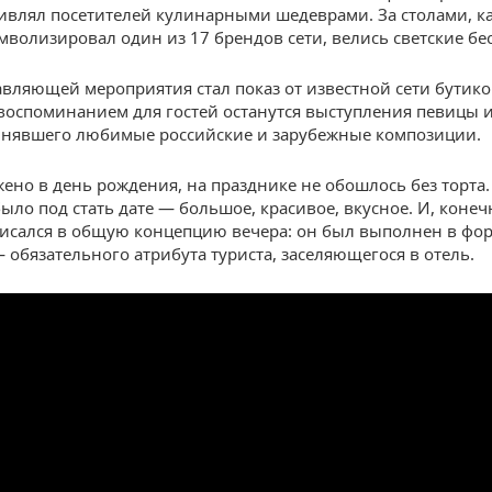
ивлял посетителей кулинарными шедеврами. За столами, к
мволизировал один из 17 брендов сети, велись светские бе
авляющей мероприятия стал показ от известной сети бутико
оспоминанием для гостей останутся выступления певицы и
лнявшего любимые российские и зарубежные композиции.
жено в день рождения, на празднике не обошлось без торта.
ыло под стать дате — большое, красивое, вкусное. И, конечн
исался в общую концепцию вечера: он был выполнен в фо
 обязательного атрибута туриста, заселяющегося в отель.