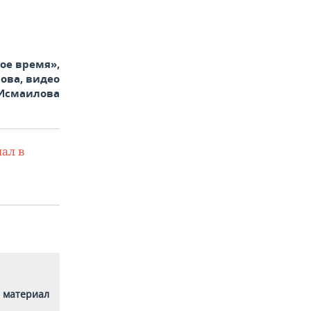
ое время»,
ова, видео
Исмаилова
ал в
 материал