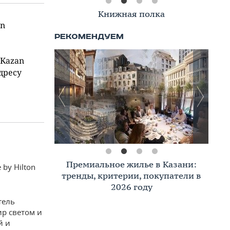
Книжная полка
on
 Kazan
адресу
Премиальное жилье в Казани:
by Hilton
тренды, критерии, покупатели в
2026 году
тель
р светом и
й и