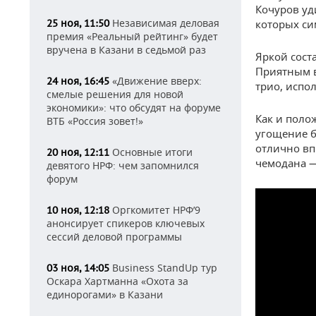
Кочуров уд
Независимая деловая
25 ноя, 11:50
которых си
премия «Реальный рейтинг» будет
вручена в Казани в седьмой раз
Яркой сост
Приятным в
«Движение вверх:
24 ноя, 16:45
трио, испо
смелые решения для новой
экономики»: что обсудят на форуме
Как и поло
ВТБ «Россия зовет!»
угощение б
отлично вп
Основные итоги
20 ноя, 12:11
чемодана —
девятого НРФ: чем запомнился
форум
Оргкомитет НРФ’9
10 ноя, 12:18
анонсирует спикеров ключевых
сессий деловой программы
Business StandUp тур
03 ноя, 14:05
Оскара Хартманна «Охота за
единорогами» в Казани