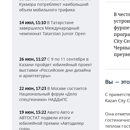
Кукмора потребляют наибольший
объем мобильного трафика
В чест
устрои
В Татарстане
14 июл, 11:10
фурше
завершился Международный
чемпионат Tatarstan Junior Open
програ
City C
Черныш
преуве
С 9 по 11 сентября в
26 июн, 11:27
Казани пройдет юбилейный проект
выставки «Российские дни дизайна
и архитектуры»
Вы — это
В Москве состоится
22 июн, 17:23
Национальный форум «Дело
С приветст
спецтехники» НАДДиПС
Kazan City
Авито Авто и
19 июн, 15:22
Она отмети
АВТОСТАТ подвели итоги
гостинично
юбилейной премии «Автодилер
теплом гос
года»