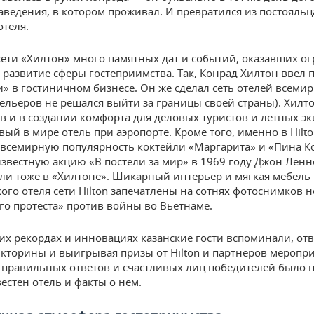
аведения, в котором проживал. И превратился из постояльц
отеля.
сети «Хилтон» много памятных дат и событий, оказавших о
 развитие сферы гостеприимства. Так, Конрад Хилтон ввел 
и» в гостиничном бизнесе. Он же сделал сеть отелей всеми
тельеров не решался выйти за границы своей страны). Хилт
в и в создании комфорта для деловых туристов и летных э
вый в мире отель при аэропорте. Кроме того, именно в Hilt
всемирную популярность коктейли «Маргарита» и «Пина Ко
звестную акцию «В постели за мир» в 1969 году Джон Ленн
ли тоже в «Хилтоне». Шикарный интерьер и мягкая мебель
ого отеля сети Hilton запечатлены на сотнях фотоснимков 
го протеста» против войны во Вьетнаме.
тих рекордах и инновациях казанские гости вспоминали, отв
кторины и выигрывая призы от Hilton и партнеров меропри
 правильных ответов и счастливых лиц победителей было п
естен отель и факты о нем.