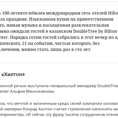
ь 100-летнего юбилея международная сеть отелей Hilt
ла праздник. Изысканная кухня на приветственном
те, живая музыка и насыщенная развлекательная
мма ожидали гостей в казанском DoubleTree by Hilton
enter. Порядка сотни гостей собрались в этот вечер по 
евского, 21 на событии, частью которого, без
личения, можно стать лишь раз в сто лет.
 «Хилтон»
венной речью выступила генеральный менеджер DoubleTree 
 Center Альфия Миннизянова.
ла, что мечтой и жизненным кредо своей компании основа
й империи Конрад Хилтон считал стремление наполнять ми
теприимства. «И сейчас эту фразу тысячи сотрудников отеле