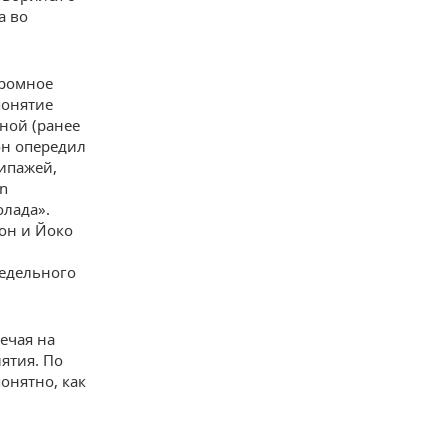
а во
громное
понятие
рной (ранее
он опередил
кипажей,
on
лада».
он и Йоко
недельного
ечая на
ятия. По
онятно, как