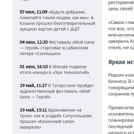
ресторанов
цель своей
«Будьте добрыми,
07 июн, 11:09
помогайте таким людям, как мы»: в
«Самое гла
Казани прошел благотворительный
что все, ч
аукцион картин детей с ДЦП
впечатлени
заверила А
Фестиваль «Мой папа
04 июн, 12:20
отеля, ни о
— герой» стартовал в сабинском
лагере «Солнышко»
Яркая ис
В Москве подвели
01 июн, 16:10
итоги конкурса «Эра технологий»
Редкие ком
бизнеса. В
В Татарстане пройдет
29 май, 11:27
говорящим 
художественный фестиваль «Мой
сохранив п
папа — Герой»
Примечател
Вдохновение на
19 май, 13:11
основатель
троих: как в усадьбе Сапугольцева
планировал 
прошел «Казанский салон
последний 
акварели»
недолго ос