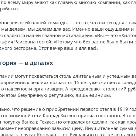
 по всему миру знают как главную миссию компании, как г
 работы».
вное для всей нашей команды — это то, что вы сегодня с на
то мы делаем, мы делаем для вас. Именно ваши ощущения и
я являются нашей главной мотивацией». «Вы — это «Хилто
льфия Раисовна гостей: «Потому что без вас не было бы ни
дного ресторана. Этот вечер ваш и для вас!»
тория — в деталях
пании могут похвастаться столь длительным и успешным 
 современных реалиях возраст от 15 лет уже считается соли
о надежности организации. А преодолевают столетний руб
ри этом безупречную репутацию, лишь единицы.
ьно, что решение о приобретении первого отеля в 1919 год
 гостиничной сети Конрад Хитлон принял спонтанно. В то 
покупку банка в Техасе, но отказался от сделки, так как про
момент неоправданно завысил цену. Внушительная сумма 
тавалась в руках Конрада — он буквально в тот же день дог