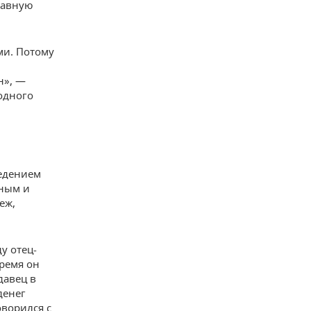
лавную
ми. Потому
н», —
 одного
ведением
дным и
еж,
у отец-
время он
давец в
денег
оворился с