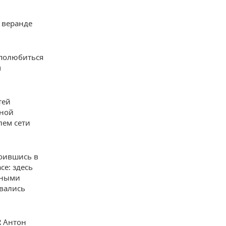
й веранде
 полюбиться
м
тей
нной
лем сети
роившись в
се: здесь
нными
авались
R Антон