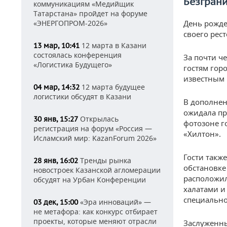
Безгран
коммуникациям «Медийщик
Татарстана» пройдет на форуме
«ЭНЕРГОПРОМ-2026»
День рожден
своего рес
12 марта в Казани
13 мар, 10:41
состоялась конференция
За почти ч
«Логистика Будущего»
гостям гор
известным 
12 марта будущее
04 мар, 14:32
логистики обсудят в Казани
В дополнен
ожидала пр
Открылась
30 янв, 15:27
фотозоне г
регистрация на форум «Россия —
«Хилтон».
Исламский мир: KazanForum 2026»
Гости такж
Тренды рынка
28 янв, 16:02
обстановке
новостроек Казанской агломерации
расположи
обсудят на Урбан Конференции
халатами и
специально
«Эра инноваций» —
03 дек, 15:00
не метафора: как конкурс отбирает
проекты, которые меняют отрасли
Заслуженны