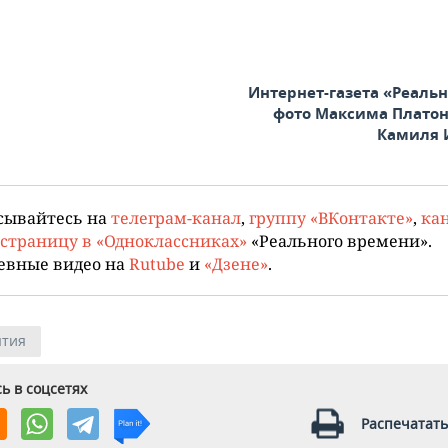
Интернет-газета «Реальн
фото Максима Платон
Камиля 
сывайтесь на
телеграм-канал
,
группу «ВКонтакте»
,
кан
страницу в «Одноклассниках»
«Реального времени».
евные видео на
Rutube
и
«Дзене»
.
тия
ь в соцсетях
Распечатать