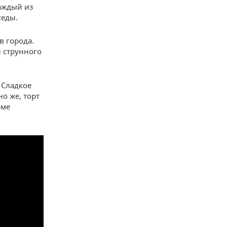
аждый из
седы.
в города.
 струнного
 Сладкое
о же, торт
рме