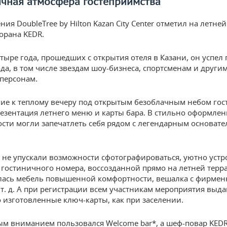
ичная атмосфера гостеприимства
ия DoubleTree by Hilton Kazan City Center отметил на летне
торана KEDR.
етыре года, прошедших с открытия отеля в Казани, он успел
ода, в том числе звездам шоу-бизнеса, спортсменам и други
персонам.
ие к теплому вечеру под открытым безоблачным небом гос
езентация летнего меню и карты бара. В стильно оформле
ости могли запечатлеть себя рядом с легендарным основате
е не упускали возможности сфотографироваться, уютно уст
 гостиничного номера, воссозданной прямо на летней терра
лась мебель повышенной комфортности, вешалка с фирме
 т. д. А при регистрации всем участникам мероприятия выд
 изготовленные ключ-карты, как при заселении.
м вниманием пользовался Welcome bar*, а шеф-повар KED