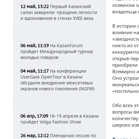
хозяином з
Первый Казанский
12 май, 13:22
владельца 
салон акварели: праздник легкости
и вдохновения в стенах XVIII века
В истории 
влияние на
«звездност
никто из о
На KazanForum
06 май, 11:19
пройдет Международный турнир
конкуренто
молодых поваров
открыв пер
приобрели 
На конференции
04 май, 11:17
Всемирно и
UserGate OpenTour в Казани
Оно устрои
обсудили внедрение межсетевых
монреальск
экранов нового поколения (NGFW)
«постельно
Обо всех э
вопросы ви
18–19 апреля в Казани
06 апр, 17:09
количеству
пройдет Volga Fashion Show
широко изв
Пленарная сессия по
26 мар, 12:12