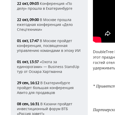
Конференция «По
22 окт, 09:03
делу» прошла в Екатеринбурге
В Москве прошла
22 окт, 09:00
ежегодная конференция «Дело
Спецтехники»
В Москве пройдет
01 окт, 17:47
конференция, посвященная
управлению командами в эпоху ИИ
DoubleTree 
этот празд
«Охота за
01 окт, 13:37
гостей оте
единорогами» — Business StandUp
удерживать
тур от Оскара Хартманна
В Екатеринбурге
29 сен, 16:12
*
Приветст
пройдет большая конференция
Авито для продавцов
В Казани пройдет
08 сен, 16:31
инвестиционный форум ВТБ
Партнерск
«Россия зовет!»