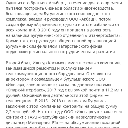
Один из его братьев, Альберт, в течение долгого времени
пытался построить бизнес в области животноводства,
был совладельцем Бугульминского свиноводческого
комплекса, владел и руководил ООО «Акбаш», потом
создал фирму «Агроинвест», однако в итоге избавился от
всех компаний. В 2016 году он пришел на должность
начальника Бугульминского отделения «Татэнергосбыта».
Кроме того, он руководит общественной организацией —
Бугульминским филиалом Татарстанского фонда
поддержки регионального сотрудничества и развития.
Второй брат, Ильсур Касымов, имел несколько компаний,
занимавшихся ремонтом и обслуживанием
телекоммуникационного оборудования. Он является
директором и совладельцем бугульминского ООО
«Ильсар», завершившего, согласно данным системы
«Спарк-Интерфакс», 2017 год с выручкой почти в 11,2 млн
рублей. Основной вид деятельности этой фирмы —
телевещание. В 2015—2018 гг. исполком Бугульмы
заключил с этой компанией контракты на общую сумму
2,2 млн рублей. На этот год у ООО «Ильсар» уже заключен
контракт с ГАУЗ «Республиканский наркологический
диспансер Минздрава РТ» — на обслуживание пожарной
сигнализации в бугульминском филиале Альметьевского