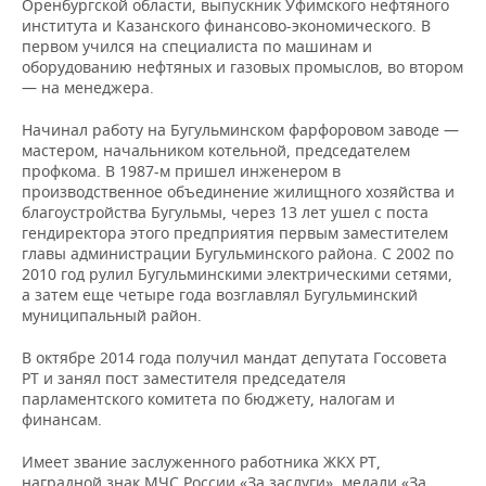
Оренбургской области, выпускник Уфимского нефтяного
института и Казанского финансово-экономического. В
первом учился на специалиста по машинам и
оборудованию нефтяных и газовых промыслов, во втором
— на менеджера.
Начинал работу на Бугульминском фарфоровом заводе —
мастером, начальником котельной, председателем
профкома. В 1987-м пришел инженером в
производственное объединение жилищного хозяйства и
благоустройства Бугульмы, через 13 лет ушел с поста
гендиректора этого предприятия первым заместителем
главы администрации Бугульминского района. С 2002 по
2010 год рулил Бугульминскими электрическими сетями,
а затем еще четыре года возглавлял Бугульминский
муниципальный район.
В октябре 2014 года получил мандат депутата Госсовета
РТ и занял пост заместителя председателя
парламентского комитета по бюджету, налогам и
финансам.
Имеет звание заслуженного работника ЖКХ РТ,
наградной знак МЧС России «За заслуги», медали «За