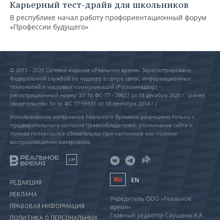
Карьерный тест-драйв для школьников
В республике начал работу профориентационный форум
«Профессии будущего»
© 2015 - 2026 Сетевое издание «Реальное время» Зарегистрировано
Федеральной службой по надзору в сфере связи, информационных
технологий и массовых коммуникаций (Роскомнадзор) –
регистрационный номер ЭЛ № ФС 77 - 79627 от 18 декабря 2020 г. (ранее
свидетельство Эл № ФС 77-59331 от 18 сентября 2014 г.)
Использование материалов Реального Времени разрешено только с
предварительного согласия правообладателей, упоминание сайта и
прямая гиперссылка обязательны при частичном или полном
воспроизведении материалов.
18+
RU
EN
РЕДАКЦИЯ
РЕКЛАМА
Учредитель ООО «Реальное
ПРАВОВАЯ ИНФОРМАЦИЯ
время»
Главный редактор Саушина А.А.
ПОЛИТИКА О ПЕРСОНАЛЬНЫХ