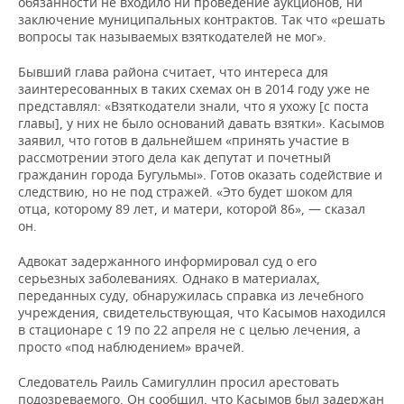
обязанности не входило ни проведение аукционов, ни
ВОДНЫЕ ВИДЫ СПОРТА
ОБРАЗОВАНИЕ
заключение муниципальных контрактов. Так что «решать
вопросы так называемых взяткодателей не мог».
ХОККЕЙ С МЯЧОМ
ПРОИСШЕСТВИЯ
Бывший глава района считает, что интереса для
заинтересованных в таких схемах он в 2014 году уже не
представлял: «Взяткодатели знали, что я ухожу [с поста
главы], у них не было оснований давать взятки». Касымов
заявил, что готов в дальнейшем «принять участие в
рассмотрении этого дела как депутат и почетный
гражданин города Бугульмы». Готов оказать содействие и
следствию, но не под стражей. «Это будет шоком для
отца, которому 89 лет, и матери, которой 86», — сказал
он.
Адвокат задержанного информировал суд о его
серьезных заболеваниях. Однако в материалах,
переданных суду, обнаружилась справка из лечебного
учреждения, свидетельствующая, что Касымов находился
в стационаре с 19 по 22 апреля не с целью лечения, а
просто «под наблюдением» врачей.
Следователь Раиль Самигуллин просил арестовать
подозреваемого. Он сообщил, что Касымов был задержан