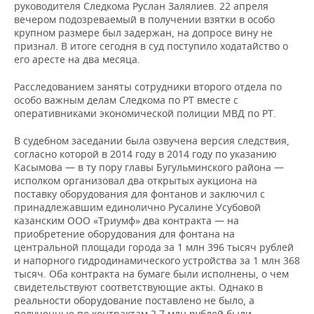
руководителя Следкома Руслан Залялиев. 22 апреля
вечером подозреваемый в получении взятки в особо
крупном размере был задержан, на допросе вину не
признал. В итоге сегодня в суд поступило ходатайство о
его аресте на два месяца.
Расследованием заняты сотрудники второго отдела по
особо важным делам Следкома по РТ вместе с
оперативниками экономической полиции МВД по РТ.
В судебном заседании была озвучена версия следствия,
согласно которой в 2014 году в 2014 году по указанию
Касымова — в ту пору главы Бугульминского района —
исполком организовал два открытых аукциона на
поставку оборудования для фонтанов и заключил с
принадлежавшим единолично Русалине Усубовой
казанским ООО «Триумф» два контракта — на
приобретение оборудования для фонтана на
центральной площади города за 1 млн 396 тысяч рублей
и напорного гидродинамического устройства за 1 млн 368
тысяч. Оба контракта на бумаге были исполнены, о чем
свидетельствуют соответствующие акты. Однако в
реальности оборудование поставлено не было, а
полученные по контрактам 2,7 млн рублей были