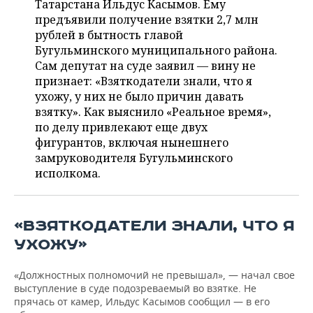
Татарстана Ильдус Касымов. Ему
НЕФТЕХИМИЯ
предъявили получение взятки 2,7 млн
РОЗНИЧНАЯ ТОРГОВЛЯ
НОВОСТИ ТЕХНОЛОГИЙ
МЕРОПРИЯТИЯ
рублей в бытность главой
НЕФТЬ
Бугульминского муниципального района.
ТРАНСПОРТ
IT
НОВОСТИ МЕРОПРИЯТИЙ
СПОРТ
Сам депутат на суде заявил — вину не
ОПК
признает: «Взяткодатели знали, что я
УСЛУГИ
МЕДИА
ВЫЕЗДНАЯ РЕДАКЦИЯ
НОВОСТИ СПОРТА
ОБЩЕСТВО
ухожу, у них не было причин давать
ЭНЕРГЕТИКА
взятку». Как выяснило «Реальное время»,
ТЕЛЕКОММУНИКАЦИИ
БИЗНЕС-БРАНЧИ
ФУТБОЛ
НОВОСТИ ОБЩЕСТВА
ФОТОГАЛЕРЕЯ
по делу привлекают еще двух
фигурантов, включая нынешнего
ONLINE-КОНФЕРЕНЦИИ
ХОККЕЙ
ВЛАСТЬ
СЮЖЕТЫ
замруководителя Бугульминского
исполкома.
ОТКРЫТАЯ ЛЕКЦИЯ
БАСКЕТБОЛ
ИНФРАСТРУКТУРА
СПРАВОЧНИК
ВОЛЕЙБОЛ
ИСТОРИЯ
СПИСОК ПЕРСОН
ПОЛНАЯ ВЕРСИЯ
«ВЗЯТКОДАТЕЛИ ЗНАЛИ, ЧТО Я
УХОЖУ»
КИБЕРСПОРТ
КУЛЬТУРА
СПИСОК КОМПАНИЙ
«Должностных полномочий не превышал», — начал свое
ФИГУРНОЕ КАТАНИЕ
МЕДИЦИНА
выступление в суде подозреваемый во взятке. Не
прячась от камер, Ильдус Касымов сообщил — в его