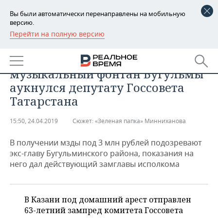
Вы были автоматически перенаправлены на мобильную
версию.
Перейти на полную версию
РЕГИОНЫ
ПРОИСШЕСТВИЯ
Песня про мэрскую взятку:
БАШКОРТОСТАН
НОВОСТИ
музыкальный фонтан Бугульмы
ТАТАРСТАН
АНАЛИТИКА
аукнулся депутату Госсовета
Татарстана
УДМУРТИЯ
НОВОСТИ АНАЛИТИКИ
ЭКОНОМИКА
15:50, 24.04.2019
Сюжет:
«Зеленая папка» Минниханова
ДЕКЛАРАЦИИ О ДОХОДАХ
НОВОСТИ ЭКОНОМИКИ
ПРОМЫШЛЕННОСТЬ
В получении мзды под 3 млн рублей подозревают
КОРОЛИ ГОСЗАКАЗА ПФО
ФИНАНСЫ
НОВОСТИ
НЕДВИЖИМОСТЬ
экс-главу Бугульминского района, показания на
ПРОМЫШЛЕННОСТИ
него дал действующий замглавы исполкома
ВУЗЫ ТАТАРСТАНА
БАНКИ
НОВОСТИ НЕДВИЖИМОСТИ
АВТО
АГРОПРОМ
КОМУ ПРИНАДЛЕЖАТ
БЮДЖЕТ
НОВОСТИ АВТО
БИЗНЕС
ТОРГОВЫЕ ЦЕНТРЫ
МАШИНОСТРОЕНИЕ
В Казани под домашний арест отправлен
ТАТАРСТАНА
63-летний зампред комитета Госсовета
ИНВЕСТИЦИИ
НОВОСТИ БИЗНЕСА
ТЕХНОЛОГИИ