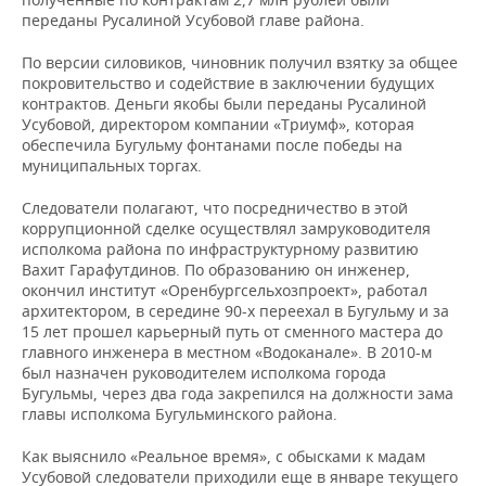
переданы Русалиной Усубовой главе района.
По версии силовиков, чиновник получил взятку за общее
покровительство и содействие в заключении будущих
контрактов. Деньги якобы были переданы Русалиной
Усубовой, директором компании «Триумф», которая
обеспечила Бугульму фонтанами после победы на
муниципальных торгах.
Следователи полагают, что посредничество в этой
коррупционной сделке осуществлял замруководителя
исполкома района по инфраструктурному развитию
Вахит Гарафутдинов. По образованию он инженер,
окончил институт «Оренбургсельхозпроект», работал
архитектором, в середине 90-х переехал в Бугульму и за
15 лет прошел карьерный путь от сменного мастера до
главного инженера в местном «Водоканале». В 2010-м
был назначен руководителем исполкома города
Бугульмы, через два года закрепился на должности зама
главы исполкома Бугульминского района.
Как выяснило «Реальное время», с обысками к мадам
Усубовой следователи приходили еще в январе текущего