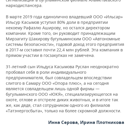
наркодиспансера.
В марте 2019 года единолично владевший ООО «Ильсар»
Ильсур Касымов уступил 80% доли в предприятии
некоему Рафаэлю Аширову, но остался директором
компании. Кроме того, он руководит принадлежащим
Мирзагиту Шакирову бугульминским ООО «Автономные
системы безопасности», годовой доход этого предприятия
в 2017-м составил почти 22,4 млн рублей. Эта компания в
прямом участии в госзакупках не замечена.
31-летний сын Ильдуса Касымова Руслан неоднократно
пробовал себя в роли индивидуального
предпринимателя, был совладельцем впоследствии
слитого в Самару ООО «Опора плюс», а на сегодня
является совладельцем лишь одной фирмы —
бугульминского ООО «ЮКЯ», специализирующегося на
охоте, отлове и отстреле диких животных, и в итоге так
же, как дядя, стал сотрудником одного из филиалов
«Татэнергосбыта», только на более скромной должности.
Инна Серова, Ирина Плотникова