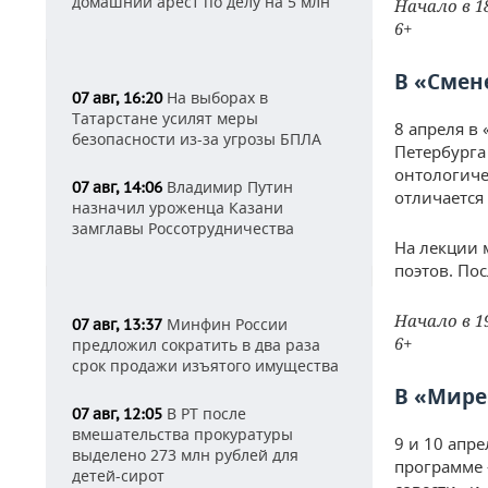
домашний арест по делу на 5 млн
Начало в 1
6+
В «Смен
На выборах в
07 авг, 16:20
Татарстане усилят меры
8 апреля в
безопасности из-за угрозы БПЛА
Петербурга
онтологиче
Владимир Путин
07 авг, 14:06
отличается
назначил уроженца Казани
замглавы Россотрудничества
На лекции 
поэтов. По
Начало в 1
Минфин России
07 авг, 13:37
6+
предложил сократить в два раза
срок продажи изъятого имущества
В «Мире
В РТ после
07 авг, 12:05
вмешательства прокуратуры
9 и 10 апр
выделено 273 млн рублей для
программе 
детей-сирот