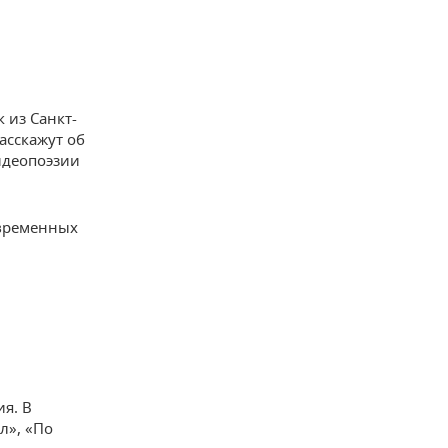
 из Санкт-
асскажут об
идеопоэзии
овременных
ия. В
л», «По