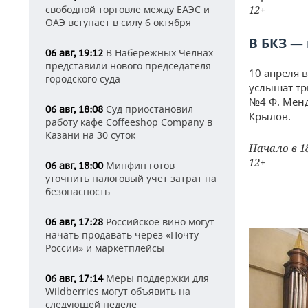
свободной торговле между ЕАЭС и
12+
ОАЭ вступает в силу 6 октября
В БКЗ —
В Набережных Челнах
06 авг, 19:12
представили нового председателя
10 апреля 
городского суда
услышат тр
№4 Ф. Менд
Суд приостановил
06 авг, 18:08
Крылов.
работу кафе Coffeeshop Company в
Казани на 30 суток
Начало в 1
12+
Минфин готов
06 авг, 18:00
уточнить налоговый учет затрат на
безопасность
Российское вино могут
06 авг, 17:28
начать продавать через «Почту
России» и маркетплейсы
Меры поддержки для
06 авг, 17:14
Wildberries могут объявить на
следующей неделе