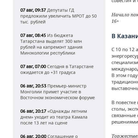
совести» и 
Депутаты ГД
07 авг, 09:37
Начало пока
предложили увеличить МРОТ до 50
16+
тыс. рублей
В Казан
Из бюджета
07 авг, 08:45
Татарстана выделят 300 млн
рублей на капремонт здания
С 10 по 12
Минэкологии республики
энергоресу
специализи
Сегодня в Татарстане
07 авг, 07:00
международ
ожидается до +31 градуса
В этом год
традиционн
Премьер-министр
06 авг, 20:53
выставочны
Монголии примет участие в
Восточном экономическом форуме
В повестке
столы, экс
«Однажды летним
06 авг, 20:17
связанные
днем» уходит из театра Камала
решениями 
после 13 лет на сцене
Торжествен
Соглашение о
06 авг, 20:00