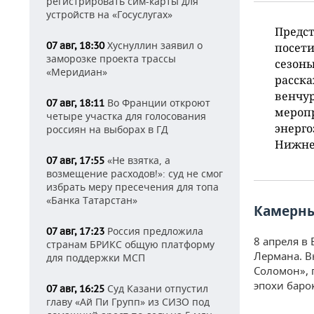
регистрировать сим-карты для
устройств на «Госуслугах»
Предст
Хуснуллин заявил о
07 авг, 18:30
посети
заморозке проекта трассы
сезоны
«Меридиан»
расска
венчур
Во Франции откроют
07 авг, 18:11
меропр
четыре участка для голосования
энерго
россиян на выборах в ГД
Нижнек
«Не взятка, а
07 авг, 17:55
возмещение расходов!»: суд не смог
избрать меру пресечения для топа
«Банка Татарстан»
Камерны
Россия предложила
07 авг, 17:23
8 апреля в
странам БРИКС общую платформу
Лермана. В
для поддержки МСП
Соломон», 
эпохи баро
Суд Казани отпустил
07 авг, 16:25
главу «Ай Пи Групп» из СИЗО под