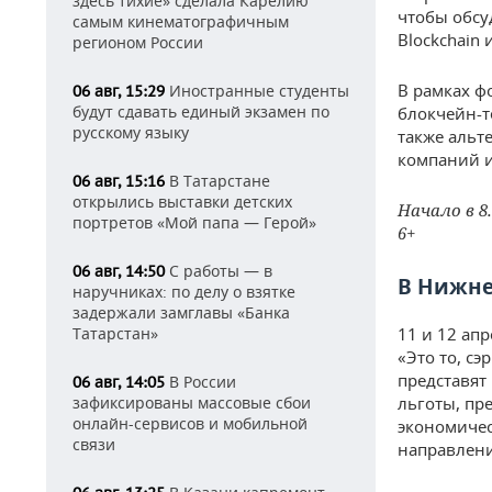
здесь тихие» сделала Карелию
чтобы обсу
самым кинематографичным
Blockchain и
регионом России
В рамках ф
Иностранные студенты
06 авг, 15:29
будут сдавать единый экзамен по
блокчейн-т
русскому языку
также альт
компаний и
В Татарстане
06 авг, 15:16
открылись выставки детских
Начало в 8.
портретов «Мой папа — Герой»
6+
С работы — в
06 авг, 14:50
В Нижне
наручниках: по делу о взятке
задержали замглавы «Банка
Татарстан»
11 и 12 ап
«Это то, с
представят
В России
06 авг, 14:05
зафиксированы массовые сбои
льготы, пр
онлайн-сервисов и мобильной
экономичес
связи
направлени