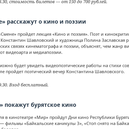
8.30, стоимость билетов — от 150 до 700 рублей.
е» расскажут о кино и поэзии
 «Смене» пройдет лекция «Кино и поэзия». Поэт и кинокритик
 Константин Шавловский и художница Полина Заславская р
ских связях кинематографа и поэзии, объяснят, чем жанр в
 от видеоарта и медиапоэзии.
можно будет увидеть видеопоэтические работы на стихи с
сле пройдет поэтический вечер Константина Шавловского.
9.30. Вход бесплатный.
» покажут бурятское кино
еля в кинотеатре «Мир» пройдут Дни кино Республики Бурят
— фильмы «Байкальские каникулы 3», «Стоп снято на Байка