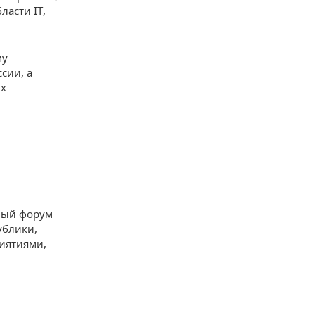
ласти IT,
му
сии, а
их
ный форум
ублики,
иятиями,