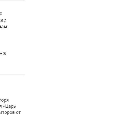
т
кие
нам
» в
горя
я «Царь
иторов от