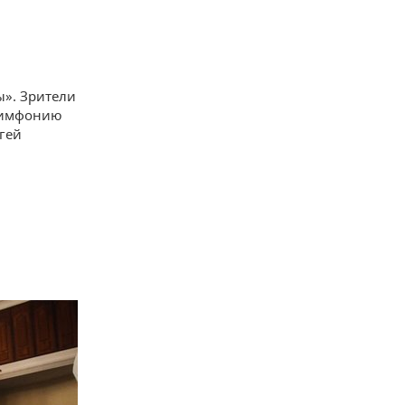
ы». Зрители
 симфонию
гей