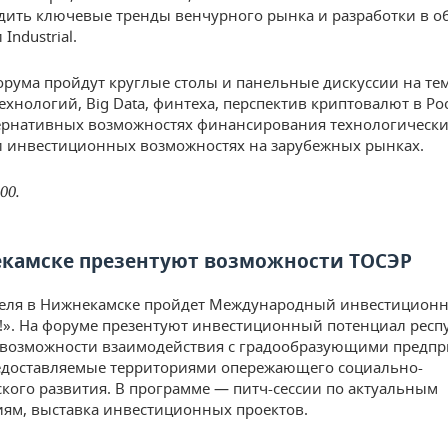
дить ключевые тренды венчурного рынка и разработки в об
 Industrial.
орума пройдут круглые столы и панельные дискуссии на те
ехнологий, Big Data, финтеха, перспектив криптовалют в Рос
ернативных возможностях финансирования технологическ
 инвестиционных возможностях на зарубежных рынках.
00.
камске презентуют возможности ТОСЭР
реля в Нижнекамске пройдет Международный инвестицион
эр!». На форуме презентуют инвестиционный потенциал респ
 возможности взаимодействия с градообразующими предпр
едоставляемые территориями опережающего социально-
кого развития. В программе — питч-сессии по актуальным
ям, выставка инвестиционных проектов.