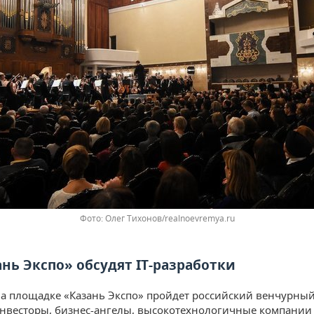
Олег Тихонов/realnoevremya.ru
ань Экспо» обсудят IT-разработки
на площадке «Казань Экспо» пройдет российский венчурны
весторы, бизнес-ангелы, высокотехнологичные компании в