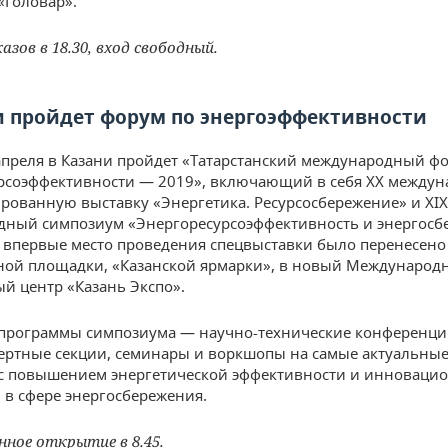
«Головар».
зов в 18.30, вход свободный.
и пройдет форум по энергоэффективности
 апреля в Казани пройдет «Татарстанский международный ф
рсоэффективности — 2019», включающий в себя XX между
рованную выставку «Энергетика. Ресурсосбережение» и XIX
ный симпозиум «Энергоресурсоэффективность и энергосб
у впервые место проведения спецвыставки было перенесено
ой площадки, «Казанской ярмарки», в новый Международ
й центр «Казань Экспо».
 программы симпозиума — научно-технические конференци
пертные секции, семинары и воркшопы на самые актуальные
 с повышением энергетической эффективности и инновац
в сфере энергосбережения.
ное открытие в 8.45.