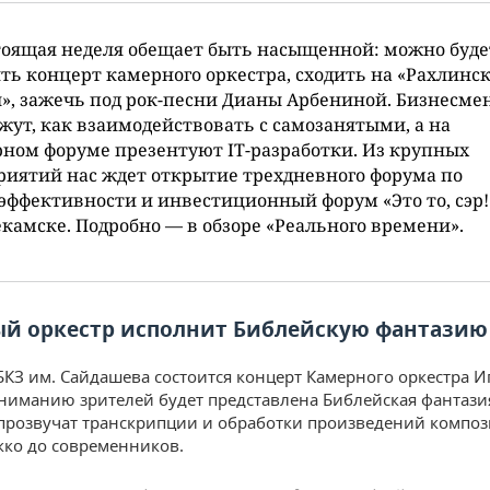
оящая неделя обещает быть насыщенной: можно буде
ть концерт камерного оркестра, сходить на «Рахлинс
», зажечь под рок-песни Дианы Арбениной. Бизнесме
жут, как взаимодействовать с самозанятыми, а на
ном форуме презентуют IT-разработки. Из крупных
иятий нас ждет открытие трехдневного форума по
эффективности и инвестиционный форум «Это то, сэр!
амске. Подробно — в обзоре «Реального времени».
й оркестр исполнит Библейскую фантазию
 БКЗ им. Сайдашева состоится концерт Камерного оркестра И
ниманию зрителей будет представлена Библейская фантази
прозвучат транскрипции и обработки произведений композ
кко до современников.