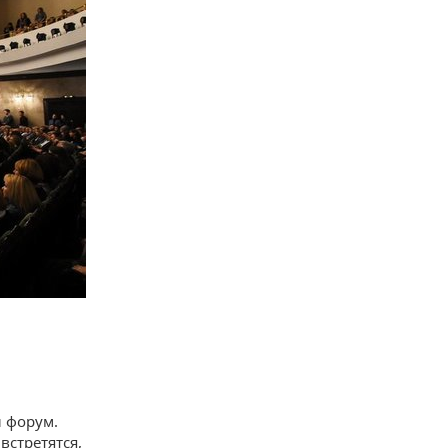
й форум.
стретятся,