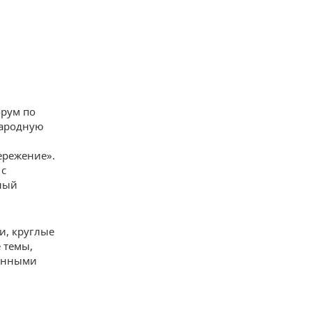
орум по
народную
ережение».
 с
ный
и, круглые
 темы,
ионными