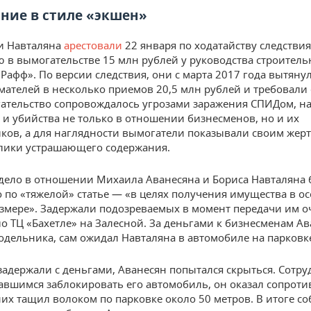
ние в стиле «экшен»
и Навталяна
арестовали
22 января по ходатайству следствия
 в вымогательстве 15 млн рублей у руководства строител
Рафф». По версии следствия, они с марта 2017 года вытяну
ателей в несколько приемов 20,5 млн рублей и требовали
ательство сопровождалось угрозами заражения СПИДом, на
и убийства не только в отношении бизнесменов, но и их
ков, а для наглядности вымогатели показывали своим жер
лики устрашающего содержания.
дело в отношении Михаила Аванесяна и Бориса Навталяна
 по «тяжелой» статье — «в целях получения имущества в о
змере». Задержали подозреваемых в момент передачи им 
о ТЦ «Бахетле» на Залесной. За деньгами к бизнесменам А
одельника, сам ожидал Навталяна в автомобиле на парковк
 задержали с деньгами, Аванесян попытался скрыться. Сотр
авшимся заблокировать его автомобиль, он оказал сопроти
них тащил волоком по парковке около 50 метров. В итоге с