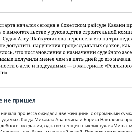
старта начался сегодня в Советском райсуде Казани п
у о вымогательстве у руководства строительной ком
. Судья Алсу Шайхутдинова перенесла его на три неде
не допустить нарушения процессуальных сроков, как
лось, что постановления о назначении судебного зас
имые получили менее чем за пять дней до его начала.
ности о деле и подсудимых — в материале «Реального
ни».
е не пришел
 начала процесса ожидали две женщины с огромными сум
судимых. Когда Михаила Аванесяна и Бориса Навталяна пр
судебного заседания, одна из женщин выкрикнула: «Миша, 
 Аванесян, улыбаясь, махнул ей рукой. Проходя мимо корре