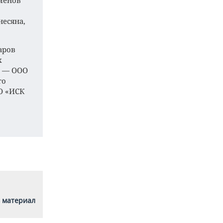
менов
несяна,
аров
х
, — ООО
го
О «ИСК
 материал