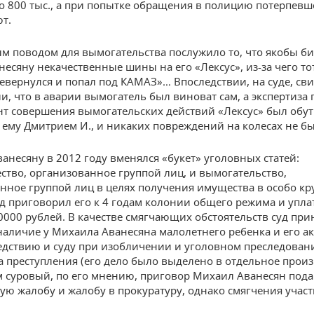
до 800 тыс., а при попытке обращения в полицию потерпевш
т.
 поводом для вымогательства послужило то, что якобы б
несяну некачественные шины на его «Лексус», из-за чего то
евернулся и попал под КАМАЗ»… Впоследствии, на суде, св
и, что в аварии вымогатель был виноват сам, а экспертиза 
нт совершения вымогательских действий «Лексус» был обут 
ему Дмитрием И., и никаких повреждений на колесах не бы
анесяну в 2012 году вменялся «букет» уголовных статей:
тво, организованное группой лиц, и вымогательство,
нное группой лиц в целях получения имущества в особо к
уд приговорил его к 4 годам колонии общего режима и упла
0000 рублей. В качестве смягчающих обстоятельств суд при
аличие у Михаила Аванесяна малолетнего ребенка и его а
дствию и суду при изобличении и уголовном преследован
а преступления (его дело было выделено в отдельное произ
 суровый, по его мнению, приговор Михаил Аванесян пода
ую жалобу и жалобу в прокуратуру, однако смягчения участ