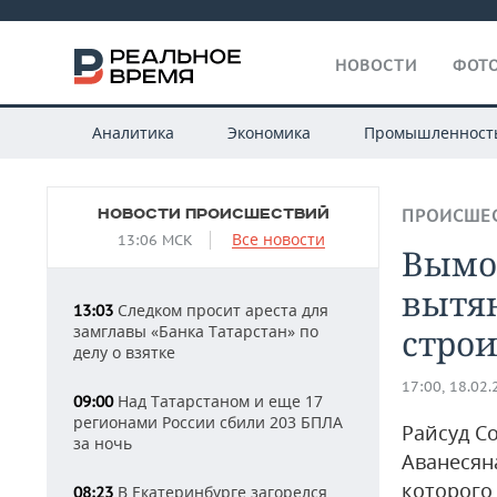
НОВОСТИ
ФОТО
Аналитика
Экономика
Промышленност
НОВОСТИ ПРОИСШЕСТВИЙ
ПРОИСШЕ
Все новости
13:06 МСК
Вымог
вытян
Следком просит ареста для
13:03
замглавы «Банка Татарстан» по
стро
делу о взятке
17:00, 18.02
Над Татарстаном и еще 17
09:00
регионами России сбили 203 БПЛА
Райсуд С
за ночь
Аванесян
которого 
В Екатеринбурге загорелся
08:23