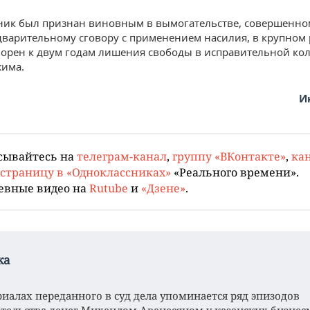
ник был признан виновным в вымогательстве, совершенно
дварительному сговору с применением насилия, в крупном 
орен к двум годам лишения свободы в исправительной ко
жима.
И
сывайтесь на
телеграм-канал
,
группу «ВКонтакте»
,
кан
страницу в «Одноклассниках»
«Реального времени».
евные видео на
Rutube
и
«Дзене»
.
ка
риалах переданного в суд дела упоминается ряд эпизодов