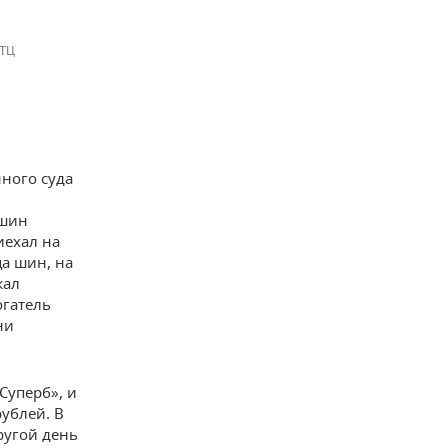
 ТЦ
нного суда
 шин
иехал на
ца шин, на
жал
огатель
ни
Суперб», и
ублей. В
ругой день