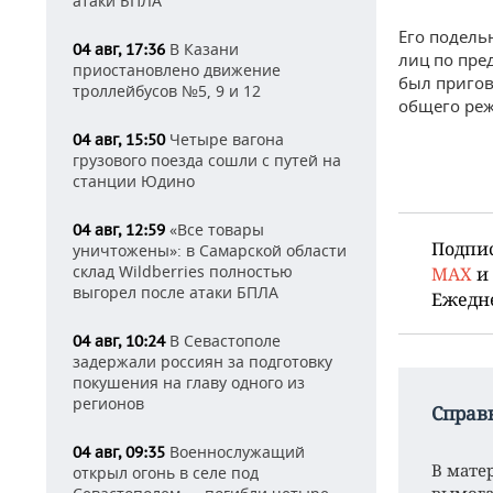
атаки БПЛА
Его подель
В Казани
04 авг, 17:36
лиц по пре
приостановлено движение
был пригов
троллейбусов №5, 9 и 12
общего ре
Четыре вагона
04 авг, 15:50
грузового поезда сошли с путей на
станции Юдино
«Все товары
04 авг, 12:59
Подпи
уничтожены»: в Самарской области
склад Wildberries полностью
MAX
и
выгорел после атаки БПЛА
Ежедн
В Севастополе
04 авг, 10:24
задержали россиян за подготовку
покушения на главу одного из
регионов
Справ
Военнослужащий
04 авг, 09:35
В мате
открыл огонь в селе под