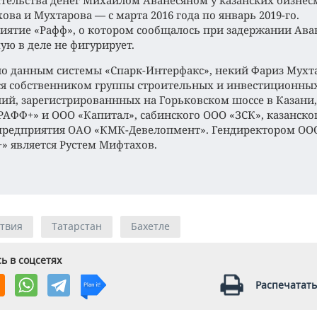
тельства денег Михаилом Аванесяном у казанских бизнес
ва и Мухтарова — с марта 2016 года по январь 2019-го.
иятие «Рафф», о котором сообщалось при задержании Ава
ую в деле не фигурирует.
но данным системы «Спарк-Интерфакс», некий Фариз Мухт
ся собственником группы строительных и инвестиционны
ий, зарегистрированнных на Горьковском шоссе в Казани
РАФФ+» и ООО «Капитал», сабинского ООО «ЗСК», казанско
редприятия ОАО «КМК-Девелопмент». Гендиректором ОО
» является Рустем Мифтахов.
твия
Татарстан
Бахетле
ь в соцсетях
Распечатать