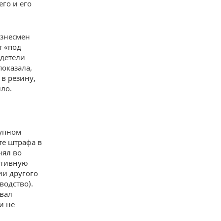
его и его
изнесмен
т «под
идетели
показала,
в резину,
ло.
рупном
те штрафа в
нял во
ктивную
ии другого
водство).
вал
и не