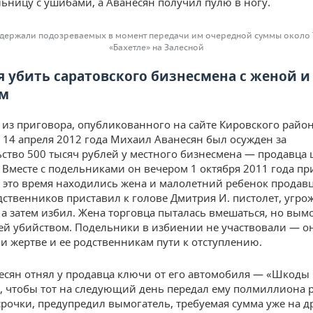
льницу с ушибами, а Аванесян получил пулю в ногу.
держали подозреваемых в момент передачи им очередной суммы около
«Бахетле» на Залесной
я убить саратовского бизнесмена с женой и
ом
т из приговора, опубликованного на сайте Кировского райо
а, 14 апреля 2012 года Михаил Аванесян был осужден за
ство 500 тысяч рублей у местного бизнесмена — продавца
 Вместе с подельниками он вечером 1 октября 2011 года пр
 в это время находились жена и малолетний ребенок продав
одственников приставил к голове Дмитрия И. пистолет, угро
 а затем избил. Жена торговца пыталась вмешаться, но вым
ей убийством. Подельники в избиении не участвовали — о
и жертве и ее родственникам пути к отступлению.
есян отнял у продавца ключи от его автомобиля — «Шкоды 
, чтобы тот на следующий день передал ему полмиллиона р
срочки, предупредил вымогатель, требуемая сумма уже на д