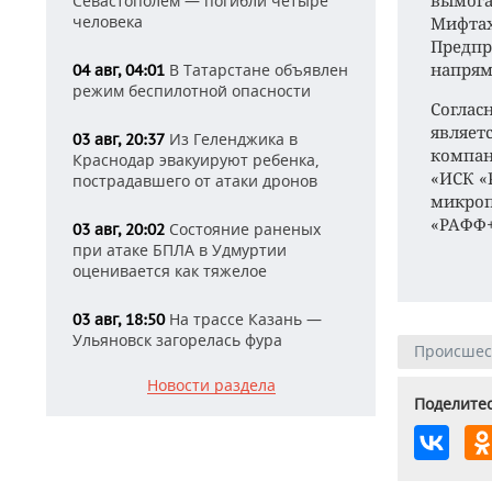
вымога
Севастополем — погибли четыре
человека
Мифтахо
Предпр
напрям
В Татарстане объявлен
04 авг, 04:01
режим беспилотной опасности
Соглас
являет
Из Геленджика в
03 авг, 20:37
компан
Краснодар эвакуируют ребенка,
«ИСК «
пострадавшего от атаки дронов
микроп
«РАФФ+
Состояние раненых
03 авг, 20:02
при атаке БПЛА в Удмуртии
оценивается как тяжелое
На трассе Казань —
03 авг, 18:50
Ульяновск загорелась фура
Происшес
Новости раздела
Поделитес