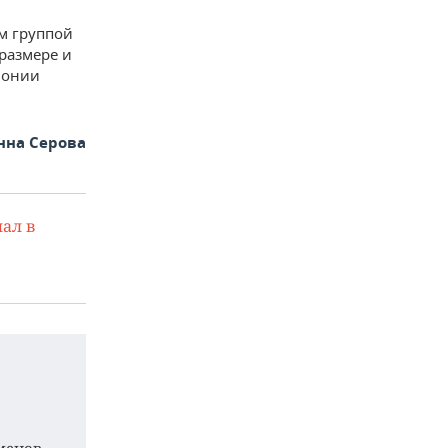
м группой
размере и
лонии
нна Серова
ал в