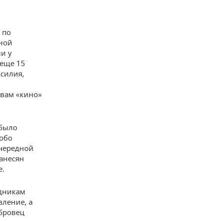
 по
ьной
ли у
 еще 15
силия,
твам «кино»
 было
собо
очередной
ванесян
е.
удникам
вление, а
обровец