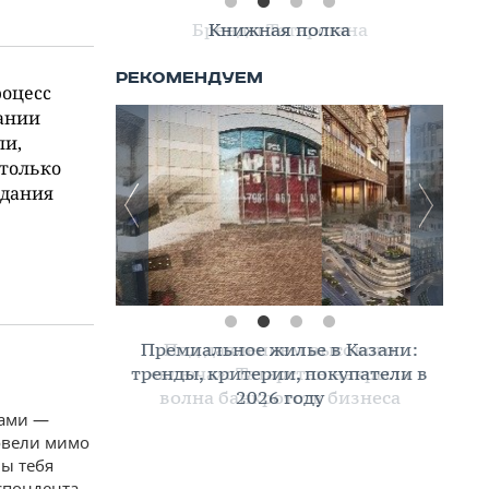
Книжная полка
роцесс
пании
ли,
 только
едания
Премиальное жилье в Казани:
тренды, критерии, покупатели в
2026 году
ками —
овели мимо
мы тебя
спондента