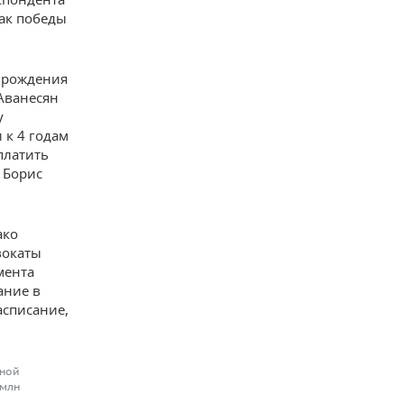
нак победы
 рождения
Аванесян
у
 к 4 годам
платить
 Борис
ако
вокаты
мента
ание в
асписание,
ьной
 млн