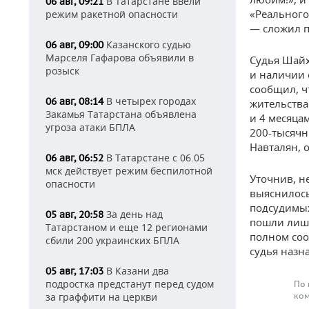
В Татарстане ввели
06 авг, 09:21
«Реального
режим ракетной опасности
— сложил п
Казанского судью
06 авг, 09:00
Марселя Гафарова объявили в
Судья Шайх
розыск
и наличии 
сообщил, ч
В четырех городах
06 авг, 08:14
жительства 
Закамья Татарстана объявлена
и 4 месяца
угроза атаки БПЛА
200-тысячн
Навталян, 
В Татарстане с 06.05
06 авг, 06:52
мск действует режим беспилотной
Уточнив, н
опасности
выяснилось
подсудимых
За день над
05 авг, 20:58
пошли лишь
Татарстаном и еще 12 регионами
полном соо
сбили 200 украинских БПЛА
судья назна
В Казани два
05 авг, 17:03
подростка предстанут перед судом
По 
за граффити на церкви
ком