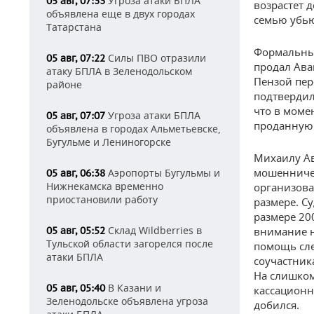
Угроза атаки БПЛА
05 авг, 07:33
возрастет 
объявлена еще в двух городах
семью убью
Татарстана
Формальным
Силы ПВО отразили
05 авг, 07:22
продал Ава
атаку БПЛА в Зеленодольском
Пензой пер
районе
подтвердил
что в моме
Угроза атаки БПЛА
05 авг, 07:07
проданную 
объявлена в городах Альметьевске,
Бугульме и Лениногорске
Михаилу Ав
мошенничес
Аэропорты Бугульмы и
05 авг, 06:38
Нижнекамска временно
организова
приостановили работу
размере. С
размере 20
Склад Wildberries в
05 авг, 05:52
внимание н
Тульской области загорелся после
помощь сле
атаки БПЛА
соучастник
На слишком
В Казани и
05 авг, 05:40
кассационн
Зеленодольске объявлена угроза
добился.