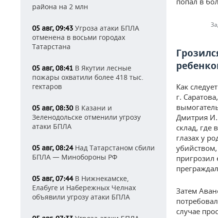
попал в бо
района на 2 млн
За
Угроза атаки БПЛА
05 авг, 09:43
отменена в восьми городах
Татарстана
Грозилс
ребенк
В Якутии лесные
05 авг, 08:41
пожары охватили более 418 тыс.
гектаров
Как следуе
г. Саратов
вымогатель
В Казани и
05 авг, 08:30
Зеленодольске отменили угрозу
Дмитрия И.
атаки БПЛА
склад, где
глазах у р
Над Татарстаном сбили
убийством,
05 авг, 08:24
БПЛА — Минобороны РФ
пригрозил 
преграждал
В Нижнекамске,
05 авг, 07:44
Елабуге и Набережных Челнах
Затем Аван
объявили угрозу атаки БПЛА
потребовал
случае про