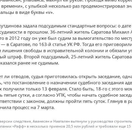
 времени», с улыбкой несколько раз продемонстрировал з
альцы в виде буквы «v».
утдинова задала подсудимым стандартные вопросы: о дате
судимости в прошлом. 36-летний житель Саратова Михаил 
то в 2012 году он уже был судим за вымогательство по мест
— в Саратове, по 163-й статье УК РФ. Тогда его приговорили
м лишения свободы в исправительной колонии и обязали у
ый штраф. Второй подсудимый, 25-летний житель Саратова
оказался ранее не судимым.
ет ли отводов, судья приготовилась открыть заседание, одн
, что постановление о назначении судебного заседания ад
 получили только 13 февраля. Стало быть, 18-го с этого мо
 пятые сутки, а согласно УПК, чтобы начать судебное засед
тветствии с законом, должны пройти пять суток. Глянув в р
чила процесс на 7 марта.
версии следствия, Аванесян и Навталян вытянули у руководства строител
пании «Рафф» в несколько приемов 20,5 млн рублей и требовали еще 15