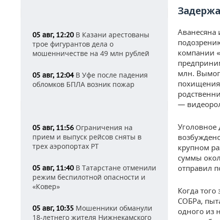
Задержа
Аванесяна 
В Казани арестованы
05 авг, 12:20
подозрению
трое фигурантов дела о
компании «
мошенничестве на 49 млн рублей
предприним
млн. Вымог
В Уфе после падения
05 авг, 12:04
похищения 
обломков БПЛА возник пожар
родственни
— видеоро
Уголовное 
Ограничения на
05 авг, 11:56
прием и выпуск рейсов сняты в
возбуждено
трех аэропортах РТ
крупном ра
суммы окол
В Татарстане отменили
отправил п
05 авг, 11:40
режим беспилотной опасности и
«Ковер»
Когда того
СОБРа, пыт
Мошенники обманули
05 авг, 10:35
одного из 
18-летнего жителя Нижнекамского