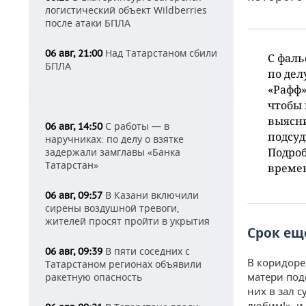
логистический объект Wildberries
после атаки БПЛА
Над Татарстаном сбили
06 авг, 21:00
С фаль
БПЛА
по дел
«Рафф»
чтобы 
выясни
С работы — в
06 авг, 14:50
подсуд
наручниках: по делу о взятке
Подроб
задержали замглавы «Банка
Татарстан»
време
В Казани включили
06 авг, 09:57
сирены воздушной тревоги,
жителей просят пройти в укрытия
Срок ещ
В пяти соседних с
06 авг, 09:39
В коридоре
Татарстаном регионах объявили
матери под
ракетную опасность
них в зал 
любим!», и