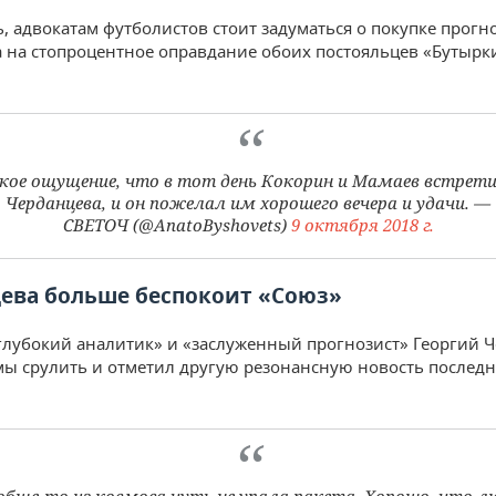
, адвокатам футболистов стоит задуматься о покупке прогн
 на стопроцентное оправдание обоих постояльцев «Бутырк
кое ощущение, что в тот день Кокорин и Мамаев встрет
Черданцева, и он пожелал им хорошего вечера и удачи. —
СВЕТОЧ (@AnatoByshovets)
9 октября 2018 г.
ева больше беспокоит «Союз»
«глубокий аналитик» и «заслуженный прогнозист» Георгий 
мы срулить и отметил другую резонансную новость последн