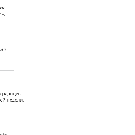
оза
и».
или
Черданцев
ей недели.