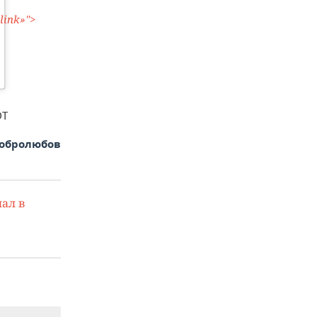
/www.w3.org/1999/xlink»">
DT
Добролюбов
ал в