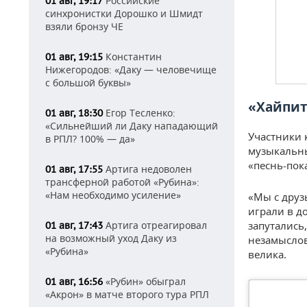
Российские
01 авг, 19:17
синхронистки Дорошко и Шмидт
взяли бронзу ЧЕ
Константин
01 авг, 19:15
Нижегородов: «Даку — человечище
с большой буквы»
«Хайпит
Егор Тесленко:
01 авг, 18:30
«Сильнейший ли Даку нападающий
Участники 
в РПЛ? 100% — да»
музыкальны
«песнь-пок
Артига недоволен
01 авг, 17:55
трансферной работой «Рубина»:
«Нам необходимо усиление»
«Мы с друз
играли в д
Артига отреагировал
запутались
01 авг, 17:43
на возможный уход Даку из
незамыслов
«Рубина»
велика.
«Рубин» обыграл
01 авг, 16:56
«Акрон» в матче второго тура РПЛ