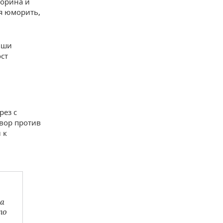
корина и
ся юморить,
ьши
ост
рез с
овор против
 к
на
то
.