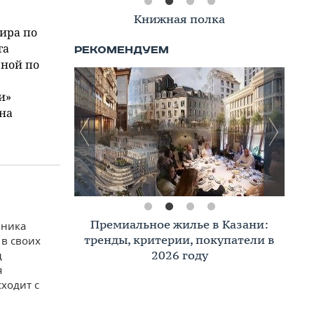
Книжная полка
ира по
га
рной по
и»
на
Премиальное жилье в Казани:
вника
тренды, критерии, покупатели в
в своих
2026 году
д
я
сходит с