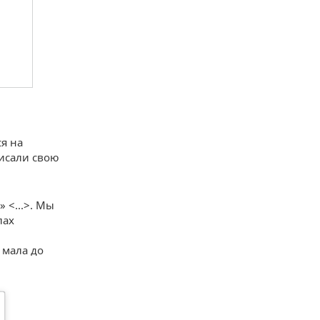
я на
писали свою
 <...>. Мы
лах
 мала до