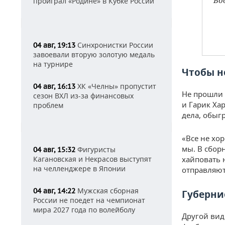
Во
проиграл «Родине» в Кубке России
Синхронистки России
04 авг, 19:13
завоевали вторую золотую медаль
на турнире
Чтобы н
ХК «Челны» пропустит
04 авг, 16:13
Не прошли 
сезон ВХЛ из-за финансовых
и Гарик Ха
проблем
дела, обыг
«Все не хор
мы. В сбор
Фигуристы
04 авг, 15:32
Кагановская и Некрасов выступят
хайповать 
на челленджере в Японии
отправляют
Мужская сборная
04 авг, 14:22
Губерни
России не поедет на чемпионат
мира 2027 года по волейболу
Другой вид