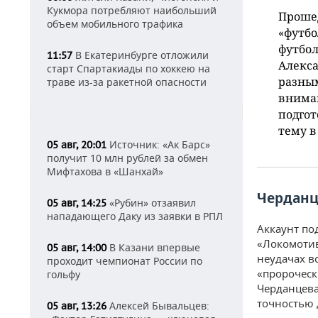
Кукмора потребляют наибольший
Прошед
объем мобильного трафика
«футбо
футбол
В Екатеринбурге отложили
11:57
Алекса
старт Спартакиады по хоккею на
разны
траве из-за ракетной опасности
вниман
подгот
тему в
Источник: «Ак Барс»
05 авг, 20:01
получит 10 млн рублей за обмен
Мифтахова в «Шанхай»
Черданц
«Рубин» отзаявил
05 авг, 14:25
нападающего Даку из заявки в РПЛ
Аккаунт по
«Локомотив
В Казани впервые
05 авг, 14:00
неудачах в
проходит чемпионат России по
«пророческ
гольфу
Черданцева
точностью 
Алексей Бывальцев:
05 авг, 13:26