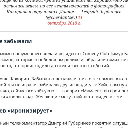
обще-то из космоса чуть не упала ракета. Хорошо, что л
остались живы, но все ленты новостей в фотографиях
Кокорина в наручниках. Днище. — Георгий Черданцев
(@cherdantsev)
11
октября 2018 г.
е забывали
мимо нашумевшего дела и резиденты Comedy Club Тимур Б
рламов, которые в небольшом ролике изобразили самих фи
рав то, что происходило до всех известных событий.
ошо, Кокорин. Забывать нас начали, никто не помнит кто ты,
ной мы не играли, забивали другие люди <...> Хайп нам нуж
надо, сейчас все хайпуют», — говорит «Мамаев», и герои ро
ся «творить ад». Желающие могут найти это видео в сети.
ев «иронизирует»
ный телекомментатор Дмитрий Губерниев посвятил ситуац