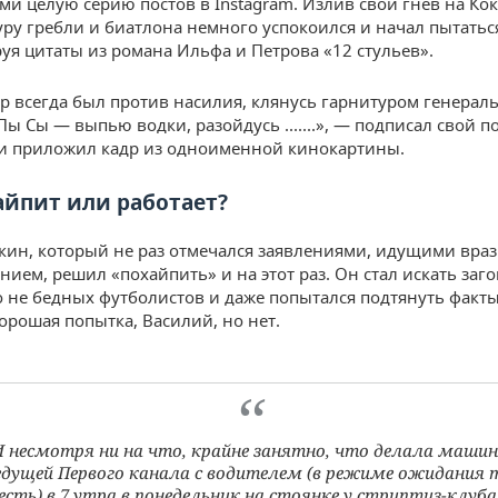
ми целую серию постов в Instagram. Излив свой гнев на Ко
уру гребли и биатлона немного успокоился и начал пытать
уя цитаты из романа Ильфа и Петрова «12 стульев».
р всегда был против насилия, клянусь гарнитуром генерал
Пы Сы — выпью водки, разойдусь .......», — подписал свой п
и приложил кадр из одноименной кинокартины.
айпит или работает?
кин, который не раз отмечался заявлениями, идущими враз
ием, решил «похайпить» и на этот раз. Он стал искать заг
о не бедных футболистов и даже попытался подтянуть факты
орошая попытка, Василий, но нет.
 несмотря ни на что, крайне занятно, что делала маши
едущей Первого канала с водителем (в режиме ожидания 
есть) в 7 утра в понедельник на стоянке у стриптиз-клуба