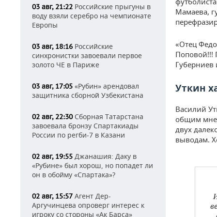
футболиста
Российские прыгуны в
03 авг, 21:22
Мамаева, г
воду взяли серебро на чемпионате
перефразир
Европы
«Отец Федо
Российские
03 авг, 18:16
Поповой!!! 
синхронистки завоевали первое
Губерниев 
золото ЧЕ в Париже
«Рубин» арендовал
03 авг, 17:05
Уткин х
защитника сборной Узбекистана
Василий Ут
Сборная Татарстана
02 авг, 22:30
общим мнен
завоевала бронзу Спартакиады
двух далек
России по регби-7 в Казани
выводам. Х
Джанашия: Даку в
02 авг, 19:55
«Рубине» был хорош, но попадет ли
он в обойму «Спартака»?
Агент Дер-
И
02 авг, 15:57
Аргучинцева опроверг интерес к
в
игроку со стороны «Ак Барса»