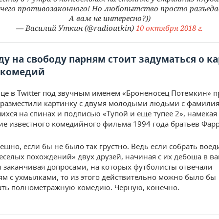
чего противозаконного! Но любопытство просто разъеда
А вам не интересно?))
— Василий Уткин (@radioutkin)
10 октября 2018 г.
ду на свободу парням стоит задуматься о к
 комедий
ице в Twitter под звучным именем «Броненосец Потемкин» п
разместили картинку с двумя молодыми людьми с фамили
хся на спинах и подписью «Тупой и еще тупее 2», намекая
е известного комедийного фильма 1994 года братьев Фар
ешно, если бы не было так грустно. Ведь если собрать воед
еселых похождений» двух друзей, начиная с их дебоша в ва
и заканчивая допросами, на которых футболисты отвечали
ям с ухмылками, то из этого действительно можно было бы
ть полнометражную комедию. Черную, конечно.