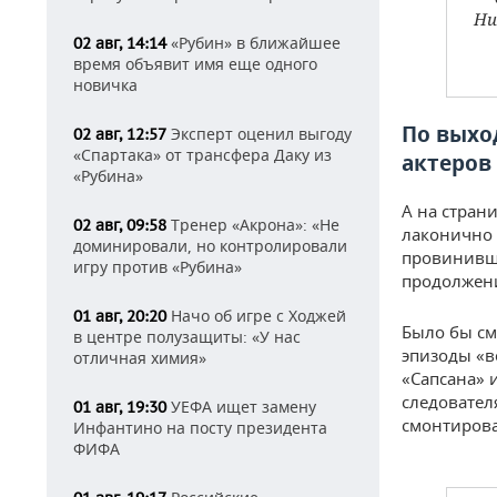
Ни
«Рубин» в ближайшее
02 авг, 14:14
время объявит имя еще одного
новичка
По выхо
Эксперт оценил выгоду
02 авг, 12:57
«Спартака» от трансфера Даку из
актеров
«Рубина»
А на стран
Тренер «Акрона»: «Не
02 авг, 09:58
лаконично 
доминировали, но контролировали
провинивши
игру против «Рубина»
продолжени
Начо об игре с Ходжей
01 авг, 20:20
Было бы см
в центре полузащиты: «У нас
эпизоды «в
отличная химия»
«Сапсана» 
следовател
УЕФА ищет замену
01 авг, 19:30
смонтирова
Инфантино на посту президента
ФИФА