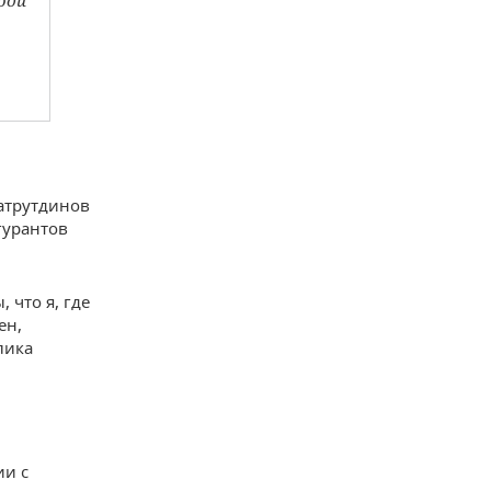
юди
атрутдинов
гурантов
 что я, где
ен,
лика
ии с