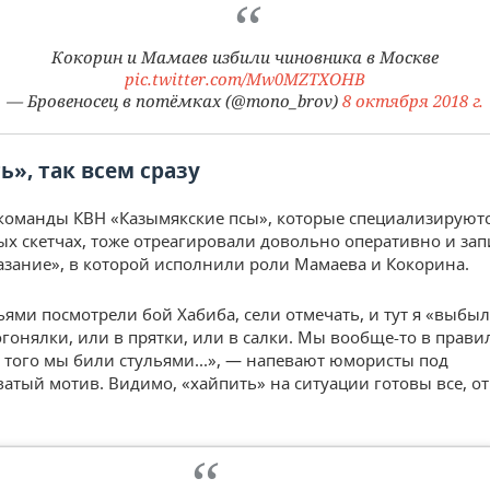
Кокорин и Мамаев избили чиновника в Москве
pic.twitter.com/Mw0MZTXOHB
— Бровеносец в потёмках (@mono_brov)
8 октября 2018 г.
ь», так всем сразу
команды КВН «Казымякские псы», которые специализируютс
х скетчах, тоже отреагировали довольно оперативно и за
азание», в которой исполнили роли Мамаева и Кокорина.
ьями посмотрели бой Хабиба, сели отмечать, и тут я «выбыл»
огонялки, или в прятки, или в салки. Мы вообще-то в прави
, того мы били стульями...», — напевают юмористы под
атый мотив. Видимо, «хайпить» на ситуации готовы все, от