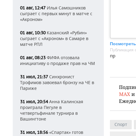
Илья Самошников
01 авг, 12:47
сыграет с первых минут в матче с
«Акроном»
Казанский «Рубин»
01 авг, 10:30
сыграет с «Акроном» в Самаре в
матче РПЛ
Посмотреть
Публикация 
пр
ФИФА отозвала
01 авг, 08:23
инициативу о продаже прав на ЧМ
Синхронист
31 июл, 21:37
Трофимов завоевал бронзу на ЧЕ в
Подпи
Париже
MAX
и
Ежедн
Анна Калинская
31 июл, 20:54
проиграла Пегуле в
четвертьфинале турнира в
Вашингтоне
Спорт
«Спартак» готов
31 июл, 18:56