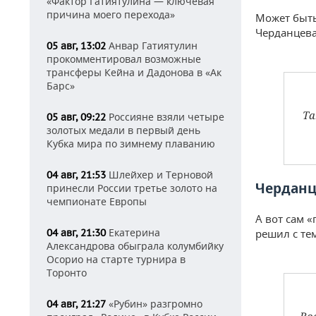
«Фактор Гатиятулина — ключевая
причина моего перехода»
Может быть
Черданцева
Анвар Гатиятулин
05 авг, 13:02
прокомментировал возможные
трансферы Кейна и Дадонова в «Ак
Барс»
Та
Россияне взяли четыре
05 авг, 09:22
золотых медали в первый день
Кубка мира по зимнему плаванию
Шлейхер и Терновой
04 авг, 21:53
Черданц
принесли России третье золото на
чемпионате Европы
А вот сам 
Екатерина
04 авг, 21:30
решил с те
Александрова обыграла колумбийку
Осорио на старте турнира в
Торонто
«Рубин» разгромно
04 авг, 21:27