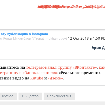
<svg width="«50px»" height="«50px»" viewbox="«0" 0="" 60="" 60»="" version="«1.1»" xmlns="«https://www.w3.org/2000/svg»" xmlns:xlink="«https:/
 эту публикацию в Instagram
12 Окт 2018 в 1:50 P
от Ренат Мухамбаев (@renat_mukhambaev)
Эрик 
сывайтесь на
телеграм-канал
,
группу «ВКонтакте»
,
кан
страницу в «Одноклассниках»
«Реального времени».
евные видео на
Rutube
и
«Дзене»
.
Футбол
Общество
Происшествия