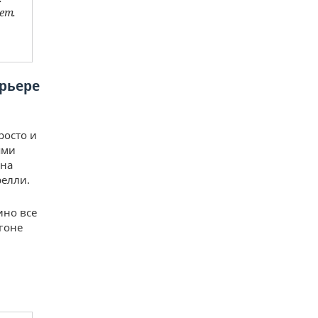
ет.
арьере
росто и
ями
 на
релли.
ино все
гоне