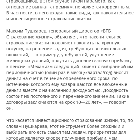
страховщиков, в этом случае такой параметр, как
Башкортостан
отношение выплат к премиям, не является корректным.
В частности, в него входят такие виды, как накопительное
ПАО СК
и инвестиционное страхование жизни.
287 839,02
387 987,
«Росгосстрах»
Максим Пушкарев, генеральный директор «ВТБ
Страхование жизни», объясняет, что накопительное
страхование жизни позволяет накопить на крупную
покупку, на решение задач, требующих значительных
вложений, — к примеру, учебу детей, улучшение
жилищных условий, получить дополнительную прибавку
к пенсии. «Механизм следующий: клиент с выбранной им
периодичностью (один раз в месяц/квартал/год) вносит
деньги на счет в течение определенного срока, по
истечении которого ему возвращаются все вложенные
деньги вместе с начисленной доходностью. Доходность
состоит из постоянного и переменного значений. Такие
договоры заключаются на срок 10—20 лет», — говорит
он.
Что касается инвестиционного страхования жизни, то, по
словам Пушкарева, этот инструмент более сложный и
выбирать его есть смысл тем людям, приоритетом для
которых является скорее получение прибыли, чем