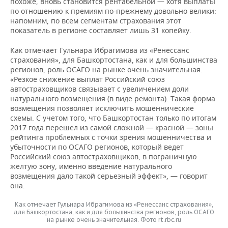
похоже, вновь становится рентабельной — хотя выплаты
по отношению к премиям по-прежнему довольно велики:
напомним, по всем сегментам страхования этот
показатель в регионе составляет лишь 31 копейку.
Как отмечает Гульнара Ибрагимова из «Ренессанс
страхования», для Башкортостана, как и для большинства
регионов, роль ОСАГО на рынке очень значительная.
«Резкое снижение выплат Российский союз
автостраховщиков связывает с увеличением доли
натурального возмещения (в виде ремонта). Такая форма
возмещения позволяет исключить мошеннические
схемы. С учетом того, что Башкортостан только по итогам
2017 года перешел из самой сложной — красной — зоны
рейтинга проблемных с точки зрения мошенничества и
убыточности по ОСАГО регионов, который ведет
Российский союз автостраховщиков, в пограничную
желтую зону, именно введение натурального
возмещения дало такой серьезный эффект», — говорит
она.
Как отмечает Гульнара Ибрагимова из «Ренессанс страхования»,
для Башкортостана, как и для большинства регионов, роль ОСАГО
на рынке очень значительная. Фото rt.rbc.ru