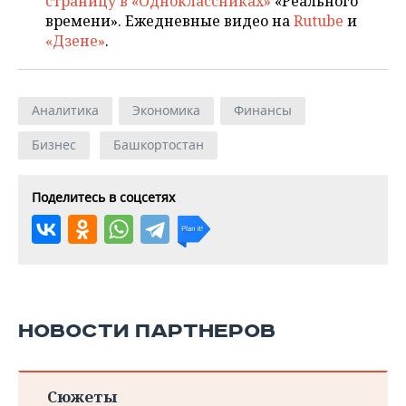
страницу в «Одноклассниках»
«Реального
12
47
САО «ВСК»
времени». Ежедневные видео на
Rutube
0,26
и
376,51
605,89
«Дзене»
.
4
27
ООО «СК КАРДИФ»
0,16
341,65
133,99
Аналитика
Экономика
Финансы
Бизнес
Башкортостан
Поделитесь в соцсетях
НОВОСТИ ПАРТНЕРОВ
Сюжеты