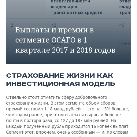
ответственности
ответс
владельцев
владел
транспортных средств
трансп
2
42
46
Выплаты и премии в
сегменте ОСАГО в 1
Выпл
Прем
квартале 2017 и 2018 годов
3 мес 2018
3 мес 2
ИТОГО:
32 426 965,14
46 019 6
СТРАХОВАНИЕ ЖИЗНИ КАК
ИНВЕСТИЦИОННАЯ МОДЕЛЬ
По договорам
страхования
Отдельно стоит отметить сферу добровольного
на
страхования жизни. В этом сегменте объем сборов
территории
32 426 871,98
46 018 2
премий составил 1,18 млрд рублей — это на 13% больше,
Российской
чем годом ранее, при этом выплаты выросли больше —
Федерации —
почти в полтора раза, со 127 до 187 млн рублей. На
всего
каждый полученный рубль приходится 16 копеек выплат.
Сегмент этот, впрочем, очень особенный — и, по словам
Республика
699 620,75
1 053 94