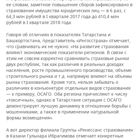
ее словам, заметное повышение сборов зафиксировано в
страховании имущества юридических лиц — в 6 раз, с
64,3 млн рублей в I квартале 2017 года до 410,4 млн
рублей в I квартале 2018 года.
Говоря об отличиях в показателях Татарстана и
Башкортостана, представитель «Ингосстраха» отмечает,
что сравнивать их не нужно: «На развитие страхования
влияют экономические показатели регионов. В связи с
этим не совсем корректно сравнивать страховые рынки
двух республик, так как различия в реальных доходах
населения, росте промышленного производства, объеме
строительного рынка и т.д. напрямую влияют на объемы
рынка страхования. Кроме того, нельзя забывать о
различиях в конъюнктуре отдельных видов страхования
— к примеру, ОСАГО. Оба региона причисляют к числу
«токсичных», однако в Татарстане ситуация с ОСАГО
демонстрирует лучшую динамику в отношении борьбы с
мошенниками, а также в применении натуральной
формы возмещения».
А вот директор филиала Группы «Ренессанс страхование»
в Казани Гульнара Ибрагимова отмечает конкретные