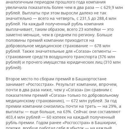
аналогичным периодом прошлого года компания
увеличила показатель более чем в два раза — с 629,9 млн
рублей. Выплаты при этом выросли далеко не так
значительно — всего на четверть, с 231,5 до 288,4 млн
рублей. На каждый полученный рубль компания
выплачивает, таким образом, всего 23 копейки — это
заметно меньше, чем в среднем по региону. Больше
половины премий компании приходится на
добровольное медицинское страхование — 678 млн
рублей. Также значительные для «Согаза» сегменты —
страхование средств воздушного транспорта (376 млн
рублей) и прочего имущества юридических лиц (310 млн
рублей).
Второе место по сборам премий в Башкортостане
занимает «Росгосстрах». Результат компании, впрочем,
почти в два раза ниже, чем у «Согаза» (он сравним с
показателем премий «Согаза» только по добровольному
медицинскому страхованию), — 672 млн рублей. За год
премии компании снизились почти на треть — на 29%, а
выплаты — еще больше, на 63%. Сейчас они составляют
403,4 млн рублей — 60 копеек на каждый полученный
рубль премии. Годом ранее «Росгосстрах» в Башкирии,
похоже, вообще работал себе в убыток — на каждый