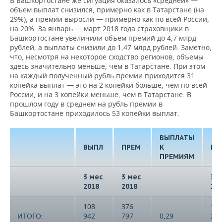
В Башкортостане же ситуация оказалось «средней» —
ВОДНЫЕ ВИДЫ СПОРТА
ОБРАЗОВАНИЕ
объем выплат снизился, примерно как в Татарстане (на
29%), а премии выросли — примерно как по всей России,
ХОККЕЙ С МЯЧОМ
ПРОИСШЕСТВИЯ
на 20%. За январь — март 2018 года страховщики в
Башкортостане увеличили объем премий до 4,7 млрд
рублей, а выплаты снизили до 1,47 млрд рублей. Заметно,
что, несмотря на некоторое сходство регионов, объемы
здесь значительно меньше, чем в Татарстане. При этом
на каждый полученный рубль премии приходится 31
копейка выплат — это на 2 копейки больше, чем по всей
России, и на 3 копейки меньше, чем в Татарстане. В
прошлом году в среднем на рубль премии в
Башкортостане приходилось 53 копейки выплат.
ВЫПЛАТЫ
ВЫПЛ
ПРЕМ
К
ВЫ
ПРЕМИЯМ
3 мес
3 мес
3 
2018
2018
20
108
376
12
ИТОГО:
942
797
0,29
22