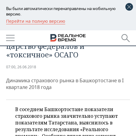
Вы были автоматически перенаправлены на мобильную
версию.
Перейти на полную версию
РЕГИОНЫ
АНАЛИТИКА
Страхование в Башкирии:
БАШКОРТОСТАН
НОВОСТИ
царство федералов и
ТАТАРСТАН
АНАЛИТИКА
«токсичное» ОСАГО
УДМУРТИЯ
НОВОСТИ АНАЛИТИКИ
ЭКОНОМИКА
07:00, 26.06.2018
ДЕКЛАРАЦИИ О ДОХОДАХ
НОВОСТИ ЭКОНОМИКИ
ПРОМЫШЛЕННОСТЬ
Динамика страхового рынка в Башкортостане в I
квартале 2018 года
КОРОЛИ ГОСЗАКАЗА ПФО
ФИНАНСЫ
НОВОСТИ
НЕДВИЖИМОСТЬ
ПРОМЫШЛЕННОСТИ
ВУЗЫ ТАТАРСТАНА
БАНКИ
НОВОСТИ НЕДВИЖИМОСТИ
АВТО
В соседнем Башкортостане показатели
АГРОПРОМ
страхового рынка значительно уступают
КОМУ ПРИНАДЛЕЖАТ
БЮДЖЕТ
НОВОСТИ АВТО
БИЗНЕС
показателям Татарстана, выяснилось в
ТОРГОВЫЕ ЦЕНТРЫ
МАШИНОСТРОЕНИЕ
ТАТАРСТАНА
результате исследования «Реального
ИНВЕСТИЦИИ
НОВОСТИ БИЗНЕСА
ТЕХНОЛОГИИ