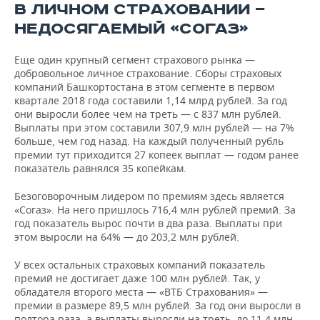
страхование жизни»
109,12
173,68
В ЛИЧНОМ СТРАХОВАНИИ —
НЕДОСЯГАЕМЫЙ «СОГАЗ»
ООО «СК „РГС-
107
285
0,38
Жизнь“
795,92
607,26
Еще один крупный сегмент страхового рынка —
добровольное личное страхование. Сборы страховых
ООО
18
216
компаний Башкортостана в этом сегменте в первом
„АльфаСтрахование-
0,08
339,34
087,41
квартале 2018 года составили 1,14 млрд рублей. За год
Жизнь“
они выросли более чем на треть — с 837 млн рублей.
Выплаты при этом составили 307,9 млн рублей — на 7%
АО „УРАЛСИБ
116
больше, чем год назад. На каждый полученный рубль
0,00
Жизнь“
864,60
премии тут приходится 27 копеек выплат — годом ранее
показатель равнялся 35 копейкам.
ООО „СК СОГАЗ-
2
83
0,03
ЖИЗНЬ“
432,83
956,35
Безоговорочным лидером по премиям здесь является
«Согаз». На него пришлось 716,4 млн рублей премий. За
год показатель вырос почти в два раза. Выплаты при
этом выросли на 64% — до 203,2 млн рублей.
У всех остальных страховых компаний показатель
премий не достигает даже 100 млн рублей. Так, у
обладателя второго места — «ВТБ Страхования» —
премии в размере 89,5 млн рублей. За год они выросли в
полтора раза, а выплаты выросли на треть, до 11,4 млн