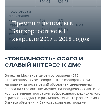
594,05
321,28
28
По договорам
страхования
на
108
376
12
Премии и выплаты в
территории
942
786
0,29
22
Российской
Башкортостане в 1
218,37
830,19
28
Федерации —
квартале 2017 и 2018 годов
всего
Республика
1 472
4 701
2 0
0,31
Башкортостан
208,26
560,95
06
«ТОКСИЧНОСТЬ» ОСАГО И
288
1 278
23
СЛАБЫЙ ИНТЕРЕС К ДМС
АО «СОГАЗ»
0,23
382,96
969,57
54
Вячеслав Масланов, директор филиала «ВТБ
ПАО СК
403
671
1 0
0,60
Страхование» в Уфе, говорит, что в корпоративном
«Росгосстрах»
372,61
960,57
71
направлении рост премий обусловлен увеличением
спроса на страхование имущества юридических лиц и на
ООО СК
корпоративные программы добровольного медицинского
«Сбербанк
28
361
11
0,08
страхования (ДМС). В розничном сегменте рост объемов
страхование
848,12
388,76
85
бизнеса обеспечили банкострахование, продажи
жизни»