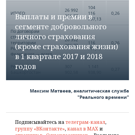
104
26 992
ИТОГО:
116
0,26
Выплаты и премии в
386,77
797,13
сегменте добровольного
По договорам
личного страхования
страхования на
104
26 992
территории
116
0,26
(кроме страхования жизни)
386,77
Российской
797,13
Федерации — всего
в 1 квартале 2017 и 2018
годов
Республика
307
1 141
0,27
Башкортостан
902,58
938,90
203
716
АО «СОГАЗ»
0,28
185,78
393,99
Максим Матвеев, аналитическая служба
"Реального времени"
ООО СК «ВТБ
11
89
0,13
Страхование»
351,56
477,81
АО
20
55
Подписывайтесь на
телеграм-канал
,
0,36
«АльфаСтрахование»
017,72
578,31
группу «ВКонтакте»
,
канал в MAX
и