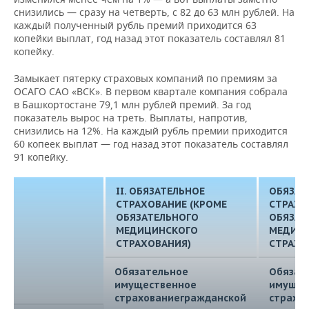
снизились — сразу на четверть, с 82 до 63 млн рублей. На
каждый полученный рубль премий приходится 63
копейки выплат, год назад этот показатель составлял 81
копейку.
Замыкает пятерку страховых компаний по премиям за
ОСАГО САО «ВСК». В первом квартале компания собрала
в Башкортостане 79,1 млн рублей премий. За год
показатель вырос на треть. Выплаты, напротив,
снизились на 12%. На каждый рубль премии приходится
60 копеек выплат — год назад этот показатель составлял
91 копейку.
II. ОБЯЗАТЕЛЬНОЕ
ОБЯЗАТ
СТРАХОВАНИЕ (КРОМЕ
СТРАХО
ОБЯЗАТЕЛЬНОГО
ОБЯЗАТ
МЕДИЦИНСКОГО
МЕДИЦ
СТРАХОВАНИЯ)
СТРАХО
Обязательное
Обязат
имущественное
имущес
страхованиегражданской
страхо