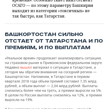
времени». Особенно тянет вниз сегмент
НЕФТЕХИМИЯ
ОСАГО — по этому параметру Башкирия
РОЗНИЧНАЯ ТОРГОВЛЯ
НОВОСТИ ТЕХНОЛОГИЙ
МЕРОПРИЯТИЯ
выходит из категории «токсичных» не
НЕФТЬ
так быстро, как Татарстан.
ТРАНСПОРТ
IT
НОВОСТИ МЕРОПРИЯТИЙ
СПОРТ
ОПК
УСЛУГИ
МЕДИА
ВЫЕЗДНАЯ РЕДАКЦИЯ
НОВОСТИ СПОРТА
ОБЩЕСТВО
БАШКОРТОСТАН СИЛЬНО
ЭНЕРГЕТИКА
ОТСТАЕТ ОТ ТАТАРСТАНА И ПО
ТЕЛЕКОММУНИКАЦИИ
БИЗНЕС-БРАНЧИ
ФУТБОЛ
НОВОСТИ ОБЩЕСТВА
ФОТОГАЛЕРЕЯ
ПРЕМИЯМ, И ПО ВЫПЛАТАМ
ONLINE-КОНФЕРЕНЦИИ
ХОККЕЙ
ВЛАСТЬ
СЮЖЕТЫ
«Реальное время» продолжает анализировать ситуацию
на страховом рынке в Приволжском федеральном округе.
ОТКРЫТАЯ ЛЕКЦИЯ
БАСКЕТБОЛ
ИНФРАСТРУКТУРА
СПРАВОЧНИК
Недавно
вышел
материал о ситуации в Татарстане, а
сегодня мы обратим внимание на соседний регион —
ВОЛЕЙБОЛ
ИСТОРИЯ
СПИСОК ПЕРСОН
ПОЛНАЯ ВЕРСИЯ
Башкортостан. Напомним, в Татарстане в первом
квартале 2018 года объем премий составил 7,35 млрд
рублей, а объем выплат — 2,04 млрд рублей. Выплаты
КИБЕРСПОРТ
КУЛЬТУРА
СПИСОК КОМПАНИЙ
снизились более чем на треть, а премии выросли на 5%.
В целом по России выплаты снизились на 12%, а премии
ФИГУРНОЕ КАТАНИЕ
МЕДИЦИНА
выросли на 19%.