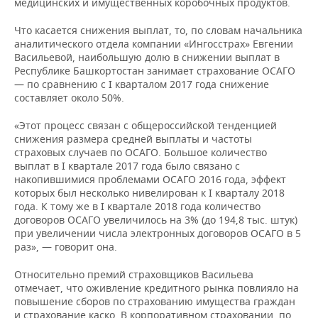
медицинских и имущественных коробочных продуктов.
ООО «СК
116
309
91
0,38
Что касается снижения выплат, то, по словам начальника
„РГС-Жизнь“
756,59
099,08
46
аналитического отдела компании «Ингосстрах» Евгении
Васильевой, наибольшую долю в снижении выплат в
СПАО
68
229
44
Республике Башкортостан занимает страхование ОСАГО
0,30
„Ингосстрах“
040,22
921,75
51
— по сравнению с I кварталом 2017 года снижение
составляет около 50%.
«Этот процесс связан с общероссийской тенденцией
снижения размера средней выплаты и частоты
страховых случаев по ОСАГО. Большое количество
выплат в I квартале 2017 года было связано с
накопившимися проблемами ОСАГО 2016 года, эффект
которых был несколько нивелирован к I кварталу 2018
года. К тому же в I квартале 2018 года количество
договоров ОСАГО увеличилось на 3% (до 194,8 тыс. штук)
при увеличении числа электронных договоров ОСАГО в 5
раз», — говорит она.
Относительно премий страховщиков Васильева
отмечает, что оживление кредитного рынка повлияло на
повышение сборов по страхованию имущества граждан
и страхование каско. В корпоративном страховании, по