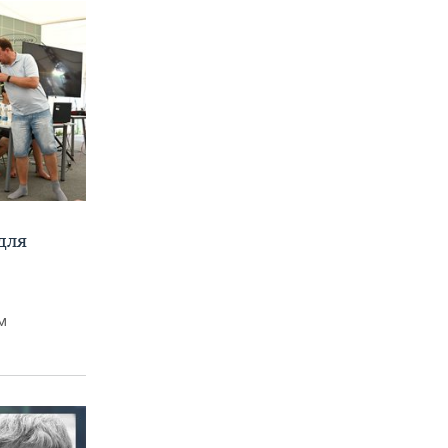
для
м