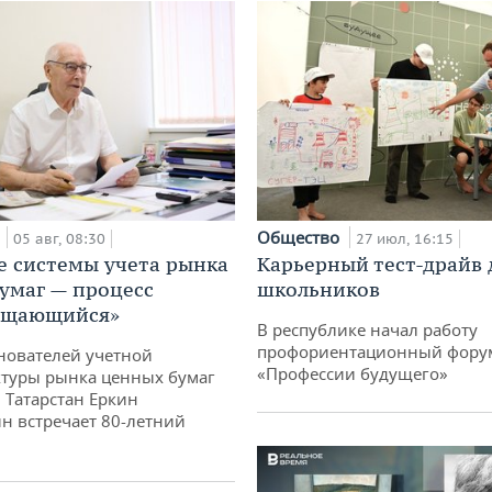
а
Общество
05 авг, 08:30
27 июл, 16:15
е системы учета рынка
Карьерный тест-драйв 
умаг — процесс
школьников
ащающийся»
В республике начал работу
профориентационный фору
нователей учетной
«Профессии будущего»
туры рынка ценных бумаг
 Татарстан Еркин
н встречает 80-летний