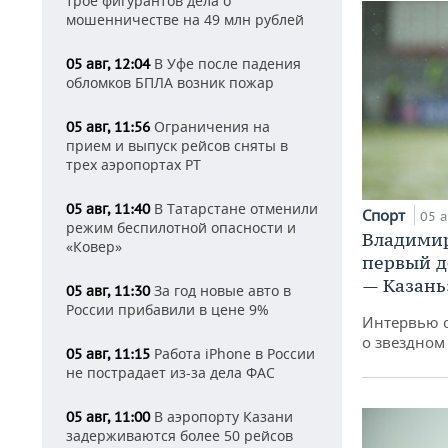
трое фигурантов дела о
мошенничестве на 49 млн рублей
В Уфе после падения
05 авг, 12:04
обломков БПЛА возник пожар
Ограничения на
05 авг, 11:56
прием и выпуск рейсов сняты в
трех аэропортах РТ
В Татарстане отменили
05 авг, 11:40
Спорт
05 а
режим беспилотной опасности и
Владимир
«Ковер»
первый д
— Казань
За год новые авто в
05 авг, 11:30
России прибавили в цене 9%
Интервью 
о звездном
Работа iPhone в России
05 авг, 11:15
не пострадает из-за дела ФАС
В аэропорту Казани
05 авг, 11:00
задерживаются более 50 рейсов