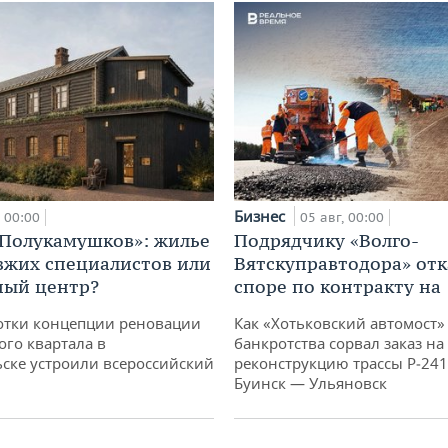
Бизнес
00:00
05 авг, 00:00
«Полукамушков»: жилье
Подрядчику «Волго-
зжих специалистов или
Вятскуправтодора» отк
ный центр?
споре по контракту на 
отки концепции реновации
Как «Хотьковский автомост»
ого квартала в
банкротства сорвал заказ на
ске устроили всероссийский
реконструкцию трассы Р‑241
Буинск — Ульяновск