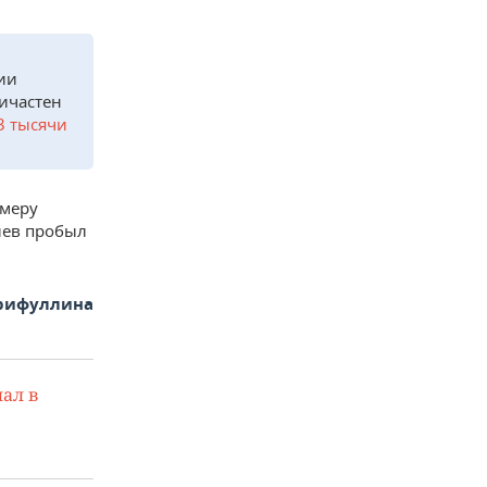
ии
ричастен
3 тысячи
меру
иев пробыл
арифуллина
ал в