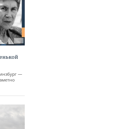
ленькой
Гинзбург —
заметно