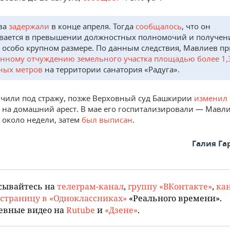
ва
задержали
в конце апреля. Тогда
сообщалось
, что он
вается в превышении должностных полномочий и получен
в особо крупном размере. По данным следствия, Мавлиев п
нному отчуждению земельного участка площадью более 1,
ных метров
на территории санатория «Радуга».
чили под стражу, позже Верховный суд Башкирии
изменил
 на домашний арест. В мае его госпитализировали — Мавл
 около недели, затем
был выписан
.
Галия Г
сывайтесь на
телеграм-канал
,
группу «ВКонтакте»
,
кан
страницу в «Одноклассниках»
«Реального времени».
евные видео на
Rutube
и
«Дзене»
.