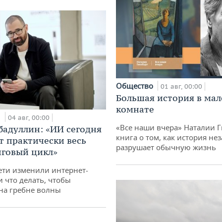
Общество
01 авг, 00:00
Большая история в ма
комнате
и
04 авг, 00:00
«Все наши вчера» Наталии 
бадуллин: «ИИ сегодня
книга о том, как история не
т практически весь
разрушает обычную жизнь
говый цикл»
ети изменили интернет-
и что делать, чтобы
 на гребне волны