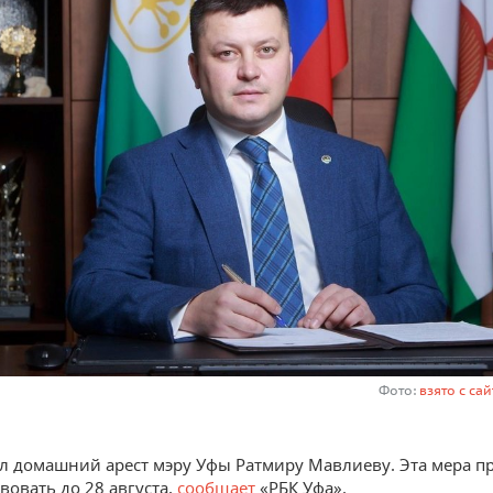
Фото:
взято с са
л домашний арест мэру Уфы Ратмиру Мавлиеву. Эта мера п
вовать до 28 августа,
сообщает
«РБК Уфа».