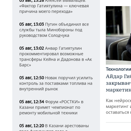
Алексей Бывальцев:
05 авг, 13:26
«Фактор Гатиятулина — ключевая
причина моего перехода»
Путин объединил все
05 авг, 13:03
службы тыла Минобороны под
руководством Солодчука
Анвар Гатиятулин
05 авг, 13:02
прокомментировал возможные
трансферы Кейна и Дадонова в «Ак
Барс»
Технологи
Айдар Ги
Новак поручил усилить
05 авг, 12:50
закрывае
контроль за поставками топлива на
внутренний рынок
маркетин
Как нейрос
Форум «РОСТКИ» в
05 авг, 12:34
маркетинг 
Казани примет чемпионат по
оставаться
ремонту мобильной техники
В Казани арестованы
05 авг, 12:20