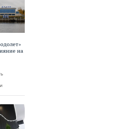
Водолет»
лияние на
ть
ми