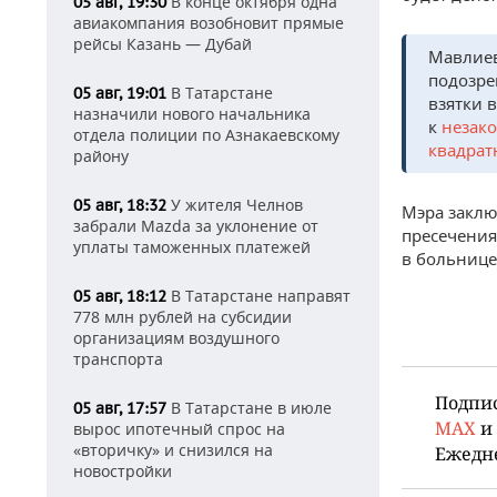
В конце октября одна
05 авг, 19:30
авиакомпания возобновит прямые
рейсы Казань — Дубай
Мавлие
подозре
В Татарстане
05 авг, 19:01
взятки 
назначили нового начальника
к
незако
отдела полиции по Азнакаевскому
квадрат
району
У жителя Челнов
05 авг, 18:32
Мэра заклю
забрали Mazda за уклонение от
пресечения
уплаты таможенных платежей
в больнице
В Татарстане направят
05 авг, 18:12
778 млн рублей на субсидии
организациям воздушного
транспорта
Подпи
В Татарстане в июле
05 авг, 17:57
MAX
и
вырос ипотечный спрос на
«вторичку» и снизился на
Ежедн
новостройки