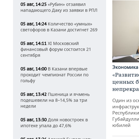
«Рубин» отзаявил
05 авг, 14:25
нападающего Даку из заявки в РПЛ
Количество «умных»
05 авг, 14:24
светофоров в Казани достигнет 269
XI Московский
05 авг, 14:11
финансовый форум состоится 21
сентября
Экономик
В Казани впервые
05 авг, 14:00
«Развити
проходит чемпионат России по
гольфу
ценных б
непрекр
Пшеница и ячмень
05 авг, 13:42
Один из ос
подешевели на 8–14,5% за три
недели
инфраструк
Республики
Губайдулли
Доля новостроек в
05 авг, 13:30
юбилей
ипотеке упала до 47,6%