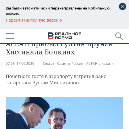
Вы были автоматически перенаправлены на мобильную
версию.
Перейти на полную версию
РЕГИОНЫ
ОБЩЕСТВО
В Казань на саммит Россия —
БАШКОРТОСТАН
НОВОСТИ
АСЕАН прибыл султан Брунея
ТАТАРСТАН
АНАЛИТИКА
Хассанала Болкиах
УДМУРТИЯ
НОВОСТИ АНАЛИТИКИ
ЭКОНОМИКА
07:08, 17.06.2026
Сюжет:
Саммит Россия - АСЕАН в Казани
ДЕКЛАРАЦИИ О ДОХОДАХ
НОВОСТИ ЭКОНОМИКИ
ПРОМЫШЛЕННОСТЬ
Почетного гостя в аэропорту встретил раис
Татарстана Рустам Минниханов
КОРОЛИ ГОСЗАКАЗА ПФО
ФИНАНСЫ
НОВОСТИ
НЕДВИЖИМОСТЬ
ПРОМЫШЛЕННОСТИ
ВУЗЫ ТАТАРСТАНА
БАНКИ
НОВОСТИ НЕДВИЖИМОСТИ
АВТО
АГРОПРОМ
КОМУ ПРИНАДЛЕЖАТ
БЮДЖЕТ
НОВОСТИ АВТО
БИЗНЕС
ТОРГОВЫЕ ЦЕНТРЫ
МАШИНОСТРОЕНИЕ
ТАТАРСТАНА
ИНВЕСТИЦИИ
НОВОСТИ БИЗНЕСА
ТЕХНОЛОГИИ