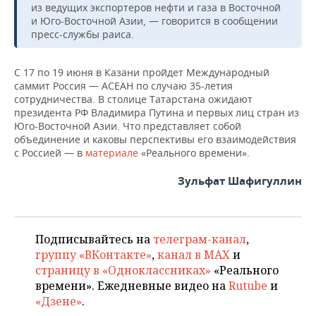
ВОДНЫЕ ВИДЫ СПОРТА
ОБРАЗОВАНИЕ
из ведущих экспортеров нефти и газа в Восточной
и Юго-Восточной Азии, — говорится в сообщении
ХОККЕЙ С МЯЧОМ
ПРОИСШЕСТВИЯ
пресс-службы раиса.
С 17 по 19 июня в Казани пройдет Международный
саммит Россия — АСЕАН по случаю 35-летия
сотрудничества. В столице Татарстана ожидают
президента РФ Владимира Путина и первых лиц стран из
Юго-Восточной Азии. Что представляет собой
объединение и каковы перспективы его взаимодействия
с Россией — в
материале
«Реального времени».
Зульфат Шафигуллин
Подписывайтесь на
телеграм-канал
,
группу «ВКонтакте»
,
канал в MAX
и
страницу в «Одноклассниках»
«Реального
времени». Ежедневные видео на
Rutube
и
«Дзене»
.