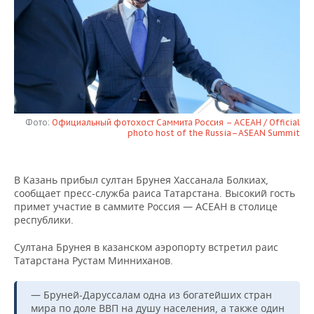
НЕФТЕХИМИЯ
РОЗНИЧНАЯ ТОРГОВЛЯ
НОВОСТИ ТЕХНОЛОГИЙ
МЕРОПРИЯТИЯ
НЕФТЬ
ТРАНСПОРТ
IT
НОВОСТИ МЕРОПРИЯТИЙ
СПОРТ
ОПК
УСЛУГИ
МЕДИА
ВЫЕЗДНАЯ РЕДАКЦИЯ
НОВОСТИ СПОРТА
ОБЩЕСТВО
ЭНЕРГЕТИКА
ТЕЛЕКОММУНИКАЦИИ
БИЗНЕС-БРАНЧИ
ФУТБОЛ
НОВОСТИ ОБЩЕСТВА
ФОТОГАЛЕРЕЯ
Фото:
Официальный фотохост Саммита Россия – АСЕАН / Official
photo host of the Russia–ASEAN Summit
ONLINE-КОНФЕРЕНЦИИ
ХОККЕЙ
ВЛАСТЬ
СЮЖЕТЫ
В Казань прибыл султан Брунея Хассанала Болкиах,
ОТКРЫТАЯ ЛЕКЦИЯ
БАСКЕТБОЛ
ИНФРАСТРУКТУРА
СПРАВОЧНИК
сообщает пресс-служба раиса Татарстана. Высокий гость
примет участие в саммите Россия — АСЕАН в столице
ВОЛЕЙБОЛ
ИСТОРИЯ
СПИСОК ПЕРСОН
ПОЛНАЯ ВЕРСИЯ
республики.
Султана Брунея в казанском аэропорту встретил раис
КИБЕРСПОРТ
КУЛЬТУРА
СПИСОК КОМПАНИЙ
Татарстана Рустам Минниханов.
ФИГУРНОЕ КАТАНИЕ
МЕДИЦИНА
— Бруней-Даруссалам одна из богатейших стран
мира по доле ВВП на душу населения, а также один