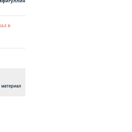
афигуллин
ал в
 материал