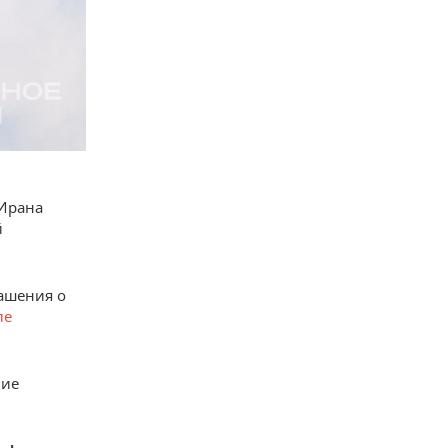
 Ирана
й
ашения о
ле
ние