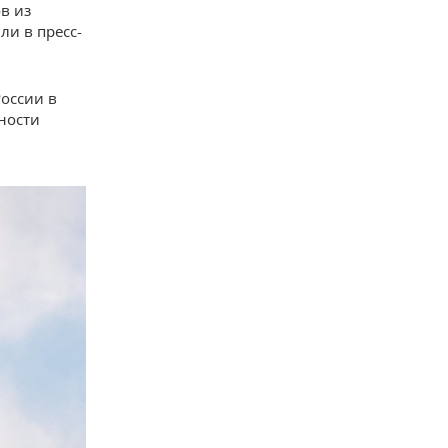
в из
и в пресс-
России в
ности