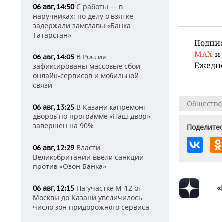
С работы — в
06 авг, 14:50
наручниках: по делу о взятке
задержали замглавы «Банка
Татарстан»
Подпи
MAX
и
В России
06 авг, 14:05
Ежедн
зафиксированы массовые сбои
онлайн-сервисов и мобильной
связи
Общество
В Казани капремонт
06 авг, 13:25
дворов по программе «Наш двор»
завершен на 90%
Поделитес
Власти
06 авг, 12:29
Великобритании ввели санкции
против «Озон Банка»
«
На участке М-12 от
06 авг, 12:15
Москвы до Казани увеличилось
число зон придорожного сервиса