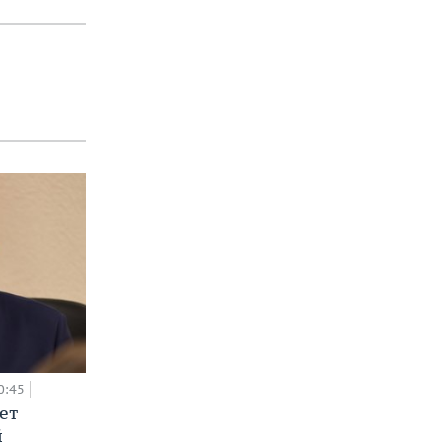
0:45
ет
й