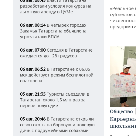
Власти Татарстана
06 авг, 08:45
разработали условия конкурса на
«Реальное 
льготную аренду в ЦУМе
субъектов 
численност
В четырех городах
06 авг, 08:14
предприят
Закамья Татарстана объявлена
угроза атаки БПЛА
Сегодня в Татарстане
06 авг, 07:00
ожидается до +28 градусов
В Татарстане с 06.05
06 авг, 06:52
мск действует режим беспилотной
опасности
Туристы съездили в
05 авг, 21:35
Татарстан около 1,5 млн раз за
первое полугодие
Общество
Карьерны
В Татарстане открыли
05 авг, 20:46
сезон охоты на боровую и полевую
школьни
дичь с подружейными собаками