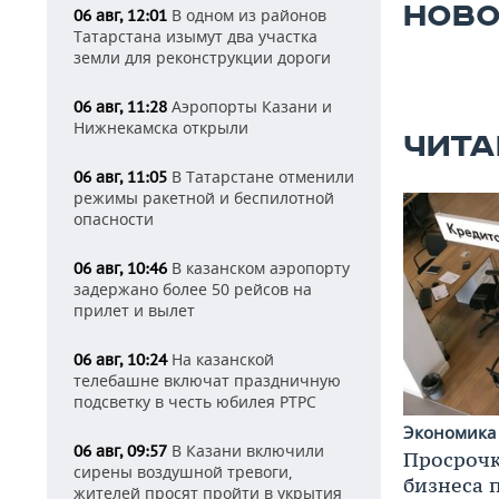
НОВО
В одном из районов
06 авг, 12:01
Татарстана изымут два участка
земли для реконструкции дороги
Аэропорты Казани и
06 авг, 11:28
Нижнекамска открыли
ЧИТА
В Татарстане отменили
06 авг, 11:05
режимы ракетной и беспилотной
опасности
В казанском аэропорту
06 авг, 10:46
задержано более 50 рейсов на
прилет и вылет
На казанской
06 авг, 10:24
телебашне включат праздничную
подсветку в честь юбилея РТРС
Экономик
В Казани включили
06 авг, 09:57
Просрочк
сирены воздушной тревоги,
бизнеса 
жителей просят пройти в укрытия