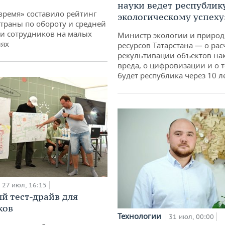
науки ведет республик
время» составило рейтинг
экологическому успеху
страны по обороту и средней
и сотрудников на малых
Министр экологии и приро
иях
ресурсов Татарстана — о рас
рекультивации объектов на
вреда, о цифровизации и о т
будет республика через 10 л
27 июл, 16:15
й тест-драйв для
ков
Технологии
31 июл, 00:00