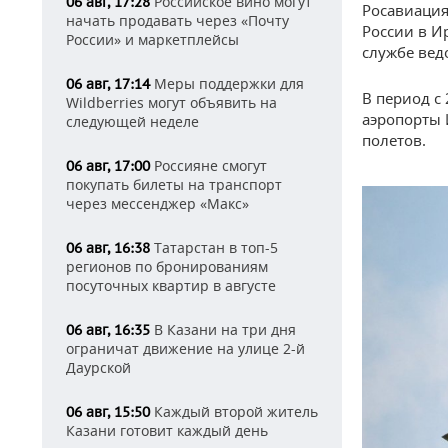
Российское вино могут
06 авг, 17:28
Росавиация
начать продавать через «Почту
России в И
России» и маркетплейсы
службе вед
Меры поддержки для
06 авг, 17:14
В период с
Wildberries могут объявить на
аэропорты 
следующей неделе
полетов.
Россияне смогут
06 авг, 17:00
покупать билеты на транспорт
через мессенджер «Макс»
Татарстан в топ-5
06 авг, 16:38
регионов по бронированиям
посуточных квартир в августе
В Казани на три дня
06 авг, 16:35
ограничат движение на улице 2-й
Даурской
Каждый второй житель
06 авг, 15:50
Казани готовит каждый день