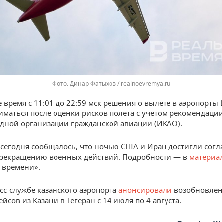
Динар Фатыхов / realnoevremya.ru
е время с 11:01 до 22:59 мск решения о вылете в аэропорты
иматься после оценки рисков полета с учетом рекомендаци
ной организации гражданской авиации (ИКАО).
сегодня сообщалось, что ночью США и Иран достигли согл
прекращению военных действий. Подробности — в
материа
 времени».
есс-службе казанского аэропорта
анонсировали
возобновле
йсов из Казани в Тегеран с 14 июля по 4 августа.