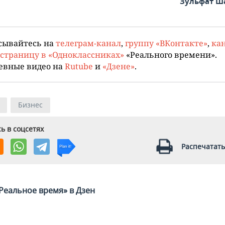
Зульфат Ш
сывайтесь на
телеграм-канал
,
группу «ВКонтакте»
,
кан
страницу в «Одноклассниках»
«Реального времени».
евные видео на
Rutube
и
«Дзене»
.
Бизнес
ь в соцсетях
Распечатать
Реальное время» в Дзен