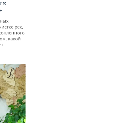
у к
»
дных
чистке рек,
копленного
ом, какой
ет