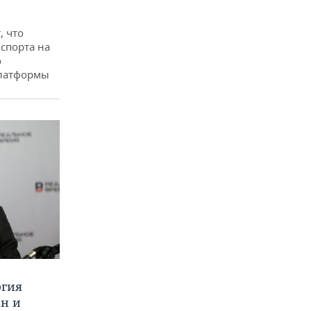
, что
спорта на
о
платформы
ргия
ан и