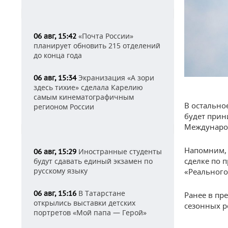
«Почта России»
06 авг, 15:42
планирует обновить 215 отделений
до конца года
Экранизация «А зори
06 авг, 15:34
здесь тихие» сделала Карелию
самым кинематографичным
В остально
регионом России
будет прин
Международ
Напомним, 
Иностранные студенты
06 авг, 15:29
сделке по 
будут сдавать единый экзамен по
русскому языку
«Реального
В Татарстане
06 авг, 15:16
Ранее в пр
открылись выставки детских
сезонных ре
портретов «Мой папа — Герой»