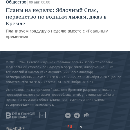
Общество
09 авг, 00:00
Планы на неделю: Яблочный Спас,
первенство по водным лыжам, джаз в
Кремле
Планируем грядущую неделю вместе с «Реальным
временем»
© 2015 - 2026 Сетевое издание «Реальное время» Зарегистрировано
Федеральной службой по надзору в сфере связи, информационных
технологий и массовых коммуникаций (Роскомнадзор) –
регистрационный номер ЭЛ № ФС 77 - 79627 от 18 декабря 2020 г. (ранее
свидетельство Эл № ФС 77-59331 от 18 сентября 2014 г.)
Использование материалов Реального Времени разрешено только с
предварительного согласия правообладателей, упоминание сайта и
прямая гиперссылка обязательны при частичном или полном
воспроизведении материалов.
18+
RU
EN
РЕДАКЦИЯ