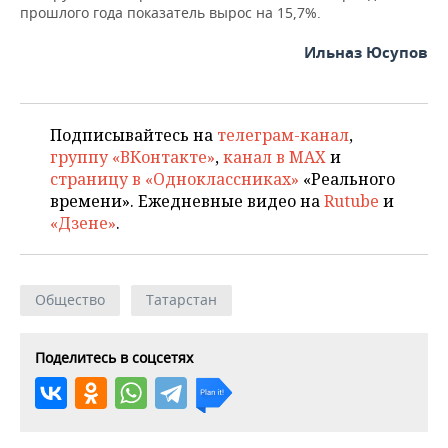
ВОДНЫЕ ВИДЫ СПОРТА
ОБРАЗОВАНИЕ
прошлого года показатель вырос на 15,7%.
ХОККЕЙ С МЯЧОМ
ПРОИСШЕСТВИЯ
Ильназ Юсупов
Подписывайтесь на
телеграм-канал
,
группу «ВКонтакте»
,
канал в MAX
и
страницу в «Одноклассниках»
«Реального
времени». Ежедневные видео на
Rutube
и
«Дзене»
.
Общество
Татарстан
Поделитесь в соцсетях