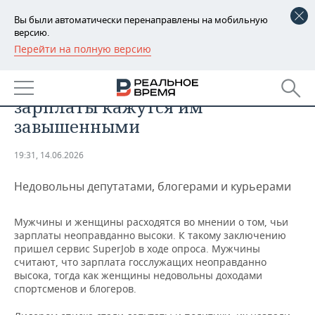
Вы были автоматически перенаправлены на мобильную
версию.
Перейти на полную версию
РЕГИОНЫ
ОБЩЕСТВО
Россияне рассказали, чьи
БАШКОРТОСТАН
НОВОСТИ
зарплаты кажутся им
ТАТАРСТАН
АНАЛИТИКА
завышенными
УДМУРТИЯ
НОВОСТИ АНАЛИТИКИ
ЭКОНОМИКА
19:31, 14.06.2026
ДЕКЛАРАЦИИ О ДОХОДАХ
НОВОСТИ ЭКОНОМИКИ
ПРОМЫШЛЕННОСТЬ
Недовольны депутатами, блогерами и курьерами
КОРОЛИ ГОСЗАКАЗА ПФО
ФИНАНСЫ
НОВОСТИ
НЕДВИЖИМОСТЬ
Мужчины и женщины расходятся во мнении о том, чьи
ПРОМЫШЛЕННОСТИ
зарплаты неоправданно высоки. К такому заключению
ВУЗЫ ТАТАРСТАНА
БАНКИ
НОВОСТИ НЕДВИЖИМОСТИ
АВТО
пришел сервис SuperJob в ходе опроса. Мужчины
АГРОПРОМ
считают, что зарплата госслужащих неоправданно
высока, тогда как женщины недовольны доходами
КОМУ ПРИНАДЛЕЖАТ
БЮДЖЕТ
НОВОСТИ АВТО
БИЗНЕС
ТОРГОВЫЕ ЦЕНТРЫ
МАШИНОСТРОЕНИЕ
спортсменов и блогеров.
ТАТАРСТАНА
ИНВЕСТИЦИИ
НОВОСТИ БИЗНЕСА
ТЕХНОЛОГИИ