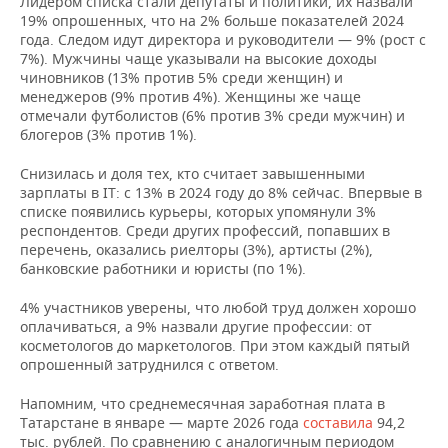
Лидером списка стали депутаты и политики, их назвали
НЕФТЕХИМИЯ
19% опрошенных, что на 2% больше показателей 2024
РОЗНИЧНАЯ ТОРГОВЛЯ
НОВОСТИ ТЕХНОЛОГИЙ
МЕРОПРИЯТИЯ
года. Следом идут директора и руководители — 9% (рост с
НЕФТЬ
7%). Мужчины чаще указывали на высокие доходы
чиновников (13% против 5% среди женщин) и
ТРАНСПОРТ
IT
НОВОСТИ МЕРОПРИЯТИЙ
СПОРТ
менеджеров (9% против 4%). Женщины же чаще
ОПК
отмечали футболистов (6% против 3% среди мужчин) и
УСЛУГИ
МЕДИА
ВЫЕЗДНАЯ РЕДАКЦИЯ
НОВОСТИ СПОРТА
ОБЩЕСТВО
блогеров (3% против 1%).
ЭНЕРГЕТИКА
Снизилась и доля тех, кто считает завышенными
ТЕЛЕКОММУНИКАЦИИ
БИЗНЕС-БРАНЧИ
ФУТБОЛ
НОВОСТИ ОБЩЕСТВА
ФОТОГАЛЕРЕЯ
зарплаты в IT: с 13% в 2024 году до 8% сейчас. Впервые в
списке появились курьеры, которых упомянули 3%
ONLINE-КОНФЕРЕНЦИИ
ХОККЕЙ
ВЛАСТЬ
СЮЖЕТЫ
респондентов. Среди других профессий, попавших в
перечень, оказались риелторы (3%), артисты (2%),
ОТКРЫТАЯ ЛЕКЦИЯ
БАСКЕТБОЛ
ИНФРАСТРУКТУРА
СПРАВОЧНИК
банковские работники и юристы (по 1%).
4% участников уверены, что любой труд должен хорошо
ВОЛЕЙБОЛ
ИСТОРИЯ
СПИСОК ПЕРСОН
ПОЛНАЯ ВЕРСИЯ
оплачиваться, а 9% назвали другие профессии: от
косметологов до маркетологов. При этом каждый пятый
КИБЕРСПОРТ
КУЛЬТУРА
СПИСОК КОМПАНИЙ
опрошенный затруднился с ответом.
Напомним, что среднемесячная заработная плата в
ФИГУРНОЕ КАТАНИЕ
МЕДИЦИНА
Татарстане в январе — марте 2026 года
составила
94,2
тыс. рублей. По сравнению с аналогичным периодом