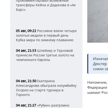
прокомментировал возможные
трансферы Кейна и Дадонова в «Ак
Барс»
Россияне взяли четыре
05 авг, 09:22
золотых медали в первый день
Кубка мира по зимнему плаванию
Шлейхер и Терновой
04 авг, 21:53
принесли России третье золото на
Изначал
чемпионате Европы
Декстер
сняли с
Екатерина
04 авг, 21:30
Напомним, 
Александрова обыграла колумбийку
Федерации 
Осорио на старте турнира в
шахмат Рос
Торонто
«Рубин» разгромно
04 авг, 21:27