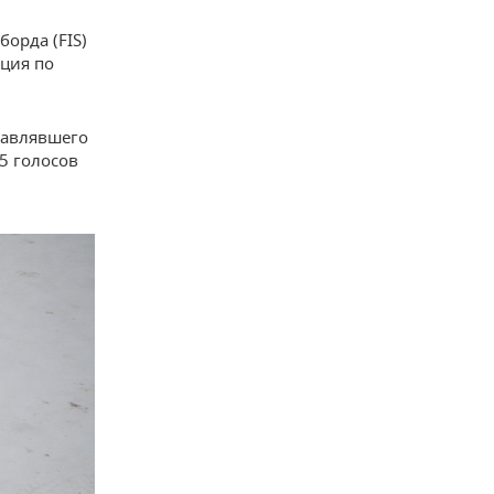
орда (FIS)
ция по
лавлявшего
5 голосов