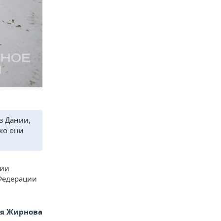
з Дании,
ко они
нии
Федерации
ья Жирнова