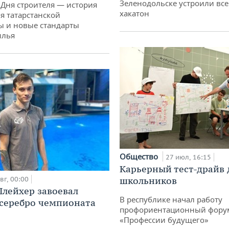
Зеленодольске устроили вс
 Дня строителя — история
хакатон
я татарстанской
ы и новые стандарты
илья
Общество
27 июл, 16:15
Карьерный тест-драйв 
вг, 00:00
школьников
лейхер завоевал
В республике начал работу
 серебро чемпионата
профориентационный фору
«Профессии будущего»