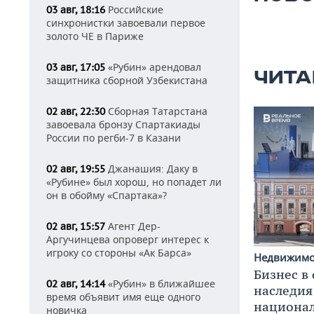
Российские
03 авг, 18:16
синхронистки завоевали первое
золото ЧЕ в Париже
«Рубин» арендовал
03 авг, 17:05
ЧИТА
защитника сборной Узбекистана
Сборная Татарстана
02 авг, 22:30
завоевала бронзу Спартакиады
России по регби-7 в Казани
Джанашия: Даку в
02 авг, 19:55
«Рубине» был хорош, но попадет ли
он в обойму «Спартака»?
Агент Дер-
02 авг, 15:57
Аргучинцева опроверг интерес к
игроку со стороны «Ак Барса»
Недвижим
Бизнес в
«Рубин» в ближайшее
02 авг, 14:14
наследия
время объявит имя еще одного
национа
новичка