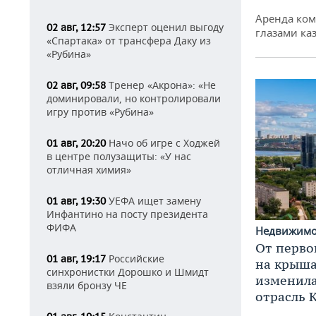
Аренда ко
Эксперт оценил выгоду
02 авг, 12:57
глазами ка
«Спартака» от трансфера Даку из
«Рубина»
Тренер «Акрона»: «Не
02 авг, 09:58
доминировали, но контролировали
игру против «Рубина»
Начо об игре с Ходжей
01 авг, 20:20
в центре полузащиты: «У нас
отличная химия»
УЕФА ищет замену
01 авг, 19:30
Инфантино на посту президента
ФИФА
Недвижим
От перво
Российские
01 авг, 19:17
на крышах
синхронистки Дорошко и Шмидт
изменила
взяли бронзу ЧЕ
отрасль 