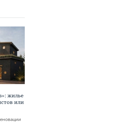
в»: жилье
истов или
реновации