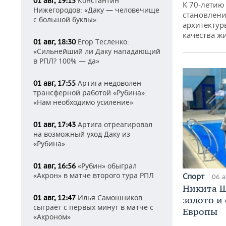
Константин
01 авг, 19:15
К 70-летию
Нижегородов: «Даку — человечище
становлени
с большой буквы»
архитектур
качества ж
Егор Тесленко:
01 авг, 18:30
«Сильнейший ли Даку нападающий
в РПЛ? 100% — да»
Артига недоволен
01 авг, 17:55
трансферной работой «Рубина»:
«Нам необходимо усиление»
Артига отреагировал
01 авг, 17:43
на возможный уход Даку из
«Рубина»
«Рубин» обыграл
01 авг, 16:56
«Акрон» в матче второго тура РПЛ
Спорт
06 а
Никита Ш
Илья Самошников
01 авг, 12:47
золото и
сыграет с первых минут в матче с
Европы
«Акроном»