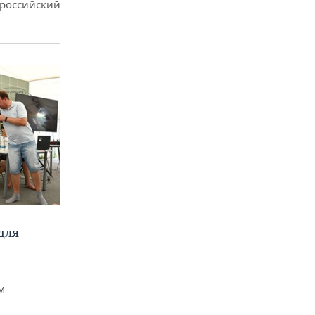
ероссийский
для
м