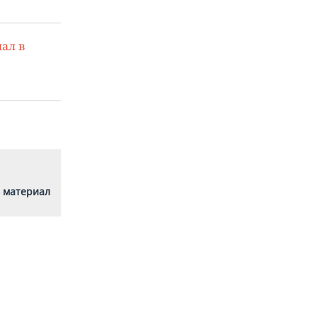
ал в
 материал