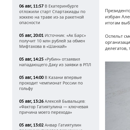
В Екатеринбурге
06 авг, 11:57
Президенто
отложили старт Спартакиады по
избран Але
хоккею на траве из-за ракетной
итогам выб
опасности
Источник: «Ак Барс»
05 авг, 20:01
Оспельт см
получит 10 млн рублей за обмен
организаци
Мифтахова в «Шанхай»
делегатов, 
«Рубин» отзаявил
05 авг, 14:25
нападающего Даку из заявки в РПЛ
В Казани впервые
05 авг, 14:00
проходит чемпионат России по
гольфу
Алексей Бывальцев:
05 авг, 13:26
«Фактор Гатиятулина — ключевая
причина моего перехода»
Анвар Гатиятулин
05 авг, 13:02