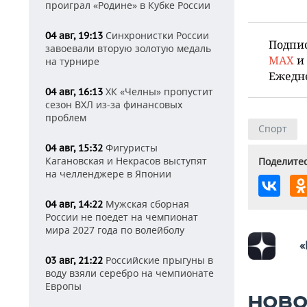
проиграл «Родине» в Кубке России
Синхронистки России
04 авг, 19:13
Подпи
завоевали вторую золотую медаль
MAX
и
на турнире
Ежедн
ХК «Челны» пропустит
04 авг, 16:13
сезон ВХЛ из-за финансовых
проблем
Спорт
Фигуристы
04 авг, 15:32
Кагановская и Некрасов выступят
Поделитес
на челленджере в Японии
Мужская сборная
04 авг, 14:22
России не поедет на чемпионат
мира 2027 года по волейболу
«
Российские прыгуны в
03 авг, 21:22
воду взяли серебро на чемпионате
Европы
НОВО