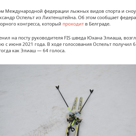
м Международной федерации лыжных видов спорта и сноуб
ксандр Оспельт из Лихтенштейна. Об этом сообщает федера
орного конгресса, который
проходит
в Белграде.
енил на посту руководителя FIS шведа Юхана Элиаша, возг
ю с июня 2021 года. В ходе голосования Оспельт получил 6
тогда как Элиаш — 64 голоса.