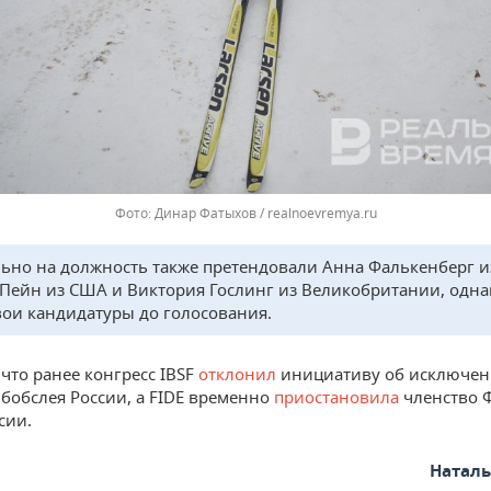
Динар Фатыхов / realnoevremya.ru
ьно на должность также претендовали Анна Фалькенберг и
 Пейн из США и Виктория Гослинг из Великобритании, одна
вои кандидатуры до голосования.
что ранее конгресс IBSF
отклонил
инициативу об исключе
бобслея России, а FIDE временно
приостановила
членство 
сии.
Натал