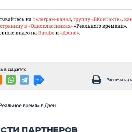
сывайтесь на
телеграм-канал
,
группу «ВКонтакте»
,
кан
страницу в «Одноклассниках»
«Реального времени».
евные видео на
Rutube
и
«Дзене»
.
ь в соцсетях
Распечатать
Реальное время» в Дзен
СТИ ПАРТНЕРОВ