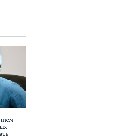
ением
ных
ать