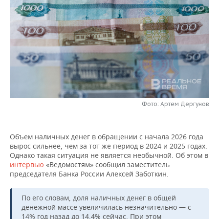
НЕФТЕХИМИЯ
РОЗНИЧНАЯ ТОРГОВЛЯ
НОВОСТИ ТЕХНОЛОГИЙ
МЕРОПРИЯТИЯ
НЕФТЬ
ТРАНСПОРТ
IT
НОВОСТИ МЕРОПРИЯТИЙ
СПОРТ
ОПК
УСЛУГИ
МЕДИА
ВЫЕЗДНАЯ РЕДАКЦИЯ
НОВОСТИ СПОРТА
ОБЩЕСТВО
ЭНЕРГЕТИКА
ТЕЛЕКОММУНИКАЦИИ
БИЗНЕС-БРАНЧИ
ФУТБОЛ
НОВОСТИ ОБЩЕСТВА
ФОТОГАЛЕРЕЯ
Фото: Артем Дергунов
ONLINE-КОНФЕРЕНЦИИ
ХОККЕЙ
ВЛАСТЬ
СЮЖЕТЫ
ОТКРЫТАЯ ЛЕКЦИЯ
БАСКЕТБОЛ
ИНФРАСТРУКТУРА
СПРАВОЧНИК
Объем наличных денег в обращении с начала 2026 года
вырос сильнее, чем за тот же период в 2024 и 2025 годах.
ВОЛЕЙБОЛ
ИСТОРИЯ
СПИСОК ПЕРСОН
ПОЛНАЯ ВЕРСИЯ
Однако такая ситуация не является необычной. Об этом в
интервью
«Ведомостям» сообщил заместитель
председателя Банка России Алексей Заботкин.
КИБЕРСПОРТ
КУЛЬТУРА
СПИСОК КОМПАНИЙ
ФИГУРНОЕ КАТАНИЕ
МЕДИЦИНА
По его словам, доля наличных денег в общей
денежной массе увеличилась незначительно — с
14% год назад до 14,4% сейчас. При этом