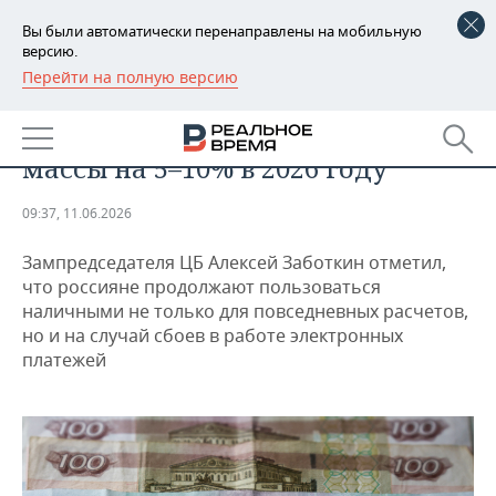
Вы были автоматически перенаправлены на мобильную
версию.
Перейти на полную версию
РЕГИОНЫ
ЭКОНОМИКА
ЦБ ожидает рост денежной
БАШКОРТОСТАН
НОВОСТИ
массы на 5–10% в 2026 году
ТАТАРСТАН
АНАЛИТИКА
09:37, 11.06.2026
УДМУРТИЯ
НОВОСТИ АНАЛИТИКИ
ЭКОНОМИКА
Зампредседателя ЦБ Алексей Заботкин отметил,
ДЕКЛАРАЦИИ О ДОХОДАХ
НОВОСТИ ЭКОНОМИКИ
ПРОМЫШЛЕННОСТЬ
что россияне продолжают пользоваться
наличными не только для повседневных расчетов,
КОРОЛИ ГОСЗАКАЗА ПФО
ФИНАНСЫ
НОВОСТИ
НЕДВИЖИМОСТЬ
но и на случай сбоев в работе электронных
ПРОМЫШЛЕННОСТИ
платежей
ВУЗЫ ТАТАРСТАНА
БАНКИ
НОВОСТИ НЕДВИЖИМОСТИ
АВТО
АГРОПРОМ
КОМУ ПРИНАДЛЕЖАТ
БЮДЖЕТ
НОВОСТИ АВТО
БИЗНЕС
ТОРГОВЫЕ ЦЕНТРЫ
МАШИНОСТРОЕНИЕ
ТАТАРСТАНА
ИНВЕСТИЦИИ
НОВОСТИ БИЗНЕСА
ТЕХНОЛОГИИ