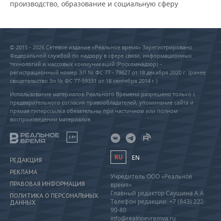
производство, образование и социальную сферу
© 2015 - 2026 Сетевое издание «Реальное время» Зарегистрировано
Федеральной службой по надзору в сфере связи, информационных
технологий и массовых коммуникаций (Роскомнадзор) –
регистрационный номер ЭЛ № ФС 77 - 79627 от 18 декабря 2020 г. (ранее
свидетельство Эл № ФС 77-59331 от 18 сентября 2014 г.)
Использование материалов Реального Времени разрешено только с
предварительного согласия правообладателей, упоминание сайта и
прямая гиперссылка обязательны при частичном или полном
воспроизведении материалов.
18+
RU
EN
РЕДАКЦИЯ
РЕКЛАМА
Учредитель ООО «Реальное
ПРАВОВАЯ ИНФОРМАЦИЯ
время»
Главный редактор Саушина А.А.
ПОЛИТИКА О ПЕРСОНАЛЬНЫХ
Телефон редакции: +7 (843) 222-
ДАННЫХ
90-80
info@realnoevremya.ru