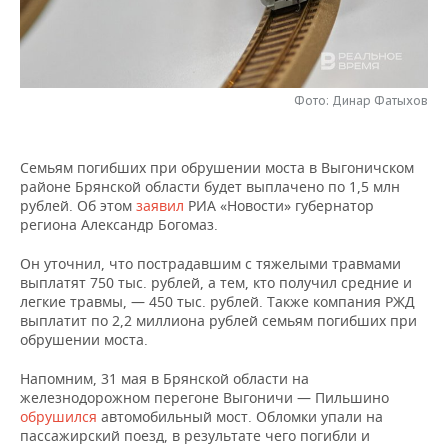
НЕФТЕХИМИЯ
РОЗНИЧНАЯ ТОРГОВЛЯ
НОВОСТИ ТЕХНОЛОГИЙ
МЕРОПРИЯТИЯ
НЕФТЬ
ТРАНСПОРТ
IT
НОВОСТИ МЕРОПРИЯТИЙ
СПОРТ
ОПК
Фото: Динар Фатыхов
УСЛУГИ
МЕДИА
ВЫЕЗДНАЯ РЕДАКЦИЯ
НОВОСТИ СПОРТА
ОБЩЕСТВО
ЭНЕРГЕТИКА
Семьям погибших при обрушении моста в Выгоничском
ТЕЛЕКОММУНИКАЦИИ
БИЗНЕС-БРАНЧИ
ФУТБОЛ
НОВОСТИ ОБЩЕСТВА
ФОТОГАЛЕРЕЯ
районе Брянской области будет выплачено по 1,5 млн
рублей. Об этом
заявил
РИА «Новости» губернатор
ONLINE-КОНФЕРЕНЦИИ
ХОККЕЙ
ВЛАСТЬ
СЮЖЕТЫ
региона Александр Богомаз.
Он уточнил, что пострадавшим с тяжелыми травмами
ОТКРЫТАЯ ЛЕКЦИЯ
БАСКЕТБОЛ
ИНФРАСТРУКТУРА
СПРАВОЧНИК
выплатят 750 тыс. рублей, а тем, кто получил средние и
легкие травмы, — 450 тыс. рублей. Также компания РЖД
ВОЛЕЙБОЛ
ИСТОРИЯ
СПИСОК ПЕРСОН
ПОЛНАЯ ВЕРСИЯ
выплатит по 2,2 миллиона рублей семьям погибших при
обрушении моста.
КИБЕРСПОРТ
КУЛЬТУРА
СПИСОК КОМПАНИЙ
Напомним, 31 мая в Брянской области на
железнодорожном перегоне Выгоничи — Пильшино
ФИГУРНОЕ КАТАНИЕ
МЕДИЦИНА
обрушился
автомобильный мост. Обломки упали на
пассажирский поезд, в результате чего погибли и