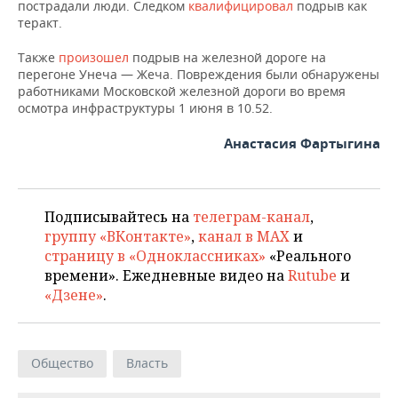
ВОДНЫЕ ВИДЫ СПОРТА
ОБРАЗОВАНИЕ
пострадали люди. Следком
квалифицировал
подрыв как
теракт.
ХОККЕЙ С МЯЧОМ
ПРОИСШЕСТВИЯ
Также
произошел
подрыв на железной дороге на
перегоне Унеча — Жеча. Повреждения были обнаружены
работниками Московской железной дороги во время
осмотра инфраструктуры 1 июня в 10.52.
Анастасия Фартыгина
Подписывайтесь на
телеграм-канал
,
группу «ВКонтакте»
,
канал в MAX
и
страницу в «Одноклассниках»
«Реального
времени». Ежедневные видео на
Rutube
и
«Дзене»
.
Общество
Власть