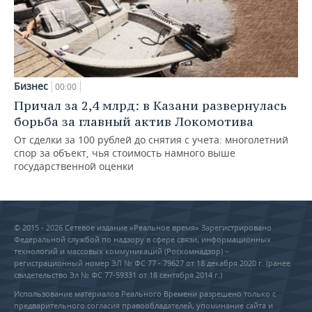
Бизнес
00:00
Причал за 2,4 млрд: в Казани развернулась
борьба за главный актив Локомотива
От сделки за 100 рублей до снятия с учета: многолетний
спор за объект, чья стоимость намного выше
государственной оценки
© 2015 - 2026 Сетевое издание «Реальное время» Зарегистрировано
Федеральной службой по надзору в сфере связи, информационных
технологий и массовых коммуникаций (Роскомнадзор) –
регистрационный номер ЭЛ № ФС 77 - 79627 от 18 декабря 2020 г. (ранее
свидетельство Эл № ФС 77-59331 от 18 сентября 2014 г.)
Использование материалов Реального Времени разрешено только с
предварительного согласия правообладателей, упоминание сайта и