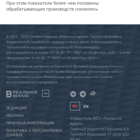
При этом показатели более чем половины
обрабатывающих производств снизились
© 2015 - 2026 Сетевое издание «Реальное время» Зарегистрировано
Федеральной службой по надзору в сфере связи, информационных
технологий и массовых коммуникаций (Роскомнадзор) –
регистрационный номер ЭЛ № ФС 77 - 79627 от 18 декабря 2020 г. (ранее
свидетельство Эл № ФС 77-59331 от 18 сентября 2014 г.)
Использование материалов Реального Времени разрешено только с
предварительного согласия правообладателей, упоминание сайта и
прямая гиперссылка обязательны при частичном или полном
воспроизведении материалов.
18+
RU
EN
РЕДАКЦИЯ
РЕКЛАМА
Учредитель ООО «Реальное
ПРАВОВАЯ ИНФОРМАЦИЯ
время»
Главный редактор Саушина А.А.
ПОЛИТИКА О ПЕРСОНАЛЬНЫХ
Телефон редакции: +7 (843) 222-
ДАННЫХ
90-80