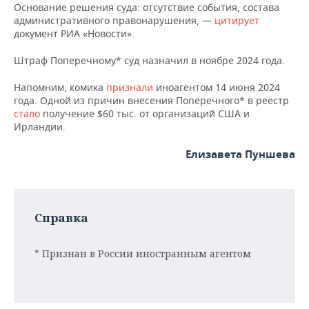
НЕФТЕХИМИЯ
Основание решения суда: отсутствие события, состава
административного правонарушения, —
цитирует
РОЗНИЧНАЯ ТОРГОВЛЯ
НОВОСТИ ТЕХНОЛОГИЙ
МЕРОПРИЯТИЯ
документ РИА «Новости».
НЕФТЬ
ТРАНСПОРТ
IT
НОВОСТИ МЕРОПРИЯТИЙ
СПОРТ
Штраф Поперечному* суд назначил в ноябре 2024 года.
ОПК
Напомним, комика
признали
иноагентом 14 июня 2024
УСЛУГИ
МЕДИА
ВЫЕЗДНАЯ РЕДАКЦИЯ
НОВОСТИ СПОРТА
ОБЩЕСТВО
ЭНЕРГЕТИКА
года. Одной из причин внесения Поперечного* в реестр
стало
получение $60 тыс. от организаций США и
ТЕЛЕКОММУНИКАЦИИ
БИЗНЕС-БРАНЧИ
ФУТБОЛ
НОВОСТИ ОБЩЕСТВА
ФОТОГАЛЕРЕЯ
Ирландии.
ONLINE-КОНФЕРЕНЦИИ
ХОККЕЙ
ВЛАСТЬ
СЮЖЕТЫ
Елизавета Пуншева
ОТКРЫТАЯ ЛЕКЦИЯ
БАСКЕТБОЛ
ИНФРАСТРУКТУРА
СПРАВОЧНИК
ВОЛЕЙБОЛ
ИСТОРИЯ
СПИСОК ПЕРСОН
ПОЛНАЯ ВЕРСИЯ
Справка
КИБЕРСПОРТ
КУЛЬТУРА
СПИСОК КОМПАНИЙ
* Признан в России иностранным агентом
ФИГУРНОЕ КАТАНИЕ
МЕДИЦИНА