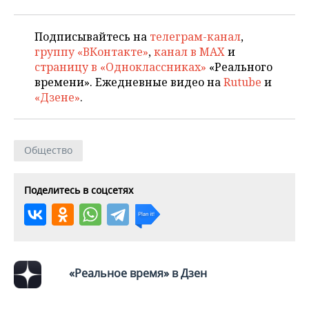
ВОДНЫЕ ВИДЫ СПОРТА
ОБРАЗОВАНИЕ
ХОККЕЙ С МЯЧОМ
ПРОИСШЕСТВИЯ
Подписывайтесь на
телеграм-канал
,
группу «ВКонтакте»
,
канал в MAX
и
страницу в «Одноклассниках»
«Реального
времени». Ежедневные видео на
Rutube
и
«Дзене»
.
Общество
Поделитесь в соцсетях
«Реальное время» в Дзен