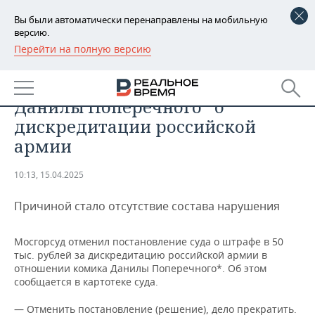
Вы были автоматически перенаправлены на мобильную
версию.
Перейти на полную версию
РЕГИОНЫ
ОБЩЕСТВО
Московский суд прекратил дело
БАШКОРТОСТАН
НОВОСТИ
Данилы Поперечного* о
ТАТАРСТАН
АНАЛИТИКА
дискредитации российской
армии
УДМУРТИЯ
НОВОСТИ АНАЛИТИКИ
ЭКОНОМИКА
10:13, 15.04.2025
ДЕКЛАРАЦИИ О ДОХОДАХ
НОВОСТИ ЭКОНОМИКИ
ПРОМЫШЛЕННОСТЬ
Причиной стало отсутствие состава нарушения
КОРОЛИ ГОСЗАКАЗА ПФО
ФИНАНСЫ
НОВОСТИ
НЕДВИЖИМОСТЬ
ПРОМЫШЛЕННОСТИ
Мосгорсуд отменил постановление суда о штрафе в 50
ВУЗЫ ТАТАРСТАНА
БАНКИ
НОВОСТИ НЕДВИЖИМОСТИ
АВТО
АГРОПРОМ
тыс. рублей за дискредитацию российской армии в
отношении комика Данилы Поперечного*. Об этом
КОМУ ПРИНАДЛЕЖАТ
БЮДЖЕТ
НОВОСТИ АВТО
БИЗНЕС
сообщается в картотеке суда.
ТОРГОВЫЕ ЦЕНТРЫ
МАШИНОСТРОЕНИЕ
ТАТАРСТАНА
ИНВЕСТИЦИИ
НОВОСТИ БИЗНЕСА
ТЕХНОЛОГИИ
— Отменить постановление (решение), дело прекратить.