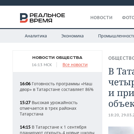
НОВОСТИ
ФОТО
Аналитика
Экономика
Промышленност
НОВОСТИ ОБЩЕСТВА
ОБЩЕСТВ
Все новости
16:13 МСК
В Та
четы
Готовность программы «Наш
16:06
двор» в Татарстане составляет 86%
и при
объе
Высокая урожайность
15:27
отмечается в трех районах
Татарстана
18:20, 29.03
В Татарстане к 1 сентября
14:15
планируют открыть 4 новые школы