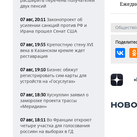
расширить перечень получателей
Ежедн
двух пенсий
Законопроект об
07 авг, 20:11
усилении санкций против РФ и
Общество
Ирана прошел Сенат США
Поделитес
Крепостную стену XVI
07 авг, 19:55
века в Казанском кремле ждет
реставрация
Бизнес обяжут
07 авг, 19:10
регистрировать сим-карты для
«
устройств на «Госуслугах»
Хуснуллин заявил о
07 авг, 18:30
заморозке проекта трассы
НОВО
«Меридиан»
Во Франции откроют
07 авг, 18:11
четыре участка для голосования
россиян на выборах в ГД