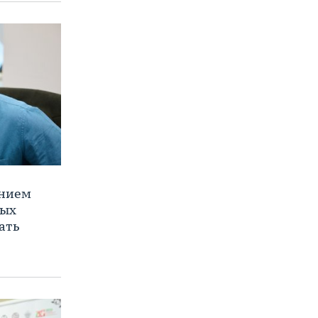
ением
ных
ать