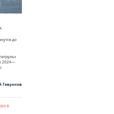
х.
чнутся до
патруль»
мы 2024—
о
й Гавриков
ал в