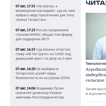
ЧИТА
«Не взятка, а
07 авг, 17:55
возмещение расходов!»: суд не смог
избрать меру пресечения для топа
«Банка Татарстан»
Россия предложила
07 авг, 17:23
странам БРИКС общую платформу
для поддержки МСП
Суд Казани отпустил
07 авг, 16:25
главу «Ай Пи Групп» из СИЗО под
домашний арест по делу на 5 млн
Технологи
На выборах в
Агробизн
07 авг, 16:20
Татарстане усилят меры
кибербез
безопасности из-за угрозы БПЛА
сельское
Владимир Путин
07 авг, 14:06
Зачем выст
назначил уроженца Казани
в агросекто
замглавы Россотрудничества