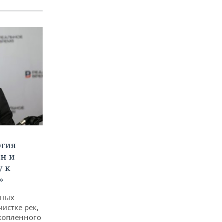
ргия
ан и
у к
»
дных
чистке рек,
копленного