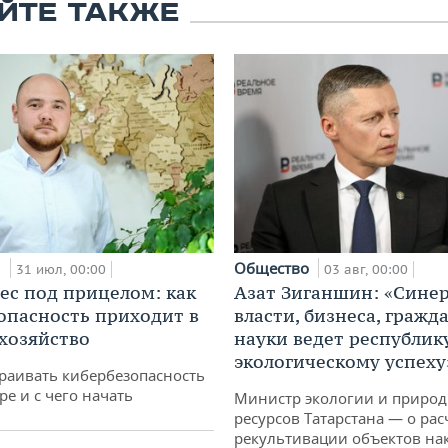
ЙТЕ ТАКЖЕ
и
Общество
31 июл, 00:00
03 авг, 00:00
ес под прицелом: как
Азат Зиганшин: «Сине
опасность приходит в
власти, бизнеса, гражд
 хозяйство
науки ведет республик
экологическому успеху
раивать кибербезопасность
ре и с чего начать
Министр экологии и приро
ресурсов Татарстана — о рас
рекультивации объектов на