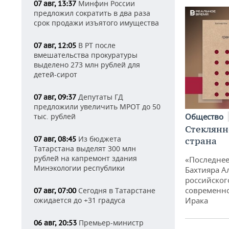
Минфин России
07 авг, 13:37
предложил сократить в два раза
срок продажи изъятого имущества
В РТ после
07 авг, 12:05
вмешательства прокуратуры
выделено 273 млн рублей для
детей-сирот
Депутаты ГД
07 авг, 09:37
предложили увеличить МРОТ до 50
тыс. рублей
Общество
Стеклянн
Из бюджета
07 авг, 08:45
страна
Татарстана выделят 300 млн
рублей на капремонт здания
«Последнее
Минэкологии республики
Бахтияра А
российског
современно
Сегодня в Татарстане
07 авг, 07:00
ожидается до +31 градуса
Ирака
Премьер-министр
06 авг, 20:53