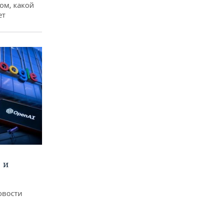
ом, какой
ет
 и
овости