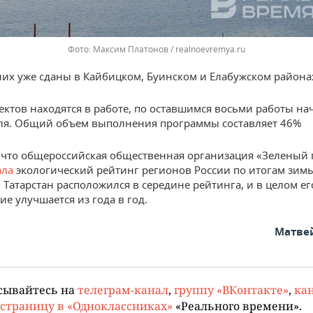
Максим Платонов / realnoevremya.ru
них уже сданы в Кайбицком, Буинском и Елабужском района
ектов находятся в работе, по оставшимся восьми работы на
ля. Общий объем выполнения программы составляет 46%
что общероссийская общественная организация «Зеленый 
ала
экологический рейтинг регионов России по итогам зи
. Татарстан расположился в середине рейтинга, и в целом ег
е улучшается из года в год.
Матве
сывайтесь на
телеграм-канал
,
группу «ВКонтакте»
,
кан
страницу в «Одноклассниках»
«Реального времени».