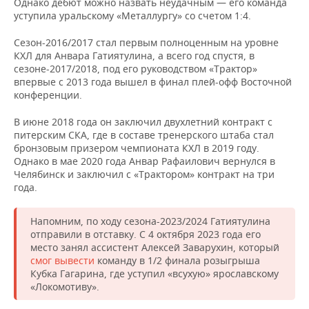
Однако дебют можно назвать неудачным — его команда
уступила уральскому «Металлургу» со счетом 1:4.
Сезон-2016/2017 стал первым полноценным на уровне
КХЛ для Анвара Гатиятулина, а всего год спустя, в
сезоне-2017/2018, под его руководством «Трактор»
впервые с 2013 года вышел в финал плей-офф Восточной
конференции.
В июне 2018 года он заключил двухлетний контракт с
питерским СКА, где в составе тренерского штаба стал
бронзовым призером чемпионата КХЛ в 2019 году.
Однако в мае 2020 года Анвар Рафаилович вернулся в
Челябинск и заключил с «Трактором» контракт на три
года.
Напомним, по ходу сезона-2023/2024 Гатиятулина
отправили в отставку. С 4 октября 2023 года его
место занял ассистент Алексей Заварухин, который
смог вывести
команду в 1/2 финала розыгрыша
Кубка Гагарина, где уступил «всухую» ярославскому
«Локомотиву».