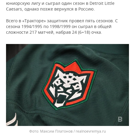
юниорскую лигу и сыграл один сезон в Detroit Little
Caesars, однако позже вернулся в Россию.
Всего в «Тракторе» защитник провел пять сезонов. С
сезона 1994/1995 по 1998/1999 он сыграл в общей
сложности 217 матчей, набрав 24 (6+18) очка.
Максим Платонов / realnoevremya.ru