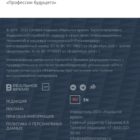
«Профессии будущего»
© 2015 - 2026 Сетевое издание «Реальное время» Зарегистрировано
Федеральной службой по надзору в сфере связи, информационных
технологий и массовых коммуникаций (Роскомнадзор) –
регистрационный номер ЭЛ № ФС 77 - 79627 от 18 декабря 2020 г. (ранее
свидетельство Эл № ФС 77-59331 от 18 сентября 2014 г.)
Использование материалов Реального Времени разрешено только с
предварительного согласия правообладателей, упоминание сайта и
прямая гиперссылка обязательны при частичном или полном
воспроизведении материалов.
18+
RU
EN
РЕДАКЦИЯ
РЕКЛАМА
Учредитель ООО «Реальное
ПРАВОВАЯ ИНФОРМАЦИЯ
время»
Главный редактор Саушина А.А.
ПОЛИТИКА О ПЕРСОНАЛЬНЫХ
Телефон редакции: +7 (843) 222-
ДАННЫХ
90-80
info@realnoevremya.ru