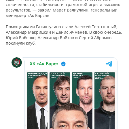
ВОДНЫЕ ВИДЫ СПОРТА
ОБРАЗОВАНИЕ
сплоченности, стабильности, грамотной игры и высоких
результатов, — заявил Марат Валиуллин, генеральный
ХОККЕЙ С МЯЧОМ
ПРОИСШЕСТВИЯ
менеджер «Ак Барса».
Помощниками Гатиятулина стали Алексей Тертышный,
Александр Макрицкий и Денис Ячменев. В свою очередь,
Юрий Бабенко, Александр Бойков и Сергей Абрамов
покинули клуб.