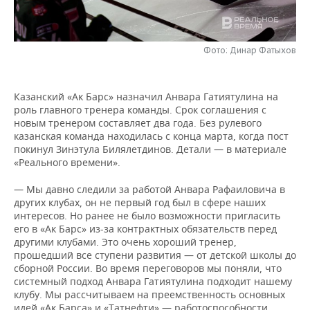
НЕФТЕХИМИЯ
РОЗНИЧНАЯ ТОРГОВЛЯ
НОВОСТИ ТЕХНОЛОГИЙ
МЕРОПРИЯТИЯ
НЕФТЬ
Фото: Динар Фатыхов
ТРАНСПОРТ
IT
НОВОСТИ МЕРОПРИЯТИЙ
СПОРТ
ОПК
УСЛУГИ
МЕДИА
ВЫЕЗДНАЯ РЕДАКЦИЯ
НОВОСТИ СПОРТА
ОБЩЕСТВО
Казанский «Ак Барс» назначил Анвара Гатиятулина на
ЭНЕРГЕТИКА
роль главного тренера команды. Срок соглашения с
ТЕЛЕКОММУНИКАЦИИ
БИЗНЕС-БРАНЧИ
ФУТБОЛ
НОВОСТИ ОБЩЕСТВА
ФОТОГАЛЕРЕЯ
новым тренером составляет два года. Без рулевого
казанская команда находилась с конца марта, когда пост
покинул Зинэтула Билялетдинов. Детали — в материале
ONLINE-КОНФЕРЕНЦИИ
ХОККЕЙ
ВЛАСТЬ
СЮЖЕТЫ
«Реального времени».
ОТКРЫТАЯ ЛЕКЦИЯ
БАСКЕТБОЛ
ИНФРАСТРУКТУРА
СПРАВОЧНИК
— Мы давно следили за работой Анвара Рафаиловича в
других клубах, он не первый год был в сфере наших
интересов. Но ранее не было возможности пригласить
ВОЛЕЙБОЛ
ИСТОРИЯ
СПИСОК ПЕРСОН
ПОЛНАЯ ВЕРСИЯ
его в «Ак Барс» из-за контрактных обязательств перед
другими клубами. Это очень хороший тренер,
КИБЕРСПОРТ
КУЛЬТУРА
СПИСОК КОМПАНИЙ
прошедший все ступени развития — от детской школы до
сборной России. Во время переговоров мы поняли, что
ФИГУРНОЕ КАТАНИЕ
МЕДИЦИНА
системный подход Анвара Гатиятулина подходит нашему
клубу. Мы рассчитываем на преемственность основных
идей «Ак Барса» и «Татнефти» — работоспособности,