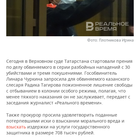
НЕФТЕХИМИЯ
РОЗНИЧНАЯ ТОРГОВЛЯ
НОВОСТИ ТЕХНОЛОГИЙ
МЕРОПРИЯТИЯ
НЕФТЬ
ТРАНСПОРТ
IT
НОВОСТИ МЕРОПРИЯТИЙ
СПОРТ
ОПК
УСЛУГИ
МЕДИА
ВЫЕЗДНАЯ РЕДАКЦИЯ
НОВОСТИ СПОРТА
ОБЩЕСТВО
Фото: Плотникова Ирина
ЭНЕРГЕТИКА
ТЕЛЕКОММУНИКАЦИИ
БИЗНЕС-БРАНЧИ
ФУТБОЛ
НОВОСТИ ОБЩЕСТВА
ФОТОГАЛЕРЕЯ
Сегодня в Верховном суде Татарстана стартовали прения
по делу обвиняемого в серии разбойных нападений с 30
ONLINE-КОНФЕРЕНЦИИ
ХОККЕЙ
ВЛАСТЬ
СЮЖЕТЫ
убийствами и тремя покушениями. Гособвинитель
Линара Чуркина запросила для обвиняемого казанского
ОТКРЫТАЯ ЛЕКЦИЯ
БАСКЕТБОЛ
ИНФРАСТРУКТУРА
СПРАВОЧНИК
слесаря Радика Тагирова пожизненное лишение свободы
с отбыванием в колонии особого режима, полагая, что
менее тяжкого наказания он не заслуживает, передает с
ВОЛЕЙБОЛ
ИСТОРИЯ
СПИСОК ПЕРСОН
ПОЛНАЯ ВЕРСИЯ
заседания журналист «Реального времени».
КИБЕРСПОРТ
КУЛЬТУРА
СПИСОК КОМПАНИЙ
Также прокурор просила удовлетворить поданные
потерпевшими иски о взыскании морального вреда и
ФИГУРНОЕ КАТАНИЕ
МЕДИЦИНА
взыскать
издержки на услуги государственного
защитника в размере 708 тысяч рублей.