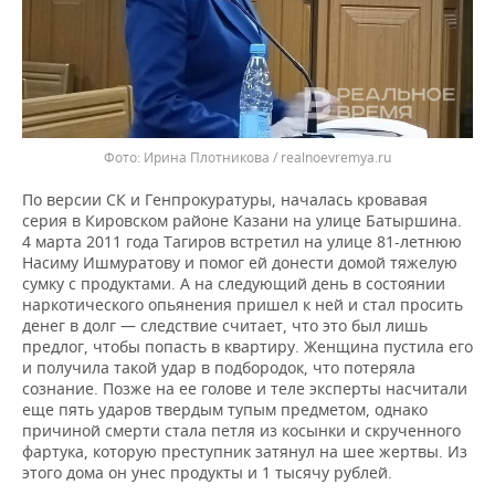
Ирина Плотникова / realnoevremya.ru
По версии СК и Генпрокуратуры, началась кровавая
серия в Кировском районе Казани на улице Батыршина.
4 марта 2011 года Тагиров встретил на улице 81-летнюю
Насиму Ишмуратову и помог ей донести домой тяжелую
сумку с продуктами. А на следующий день в состоянии
наркотического опьянения пришел к ней и стал просить
денег в долг — следствие считает, что это был лишь
предлог, чтобы попасть в квартиру. Женщина пустила его
и получила такой удар в подбородок, что потеряла
сознание. Позже на ее голове и теле эксперты насчитали
еще пять ударов твердым тупым предметом, однако
причиной смерти стала петля из косынки и скрученного
фартука, которую преступник затянул на шее жертвы. Из
этого дома он унес продукты и 1 тысячу рублей.