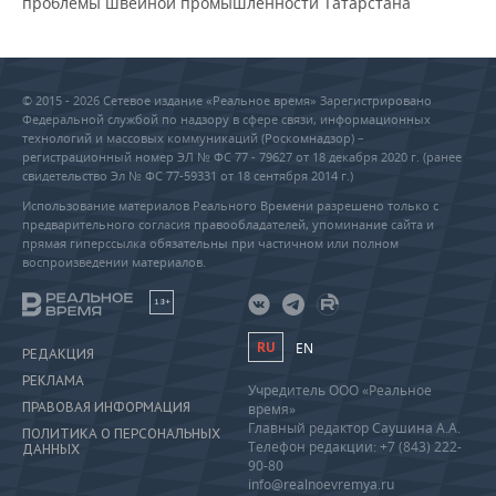
проблемы швейной промышленности Татарстана
© 2015 - 2026 Сетевое издание «Реальное время» Зарегистрировано
Федеральной службой по надзору в сфере связи, информационных
технологий и массовых коммуникаций (Роскомнадзор) –
регистрационный номер ЭЛ № ФС 77 - 79627 от 18 декабря 2020 г. (ранее
свидетельство Эл № ФС 77-59331 от 18 сентября 2014 г.)
Использование материалов Реального Времени разрешено только с
предварительного согласия правообладателей, упоминание сайта и
прямая гиперссылка обязательны при частичном или полном
воспроизведении материалов.
18+
RU
EN
РЕДАКЦИЯ
РЕКЛАМА
Учредитель ООО «Реальное
ПРАВОВАЯ ИНФОРМАЦИЯ
время»
Главный редактор Саушина А.А.
ПОЛИТИКА О ПЕРСОНАЛЬНЫХ
Телефон редакции: +7 (843) 222-
ДАННЫХ
90-80
info@realnoevremya.ru