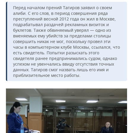
ВОДНЫЕ ВИДЫ СПОРТА
ОБРАЗОВАНИЕ
Перед началом прений Тагиров заявил о своем
алиби. С его слов, в период совершения ряда
ХОККЕЙ С МЯЧОМ
ПРОИСШЕСТВИЯ
преступлений весной 2012 года он жил в Москве,
подрабатывал раздачей рекламных визиток и
буклетов. Также обвиняемый уверял — одно из
вменяемых ему убийств за пределами столицы
совершить никак не мог, поскольку провел эти
часы в компьютерном клубе Москвы, ссылался, что
есть свидетель. Попытки разыскать этого
свидетеля ранее предпринимались судом, однако
успехом не увенчались ввиду отсутствия точных
данных. Тагиров смог назвать лишь его имя и
приблизительное место работы.