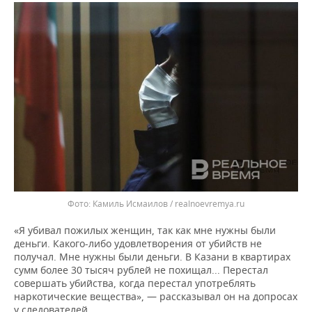
Камиль Исмаилов / realnoevremya.ru
«Я убивал пожилых женщин, так как мне нужны были
деньги. Какого-либо удовлетворения от убийств не
получал. Мне нужны были деньги. В Казани в квартирах
сумм более 30 тысяч рублей не похищал... Перестал
совершать убийства, когда перестал употреблять
наркотические вещества», — рассказывал он на допросах
у следователей.