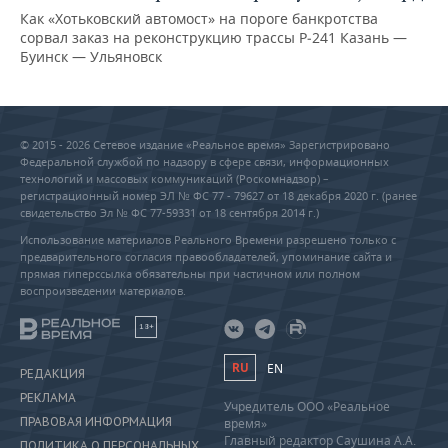
Как «Хотьковский автомост» на пороге банкротства
сорвал заказ на реконструкцию трассы Р‑241 Казань —
Буинск — Ульяновск
© 2015 - 2026 Сетевое издание «Реальное время» Зарегистрировано
Федеральной службой по надзору в сфере связи, информационных
технологий и массовых коммуникаций (Роскомнадзор) –
регистрационный номер ЭЛ № ФС 77 - 79627 от 18 декабря 2020 г. (ранее
свидетельство Эл № ФС 77-59331 от 18 сентября 2014 г.)
Использование материалов Реального Времени разрешено только с
предварительного согласия правообладателей, упоминание сайта и
прямая гиперссылка обязательны при частичном или полном
воспроизведении материалов.
18+
RU
EN
РЕДАКЦИЯ
РЕКЛАМА
Учредитель ООО «Реальное
ПРАВОВАЯ ИНФОРМАЦИЯ
время»
Главный редактор Саушина А.А.
ПОЛИТИКА О ПЕРСОНАЛЬНЫХ