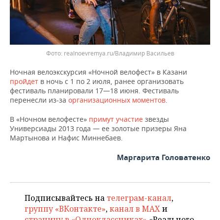
Фото: realnoevremya.ru/Владимир Васильев
Ночная велоэкскурсия «Ночной велофест» в Казани
пройдет
в ночь с 1 по 2 июля, ранее организовать
фестиваль планировали 17—18 июня. Фестиваль
перенесли из-за
организационных моментов
.
В «Ночном велофесте»
примут участие
звезды
Универсиады 2013 года — ее золотые призеры Яна
Мартынова и Нафис Миннебаев.
Маргарита Головатенко
Подписывайтесь на
телеграм-канал
,
группу «ВКонтакте»
,
канал в MAX
и
страницу в «Одноклассниках»
«Реального