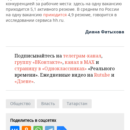
ВОДНЫЕ ВИДЫ СПОРТА
ОБРАЗОВАНИЕ
конкуренцией за рабочие места: здесь на одну вакансию
приходится 5,1 активного резюме. В среднем по России
ХОККЕЙ С МЯЧОМ
ПРОИСШЕСТВИЯ
на одну вакансию
приходится
4,9 резюме, говорится в
исследовании сервиса hh.ru.
Диана Фатыхова
Подписывайтесь на
телеграм-канал
,
группу «ВКонтакте»
,
канал в MAX
и
страницу в «Одноклассниках»
«Реального
времени». Ежедневные видео на
Rutube
и
«Дзене»
.
Общество
Власть
Татарстан
Поделитесь в соцсетях