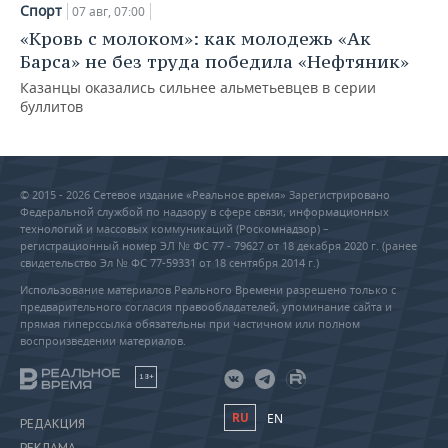
Спорт
07 авг, 07:00
«Кровь с молоком»: как молодежь «Ак
Барса» не без труда победила «Нефтяник»
Казанцы оказались сильнее альметьевцев в серии
буллитов
© 2015 - 2026 Сетевое издание «Реальное время» Зарегистрировано
Федеральной службой по надзору в сфере связи, информационных
технологий и массовых коммуникаций (Роскомнадзор) –
регистрационный номер ЭЛ № ФС 77 - 79627 от 18 декабря 2020 г. (ранее
свидетельство Эл № ФС 77-59331 от 18 сентября 2014 г.)
Использование материалов Реального Времени разрешено только с
предварительного согласия правообладателей, упоминание сайта и
прямая гиперссылка обязательны при частичном или полном
воспроизведении материалов.
18+
RU
EN
РЕДАКЦИЯ
РЕКЛАМА