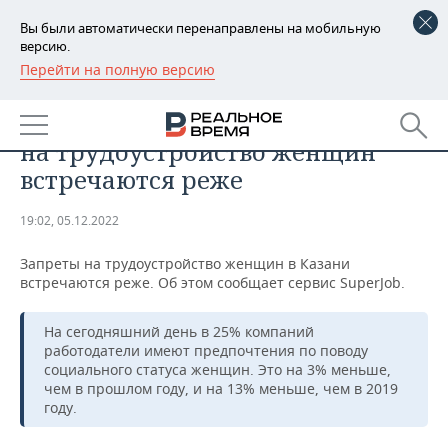
Вы были автоматически перенаправлены на мобильную
версию.
Перейти на полную версию
РЕГИОНЫ
ОБЩЕСТВО
Исследование: в Казани запреты
БАШКОРТОСТАН
НОВОСТИ
на трудоустройство женщин
ТАТАРСТАН
АНАЛИТИКА
встречаются реже
УДМУРТИЯ
НОВОСТИ АНАЛИТИКИ
ЭКОНОМИКА
19:02, 05.12.2022
ДЕКЛАРАЦИИ О ДОХОДАХ
НОВОСТИ ЭКОНОМИКИ
ПРОМЫШЛЕННОСТЬ
Запреты на трудоустройство женщин в Казани
встречаются реже. Об этом сообщает сервис SuperJob.
КОРОЛИ ГОСЗАКАЗА ПФО
ФИНАНСЫ
НОВОСТИ
НЕДВИЖИМОСТЬ
ПРОМЫШЛЕННОСТИ
На сегодняшний день в 25% компаний
ВУЗЫ ТАТАРСТАНА
БАНКИ
НОВОСТИ НЕДВИЖИМОСТИ
АВТО
работодатели имеют предпочтения по поводу
АГРОПРОМ
социального статуса женщин. Это на 3% меньше,
чем в прошлом году, и на 13% меньше, чем в 2019
КОМУ ПРИНАДЛЕЖАТ
БЮДЖЕТ
НОВОСТИ АВТО
БИЗНЕС
ТОРГОВЫЕ ЦЕНТРЫ
МАШИНОСТРОЕНИЕ
году.
ТАТАРСТАНА
ИНВЕСТИЦИИ
НОВОСТИ БИЗНЕСА
ТЕХНОЛОГИИ