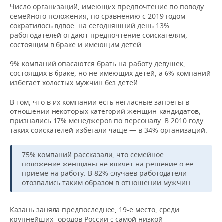
НЕФТЕХИМИЯ
Число организаций, имеющих предпочтение по поводу
семейного положения, по сравнению с 2019 годом
РОЗНИЧНАЯ ТОРГОВЛЯ
НОВОСТИ ТЕХНОЛОГИЙ
МЕРОПРИЯТИЯ
сократилось вдвое: на сегодняшний день 13%
НЕФТЬ
работодателей отдают предпочтение соискателям,
ТРАНСПОРТ
IT
НОВОСТИ МЕРОПРИЯТИЙ
СПОРТ
состоящим в браке и имеющим детей.
ОПК
9% компаний опасаются брать на работу девушек,
УСЛУГИ
МЕДИА
ВЫЕЗДНАЯ РЕДАКЦИЯ
НОВОСТИ СПОРТА
ОБЩЕСТВО
ЭНЕРГЕТИКА
состоящих в браке, но не имеющих детей, а 6% компаний
избегает холостых мужчин без детей.
ТЕЛЕКОММУНИКАЦИИ
БИЗНЕС-БРАНЧИ
ФУТБОЛ
НОВОСТИ ОБЩЕСТВА
ФОТОГАЛЕРЕЯ
В том, что в их компании есть негласные запреты в
ONLINE-КОНФЕРЕНЦИИ
ХОККЕЙ
ВЛАСТЬ
СЮЖЕТЫ
отношении некоторых категорий женщин-кандидатов,
признались 17% менеджеров по персоналу. В 2010 году
таких соискателей избегали чаще — в 34% организаций.
ОТКРЫТАЯ ЛЕКЦИЯ
БАСКЕТБОЛ
ИНФРАСТРУКТУРА
СПРАВОЧНИК
75% компаний рассказали, что семейное
ВОЛЕЙБОЛ
ИСТОРИЯ
СПИСОК ПЕРСОН
ПОЛНАЯ ВЕРСИЯ
положение женщины не влияет на решение о ее
приеме на работу. В 82% случаев работодатели
КИБЕРСПОРТ
КУЛЬТУРА
СПИСОК КОМПАНИЙ
отозвались таким образом в отношении мужчин.
ФИГУРНОЕ КАТАНИЕ
МЕДИЦИНА
Казань заняла предпоследнее, 19-е место, среди
крупнейших городов России с самой низкой