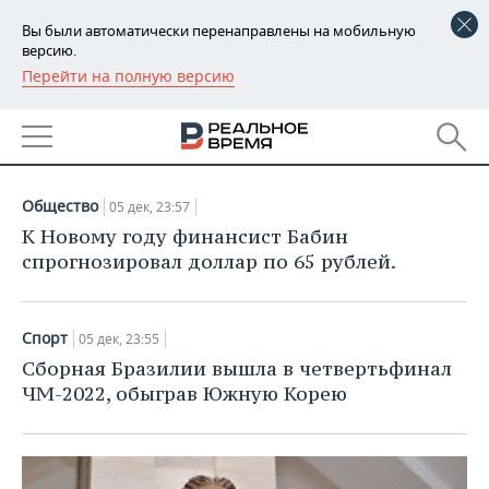
Вы были автоматически перенаправлены на мобильную
версию.
Перейти на полную версию
РЕГИОНЫ
НОВОСТИ
БАШКОРТОСТАН
НОВОСТИ
05.12.2022
ТАТАРСТАН
АНАЛИТИКА
Общество
05 дек, 23:57
УДМУРТИЯ
НОВОСТИ АНАЛИТИКИ
ЭКОНОМИКА
К Новому году финансист Бабин
спрогнозировал доллар по 65 рублей.
ДЕКЛАРАЦИИ О ДОХОДАХ
НОВОСТИ ЭКОНОМИКИ
ПРОМЫШЛЕННОСТЬ
КОРОЛИ ГОСЗАКАЗА ПФО
ФИНАНСЫ
НОВОСТИ
НЕДВИЖИМОСТЬ
Спорт
05 дек, 23:55
ПРОМЫШЛЕННОСТИ
Сборная Бразилии вышла в четвертьфинал
ВУЗЫ ТАТАРСТАНА
БАНКИ
НОВОСТИ НЕДВИЖИМОСТИ
АВТО
ЧМ-2022, обыграв Южную Корею
АГРОПРОМ
КОМУ ПРИНАДЛЕЖАТ
БЮДЖЕТ
НОВОСТИ АВТО
БИЗНЕС
ТОРГОВЫЕ ЦЕНТРЫ
МАШИНОСТРОЕНИЕ
ТАТАРСТАНА
ИНВЕСТИЦИИ
НОВОСТИ БИЗНЕСА
ТЕХНОЛОГИИ