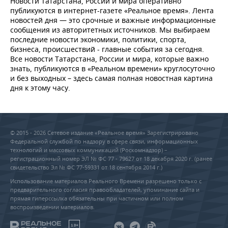
Новости Татарстана, России и мира оперативно
публикуются в интернет-газете «Реальное время». Лента
новостей дня — это срочные и важные информационные
сообщения из авторитетных источников. Мы выбираем
последние новости экономики, политики, спорта,
бизнеса, происшествий - главные события за сегодня.
Все новости Татарстана, России и мира, которые важно
знать, публикуются в «Реальном времени» круглосуточно
и без выходных – здесь самая полная новостная картина
дня к этому часу.
© 2015 - 2026 Сетевое издание «Реальное время» Зарегистрировано
Федеральной службой по надзору в сфере связи, информационных
технологий и массовых коммуникаций (Роскомнадзор) –
регистрационный номер ЭЛ № ФС 77 - 79627 от 18 декабря 2020 г. (ранее
свидетельство Эл № ФС 77-59331 от 18 сентября 2014 г.)
Использование материалов Реального Времени разрешено только с
предварительного согласия правообладателей, упоминание сайта и
прямая гиперссылка обязательны при частичном или полном
воспроизведении материалов.
18+