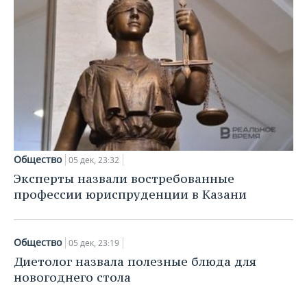
НЕФТЕХИМИЯ
РОЗНИЧНАЯ ТОРГОВЛЯ
НОВОСТИ ТЕХНОЛОГИЙ
МЕРОПРИЯТИЯ
НЕФТЬ
ТРАНСПОРТ
IT
НОВОСТИ МЕРОПРИЯТИЙ
СПОРТ
ОПК
УСЛУГИ
МЕДИА
ВЫЕЗДНАЯ РЕДАКЦИЯ
НОВОСТИ СПОРТА
ОБЩЕСТВО
ЭНЕРГЕТИКА
ТЕЛЕКОММУНИКАЦИИ
БИЗНЕС-БРАНЧИ
ФУТБОЛ
НОВОСТИ ОБЩЕСТВА
ФОТОГАЛЕРЕЯ
ONLINE-КОНФЕРЕНЦИИ
ХОККЕЙ
ВЛАСТЬ
СЮЖЕТЫ
Общество
05 дек, 23:32
Эксперты назвали востребованные
ОТКРЫТАЯ ЛЕКЦИЯ
БАСКЕТБОЛ
ИНФРАСТРУКТУРА
СПРАВОЧНИК
профессии юриспруденции в Казани
ВОЛЕЙБОЛ
ИСТОРИЯ
СПИСОК ПЕРСОН
ПОЛНАЯ ВЕРСИЯ
Общество
05 дек, 23:19
КИБЕРСПОРТ
КУЛЬТУРА
СПИСОК КОМПАНИЙ
Диетолог назвала полезные блюда для
новогоднего стола
ФИГУРНОЕ КАТАНИЕ
МЕДИЦИНА