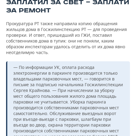
ВОДНЫЕ ВИДЫ СПОРТА
ОБРАЗОВАНИЕ
ЗАПЛАТИЛ ЗА СВЕТ — ЗАПЛАТИ
ЗА РЕМОНТ
ХОККЕЙ С МЯЧОМ
ПРОИСШЕСТВИЯ
Прокуратура РТ также направила копию обращения
жильцов дома в Госжилинспекцию РТ — для проведения
проверки. И ответ, пришедший из ГЖИ, поставил
собственников дома в тупик: они не поняли, каким
образом инспекторам удалось отделить от их дома явно
неотделимую часть.
— По информации УК, оплата расхода
электроэнергии в паркинге производится только
владельцами парковочных мест, — говорится в
письме за подписью начальника Госжилинспекции
Сергея Крайнова. — При начислении за уборку
мест общего пользования жилого дома площадь
парковки не учитывается. Уборка паркинга
производится собственниками парковочных мест
самостоятельно. Обслуживание выездных ворот
при въезде-выезде с парковки, шлагбаум при
въезде во двор, охрана территории парковки
производится собственниками парковочных мест