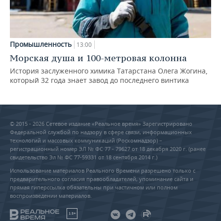
Промышленность
13:00
Морская душа и 100-метровая колонна
История заслуженного химика Татарстана Олега Жогина,
который 32 года знает завод до последнего винтика
© 2015 - 2026 Сетевое издание «Реальное время» Зарегистрировано
Федеральной службой по надзору в сфере связи, информационных
технологий и массовых коммуникаций (Роскомнадзор) –
регистрационный номер ЭЛ № ФС 77 - 79627 от 18 декабря 2020 г. (ранее
свидетельство Эл № ФС 77-59331 от 18 сентября 2014 г.)
Использование материалов Реального Времени разрешено только с
предварительного согласия правообладателей, упоминание сайта и
прямая гиперссылка обязательны при частичном или полном
воспроизведении материалов.
18+