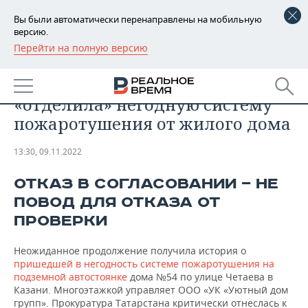
Вы были автоматически перенаправлены на мобильную
версию.
Перейти на полную версию
РЕГИОНЫ
ПРОИСШЕСТВИЯ
Как Госжилинспекция
БАШКОРТОСТАН
НОВОСТИ
«отделила» негодную систему
ТАТАРСТАН
АНАЛИТИКА
пожаротушения от жилого дома
УДМУРТИЯ
НОВОСТИ АНАЛИТИКИ
ЭКОНОМИКА
13:30, 09.11.2022
ДЕКЛАРАЦИИ О ДОХОДАХ
НОВОСТИ ЭКОНОМИКИ
ПРОМЫШЛЕННОСТЬ
ОТКАЗ В СОГЛАСОВАНИИ — НЕ
ПОВОД ДЛЯ ОТКАЗА ОТ
КОРОЛИ ГОСЗАКАЗА ПФО
ФИНАНСЫ
НОВОСТИ
НЕДВИЖИМОСТЬ
ПРОМЫШЛЕННОСТИ
ПРОВЕРКИ
ВУЗЫ ТАТАРСТАНА
БАНКИ
НОВОСТИ НЕДВИЖИМОСТИ
АВТО
АГРОПРОМ
Неожиданное продолжение получила история о
пришедшей в негодность системе пожаротушения на
КОМУ ПРИНАДЛЕЖАТ
БЮДЖЕТ
НОВОСТИ АВТО
БИЗНЕС
подземной автостоянке
дома №54 по улице Четаева в
ТОРГОВЫЕ ЦЕНТРЫ
МАШИНОСТРОЕНИЕ
Казани. Многоэтажкой управляет ООО «УК «Уютный дом
ТАТАРСТАНА
ИНВЕСТИЦИИ
НОВОСТИ БИЗНЕСА
ТЕХНОЛОГИИ
групп». Прокуратура Татарстана критически отнеслась к