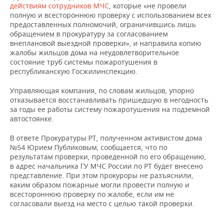
НЕФТЕХИМИЯ
действиям сотрудников МЧС
, которые «не провели
полную и всестороннюю проверку с использованием всех
РОЗНИЧНАЯ ТОРГОВЛЯ
НОВОСТИ ТЕХНОЛОГИЙ
МЕРОПРИЯТИЯ
предоставленных полномочий, ограничившись лишь
НЕФТЬ
обращением в прокуратуру за согласованием
ТРАНСПОРТ
IT
НОВОСТИ МЕРОПРИЯТИЙ
СПОРТ
внеплановой выездной проверки», и направила копию
ОПК
жалобы жильцов дома на неудовлетворительное
состояние труб системы пожаротушения в
УСЛУГИ
МЕДИА
ВЫЕЗДНАЯ РЕДАКЦИЯ
НОВОСТИ СПОРТА
ОБЩЕСТВО
ЭНЕРГЕТИКА
республиканскую Госжилинспекцию.
ТЕЛЕКОММУНИКАЦИИ
БИЗНЕС-БРАНЧИ
ФУТБОЛ
НОВОСТИ ОБЩЕСТВА
ФОТОГАЛЕРЕЯ
Управляющая компания, по словам жильцов, упорно
отказывается восстанавливать пришедшую в негодность
ONLINE-КОНФЕРЕНЦИИ
ХОККЕЙ
ВЛАСТЬ
СЮЖЕТЫ
за годы ее работы систему пожаротушения на подземной
автостоянке.
ОТКРЫТАЯ ЛЕКЦИЯ
БАСКЕТБОЛ
ИНФРАСТРУКТУРА
СПРАВОЧНИК
В ответе Прокуратуры РТ, полученном активистом дома
№54 Юрием Публиковым, сообщается, что по
ВОЛЕЙБОЛ
ИСТОРИЯ
СПИСОК ПЕРСОН
ПОЛНАЯ ВЕРСИЯ
результатам проверки, проведенной по его обращению,
в адрес начальника ГУ МЧС России по РТ будет внесено
представление. При этом прокуроры не разъяснили,
КИБЕРСПОРТ
КУЛЬТУРА
СПИСОК КОМПАНИЙ
каким образом пожарные могли провести полную и
всестороннюю проверку по жалобе, если им не
ФИГУРНОЕ КАТАНИЕ
МЕДИЦИНА
согласовали выезд на место с целью такой проверки.