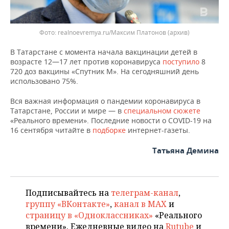
Фото: realnoevremya.ru/Максим Платонов (архив)
В Татарстане с момента начала вакцинации детей в
возрасте 12—17 лет против коронавируса
поступило
8
720 доз вакцины «Спутник М». На сегодняшний день
использовано 75%.
Вся важная информация о пандемии коронавируса в
Татарстане, России и мире — в
специальном сюжете
«Реального времени». Последние новости о COVID-19 на
16 сентября читайте в
подборке
интернет-газеты.
Татьяна Демина
Подписывайтесь на
телеграм-канал
,
группу «ВКонтакте»
,
канал в MAX
и
страницу в «Одноклассниках»
«Реального
времени». Ежедневные видео на
Rutube
и