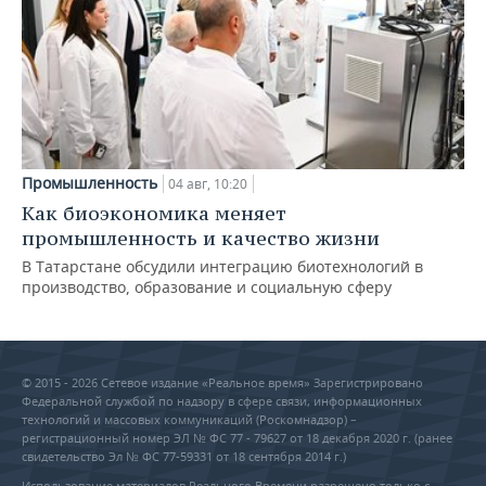
Промышленность
04 авг, 10:20
Как биоэкономика меняет
промышленность и качество жизни
В Татарстане обсудили интеграцию биотехнологий в
производство, образование и социальную сферу
© 2015 - 2026 Сетевое издание «Реальное время» Зарегистрировано
Федеральной службой по надзору в сфере связи, информационных
технологий и массовых коммуникаций (Роскомнадзор) –
регистрационный номер ЭЛ № ФС 77 - 79627 от 18 декабря 2020 г. (ранее
свидетельство Эл № ФС 77-59331 от 18 сентября 2014 г.)
Использование материалов Реального Времени разрешено только с