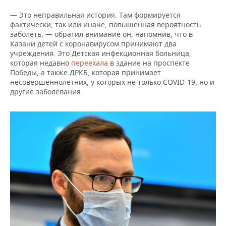
ВОДНЫЕ ВИДЫ СПОРТА
ОБРАЗОВАНИЕ
— Это неправильная история. Там формируется
ХОККЕЙ С МЯЧОМ
ПРОИСШЕСТВИЯ
фактически, так или иначе, повышенная вероятность
заболеть, — обратил внимание он, напомнив, что в
Казани детей с коронавирусом принимают два
учреждения. Это Детская инфекционная больница,
которая недавно
переехала
в здание на проспекте
Победы, а также ДРКБ, которая принимает
несовершеннолетних, у которых не только СOVID-19, но и
другие заболевания.