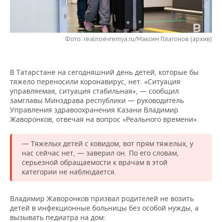
НЕФТЕХИМИЯ
РОЗНИЧНАЯ ТОРГОВЛЯ
НОВОСТИ ТЕХНОЛОГИЙ
МЕРОПРИЯТИЯ
НЕФТЬ
Фото: realnoevremya.ru/Максим Платонов (архив)
ТРАНСПОРТ
IT
НОВОСТИ МЕРОПРИЯТИЙ
СПОРТ
ОПК
УСЛУГИ
МЕДИА
ВЫЕЗДНАЯ РЕДАКЦИЯ
НОВОСТИ СПОРТА
ОБЩЕСТВО
ЭНЕРГЕТИКА
В Татарстане на сегодняшний день детей, которые бы
тяжело переносили коронавирус, нет. «Ситуация
ТЕЛЕКОММУНИКАЦИИ
БИЗНЕС-БРАНЧИ
ФУТБОЛ
НОВОСТИ ОБЩЕСТВА
ФОТОГАЛЕРЕЯ
управляемая, ситуация стабильная», — сообщил
замглавы Минздрава республики — руководитель
ONLINE-КОНФЕРЕНЦИИ
ХОККЕЙ
ВЛАСТЬ
СЮЖЕТЫ
Управления здравоохранения Казани Владимир
Жаворонков, отвечая на вопрос «Реального времени».
ОТКРЫТАЯ ЛЕКЦИЯ
БАСКЕТБОЛ
ИНФРАСТРУКТУРА
СПРАВОЧНИК
— Тяжелых детей с ковидом, вот прям тяжелых, у
нас сейчас нет, — заверил он. По его словам,
ВОЛЕЙБОЛ
ИСТОРИЯ
СПИСОК ПЕРСОН
ПОЛНАЯ ВЕРСИЯ
серьезной обращаемости к врачам в этой
категории не наблюдается.
КИБЕРСПОРТ
КУЛЬТУРА
СПИСОК КОМПАНИЙ
Владимир Жаворонков призвал родителей не возить
ФИГУРНОЕ КАТАНИЕ
МЕДИЦИНА
детей в инфекционные больницы без особой нужды, а
вызывать педиатра на дом: