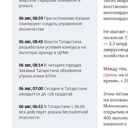
Марселя Гафарова объявили в
тысяч авар
розыск
восстановл
миллиардов
При исполкоме Казани
миллиардов
06 авг, 08:59
планируют создать управление
лесничества
Не хватает
поселков. 
Власти Татарстана
06 авг, 08:45
— 3,3 млрд
разработали условия конкурса на
замруковод
льготную аренду в ЦУМе
хозяйства 
В четырех городах
06 авг, 08:14
Между тем,
Закамья Татарстана объявлена
суммы
на о
угроза атаки БПЛА
время», с 
Сегодня в Татарстане
06 авг, 07:00
Этим летом
ожидается до +28 градусов
на основан
Миннихано
В Татарстане с 06.05
06 авг, 06:52
открытию в
мск действует режим беспилотной
опасности
400 миллио
казанского