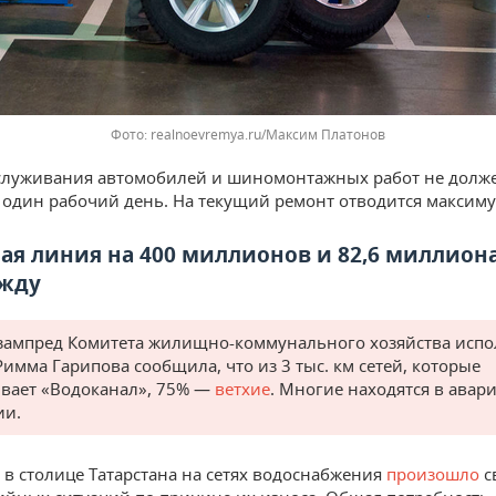
realnoevremya.ru/Максим Платонов
служивания автомобилей и шиномонтажных работ не долж
один рабочий день. На текущий ремонт отводится максиму
ая линия на 400 миллионов и 82,6 миллиона
ежду
зампред Комитета жилищно-коммунального хозяйства исп
Римма Гарипова сообщила, что из 3 тыс. км сетей, которые
вает «Водоканал», 75% —
ветхие
. Многие находятся в ава
ии.
а в столице Татарстана на сетях водоснабжения
произошло
с