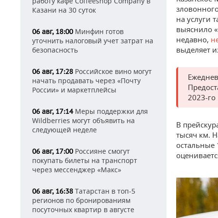
работу кафе Coffeeshop Company в
зловонного
Казани на 30 суток
на услуги 
выяснило «
Минфин готов
06 авг, 18:00
недавно,
н
уточнить налоговый учет затрат на
выделяет и
безопасность
Российское вино могут
06 авг, 17:28
Ежеднев
начать продавать через «Почту
Предост
России» и маркетплейсы
2023-го
Меры поддержки для
06 авг, 17:14
Wildberries могут объявить на
В прейскура
следующей неделе
тысяч км. 
остальные 
Россияне смогут
06 авг, 17:00
оценивается
покупать билеты на транспорт
через мессенджер «Макс»
Татарстан в топ-5
06 авг, 16:38
регионов по бронированиям
посуточных квартир в августе