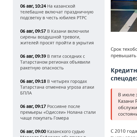
На казанской
06 авг, 10:24
телебашне включат праздничную
подсветку в честь юбилея РТРС
В Казани включили
06 авг, 09:57
сирены воздушной тревоги,
жителей просят пройти в укрытия
Срок техоб
превышать 
В пяти соседних с
06 авг, 09:39
Татарстаном регионах объявили
ракетную опасность
Кредитн
спецод
В четырех городах
06 авг, 09:18
Татарстана отменена угроза атаки
БПЛА
В июле 
Казани 
Россияне после
06 авг, 09:17
обслужи
премьеры «Одиссеи» Нолана стали
состоян
чаще покупать Гомера
С 2010 год
Казанского судью
06 авг, 09:00