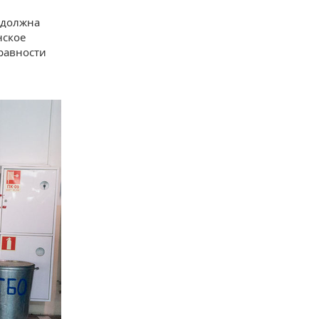
 должна
нское
равности