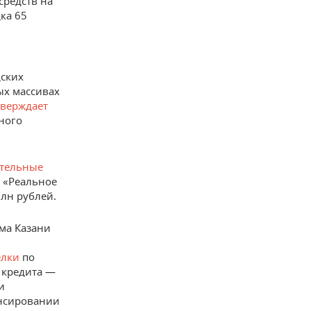
средств на
ка 65
дских
ых массивах
тверждает
ного
ительные
 «Реальное
млн рублей.
ма Казани
елки
по
 кредита —
и
ансировании