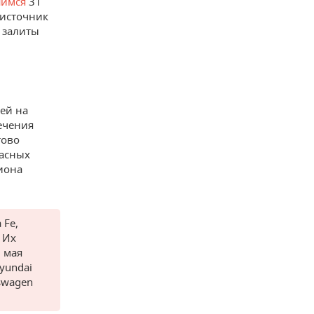
имся
31
 источник
 залиты
ей на
ечения
тово
пасных
иона
 Fe,
. Их
 мая
yundai
swagen