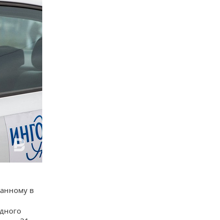
занному в
едного