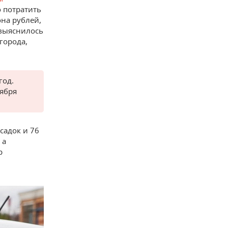
о потратить
она рублей,
 выяснилось
города,
год.
тября
садок и 76
 а
р