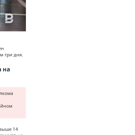
ен
м три дня.
 на
олкома
рийном
выше 14