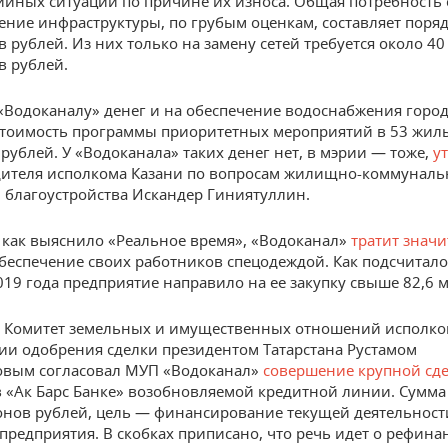
ийных ситуаций по причине их износа. Общая потребность 
ение инфраструктуры, по грубым оценкам, составляет поряд
 рублей. Из них только на замену сетей требуется около 40
 рублей.
 «Водоканалу» денег и на обеспечение водоснабжения горо
Стоимость программы приоритетных мероприятий в 53 жил
 рублей. У «Водоканала» таких денег нет, в мэрии — тоже,
у
ителя исполкома Казани по вопросам жилищно-коммуналь
и благоустройства Искандер Гиниятуллин.
 как выяснило «Реальное время», «Водоканал»
тратит знач
беспечение своих работников спецодеждой. Как подсчитало
2019 года предприятие направило на ее закупку свыше 82,6 
 Комитет земельных и имущественных отношений исполко
ии одобрения сделки президентом Татарстана Рустамом
вым согласовал МУП «Водоканал»
совершение крупной сд
 «Ак Барс Банке» возобновляемой кредитной линии. Сумма
нов рублей, цель — финансирование текущей деятельност
 предприятия. В скобках приписано, что речь идет о рефин