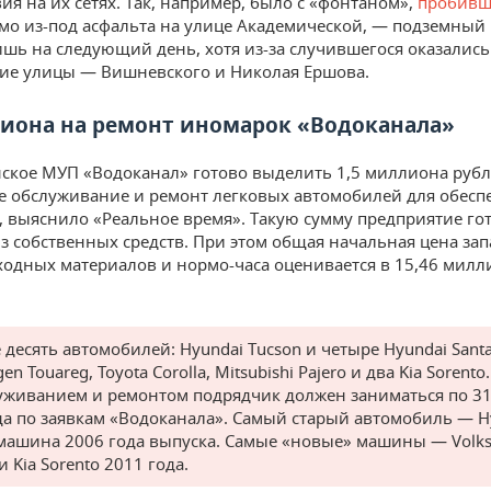
ия на их сетях. Так, например, было с «фонтаном»,
пробивш
ямо из-под асфальта на улице Академической, — подземный
шь на следующий день, хотя из-за случившегося оказались
ие улицы — Вишневского и Николая Ершова.
лиона на ремонт иномарок «Водоканала»
нское МУП «Водоканал» готово выделить 1,5 миллиона рубл
е обслуживание и ремонт легковых автомобилей для обесп
, выяснило «Реальное время». Такую сумму предприятие го
з собственных средств. При этом общая начальная цена за
сходных материалов и нормо-часа оценивается в 15,46 милл
 десять автомобилей: Hyundai Tucson и четыре Hyundai Santa
en Touareg, Toyota Corolla, Mitsubishi Pajero и два Kia Sorento
уживанием и ремонтом подрядчик должен заниматься по 31
да по заявкам «Водоканала». Самый старый автомобиль — H
 машина 2006 года выпуска. Самые «новые» машины — Volk
и Kia Sorento 2011 года.