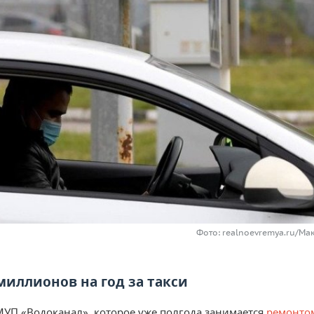
Фото: realnoevremya.ru/Ма
миллионов на год за такси
МУП «Водоканал», которое уже полгода занимается
ремонто