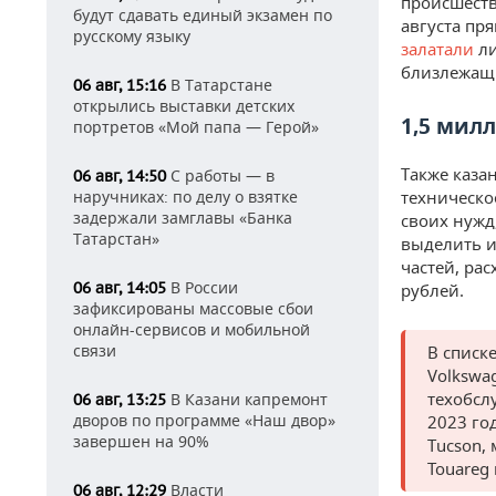
происшеств
будут сдавать единый экзамен по
августа пр
русскому языку
залатали
ли
близлежащ
В Татарстане
06 авг, 15:16
открылись выставки детских
1,5 мил
портретов «Мой папа — Герой»
Также каза
С работы — в
06 авг, 14:50
наручниках: по делу о взятке
техническо
задержали замглавы «Банка
своих нужд
Татарстан»
выделить и
частей, ра
В России
06 авг, 14:05
рублей.
зафиксированы массовые сбои
онлайн-сервисов и мобильной
связи
В списке
Volkswag
техобсл
В Казани капремонт
06 авг, 13:25
дворов по программе «Наш двор»
2023 го
завершен на 90%
Tucson,
Touareg 
Власти
06 авг, 12:29