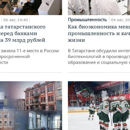
а
Промышленность
06 авг, 14:40
04 авг, 10
а татарстанского
Как биоэкономика мен
перед банками
промышленность и кач
а 39 млрд рублей
жизни
заняла 11-е место в России
В Татарстане обсудили инт
просроченной
биотехнологий в производс
ости
образование и социальную 