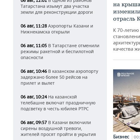
В одном из районов
06 авг, 12:01
на крышах
Татарстана изымут два участка
изменила
земли для реконструкции дороги
отрасль 
Аэропорты Казани и
06 авг, 11:28
К 70-летию
Нижнекамска открыли
становлени
архитектур
В Татарстане отменили
06 авг, 11:05
качества ж
режимы ракетной и беспилотной
опасности
В казанском аэропорту
06 авг, 10:46
задержано более 50 рейсов на
прилет и вылет
На казанской
06 авг, 10:24
телебашне включат праздничную
подсветку в честь юбилея РТРС
В Казани включили
06 авг, 09:57
сирены воздушной тревоги,
жителей просят пройти в укрытия
Бизнес
00