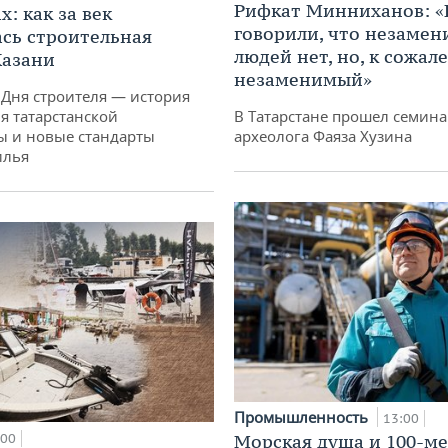
Рифкат Минниханов: «
: как за век
говорили, что незаме
сь строительная
людей нет, но, к сожал
Казани
незаменимый»
 Дня строителя — история
я татарстанской
В Татарстане прошел семина
ы и новые стандарты
археолога Фаяза Хузина
илья
Промышленность
13:00
:00
Морская душа и 100-м