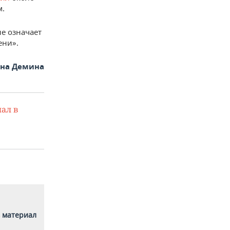
м.
не означает
ени».
яна Демина
ал в
 материал