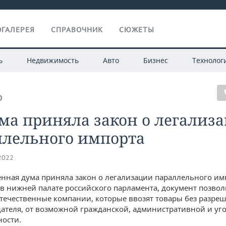
ГАЛЕРЕЯ
СПРАВОЧНИК
СЮЖЕТЫ
ь
Недвижимость
Авто
Бизнес
Технолог
О
ма приняла закон о легализ
ллельного импорта
.2022
енная дума приняла закон о легализации параллельного имп
в нижней палате российского парламента, документ позвол
течественные компании, которые ввозят товары без разре
ателя, от возможной гражданской, административной и уг
ности.