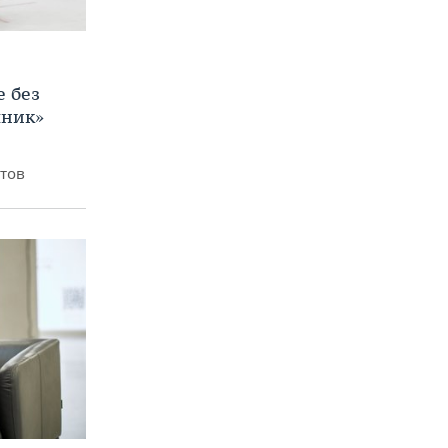
е без
яник»
итов