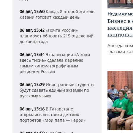
Каждый второй житель
06 авг, 15:50
Недвижим
Казани готовит каждый день
Бизнес в
наследия
«Почта России»
06 авг, 15:42
национа
планирует обновить 215 отделений
до конца года
Аренда ко
глазами ка
Экранизация «А зори
06 авг, 15:34
здесь тихие» сделала Карелию
самым кинематографичным
регионом России
Иностранные студенты
06 авг, 15:29
будут сдавать единый экзамен по
русскому языку
В Татарстане
06 авг, 15:16
открылись выставки детских
портретов «Мой папа — Герой»