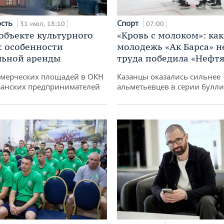
ость
Спорт
31 июл, 18:10
07:00
 объекте культурного
«Кровь с молоком»: как
: особенности
молодежь «Ак Барса» н
льной аренды
труда победила «Нефт
ммерческих площадей в ОКН
Казанцы оказались сильнее
занских предпринимателей
альметьевцев в серии булл