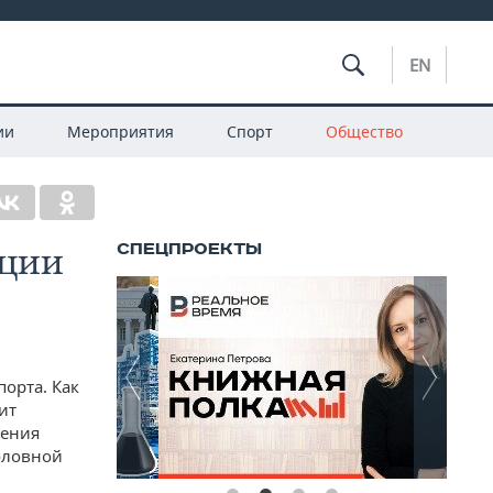
EN
ии
Мероприятия
Спорт
Общество
ации
орта. Как
ит
шения
оловной