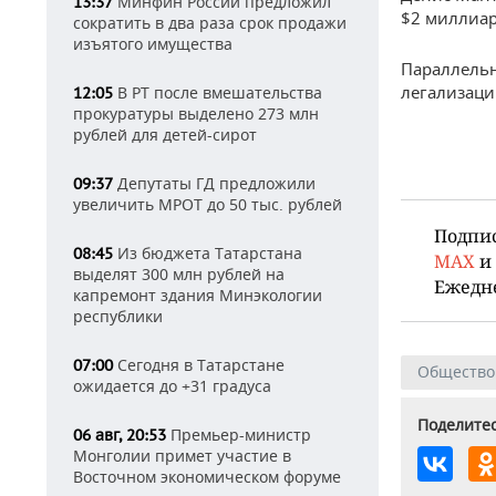
Минфин России предложил
13:37
$2 миллиар
сократить в два раза срок продажи
изъятого имущества
Параллельн
легализаци
В РТ после вмешательства
12:05
прокуратуры выделено 273 млн
рублей для детей-сирот
Депутаты ГД предложили
09:37
увеличить МРОТ до 50 тыс. рублей
Подпи
Из бюджета Татарстана
08:45
MAX
и
выделят 300 млн рублей на
Ежедн
капремонт здания Минэкологии
республики
Сегодня в Татарстане
07:00
Общество
ожидается до +31 градуса
Поделитес
Премьер-министр
06 авг, 20:53
Монголии примет участие в
Восточном экономическом форуме