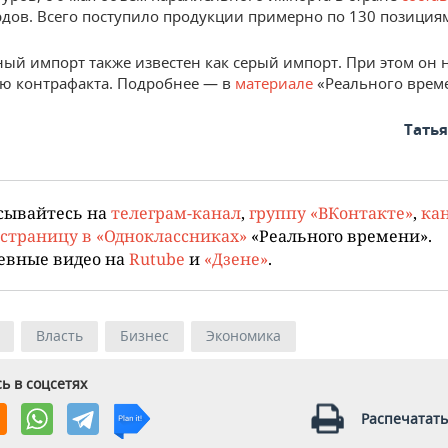
дов. Всего поступило продукции примерно по 130 позиция
ый импорт также известен как серый импорт. При этом он 
ю контрафакта. Подробнее — в
материале
«Реального врем
Тать
сывайтесь на
телеграм-канал
,
группу «ВКонтакте»
,
кан
страницу в «Одноклассниках»
«Реального времени».
евные видео на
Rutube
и
«Дзене»
.
Власть
Бизнес
Экономика
ь в соцсетях
Распечатать