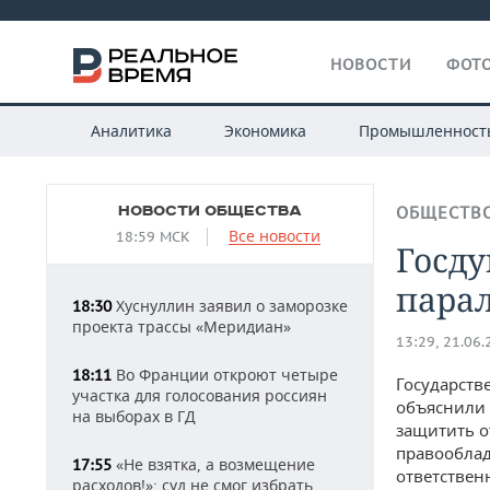
НОВОСТИ
ФОТО
Аналитика
Экономика
Промышленност
НОВОСТИ ОБЩЕСТВА
ОБЩЕСТВ
Все новости
18:59 МСК
Госду
пара
Хуснуллин заявил о заморозке
18:30
проекта трассы «Меридиан»
13:29, 21.06
Во Франции откроют четыре
18:11
Государств
участка для голосования россиян
объяснили 
на выборах в ГД
защитить о
правооблад
«Не взятка, а возмещение
17:55
ответствен
расходов!»: суд не смог избрать