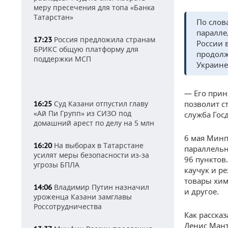
меру пресечения для топа «Банка
Татарстан»
По слов
паралле
Россия предложила странам
17:23
России 
БРИКС общую платформу для
продолж
поддержки МСП
Украине
— Его прин
Суд Казани отпустил главу
позволит с
16:25
«Ай Пи Групп» из СИЗО под
служба Гос
домашний арест по делу на 5 млн
6 мая Мин
На выборах в Татарстане
16:20
параллельн
усилят меры безопасности из-за
96 пунктов
угрозы БПЛА
каучук и р
товары хи
Владимир Путин назначил
14:06
и другое.
уроженца Казани замглавы
Россотрудничества
Как расска
Денис Мант