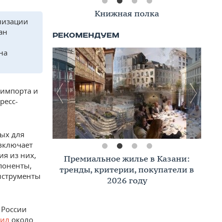
Книжная полка
ализации
ан
на
 импорта и
ресс-
ых для
 включает
ия из них,
Премиальное жилье в Казани:
мпоненты,
тренды, критерии, покупатели в
нструменты
2026 году
 России
вил
около