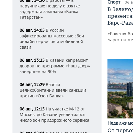
С работы — в
06 авг, 14:50
Спорт
06 а
наручниках: по делу о взятке
В Зелено
задержали замглавы «Банка
презента
Татарстан»
Барс-Рак
В России
06 авг, 14:05
«Ракета» б
зафиксированы массовые сбои
Барс» на ме
онлайн-сервисов и мобильной
связи
В Казани капремонт
06 авг, 13:25
дворов по программе «Наш двор»
завершен на 90%
Власти
06 авг, 12:29
Великобритании ввели санкции
против «Озон Банка»
На участке М-12 от
06 авг, 12:15
Москвы до Казани увеличилось
число зон придорожного сервиса
Недвижим
От перво