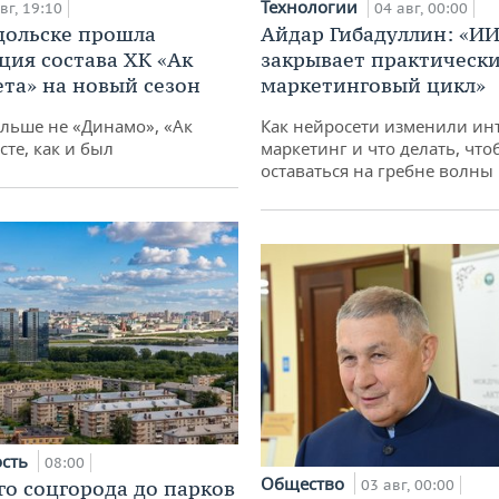
Технологии
вг, 19:10
04 авг, 00:00
дольске прошла
Айдар Гибадуллин: «ИИ
ция состава ХК «Ак
закрывает практически
ета» на новый сезон
маркетинговый цикл»
ольше не «Динамо», «Ак
Как нейросети изменили ин
сте, как и был
маркетинг и что делать, что
оставаться на гребне волны
ость
08:00
Общество
го соцгорода до парков
03 авг, 00:00