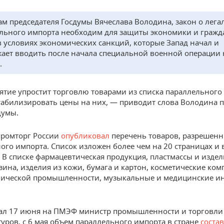
ам председателя Госдумы Вячеслава Володина, закон о лег
льного импорта необходим для защиты экономики и гражд
в условиях экономических санкций, которые Запад начал и
ает вводить после начала специальной военной операции 
.
ятие упростит торговлю товарами из списка параллельного
табилизировать цены на них, — приводит слова Володина п
думы.
промторг России
опубликовал
перечень товаров, разрешенн
ого импорта. Список изложен более чем на 20 страницах и
. В списке фармацевтическая продукция, пластмассы и издел
езина, изделия из кожи, бумага и картон, косметические ко
мической промышленности, музыкальные и медицинские и
зал 17 июня на ПМЭФ министр промышленности и торговли
уров, с 6 мая объем параллельного импорта в стране
соста