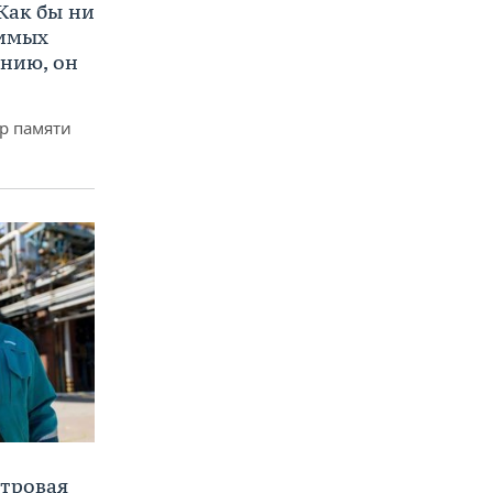
Как бы ни
нимых
ению, он
р памяти
етровая