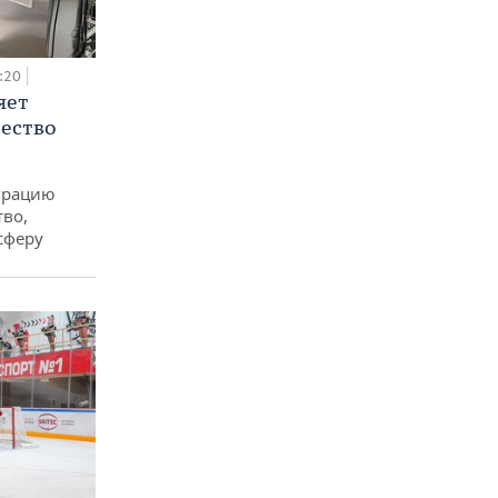
:20
яет
ество
еграцию
тво,
сферу