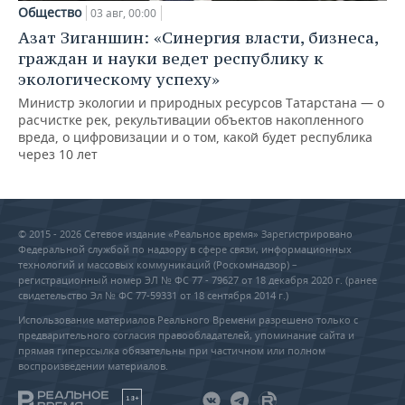
Общество
03 авг, 00:00
Азат Зиганшин: «Синергия власти, бизнеса,
граждан и науки ведет республику к
экологическому успеху»
Министр экологии и природных ресурсов Татарстана — о
расчистке рек, рекультивации объектов накопленного
вреда, о цифровизации и о том, какой будет республика
через 10 лет
© 2015 - 2026 Сетевое издание «Реальное время» Зарегистрировано
Федеральной службой по надзору в сфере связи, информационных
технологий и массовых коммуникаций (Роскомнадзор) –
регистрационный номер ЭЛ № ФС 77 - 79627 от 18 декабря 2020 г. (ранее
свидетельство Эл № ФС 77-59331 от 18 сентября 2014 г.)
Использование материалов Реального Времени разрешено только с
предварительного согласия правообладателей, упоминание сайта и
прямая гиперссылка обязательны при частичном или полном
воспроизведении материалов.
18+