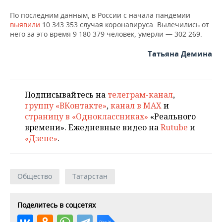
ВОДНЫЕ ВИДЫ СПОРТА
ОБРАЗОВАНИЕ
По последним данным, в России с начала пандемии
ХОККЕЙ С МЯЧОМ
ПРОИСШЕСТВИЯ
выявили
10 343 353 случая коронавируса. Вылечились от
него за это время 9 180 379 человек, умерли — 302 269.
Татьяна Демина
Подписывайтесь на
телеграм-канал
,
группу «ВКонтакте»
,
канал в MAX
и
страницу в «Одноклассниках»
«Реального
времени». Ежедневные видео на
Rutube
и
«Дзене»
.
Общество
Татарстан
Поделитесь в соцсетях