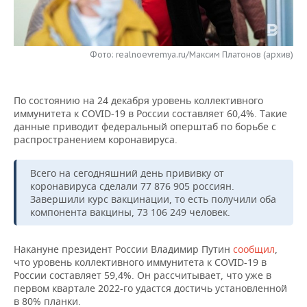
НЕФТЕХИМИЯ
РОЗНИЧНАЯ ТОРГОВЛЯ
НОВОСТИ ТЕХНОЛОГИЙ
МЕРОПРИЯТИЯ
НЕФТЬ
Фото: realnoevremya.ru/Максим Платонов (архив)
ТРАНСПОРТ
IT
НОВОСТИ МЕРОПРИЯТИЙ
СПОРТ
ОПК
УСЛУГИ
МЕДИА
ВЫЕЗДНАЯ РЕДАКЦИЯ
НОВОСТИ СПОРТА
ОБЩЕСТВО
ЭНЕРГЕТИКА
По состоянию на 24 декабря уровень коллективного
иммунитета к COVID-19 в России составляет 60,4%. Такие
ТЕЛЕКОММУНИКАЦИИ
БИЗНЕС-БРАНЧИ
ФУТБОЛ
НОВОСТИ ОБЩЕСТВА
ФОТОГАЛЕРЕЯ
данные приводит федеральный оперштаб по борьбе с
распространением коронавируса.
ONLINE-КОНФЕРЕНЦИИ
ХОККЕЙ
ВЛАСТЬ
СЮЖЕТЫ
Всего на сегодняшний день прививку от
ОТКРЫТАЯ ЛЕКЦИЯ
БАСКЕТБОЛ
ИНФРАСТРУКТУРА
СПРАВОЧНИК
коронавируса сделали 77 876 905 россиян.
Завершили курс вакцинации, то есть получили оба
компонента вакцины, 73 106 249 человек.
ВОЛЕЙБОЛ
ИСТОРИЯ
СПИСОК ПЕРСОН
ПОЛНАЯ ВЕРСИЯ
КИБЕРСПОРТ
КУЛЬТУРА
СПИСОК КОМПАНИЙ
Накануне президент России Владимир Путин
сообщил
,
что уровень коллективного иммунитета к COVID-19 в
России составляет 59,4%. Он рассчитывает, что уже в
ФИГУРНОЕ КАТАНИЕ
МЕДИЦИНА
первом квартале 2022-го удастся достичь установленной
в 80% планки.