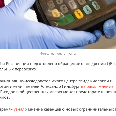
Фото: realnoevremya.ru
Д и Росавиации подготовлено обращение о внедрении QR-к
льных перевозках.
ационально-исследовательского центра эпидемиологии и
огии имени Гамалеи Александр Гинцбург
выразил мнение
,
R-кодов в общественных местах может предотвратить появ
ммов.
 время»
узнало
мнение казанцев о новых ограничительных 