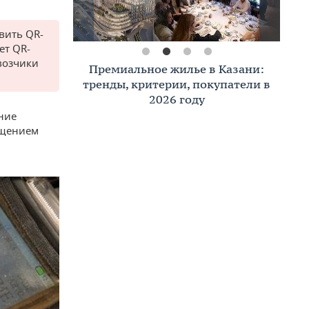
вить QR-
ет QR-
возчики
Премиальное жилье в Казани:
тренды, критерии, покупатели в
2026 году
ние
ащением