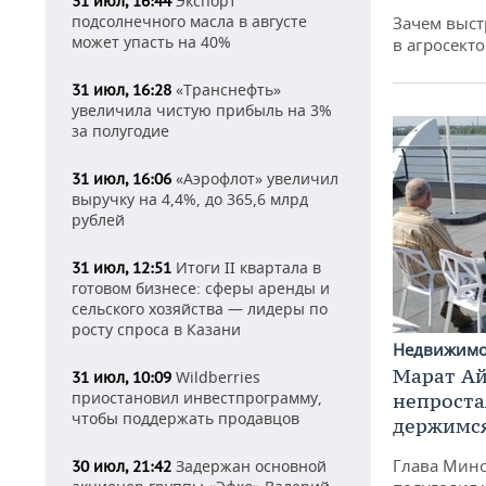
Экспорт
31 июл, 16:44
подсолнечного масла в августе
Зачем выст
может упасть на 40%
в агросекто
«Транснефть»
31 июл, 16:28
увеличила чистую прибыль на 3%
за полугодие
«Аэрофлот» увеличил
31 июл, 16:06
выручку на 4,4%, до 365,6 млрд
рублей
Итоги II квартала в
31 июл, 12:51
готовом бизнесе: сферы аренды и
сельского хозяйства — лидеры по
росту спроса в Казани
Недвижим
Марат Ай
Wildberries
31 июл, 10:09
приостановил инвестпрограмму,
непроста
чтобы поддержать продавцов
держимся
Глава Минс
Задержан основной
30 июл, 21:42