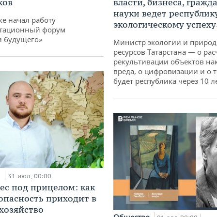
ков
власти, бизнеса, гражд
науки ведет республик
ке начал работу
экологическому успеху
тационный форум
и будущего»
Министр экологии и приро
ресурсов Татарстана — о рас
рекультивации объектов на
вреда, о цифровизации и о т
будет республика через 10 л
и
31 июл, 00:00
ес под прицелом: как
опасность приходит в
 хозяйство
Общество