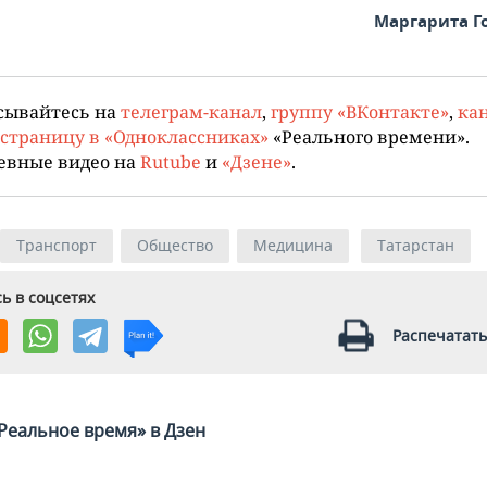
Маргарита Г
сывайтесь на
телеграм-канал
,
группу «ВКонтакте»
,
кан
страницу в «Одноклассниках»
«Реального времени».
евные видео на
Rutube
и
«Дзене»
.
Транспорт
Общество
Медицина
Татарстан
ь в соцсетях
Распечатать
Реальное время» в Дзен