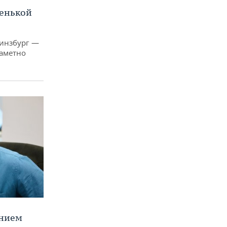
ленькой
Гинзбург —
заметно
ением