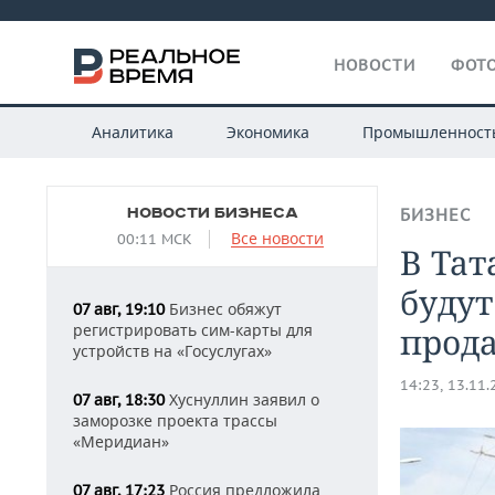
НОВОСТИ
ФОТО
Аналитика
Экономика
Промышленност
НОВОСТИ БИЗНЕСА
БИЗНЕС
Все новости
00:11 МСК
В Тат
будут
Бизнес обяжут
07 авг, 19:10
регистрировать сим-карты для
прод
устройств на «Госуслугах»
14:23, 13.11
Хуснуллин заявил о
07 авг, 18:30
заморозке проекта трассы
«Меридиан»
Россия предложила
07 авг, 17:23