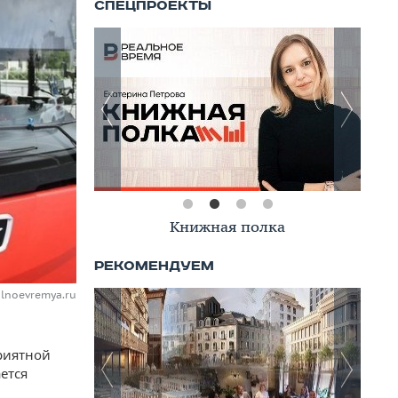
Книжная полка
alnoevremya.ru
приятной
ется