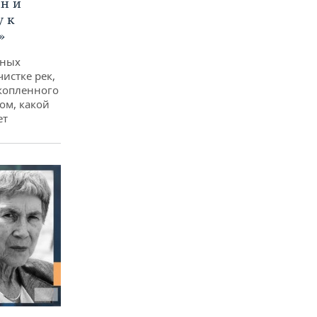
ан и
у к
»
дных
чистке рек,
копленного
ом, какой
ет