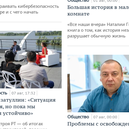
01 авг, 00:00
раивать кибербезопасность
Большая история в ма
ре и с чего начать
комнате
«Все наши вчера» Наталии 
книга о том, как история не
разрушает обычную жизнь
ость
07 авг, 17:32
затуллин: «Ситуация
я, но пока мы
 устойчиво»
Общество
07 авг, 00:00
Проблемы с освобожд
троя РТ — об итогах