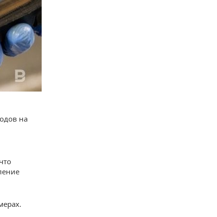
одов на
 что
ление
мерах.