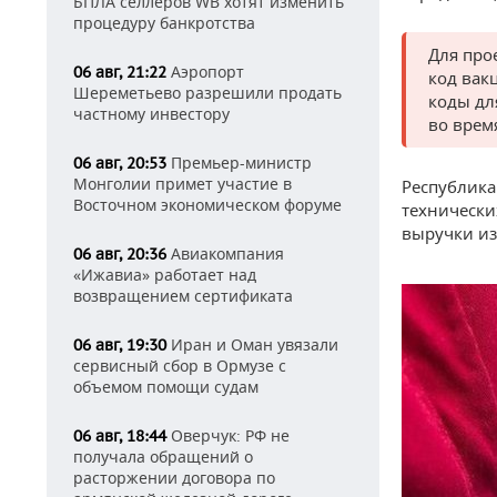
БПЛА селлеров WB хотят изменить
процедуру банкротства
Для про
Аэропорт
06 авг, 21:22
код вак
Шереметьево разрешили продать
коды дл
частному инвестору
во врем
Премьер-министр
06 авг, 20:53
Монголии примет участие в
Республик
Восточном экономическом форуме
технически
выручки из
Авиакомпания
06 авг, 20:36
«Ижавиа» работает над
возвращением сертификата
Иран и Оман увязали
06 авг, 19:30
сервисный сбор в Ормузе с
объемом помощи судам
Оверчук: РФ не
06 авг, 18:44
получала обращений о
расторжении договора по