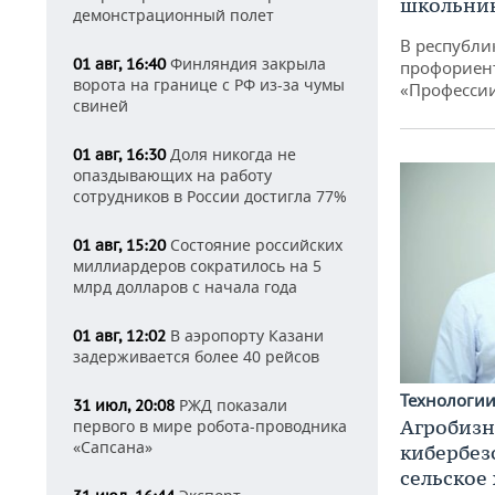
школьни
демонстрационный полет
В республи
Финляндия закрыла
01 авг, 16:40
профориен
ворота на границе с РФ из-за чумы
«Професси
свиней
Доля никогда не
01 авг, 16:30
опаздывающих на работу
сотрудников в России достигла 77%
Состояние российских
01 авг, 15:20
миллиардеров сократилось на 5
млрд долларов с начала года
В аэропорту Казани
01 авг, 12:02
задерживается более 40 рейсов
Технологи
РЖД показали
31 июл, 20:08
Агробизн
первого в мире робота-проводника
«Сапсана»
кибербез
сельское