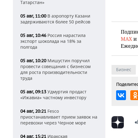
Татарстан»
В аэропорту Казани
05 авг, 11:00
задерживаются более 50 рейсов
Подпи
Россия нарастила
05 авг, 10:46
MAX
и
экспорт шоколада на 18% за
Ежедн
полгода
Мишустин поручил
05 авг, 10:20
провести совещания с бизнесом
Бизнес
для роста производительности
труда
Поделитес
Удмуртия продаст
05 авг, 09:13
«Ижавиа» частному инвестору
Fesco
04 авг, 20:21
приостанавливает прием заявок на
«
перевозки через Черное море
Иракская
04 авг, 15:21