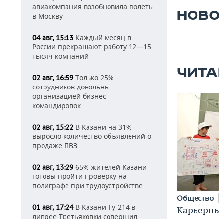
авиакомпания возобновила полеты
НОВО
в Москву
Каждый месяц в
04 авг, 15:13
России прекращают работу 12—15
тысяч компаний
ЧИТА
Только 25%
02 авг, 16:59
сотрудников довольны
организацией бизнес-
командировок
В Казани на 31%
02 авг, 15:22
выросло количество объявлений о
продаже ПВЗ
65% жителей Казани
02 авг, 13:29
готовы пройти проверку на
полиграфе при трудоустройстве
Общество
В Казани Ту-214 в
01 авг, 17:24
Карьерны
ливрее Третьяковки совершил