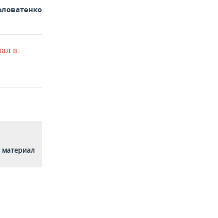
оловатенко
ал в
 материал