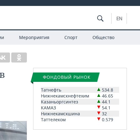
EN
ии
Мероприятия
Спорт
Общество
в
ФОНДОВЫЙ РЫНОК
Татнефть
534.8
Нижнекамскнефтехим
46.65
Казаньоргсинтез
44.1
КАМАЗ
54.1
Нижнекамскшина
32
Таттелеком
0.579