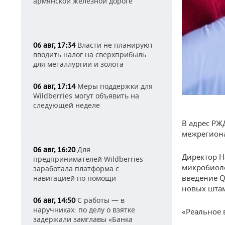
армянской железной дороге
Власти не планируют
06 авг, 17:34
вводить налог на сверхприбыль
для металлургии и золота
Меры поддержки для
06 авг, 17:14
Wildberries могут объявить на
следующей неделе
В адрес РЖ
межрегиона
Для
06 авг, 16:20
Директор Н
предпринимателей Wildberries
микробиол
заработала платформа с
введение Q
навигацией по помощи
новых шта
С работы — в
06 авг, 14:50
наручниках: по делу о взятке
«Реальное
задержали замглавы «Банка