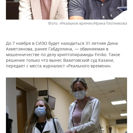
НЕФТЕХИМИЯ
РОЗНИЧНАЯ ТОРГОВЛЯ
НОВОСТИ ТЕХНОЛОГИЙ
МЕРОПРИЯТИЯ
НЕФТЬ
Фото: «Реальное время»/Ирина Плотникова
ТРАНСПОРТ
IT
НОВОСТИ МЕРОПРИЯТИЙ
СПОРТ
ОПК
УСЛУГИ
МЕДИА
ВЫЕЗДНАЯ РЕДАКЦИЯ
НОВОСТИ СПОРТА
ОБЩЕСТВО
ЭНЕРГЕТИКА
До 7 ноября в СИЗО будет находиться 31-летняя Дина
Ахметзянова, ранее Габдуллина, — обвиняемая в
ТЕЛЕКОММУНИКАЦИИ
БИЗНЕС-БРАНЧИ
ФУТБОЛ
НОВОСТИ ОБЩЕСТВА
ФОТОГАЛЕРЕЯ
мошенничестве по делу криптопирамиды Finiko. Такое
решение только что вынес Вахитовский суд Казани,
ONLINE-КОНФЕРЕНЦИИ
ХОККЕЙ
ВЛАСТЬ
СЮЖЕТЫ
передает с места журналист «Реального времени».
ОТКРЫТАЯ ЛЕКЦИЯ
БАСКЕТБОЛ
ИНФРАСТРУКТУРА
СПРАВОЧНИК
ВОЛЕЙБОЛ
ИСТОРИЯ
СПИСОК ПЕРСОН
ПОЛНАЯ ВЕРСИЯ
КИБЕРСПОРТ
КУЛЬТУРА
СПИСОК КОМПАНИЙ
ФИГУРНОЕ КАТАНИЕ
МЕДИЦИНА