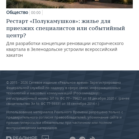
Общество
00:00
Рестарт «Полукамушков»: жилье для
приезжих специалистов или событийный
центр?
Для разработки концепции реновации исторического
квартала в Зеленодольске устроили всероссийский
хакатон
© 2015 - 2026 Сетевое издание «Реальное время» Зарегистрировано
Федеральной службой по надзору в сфере связи, информационных
технологий и массовых коммуникаций (Роскомнадзор) –
регистрационный номер ЭЛ № ФС 77 - 79627 от 18 декабря 2020 г. (ранее
свидетельство Эл № ФС 77-59331 от 18 сентября 2014 г.)
Использование материалов Реального Времени разрешено только с
предварительного согласия правообладателей, упоминание сайта и
прямая гиперссылка обязательны при частичном или полном
воспроизведении материалов.
18+