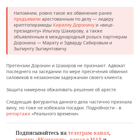
Напомним, ровно такое же обвинение ранее
предъявили
арестованным по делу — лидеру
криптопирамиды
Кириллу Доронину
и «вице-
президенту» Ильгизу Шакирову, а также
объявленным в международный розыск партнерам
Доронина — Марату и Эдварду Сабировым и
Зыгмунту Зыгмунтовичу.
Претензии Доронин и Шакиров не признают. Адвокат
последнего на заседании по мере пресечения обвинил
силовиков в незаконном задержании своего клиента.
Защита намерена обжаловать решение об аресте.
Следующая фигурантка данного дела частично признала
вину, но тоже не избежала посадки. Подробности - в
репортаже
«Реального времени».
Подписывайтесь на
телеграм-канал
,
группу «ВКонтакте»
,
канал в MAX
и