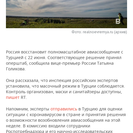
НЕФТЕХИМИЯ
РОЗНИЧНАЯ ТОРГОВЛЯ
НОВОСТИ ТЕХНОЛОГИЙ
МЕРОПРИЯТИЯ
НЕФТЬ
ТРАНСПОРТ
IT
НОВОСТИ МЕРОПРИЯТИЙ
СПОРТ
ОПК
Фото: realnoevremya.ru (архив)
УСЛУГИ
МЕДИА
ВЫЕЗДНАЯ РЕДАКЦИЯ
НОВОСТИ СПОРТА
ОБЩЕСТВО
ЭНЕРГЕТИКА
Россия восстановит полномасштабное авиасообщение с
ТЕЛЕКОММУНИКАЦИИ
БИЗНЕС-БРАНЧИ
ФУТБОЛ
НОВОСТИ ОБЩЕСТВА
ФОТОГАЛЕРЕЯ
Турцией с 22 июня. Соответствующее решение принял
оперштаб, сообщила вице-премьер России Татьяна
ONLINE-КОНФЕРЕНЦИИ
ХОККЕЙ
ВЛАСТЬ
СЮЖЕТЫ
Голикова.
ОТКРЫТАЯ ЛЕКЦИЯ
БАСКЕТБОЛ
ИНФРАСТРУКТУРА
СПРАВОЧНИК
Она рассказала, что инспекция российских экспертов
установила, что масочный режим в Турции соблюдается.
Контроль организован, маски и санитайзеры доступны,
ВОЛЕЙБОЛ
ИСТОРИЯ
СПИСОК ПЕРСОН
ПОЛНАЯ ВЕРСИЯ
пишет
RT.
КИБЕРСПОРТ
КУЛЬТУРА
СПИСОК КОМПАНИЙ
Напомним, эксперты
отправились
в Турцию для оценки
ситуации с коронавирусом в стране и принятия решения
о возможности возобновления авиасообщения на этой
ФИГУРНОЕ КАТАНИЕ
МЕДИЦИНА
неделе. В комиссию входили сотрудники
Роспотребнадзора и его научно-исследовательских