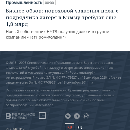
Промышленность
00:00
Бизнес-обзор: пороховой узаконил цеха, с
подрядчика лагеря в Крыму требуют еще
1,8 млрд
Новый собственник НЧТЗ получил долю и в группе
компаний «ТатПром-Холдинг»
© 2015 - 2026 Сетевое издание «Реальное время» Зарегистрировано
Федеральной службой по надзору в сфере связи, информационных
технологий и массовых коммуникаций (Роскомнадзор) –
регистрационный номер ЭЛ № ФС 77 - 79627 от 18 декабря 2020 г. (ранее
свидетельство Эл № ФС 77-59331 от 18 сентября 2014 г.)
Использование материалов Реального Времени разрешено только с
предварительного согласия правообладателей, упоминание сайта и
прямая гиперссылка обязательны при частичном или полном
воспроизведении материалов.
18+
RU
EN
РЕДАКЦИЯ