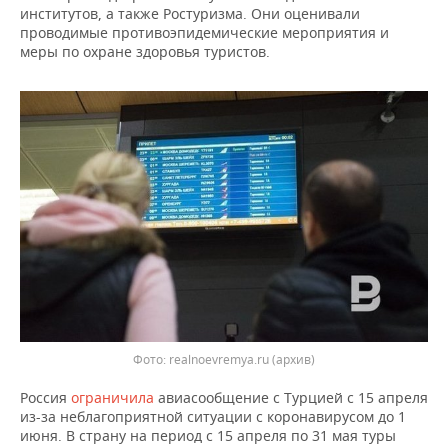
ВОДНЫЕ ВИДЫ СПОРТА
ОБРАЗОВАНИЕ
институтов, а также Ростуризма. Они оценивали
проводимые противоэпидемические мероприятия и
ХОККЕЙ С МЯЧОМ
ПРОИСШЕСТВИЯ
меры по охране здоровья туристов.
Фото: realnoevremya.ru (архив)
Россия
ограничила
авиасообщение с Турцией с 15 апреля
из-за неблагоприятной ситуации с коронавирусом до 1
июня. В страну на период с 15 апреля по 31 мая туры