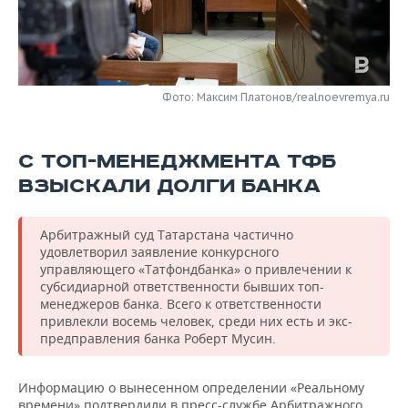
НЕФТЕХИМИЯ
РОЗНИЧНАЯ ТОРГОВЛЯ
НОВОСТИ ТЕХНОЛОГИЙ
МЕРОПРИЯТИЯ
НЕФТЬ
ТРАНСПОРТ
IT
НОВОСТИ МЕРОПРИЯТИЙ
СПОРТ
ОПК
Фото: Максим Платонов/realnoevremya.ru
УСЛУГИ
МЕДИА
ВЫЕЗДНАЯ РЕДАКЦИЯ
НОВОСТИ СПОРТА
ОБЩЕСТВО
ЭНЕРГЕТИКА
С ТОП-МЕНЕДЖМЕНТА ТФБ
ТЕЛЕКОММУНИКАЦИИ
БИЗНЕС-БРАНЧИ
ФУТБОЛ
НОВОСТИ ОБЩЕСТВА
ФОТОГАЛЕРЕЯ
ВЗЫСКАЛИ ДОЛГИ БАНКА
ONLINE-КОНФЕРЕНЦИИ
ХОККЕЙ
ВЛАСТЬ
СЮЖЕТЫ
Арбитражный суд Татарстана частично
ОТКРЫТАЯ ЛЕКЦИЯ
БАСКЕТБОЛ
ИНФРАСТРУКТУРА
СПРАВОЧНИК
удовлетворил заявление конкурсного
управляющего «Татфондбанка» о привлечении к
ВОЛЕЙБОЛ
ИСТОРИЯ
СПИСОК ПЕРСОН
ПОЛНАЯ ВЕРСИЯ
субсидиарной ответственности бывших топ-
менеджеров банка. Всего к ответственности
привлекли восемь человек, среди них есть и экс-
КИБЕРСПОРТ
КУЛЬТУРА
СПИСОК КОМПАНИЙ
предправления банка Роберт Мусин.
ФИГУРНОЕ КАТАНИЕ
МЕДИЦИНА
Информацию о вынесенном определении «Реальному
времени» подтвердили в пресс-службе Арбитражного