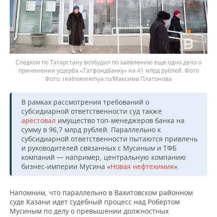
Следком по Татарстану возбудил по заявлению еще одно дело о
причинении ущерба «Татфондбанку» на 41 млрд рублей. Фото
realnoevremya.ru/Максима Платонова
В рамках рассмотрения требований о
субсидиарной ответственности суд также
арестовал
имущество топ-менеджеров банка на
сумму в 96,7 млрд рублей. Параллельно к
субсидиарной ответственности пытаются привлечь
и руководителей связанных с Мусиным и ТФБ
компаний — например, центральную компанию
бизнес-империи Мусина «
Новая нефтехимия
».
Напомним, что параллельно в Вахитовском районном
суде Казани идет судебный процесс над Робертом
Мусиным по делу о превышении должностных