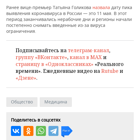
ВОДНЫЕ ВИДЫ СПОРТА
ОБРАЗОВАНИЕ
Ранее вице-премьер Татьяна Голикова
назвала
дату пика
выявления коронавируса в России — это 11 мая. В этот
ХОККЕЙ С МЯЧОМ
ПРОИСШЕСТВИЯ
период заканчивались нерабочие дни и регионы начали
постепенно снимать введенные из-за вируса
ограничения.
Подписывайтесь на
телеграм-канал
,
группу «ВКонтакте»
,
канал в MAX
и
страницу в «Одноклассниках»
«Реального
времени». Ежедневные видео на
Rutube
и
«Дзене»
.
Общество
Медицина
Поделитесь в соцсетях