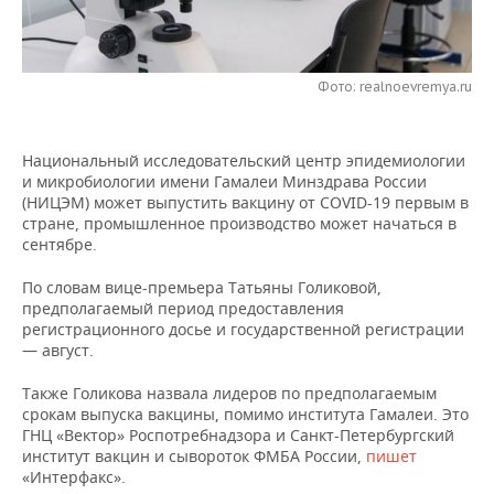
НЕФТЕХИМИЯ
РОЗНИЧНАЯ ТОРГОВЛЯ
НОВОСТИ ТЕХНОЛОГИЙ
МЕРОПРИЯТИЯ
НЕФТЬ
Фото: realnoevremya.ru
ТРАНСПОРТ
IT
НОВОСТИ МЕРОПРИЯТИЙ
СПОРТ
ОПК
УСЛУГИ
МЕДИА
ВЫЕЗДНАЯ РЕДАКЦИЯ
НОВОСТИ СПОРТА
ОБЩЕСТВО
ЭНЕРГЕТИКА
Национальный исследовательский центр эпидемиологии
и микробиологии имени Гамалеи Минздрава России
ТЕЛЕКОММУНИКАЦИИ
БИЗНЕС-БРАНЧИ
ФУТБОЛ
НОВОСТИ ОБЩЕСТВА
ФОТОГАЛЕРЕЯ
(НИЦЭМ) может выпустить вакцину от COVID-19 первым в
стране, промышленное производство может начаться в
ONLINE-КОНФЕРЕНЦИИ
ХОККЕЙ
ВЛАСТЬ
СЮЖЕТЫ
сентябре.
По словам вице-премьера Татьяны Голиковой,
ОТКРЫТАЯ ЛЕКЦИЯ
БАСКЕТБОЛ
ИНФРАСТРУКТУРА
СПРАВОЧНИК
предполагаемый период предоставления
регистрационного досье и государственной регистрации
ВОЛЕЙБОЛ
ИСТОРИЯ
СПИСОК ПЕРСОН
ПОЛНАЯ ВЕРСИЯ
— август.
Также Голикова назвала лидеров по предполагаемым
КИБЕРСПОРТ
КУЛЬТУРА
СПИСОК КОМПАНИЙ
срокам выпуска вакцины, помимо института Гамалеи. Это
ГНЦ «Вектор» Роспотребнадзора и Санкт-Петербургский
ФИГУРНОЕ КАТАНИЕ
МЕДИЦИНА
институт вакцин и сывороток ФМБА России,
пишет
«Интерфакс».