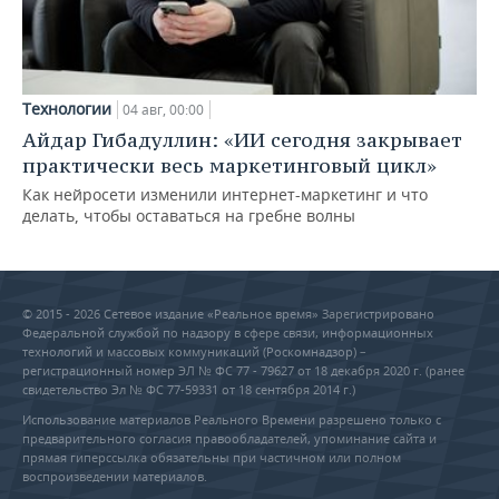
Технологии
04 авг, 00:00
Айдар Гибадуллин: «ИИ сегодня закрывает
практически весь маркетинговый цикл»
Как нейросети изменили интернет-маркетинг и что
делать, чтобы оставаться на гребне волны
© 2015 - 2026 Сетевое издание «Реальное время» Зарегистрировано
Федеральной службой по надзору в сфере связи, информационных
технологий и массовых коммуникаций (Роскомнадзор) –
регистрационный номер ЭЛ № ФС 77 - 79627 от 18 декабря 2020 г. (ранее
свидетельство Эл № ФС 77-59331 от 18 сентября 2014 г.)
Использование материалов Реального Времени разрешено только с
предварительного согласия правообладателей, упоминание сайта и
прямая гиперссылка обязательны при частичном или полном
воспроизведении материалов.