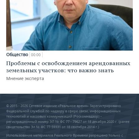
Общество
00:00
Проблемы с освобождением арендованных
земельных участков: что важно знать
Мнение эксперта
© 2015 - 2026 Сетевое издание «Реальное время» Зарегистрировано
Федеральной службой по надзору в сфере связи, информационных
технологий и массовых коммуникаций (Роскомнадзор) –
регистрационный номер ЭЛ № ФС 77 - 79627 от 18 декабря 2020 г. (ранее
свидетельство Эл № ФС 77-59331 от 18 сентября 2014 г.)
Использование материалов Реального Времени разрешено только с