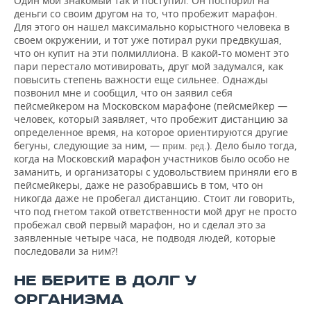
Один мой знакомый так и поступил. Он поспорил на
деньги со своим другом на то, что пробежит марафон.
Для этого он нашел максимально корыстного человека в
своем окружении, и тот уже потирал руки предвкушая,
что он купит на эти полмиллиона. В какой-то момент это
пари перестало мотивировать, друг мой задумался, как
повысить степень важности еще сильнее. Однажды
позвонил мне и сообщил, что он заявил себя
пейсмейкером на Московском марафоне (пейсмейкер —
человек, который заявляет, что пробежит дистанцию за
определенное время, на которое ориентируются другие
бегуны, следующие за ним, —
). Дело было тогда,
прим. ред.
когда на Московский марафон участников было особо не
заманить, и организаторы с удовольствием приняли его в
пейсмейкеры, даже не разобравшись в том, что он
никогда даже не пробегал дистанцию. Стоит ли говорить,
что под гнетом такой ответственности мой друг не просто
пробежал свой первый марафон, но и сделал это за
заявленные четыре часа, не подводя людей, которые
последовали за ним?!
НЕ БЕРИТЕ В ДОЛГ У
ОРГАНИЗМА