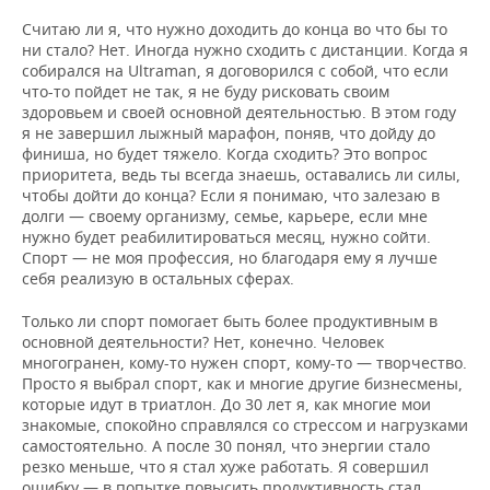
Считаю ли я, что нужно доходить до конца во что бы то
ни стало? Нет. Иногда нужно сходить с дистанции. Когда я
собирался на Ultraman, я договорился с собой, что если
что-то пойдет не так, я не буду рисковать своим
здоровьем и своей основной деятельностью. В этом году
я не завершил лыжный марафон, поняв, что дойду до
финиша, но будет тяжело. Когда сходить? Это вопрос
приоритета, ведь ты всегда знаешь, оставались ли силы,
чтобы дойти до конца? Если я понимаю, что залезаю в
долги — своему организму, семье, карьере, если мне
нужно будет реабилитироваться месяц, нужно сойти.
Спорт — не моя профессия, но благодаря ему я лучше
себя реализую в остальных сферах.
Только ли спорт помогает быть более продуктивным в
основной деятельности? Нет, конечно. Человек
многогранен, кому-то нужен спорт, кому-то — творчество.
Просто я выбрал спорт, как и многие другие бизнесмены,
которые идут в триатлон. До 30 лет я, как многие мои
знакомые, спокойно справлялся со стрессом и нагрузками
самостоятельно. А после 30 понял, что энергии стало
резко меньше, что я стал хуже работать. Я совершил
ошибку — в попытке повысить продуктивность стал