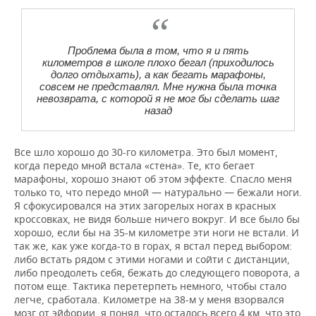
Проблема была в том, что я и пять
километров в школе плохо бегал (приходилось
долго отдыхать), а как бегать марафоны,
совсем не представлял. Мне нужна была точка
невозврата, с которой я не мог бы сделать шаг
назад
Все шло хорошо до 30-го километра. Это был момент,
когда передо мной встала «стена». Те, кто бегает
марафоны, хорошо знают об этом эффекте. Спасло меня
только то, что передо мной — натурально — бежали ноги.
Я сфокусировался на этих загорелых ногах в красных
кроссовках, не видя больше ничего вокруг. И все было бы
хорошо, если бы на 35-м километре эти ноги не встали. И
так же, как уже когда-то в горах, я встал перед выбором:
либо встать рядом с этими ногами и сойти с дистанции,
либо преодолеть себя, бежать до следующего поворота, а
потом еще. Тактика перетерпеть немного, чтобы стало
легче, сработала. Километре на 38-м у меня взорвался
мозг от эйфории, я понял, что осталось всего 4 км, что это