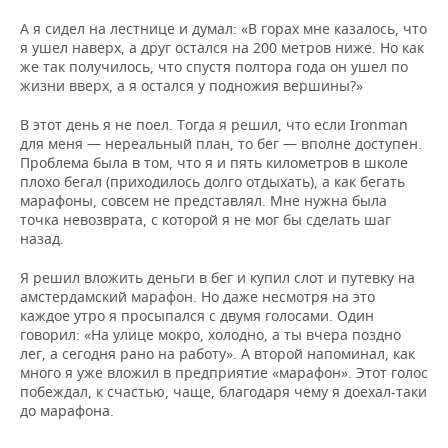
А я сидел на лестнице и думал: «В горах мне казалось, что
я ушел наверх, а друг остался на 200 метров ниже. Но как
же так получилось, что спустя полтора года он ушел по
жизни вверх, а я остался у подножия вершины?»
В этот день я не поел. Тогда я решил, что если Ironman
для меня — нереальный план, то бег — вполне доступен.
Проблема была в том, что я и пять километров в школе
плохо бегал (приходилось долго отдыхать), а как бегать
марафоны, совсем не представлял. Мне нужна была
точка невозврата, с которой я не мог бы сделать шаг
назад.
Я решил вложить деньги в бег и купил слот и путевку на
амстердамский марафон. Но даже несмотря на это
каждое утро я просыпался с двумя голосами. Один
говорил: «На улице мокро, холодно, а ты вчера поздно
лег, а сегодня рано на работу». А второй напоминал, как
много я уже вложил в предприятие «марафон». Этот голос
побеждал, к счастью, чаще, благодаря чему я доехал-таки
до марафона.