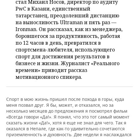
стал Михаил Носов, директор по аудиту
НЕФТЕХИМИЯ
PwC в Казани, единственный
РОЗНИЧНАЯ ТОРГОВЛЯ
НОВОСТИ ТЕХНОЛОГИЙ
МЕРОПРИЯТИЯ
татарстанец, преодолевший дистанцию
НЕФТЬ
на выносливость Ultraman и пять раз —
ТРАНСПОРТ
IT
НОВОСТИ МЕРОПРИЯТИЙ
СПОРТ
Ironman. Он рассказал, как из менеджера,
ОПК
боровшегося за продуктивность, работая
УСЛУГИ
МЕДИА
ВЫЕЗДНАЯ РЕДАКЦИЯ
НОВОСТИ СПОРТА
ОБЩЕСТВО
по 12 часов в день, превратился в
ЭНЕРГЕТИКА
спортсмена-любителя, использующего
ТЕЛЕКОММУНИКАЦИИ
БИЗНЕС-БРАНЧИ
ФУТБОЛ
НОВОСТИ ОБЩЕСТВА
ФОТОГАЛЕРЕЯ
спорт для достижения результатов в
бизнесе и жизни. Журналист «Реального
ONLINE-КОНФЕРЕНЦИИ
ХОККЕЙ
ВЛАСТЬ
СЮЖЕТЫ
времени» приводит рассказ
мотивационного спикера.
ОТКРЫТАЯ ЛЕКЦИЯ
БАСКЕТБОЛ
ИНФРАСТРУКТУРА
СПРАВОЧНИК
ВОЛЕЙБОЛ
ИСТОРИЯ
СПИСОК ПЕРСОН
ПОЛНАЯ ВЕРСИЯ
Спорт в мою жизнь пришел после похода в горы, куда
меня позвал друг. Я бы, может, и отказался, но за
несколько месяцев до предложения я посмотрел фильм
КИБЕРСПОРТ
КУЛЬТУРА
СПИСОК КОМПАНИЙ
«Всегда говори «Да!». Я понял, что это тот самый момент
сказать жизни «Да!», хотя я еще не знал для чего. Так я
ФИГУРНОЕ КАТАНИЕ
МЕДИЦИНА
оказался в Непале, где как-то удивительно сочетаются
приземленность и духовность. Две недели я наслаждался