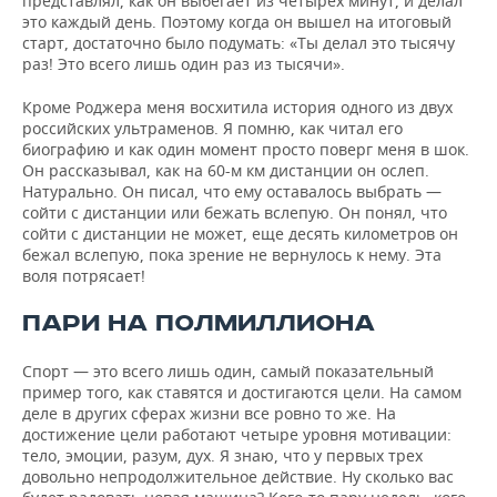
представлял, как он выбегает из четырех минут, и делал
это каждый день. Поэтому когда он вышел на итоговый
старт, достаточно было подумать: «Ты делал это тысячу
раз! Это всего лишь один раз из тысячи».
Кроме Роджера меня восхитила история одного из двух
российских ультраменов. Я помню, как читал его
биографию и как один момент просто поверг меня в шок.
Он рассказывал, как на 60-м км дистанции он ослеп.
Натурально. Он писал, что ему оставалось выбрать —
сойти с дистанции или бежать вслепую. Он понял, что
сойти с дистанции не может, еще десять километров он
бежал вслепую, пока зрение не вернулось к нему. Эта
воля потрясает!
ПАРИ НА ПОЛМИЛЛИОНА
Спорт — это всего лишь один, самый показательный
пример того, как ставятся и достигаются цели. На самом
деле в других сферах жизни все ровно то же. На
достижение цели работают четыре уровня мотивации:
тело, эмоции, разум, дух. Я знаю, что у первых трех
довольно непродолжительное действие. Ну сколько вас