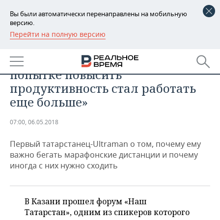
Вы были автоматически перенаправлены на мобильную
версию.
Перейти на полную версию
РЕГИОНЫ
ОБЩЕСТВО
«Я совершил ошибку — в
БАШКОРТОСТАН
НОВОСТИ
попытке повысить
ТАТАРСТАН
АНАЛИТИКА
продуктивность стал работать
еще больше»
УДМУРТИЯ
НОВОСТИ АНАЛИТИКИ
ЭКОНОМИКА
07:00, 06.05.2018
ДЕКЛАРАЦИИ О ДОХОДАХ
НОВОСТИ ЭКОНОМИКИ
ПРОМЫШЛЕННОСТЬ
Первый татарстанец-Ultraman о том, почему ему
КОРОЛИ ГОСЗАКАЗА ПФО
ФИНАНСЫ
НОВОСТИ
НЕДВИЖИМОСТЬ
важно бегать марафонские дистанции и почему
ПРОМЫШЛЕННОСТИ
иногда с них нужно сходить
ВУЗЫ ТАТАРСТАНА
БАНКИ
НОВОСТИ НЕДВИЖИМОСТИ
АВТО
АГРОПРОМ
КОМУ ПРИНАДЛЕЖАТ
БЮДЖЕТ
НОВОСТИ АВТО
БИЗНЕС
ТОРГОВЫЕ ЦЕНТРЫ
МАШИНОСТРОЕНИЕ
В Казани прошел форум «Наш
ТАТАРСТАНА
Татарстан», одним из спикеров которого
ИНВЕСТИЦИИ
НОВОСТИ БИЗНЕСА
ТЕХНОЛОГИИ