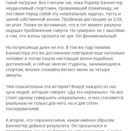
такой нагрузки. Все считали так, пока Роджер Баннистер,
неудачливый спортсмен, проваливший Олимпиаду, не
поставил перед собой эту «нереальную задачу», пусть и
ценой собственной жизни. Пробежав дистанцию за 3,59,
он упал. Позже он вспоминал, что в тот момент реально
ощущал приближение смерти. Но «умирал» он с мыслями
о том, что жизнь прожита не зря. Он феноменальный.
Но потрясающе даже не это. В том же году помимо
Баннистера это же достижение повторили еще несколько
человек! А потом пошла настоящая волна подобных
достижений, и сейчас многие студенты, занимающиеся
спортом, вполне спокойно бегают милю за четыре
минуты.
Чем показательна эта история? Вокруг каждого из нас
куча людей, которые говорят: «Да это нереально». Но вот
стоит одному совершить «нереальное», и оно становится
реальным не только для него, но и для сотен
последователей.
А второе, что поразило меня, каким именно образом
Баннистер добился результата. Он просыпался и