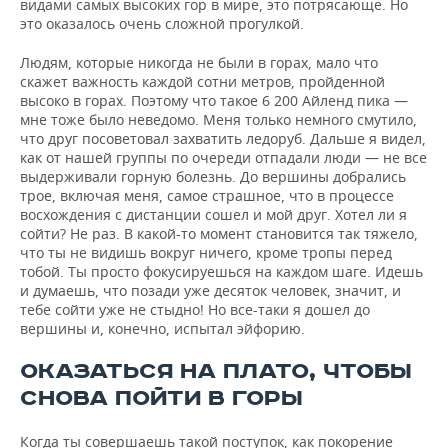
ВОДНЫЕ ВИДЫ СПОРТА
ОБРАЗОВАНИЕ
видами самых высоких гор в мире, это потрясающе. Но
это оказалось очень сложной прогулкой.
ХОККЕЙ С МЯЧОМ
ПРОИСШЕСТВИЯ
Людям, которые никогда не были в горах, мало что
скажет важность каждой сотни метров, пройденной
высоко в горах. Поэтому что такое 6 200 Айленд пика —
мне тоже было неведомо. Меня только немного смутило,
что друг посоветовал захватить ледоруб. Дальше я видел,
как от нашей группы по очереди отпадали люди — не все
выдерживали горную болезнь. До вершины добрались
трое, включая меня, самое страшное, что в процессе
восхождения с дистанции сошел и мой друг. Хотел ли я
сойти? Не раз. В какой-то момент становится так тяжело,
что ты не видишь вокруг ничего, кроме тропы перед
тобой. Ты просто фокусируешься на каждом шаге. Идешь
и думаешь, что позади уже десяток человек, значит, и
тебе сойти уже не стыдно! Но все-таки я дошел до
вершины и, конечно, испытал эйфорию.
ОКАЗАТЬСЯ НА ПЛАТО, ЧТОБЫ
СНОВА ПОЙТИ В ГОРЫ
Когда ты совершаешь такой поступок, как покорение