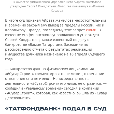
В качестве финансового управляющего Айрата Жамилова
утвержден Сергей Кондратьев.
realnoevremya.ru/Романа
Хасаева
В итоге суд признал Айрата Жамилова несостоятельным
и временно закрыл ему выезд за пределы России, как и
Королькову. Правда, последнему этот запрет
сняли
. В
качестве его финансового управляющего утвержден
Сергей Кондратьев, также известный по делу о
банкротстве «Вамин Татарстан». Заседание по
рассмотрению отчета о результатах реализации
имущества должника назначено на 16 апреля будущего
года.
— Банкротство данных физических лиц компания
«#СуварСтроит» комментировать не может, к компании
отношения они не имеют. Непосредственно на
деятельности «#СуварСтроит» это никак не отразится, —
сообщили «Реальному времени» сегодня в компании
«#СуварСтроит», которая, как известно, вышла из «Сувар
Девелопмент».
«ТАТФОНДБАНК» ПОДАЛ В СУД