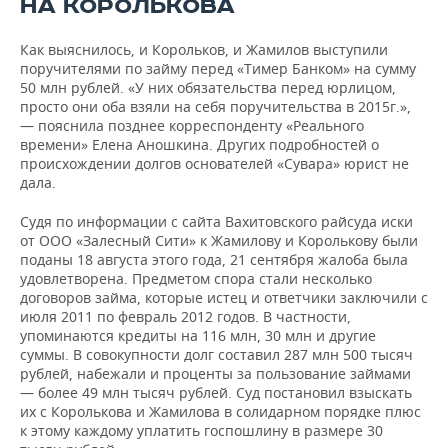
НА КОРОЛЬКОВА
Как выяснилось, и Корольков, и Жамилов выступили
поручителями по займу перед «Тимер Банком» на сумму
50 млн рублей. «У них обязательства перед юрлицом,
просто они оба взяли на себя поручительства в 2015г.»,
— пояснила позднее корреспонденту «Реального
времени» Елена Аношкина. Других подробностей о
происхождении долгов основателей «Сувара» юрист не
дала.
Судя по информации с сайта Вахитовского райсуда иски
от ООО «Залесный Сити» к Жамилову и Королькову были
поданы 18 августа этого года, 21 сентября жалоба была
удовлетворена. Предметом спора стали несколько
договоров займа, которые истец и ответчики заключили с
июля 2011 по февраль 2012 годов. В частности,
упоминаются кредиты на 116 млн, 30 млн и другие
суммы. В совокупности долг составил 287 млн 500 тысяч
рублей, набежали и проценты за пользование займами
— более 49 млн тысяч рублей. Суд постановил взыскать
их с Королькова и Жамилова в солидарном порядке плюс
к этому каждому уплатить госпошлину в размере 30