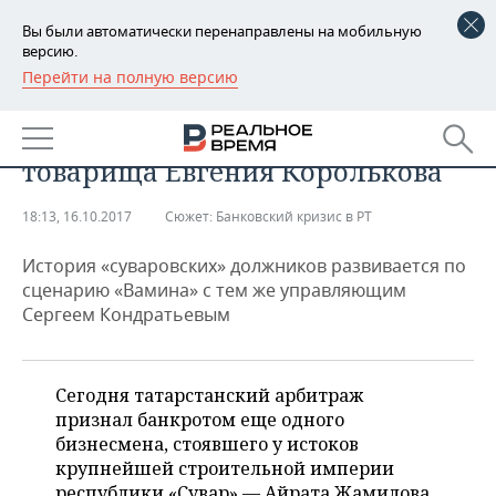
Вы были автоматически перенаправлены на мобильную
версию.
Перейти на полную версию
РЕГИОНЫ
Вслед за основателем «Сувара»
БАШКОРТОСТАН
НОВОСТИ
признали банкротом и
товарища Евгения Королькова
ТАТАРСТАН
АНАЛИТИКА
18:13, 16.10.2017
Сюжет:
Банковский кризис в РТ
УДМУРТИЯ
НОВОСТИ АНАЛИТИКИ
ЭКОНОМИКА
История «суваровских» должников развивается по
ДЕКЛАРАЦИИ О ДОХОДАХ
НОВОСТИ ЭКОНОМИКИ
ПРОМЫШЛЕННОСТЬ
сценарию «Вамина» с тем же управляющим
Сергеем Кондратьевым
КОРОЛИ ГОСЗАКАЗА ПФО
ФИНАНСЫ
НОВОСТИ
НЕДВИЖИМОСТЬ
ПРОМЫШЛЕННОСТИ
ВУЗЫ ТАТАРСТАНА
БАНКИ
НОВОСТИ НЕДВИЖИМОСТИ
АВТО
Сегодня татарстанский арбитраж
АГРОПРОМ
признал банкротом еще одного
КОМУ ПРИНАДЛЕЖАТ
БЮДЖЕТ
НОВОСТИ АВТО
БИЗНЕС
бизнесмена, стоявшего у истоков
ТОРГОВЫЕ ЦЕНТРЫ
МАШИНОСТРОЕНИЕ
крупнейшей строительной империи
ТАТАРСТАНА
ИНВЕСТИЦИИ
НОВОСТИ БИЗНЕСА
ТЕХНОЛОГИИ
республики «Сувар» — Айрата Жамилова.