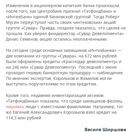
Изменения в акционерном капитале банка произошли
после того, как Центробанк признал «Татфондбанк» и
«ИнтехБанк» единой банковской группой. Тогда Роберт
Мусин переуступил часть своих «интеховских» акций
группе «Сувар». Правда, позднее оказалось, что сделка не
прошла. Как уверял финдиректор «Сувар Девелопмента»
Денис Семенов, акции остались неоплаченными.
На сегодня среди основных заемщиков «ИнтехБанка» —
две компании из группы «Сувара»: на 672 млн рублей
были оформлены кредиты «Краснодар девелопменту» и
на 246 млн «Сувар Девелопменту». Последний с июня
проходит первую банкротную процедуру — наблюдение.
По мнению экспертов, Корольков и Жамилов могли
выступить поручителями по этим кредитам.
Кроме того, недавняя инвентаризация активов
«Татфондбанка» показала, что среди заемщиков-физлиц
нашлись
люди с известными фамилиями. Например, тот
же Евгений Александрович Корольков взял кредит на
114,3 млн рублей.
Василя Ширшова