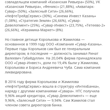
совладельцем компаний «Казанская Ривьера» (50%), УК
«Казанская Ривьера», «Феникс» (21,88%), «Аквапарк-
Сувар» (50%), «Залесный Сити» (26,66%),
«НефтеТрейдСервис» (30%), «Синема Инвест Казань»
(1,08%), «Стратегия-Земля» (26,66%), «Сувар-
Девелопмент» (25%), «Сувар-Инвест» (23,75%), «Тетеево-2»
(26,66%), «Керамика-Маркет» (8%).
Но главное детище Королькова и Жамилова —
основанное в 1999 году ООО «Компания «Сувар-Казань».
Первые годы Корольков сам был ее генеральным
директором, в последние — должность занимал Ринат
Валеевич Губайдуллин. На 20,04% фирма принадлежала
ООО «Сувар-Инвест», доли по 19,4% были у Жамилова,
Королькова и Бориса Андреевича Чуба. Сама компания
ликвидирована.
В 2016 году фирма Королькова и Жамилова
«НефтеТрейдСервис» вошла в структуру «ИнтехБанка»,
наряду с другими компаниями «Сувара». НТС получила
9,96% акций кредитора, «Сувар Девелопмент» — еще
9,96%, «Залесный Сити» — 9,94%. Сам Жамилов стал
членом совета директоров банка.