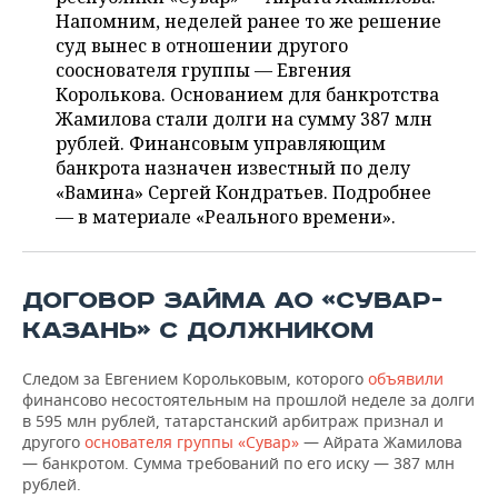
НЕФТЕХИМИЯ
Напомним, неделей ранее то же решение
РОЗНИЧНАЯ ТОРГОВЛЯ
НОВОСТИ ТЕХНОЛОГИЙ
МЕРОПРИЯТИЯ
суд вынес в отношении другого
НЕФТЬ
сооснователя группы — Евгения
ТРАНСПОРТ
IT
НОВОСТИ МЕРОПРИЯТИЙ
СПОРТ
Королькова. Основанием для банкротства
ОПК
Жамилова стали долги на сумму 387 млн
рублей. Финансовым управляющим
УСЛУГИ
МЕДИА
ВЫЕЗДНАЯ РЕДАКЦИЯ
НОВОСТИ СПОРТА
ОБЩЕСТВО
ЭНЕРГЕТИКА
банкрота назначен известный по делу
«Вамина» Сергей Кондратьев. Подробнее
ТЕЛЕКОММУНИКАЦИИ
БИЗНЕС-БРАНЧИ
ФУТБОЛ
НОВОСТИ ОБЩЕСТВА
ФОТОГАЛЕРЕЯ
— в материале «Реального времени».
ONLINE-КОНФЕРЕНЦИИ
ХОККЕЙ
ВЛАСТЬ
СЮЖЕТЫ
ДОГОВОР ЗАЙМА АО «СУВАР-
ОТКРЫТАЯ ЛЕКЦИЯ
БАСКЕТБОЛ
ИНФРАСТРУКТУРА
СПРАВОЧНИК
КАЗАНЬ» С ДОЛЖНИКОМ
ВОЛЕЙБОЛ
ИСТОРИЯ
СПИСОК ПЕРСОН
ПОЛНАЯ ВЕРСИЯ
Следом за Евгением Корольковым, которого
объявили
КИБЕРСПОРТ
КУЛЬТУРА
СПИСОК КОМПАНИЙ
финансово несостоятельным на прошлой неделе за долги
в 595 млн рублей, татарстанский арбитраж признал и
другого
основателя группы «Сувар»
— Айрата Жамилова
ФИГУРНОЕ КАТАНИЕ
МЕДИЦИНА
— банкротом. Сумма требований по его иску — 387 млн
рублей.