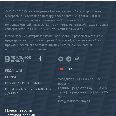
© 2015 - 2026 Сетевое издание «Реальное время» Зарегистрировано
Федеральной службой по надзору в сфере связи, информационных
технологий и массовых коммуникаций (Роскомнадзор) –
регистрационный номер ЭЛ № ФС 77 - 79627 от 18 декабря 2020 г. (ранее
свидетельство Эл № ФС 77-59331 от 18 сентября 2014 г.)
Использование материалов Реального Времени разрешено только с
предварительного согласия правообладателей, упоминание сайта и
прямая гиперссылка обязательны при частичном или полном
воспроизведении материалов.
18+
RU
EN
РЕДАКЦИЯ
РЕКЛАМА
Учредитель ООО «Реальное
ПРАВОВАЯ ИНФОРМАЦИЯ
время»
Главный редактор Саушина А.А.
ПОЛИТИКА О ПЕРСОНАЛЬНЫХ
Телефон редакции: +7 (843) 222-
ДАННЫХ
90-80
info@realnoevremya.ru
Полная версия
Тестовая версия