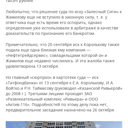
тысяч рублей.
Любопытно, что решение суда по иску «Залесный Сити» к
Жамилову еще не вступило в законную силу, т. е. у
ответчика еще есть время его оспорить, однако
определение уже использовали в арбитраже в качестве
доказательств по признанию его банкротом.
Примечательно, что 20 сентября иск к Королькову также
подала еще одна близкая ему компания —
«Нефтетрейдсервис», совладельцами которой он и
Жамилов еще недавно числились. И эта жалоба также
удовлетворена 13 октября.
Но главный «сюрприз» в картотеке суда — иск
«Татфондбанка» от 13 сентября к Е.А. Королькову, И.А.
Войтко и Р.Н. Таймасову (руководил «Казанской Ривьерой»
до 2008 г.). Третьими лицами проходят ЗАО
«Развлекательный комплекс «Ривьера» и ООО
«Актив-116». Подробностей по этому делу пока нет,
предварительное заседание назначено на 26 октября.