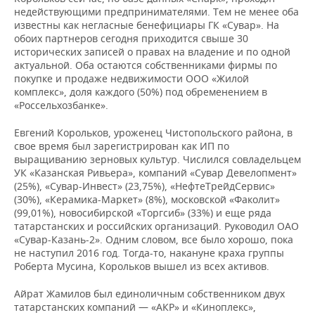
недействующими предпринимателями. Тем не менее оба
известны как негласные бенефициары ГК «Сувар». На
обоих партнеров сегодня приходится свыше 30
исторических записей о правах на владение и по одной
актуальной. Оба остаются собственниками фирмы по
покупке и продаже недвижимости ООО «Жилой
комплекс», доля каждого (50%) под обременением в
«Россельхозбанке».
Евгений Корольков, уроженец Чистопольского района, в
свое время был зарегистрирован как ИП по
выращиванию зерновых культур. Числился совладельцем
УК «Казанская Ривьера», компаний «Сувар Девелопмент»
(25%), «Сувар-Инвест» (23,75%), «НефтеТрейдСервис»
(30%), «Керамика-Маркет» (8%), московской «Факолит»
(99,01%), новосибирской «Торгсиб» (33%) и еще ряда
татарстанских и российских организаций. Руководил ОАО
«Сувар-Казань-2». Одним словом, все было хорошо, пока
не наступил 2016 год. Тогда-то, накануне краха группы
Роберта Мусина, Корольков вышел из всех активов.
Айрат Жамилов был единоличным собственником двух
татарстанских компаний — «АКР» и «Киноплекс»,