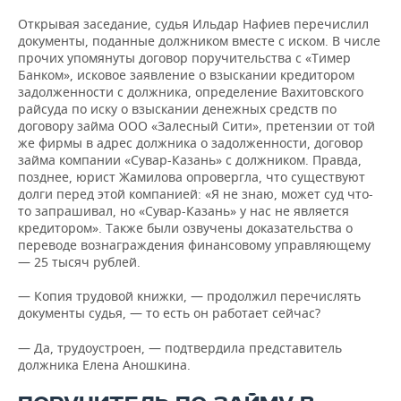
ВОДНЫЕ ВИДЫ СПОРТА
ОБРАЗОВАНИЕ
Открывая заседание, судья Ильдар Нафиев перечислил
документы, поданные должником вместе с иском. В числе
ХОККЕЙ С МЯЧОМ
ПРОИСШЕСТВИЯ
прочих упомянуты договор поручительства с «Тимер
Банком», исковое заявление о взыскании кредитором
задолженности с должника, определение Вахитовского
райсуда по иску о взыскании денежных средств по
договору займа ООО «Залесный Сити», претензии от той
же фирмы в адрес должника о задолженности, договор
займа компании «Сувар-Казань» с должником. Правда,
позднее, юрист Жамилова опровергла, что существуют
долги перед этой компанией: «Я не знаю, может суд что-
то запрашивал, но «Сувар-Казань» у нас не является
кредитором». Также были озвучены доказательства о
переводе вознаграждения финансовому управляющему
— 25 тысяч рублей.
— Копия трудовой книжки, — продолжил перечислять
документы судья, — то есть он работает сейчас?
— Да, трудоустроен, — подтвердила представитель
должника Елена Аношкина.