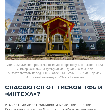
Долги Жамилова проистекают из договора поручительства перед
«Тимер Банком» на сумму 50 млн рублей, а также по
обязательствам перед ООО «Залесный Сити» — 337 млн рублей.
realnoevremya.ru/Олега Тихонова
СПАСАЮТСЯ ОТ ТИСКОВ ТФБ И
«ИНТЕХА»?
И 45-летний Айрат Жамилов, и 67-летний Евгений
Корольков сейчас, по базе данных «Спарк», проходят