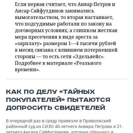
НЕФТЕХИМИЯ
Если первая считает, что Анвар Петров и
Ансар Сайфутдинов занимались
РОЗНИЧНАЯ ТОРГОВЛЯ
НОВОСТИ ТЕХНОЛОГИЙ
МЕРОПРИЯТИЯ
НЕФТЬ
вымогательством, то вторая настаивает,
что подсудимые работали по закону на
ТРАНСПОРТ
IT
НОВОСТИ МЕРОПРИЯТИЙ
СПОРТ
ОПК
договорных условиях, а слишком жесткая
мера пресечения в виде ареста за
УСЛУГИ
МЕДИА
ВЫЕЗДНАЯ РЕДАКЦИЯ
НОВОСТИ СПОРТА
ОБЩЕСТВО
ЭНЕРГЕТИКА
«зарплату» размером 1—4 тысячи рублей
в месяц связана с влиянием потерпевшей
ТЕЛЕКОММУНИКАЦИИ
БИЗНЕС-БРАНЧИ
ФУТБОЛ
НОВОСТИ ОБЩЕСТВА
ФОТОГАЛЕРЕЯ
стороны — то есть сети «Эдельвейс».
Подробнее в материале «Реального
ONLINE-КОНФЕРЕНЦИИ
ХОККЕЙ
ВЛАСТЬ
СЮЖЕТЫ
времени».
ОТКРЫТАЯ ЛЕКЦИЯ
БАСКЕТБОЛ
ИНФРАСТРУКТУРА
СПРАВОЧНИК
КАК ПО ДЕЛУ «ТАЙНЫХ
ВОЛЕЙБОЛ
ИСТОРИЯ
СПИСОК ПЕРСОН
ПОЛНАЯ ВЕРСИЯ
ПОКУПАТЕЛЕЙ» ПЫТАЮТСЯ
КИБЕРСПОРТ
КУЛЬТУРА
СПИСОК КОМПАНИЙ
ДОПРОСИТЬ СВИДЕТЕЛЕЙ
ФИГУРНОЕ КАТАНИЕ
МЕДИЦИНА
В очередной раз в среду привезли в Приволжский
районный суд из СИЗО 40-летнего Анвара Петрова и 21-
летнего Ансара Сайфутдинова, которых
обвиняют
в