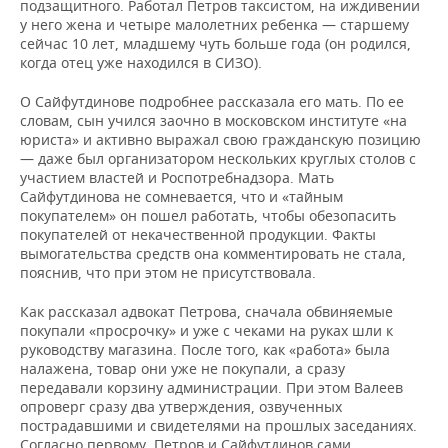
подзащитного. Работал Петров таксистом, на иждивении
у него жена и четыре малолетних ребенка — старшему
сейчас 10 лет, младшему чуть больше года (он родился,
когда отец уже находился в СИЗО).
О Сайфутдинове подробнее рассказала его мать. По ее
словам, сын учился заочно в московском институте «на
юриста» и активно выражал свою гражданскую позицию
— даже был организатором нескольких круглых столов с
участием властей и Роспотребнадзора. Мать
Сайфутдинова не сомневается, что и «тайным
покупателем» он пошел работать, чтобы обезопасить
покупателей от некачественной продукции. Факты
вымогательства средств она комментировать не стала,
пояснив, что при этом не присутствовала.
Как рассказал адвокат Петрова, сначала обвиняемые
покупали «просрочку» и уже с чеками на руках шли к
руководству магазина. После того, как «работа» была
налажена, товар они уже не покупали, а сразу
передавали корзину администрации. При этом Валеев
опроверг сразу два утверждения, озвученных
пострадавшими и свидетелями на прошлых заседаниях.
Согласно первому, Петров и Сайфутдинов сами