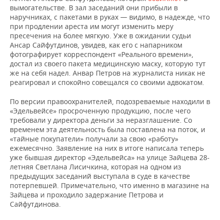
ВОДНЫЕ ВИДЫ СПОРТА
ОБРАЗОВАНИЕ
вымогательстве. В зал заседаний они прибыли в
наручниках, с пакетами в руках — видимо, в надежде, что
ХОККЕЙ С МЯЧОМ
ПРОИСШЕСТВИЯ
при продлении ареста им могут изменить меру
пресечения на более мягкую. Уже в ожидании судьи
Ансар Сайфутдинов, увидев, как его с напарником
фотографирует корреспондент «Реального времени»,
достал из своего пакета медицинскую маску, которую тут
же на себя надел. Анвар Петров на журналиста никак не
реагировал и спокойно совещался со своими адвокатом.
По версии правоохранителей, подозреваемые находили в
«Эдельвейсе» просроченную продукцию, после чего
требовали у директора деньги за неразглашение. Со
временем эта деятельность была поставлена на поток, и
«тайные покупатели» получали за свою «работу»
ежемесячно. Заявление на них в итоге написала теперь
уже бывшая директор «Эдельвейса» на улице Зайцева 28-
летняя Светлана Лисичкина, которая на одном из
предыдущих заседаний выступала в суде в качестве
потерпевшей. Примечательно, что именно в магазине на
Зайцева и проходило задержание Петрова и
Сайфутдинова.