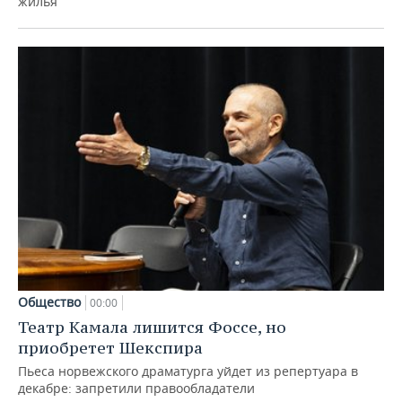
жилья
Общество
00:00
Театр Камала лишится Фоссе, но
приобретет Шекспира
Пьеса норвежского драматурга уйдет из репертуара в
декабре: запретили правообладатели