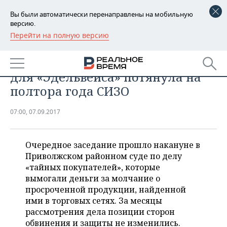
Вы были автоматически перенаправлены на мобильную
версию.
Перейти на полную версию
РЕГИОНЫ
БИЗНЕС
Услуга «тайных покупателей»
БАШКОРТОСТАН
НОВОСТИ
для «Эдельвейса» потянула на
ТАТАРСТАН
АНАЛИТИКА
полтора года СИЗО
УДМУРТИЯ
НОВОСТИ АНАЛИТИКИ
ЭКОНОМИКА
07:00, 07.09.2017
ДЕКЛАРАЦИИ О ДОХОДАХ
НОВОСТИ ЭКОНОМИКИ
ПРОМЫШЛЕННОСТЬ
Очередное заседание прошло накануне в
КОРОЛИ ГОСЗАКАЗА ПФО
ФИНАНСЫ
НОВОСТИ
НЕДВИЖИМОСТЬ
Приволжском районном суде по делу
ПРОМЫШЛЕННОСТИ
«тайных покупателей», которые
ВУЗЫ ТАТАРСТАНА
БАНКИ
НОВОСТИ НЕДВИЖИМОСТИ
АВТО
вымогали деньги за молчание о
АГРОПРОМ
просроченной продукции, найденной
КОМУ ПРИНАДЛЕЖАТ
БЮДЖЕТ
НОВОСТИ АВТО
БИЗНЕС
ими в торговых сетях. За месяцы
ТОРГОВЫЕ ЦЕНТРЫ
МАШИНОСТРОЕНИЕ
рассмотрения дела позиции сторон
ТАТАРСТАНА
ИНВЕСТИЦИИ
НОВОСТИ БИЗНЕСА
обвинения и защиты не изменились.
ТЕХНОЛОГИИ