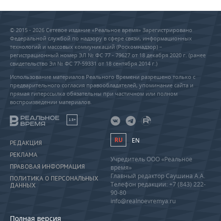
© 2015 - 2026 Сетевое издание «Реальное время» Зарегистрировано
Федеральной службой по надзору в сфере связи, информационных
технологий и массовых коммуникаций (Роскомнадзор) –
регистрационный номер ЭЛ № ФС 77 - 79627 от 18 декабря 2020 г. (ранее
свидетельство Эл № ФС 77-59331 от 18 сентября 2014 г.)
Использование материалов Реального Времени разрешено только с
предварительного согласия правообладателей, упоминание сайта и
прямая гиперссылка обязательны при частичном или полном
воспроизведении материалов.
18+
RU
EN
РЕДАКЦИЯ
РЕКЛАМА
Учредитель ООО «Реальное
ПРАВОВАЯ ИНФОРМАЦИЯ
время»
Главный редактор Саушина А.А.
ПОЛИТИКА О ПЕРСОНАЛЬНЫХ
Телефон редакции: +7 (843) 222-
ДАННЫХ
90-80
info@realnoevremya.ru
Полная версия