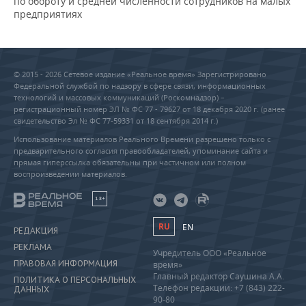
по обороту и средней численности сотрудников на малых
предприятиях
© 2015 - 2026 Сетевое издание «Реальное время» Зарегистрировано
Федеральной службой по надзору в сфере связи, информационных
технологий и массовых коммуникаций (Роскомнадзор) –
регистрационный номер ЭЛ № ФС 77 - 79627 от 18 декабря 2020 г. (ранее
свидетельство Эл № ФС 77-59331 от 18 сентября 2014 г.)
Использование материалов Реального Времени разрешено только с
предварительного согласия правообладателей, упоминание сайта и
прямая гиперссылка обязательны при частичном или полном
воспроизведении материалов.
18+
RU
EN
РЕДАКЦИЯ
РЕКЛАМА
Учредитель ООО «Реальное
ПРАВОВАЯ ИНФОРМАЦИЯ
время»
Главный редактор Саушина А.А.
ПОЛИТИКА О ПЕРСОНАЛЬНЫХ
Телефон редакции: +7 (843) 222-
ДАННЫХ
90-80