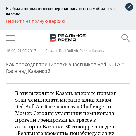
Вы были автоматически перенаправлены на мобильную
версию.
Перейти на полную версию
РЕГИОНЫ
​Хроника пикирующих
БАШКОРТОСТАН
НОВОСТИ
«мастеров» и «претендентов»
ТАТАРСТАН
АНАЛИТИКА
18:00, 21.07.2017
Сюжет:
Red Bull Air Race в Казани
УДМУРТИЯ
НОВОСТИ АНАЛИТИКИ
ЭКОНОМИКА
Как проходят тренировки участников Red Bull Air
Race над Казанкой
ДЕКЛАРАЦИИ О ДОХОДАХ
НОВОСТИ ЭКОНОМИКИ
ПРОМЫШЛЕННОСТЬ
КОРОЛИ ГОСЗАКАЗА ПФО
ФИНАНСЫ
НОВОСТИ
НЕДВИЖИМОСТЬ
В эти выходные Казань впервые примет
ПРОМЫШЛЕННОСТИ
этап чемпионата мира по авиагонкам
ВУЗЫ ТАТАРСТАНА
БАНКИ
НОВОСТИ НЕДВИЖИМОСТИ
АВТО
Red Bull Air Race в классах Challenger и
АГРОПРОМ
Master. Сегодня участники чемпионата
КОМУ ПРИНАДЛЕЖАТ
БЮДЖЕТ
НОВОСТИ АВТО
БИЗНЕС
провели тренировки на трассе в
ТОРГОВЫЕ ЦЕНТРЫ
МАШИНОСТРОЕНИЕ
акватории Казанки. Фотокорреспондент
ТАТАРСТАНА
«Реального времени» понаблюдал за их
ИНВЕСТИЦИИ
НОВОСТИ БИЗНЕСА
ТЕХНОЛОГИИ