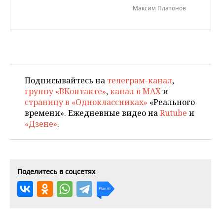
ВОДНЫЕ ВИДЫ СПОРТА
ОБРАЗОВАНИЕ
Максим Платонов
ХОККЕЙ С МЯЧОМ
ПРОИСШЕСТВИЯ
Подписывайтесь на
телеграм-канал
,
группу «ВКонтакте»
,
канал в MAX
и
страницу в «Одноклассниках»
«Реального
времени». Ежедневные видео на
Rutube
и
«Дзене»
.
Поделитесь в соцсетях