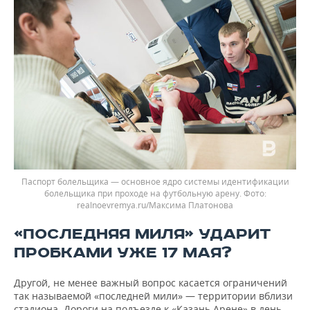
Паспорт болельщика — основное ядро системы идентификации
болельщика при проходе на футбольную арену.
realnoevremya.ru/Максима Платонова
«ПОСЛЕДНЯЯ МИЛЯ» УДАРИТ
ПРОБКАМИ УЖЕ 17 МАЯ?
Другой, не менее важный вопрос касается ограничений
так называемой «последней мили» — территории вблизи
стадиона. Дороги на подъезде к «Казань Арене» в день