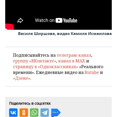
Василя Ширшова, видео Камиля Исмаилова
Подписывайтесь на
телеграм-канал
,
группу «ВКонтакте»
,
канал в MAX
и
страницу в «Одноклассниках»
«Реального
времени». Ежедневные видео на
Rutube
и
«Дзене»
.
Поделитесь в соцсетях