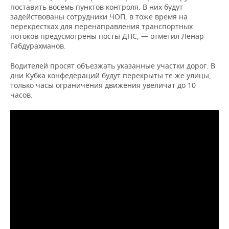
поставить восемь пунктов контроля. В них будут
задействованы сотрудники ЧОП, в тоже время на
перекрестках для перенаправления транспортных
потоков предусмотрены посты ДПС, — отметил Ленар
Габдурахманов.
Водителей просят объезжать указанные участки дорог. В
дни Кубка конфедераций будут перекрыты те же улицы,
только часы ограничения движения увеличат до 10
часов.