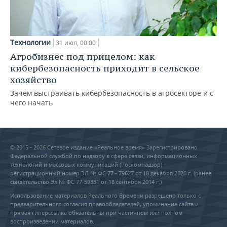
Технологии
31 июл, 00:00
Агробизнес под прицелом: как
кибербезопасность приходит в сельское
хозяйство
Зачем выстраивать кибербезопасность в агросекторе и с
чего начать
© 2015 - 2026 Сетевое издание «Реальное время» Зарегистрировано
Федеральной службой по надзору в сфере связи, информационных
технологий и массовых коммуникаций (Роскомнадзор) –
регистрационный номер ЭЛ № ФС 77 - 79627 от 18 декабря 2020 г. (ранее
свидетельство Эл № ФС 77-59331 от 18 сентября 2014 г.)
Использование материалов Реального Времени разрешено только с
предварительного согласия правообладателей, упоминание сайта и
прямая гиперссылка обязательны при частичном или полном
воспроизведении материалов.