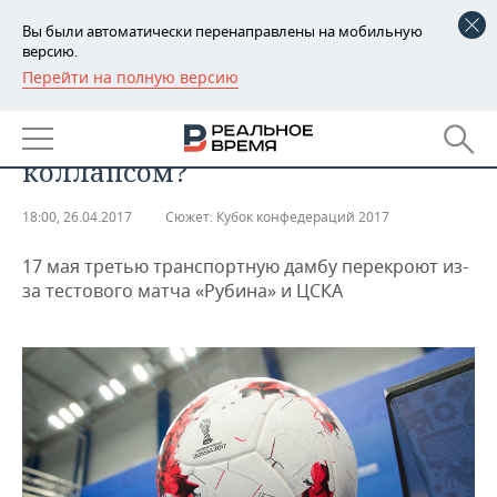
Вы были автоматически перенаправлены на мобильную
версию.
Перейти на полную версию
РЕГИОНЫ
Репетиция Кубка конфедераций
БАШКОРТОСТАН
НОВОСТИ
грозит Казани транспортным
коллапсом?
ТАТАРСТАН
АНАЛИТИКА
18:00, 26.04.2017
Сюжет:
Кубок конфедераций 2017
УДМУРТИЯ
НОВОСТИ АНАЛИТИКИ
ЭКОНОМИКА
17 мая третью транспортную дамбу перекроют из-
ДЕКЛАРАЦИИ О ДОХОДАХ
НОВОСТИ ЭКОНОМИКИ
ПРОМЫШЛЕННОСТЬ
за тестового матча «Рубина» и ЦСКА
КОРОЛИ ГОСЗАКАЗА ПФО
ФИНАНСЫ
НОВОСТИ
НЕДВИЖИМОСТЬ
ПРОМЫШЛЕННОСТИ
ВУЗЫ ТАТАРСТАНА
БАНКИ
НОВОСТИ НЕДВИЖИМОСТИ
АВТО
АГРОПРОМ
КОМУ ПРИНАДЛЕЖАТ
БЮДЖЕТ
НОВОСТИ АВТО
БИЗНЕС
ТОРГОВЫЕ ЦЕНТРЫ
МАШИНОСТРОЕНИЕ
ТАТАРСТАНА
ИНВЕСТИЦИИ
НОВОСТИ БИЗНЕСА
ТЕХНОЛОГИИ