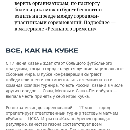
ВОДНЫЕ ВИДЫ СПОРТА
ОБРАЗОВАНИЕ
верить организаторам, по паспорту
болельщика можно будет бесплатно
ХОККЕЙ С МЯЧОМ
ПРОИСШЕСТВИЯ
ездить на поезде между городами-
участниками соревнований. Подробнее —
в материале «Реального времени».
ВСЕ, КАК НА КУБКЕ
С 17 июня Казань ждет старт большого футбольного
праздника, когда в город съедутся лучшие национальные
сборные мира. В Кубке конфедераций сыграют
победители шести континентальных чемпионатов и
команда хозяйки турнира, то есть России. Казани в числе
других городов — Сочи, Москвы и Санкт-Петербурга —
выпала честь принять у себя игры Кубка.
Ровно за месяц до соревнований — 17 мая — город
отрепетирует ответственный турнир тестовым матчем
«Рубин» — ЦСКА. Игры на «Казань Арене» проходят
регулярно, качество газона соответствует всем
международным требованиям. Так зачем же нужна