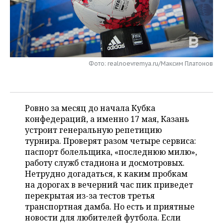
НЕФТЕХИМИЯ
РОЗНИЧНАЯ ТОРГОВЛЯ
НОВОСТИ ТЕХНОЛОГИЙ
МЕРОПРИЯТИЯ
НЕФТЬ
ТРАНСПОРТ
IT
НОВОСТИ МЕРОПРИЯТИЙ
СПОРТ
ОПК
УСЛУГИ
МЕДИА
ВЫЕЗДНАЯ РЕДАКЦИЯ
НОВОСТИ СПОРТА
ОБЩЕСТВО
Фото: realnoevremya.ru/Максим Платонов
ЭНЕРГЕТИКА
ТЕЛЕКОММУНИКАЦИИ
БИЗНЕС-БРАНЧИ
ФУТБОЛ
НОВОСТИ ОБЩЕСТВА
ФОТОГАЛЕРЕЯ
Ровно за месяц до начала Кубка
ONLINE-КОНФЕРЕНЦИИ
ХОККЕЙ
ВЛАСТЬ
СЮЖЕТЫ
конфедераций, а именно 17 мая, Казань
устроит генеральную репетицию
ОТКРЫТАЯ ЛЕКЦИЯ
БАСКЕТБОЛ
ИНФРАСТРУКТУРА
СПРАВОЧНИК
турнира. Проверят разом четыре сервиса:
паспорт болельщика, «последнюю милю»,
ВОЛЕЙБОЛ
ИСТОРИЯ
СПИСОК ПЕРСОН
ПОЛНАЯ ВЕРСИЯ
работу служб стадиона и досмотровых.
Нетрудно догадаться, к каким пробкам
КИБЕРСПОРТ
КУЛЬТУРА
СПИСОК КОМПАНИЙ
на дорогах в вечерний час пик приведет
перекрытая из-за тестов третья
ФИГУРНОЕ КАТАНИЕ
МЕДИЦИНА
транспортная дамба. Но есть и приятные
новости для любителей футбола. Если