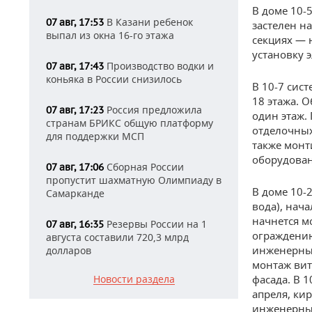
В доме 10-
В Казани ребенок
07 авг, 17:53
застелен на
выпал из окна 16-го этажа
секциях — 
установку 
Производство водки и
07 авг, 17:43
коньяка в России снизилось
В 10-7 сис
18 этажа. 
Россия предложила
07 авг, 17:23
один этаж.
странам БРИКС общую платформу
отделочных
для поддержки МСП
также монт
оборудован
Сборная России
07 авг, 17:06
пропустит шахматную Олимпиаду в
В доме 10-
Самарканде
вода), нач
начнется м
Резервы России на 1
07 авг, 16:35
ограждению
августа составили 720,3 млрд
инженерных
долларов
монтаж вит
Новости раздела
фасада. В 
апреля, ки
инженерные