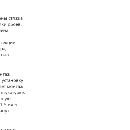
ены стяжка
йки обоев,
нена
 секции
ра,
стью
онтаж
и установку
дет монтаж
штукатурке.
ичную
1-5 идет
ачнут