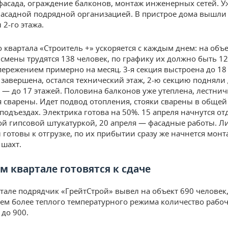
фасада, ограждение балконов, монтаж инженерных сетей. У
фасадной подрядной организацией. В пристрое дома вышли
2-го этажа.
 квартала «Строитель +» ускоряется с каждым днем: на объе
и смены трудятся 138 человек, по графику их должно быть 1
опережением примерно на месяц. 3-я секция выстроена до 18
 завершена, остался технический этаж, 2-ю секцию подняли 
ю — до 17 этажей. Половина балконов уже утеплена, лестни
 сварены. Идет подвод отопления, стояки сварены в общей
 подъездах. Электрика готова на 50%. 15 апреля начнутся о
ой гипсовой штукатуркой, 20 апреля — фасадные работы. Л
 готовы к отгрузке, по их прибытии сразу же начнется монт
 шахт.
-м квартале готовятся к сдаче
ртале подрядчик «ГрейтСтрой» вывел на объект 690 человек,
ем более теплого температурного режима количество рабо
 до 900.