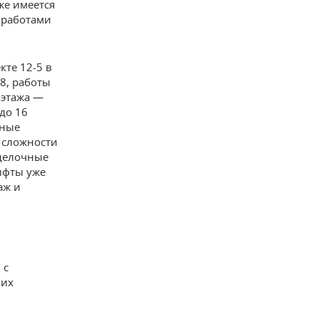
же имеется
 работами
кте 12-5 в
28, работы
 этажа —
до 16
чные
 сложности
тделочные
ифты уже
аж и
 с
чих