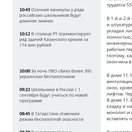
трудятся 55
Осенние каникулы у ряда
10:43
российских школьников будут
В 1-й и 2-
длиннее зимних
и штукатур
укладки ли
В столице РТ отремонтируют
10:12
полностью,
ряд зданий Казанского кремля за
инженерных
174 млн рублей
рабочие пер
поэтому, к
окончена в
За ночь ПВО сбила более 300
10:00
В доме 11-
украинских беспилотников
вентиляции
окон, кров
Школьники в России с 1
09:22
лифтов. Че
сентября будут учиться по новой
В доме 11-
программе
кладку и н
монолит и 
В Татарстане отменили
08:45
вставлять о
режим беспилотной опасности