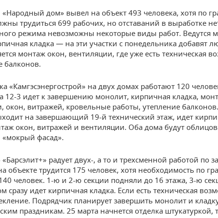
1 «Народный дом» вывел на объект 493 человека, хотя по г
лжны трудиться 699 рабочих, но отставаний в выработке нет
ного режима невозможны некоторые виды работ. Ведутся 
рпичная кладка — на эти участки с понедельника добавят л
ется монтаж окон, вентиляции, где уже есть техническая в
е балконов.
ка «Камгэсэнергострой» на двух домах работают 120 человек
а 12-3 идет к завершению монолит, кирпичная кладка, мон
, окон, витражей, кровельные работы, утепление балконов.
ходит на завершающий 19-й технический этаж, идет кирп
нтаж окон, витражей и вентиляции. Оба дома будут облицо
 «мокрый фасад».
 «Барсэлит+» радует двух-, а то и трехсменной работой по з
на объекте трудится 175 человек, хотя необходимость по гр
140 человек. 1-ю и 2-ю секции подняли до 16 этажа, 3-ю се
ом сразу идет кирпичная кладка. Если есть техническая воз
текление. Подрядчик планирует завершить монолит и кладку
йским праздникам. 25 марта начнется отделка штукатуркой, 