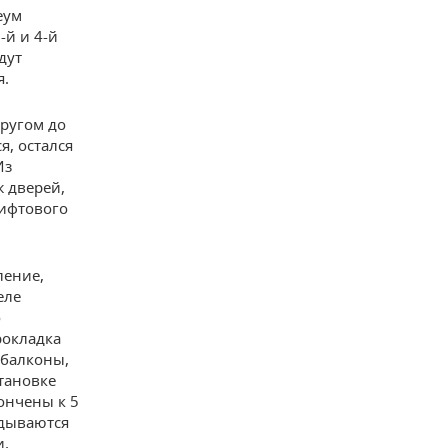
еум
-й и 4-й
дут
я.
кругом до
я, остался
Из
ж дверей,
лифтового
ление,
еле
о
рокладка
 балконы,
тановке
кончены к 5
адываются
и,