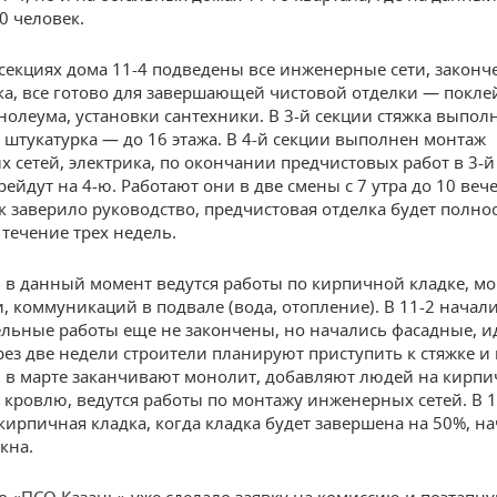
0 человек.
й секциях дома 11-4 подведены все инженерные сети, законч
ка, все готово для завершающей чистовой отделки — покле
нолеума, установки сантехники. В 3-й секции стяжка выпол
 штукатурка — до 16 этажа. В 4-й секции выполнен монтаж
 сетей, электрика, по окончании предчистовых работ в 3-й
ейдут на 4-ю. Работают они в две смены с 7 утра до 10 вече
ак заверило руководство, предчистовая отделка будет полно
 течение трех недель.
1 в данный момент ведутся работы по кирпичной кладке, м
, коммуникаций в подвале (вода, отопление). В 11-2 начал
ельные работы еще не закончены, но начались фасадные, и
рез две недели строители планируют приступить к стяжке и 
3 в марте заканчивают монолит, добавляют людей на кирп
а кровлю, ведутся работы по монтажу инженерных сетей. В 1
кирпичная кладка, когда кладка будет завершена на 50%, н
кна.