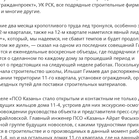
гражданпроект», УК РСК, все подрядные строительные фирм
и многие другие.
ние два месяца кропотливого труда лед тронулся, особенно 
12-м кварталах, также на 12-м квартале наметился явный ли
+», который, мы надеемся, не сбавит темпов и будет продо
 том же духе», — сказал на одном из последних совещаний Г
ся и еженедельные воскресные объезды, где подрядчики 
ся о сделанном по каждому дому за прошедший период и
ют о предстоящих на следующей неделе работах. Поскольк
чала строительство школы, Ильшат Гимаев дал распоряжен
ании территории 11-го квартала, установке ограждений, о
ездных путей для поставки строительных материалов.
деле «ПСО Казань» стало открытым и контактным не только 
удущих жильцов дома 11-4, устроив для них экскурсию-осмо
ровождении руководства объекта и представителя пресс-с
райловской. Главный инженер ПСО «Казань» Айрат Фасыхов
ой группе будущих новоселов, с какими трудностями прих
ся в строительстве и о производимых в данный момент раб
1-4, но и на остальных домах 11-го квартала, где на данны