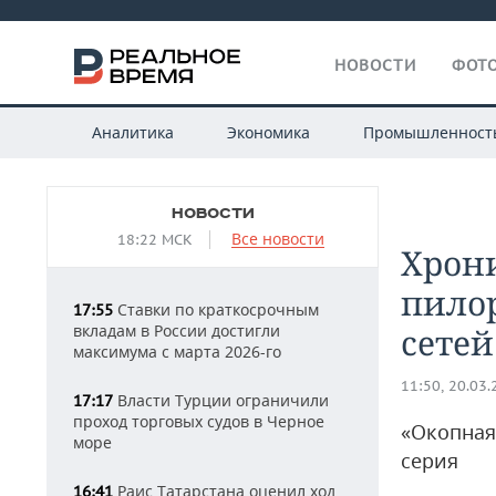
НОВОСТИ
ФОТО
Аналитика
Экономика
Промышленност
НОВОСТИ
Все новости
18:22 МСК
Хрони
пило
Ставки по краткосрочным
17:55
вкладам в России достигли
сетей
максимума с марта 2026-го
11:50, 20.03
Власти Турции ограничили
17:17
проход торговых судов в Черное
«Окопная
море
серия
Раис Татарстана оценил ход
16:41