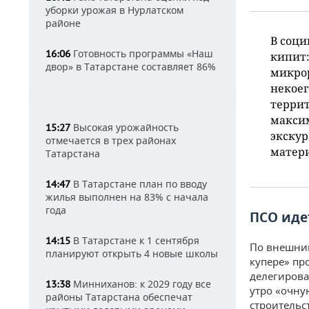
уборки урожая в Нурлатском
районе
В соци
Готовность программы «Наш
16:06
кипит:
двор» в Татарстане составляет 86%
микрор
некоег
террит
максим
Высокая урожайность
15:27
экскур
отмечается в трех районах
матер
Татарстана
В Татарстане план по вводу
14:47
жилья выполнен на 83% с начала
года
ПСО иде
В Татарстане к 1 сентября
14:15
По внешним
планируют открыть 4 новые школы
купере» пр
делегирова
Минниханов: к 2029 году все
13:38
утро «очну
районы Татарстана обеспечат
строительс