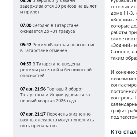
Руководств
В аэропорту Казани
08:38
задерживаются 30 рейсов на вылет
готовых ин
и прилет
доме 11-3,
«Зодчий». 
Сегодня в Татарстане
07:00
которые до
ожидается до +31 градуса
работы при
самое повт
Режим «Ракетная опасность»
05:42
«Зодчий» и
в Татарстане отменен
Сазонов, ла
таким обра
В Татарстане введены
04:53
режимы ракетной и беспилотной
И конечно 
опасностей
невозможно
контактиро
Торговый оборот
07 авг, 21:36
постоянной
Татарстана и Индии удвоился за
контроль. 
первый квартал 2026 года
календарны
график раб
Перечень жизненно
07 авг, 21:17
под текстом
важных лекарств могут пополнить
пять препаратов
Кто стал