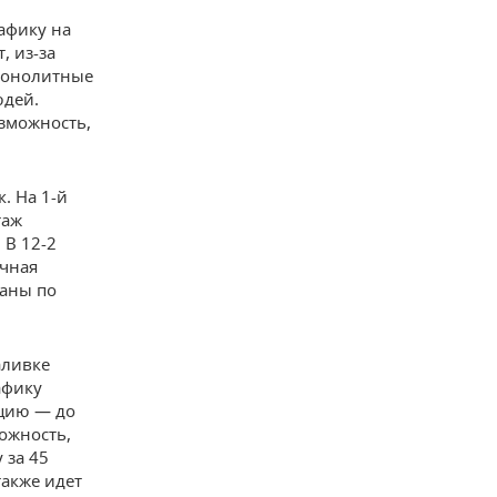
рафику на
, из-за
монолитные
юдей.
озможность,
. На 1-й
таж
 В 12-2
ичная
ваны по
аливке
афику
кцию — до
можность,
 за 45
также идет