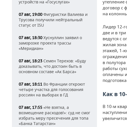
утепление 
устройств на «Госуслугах»
договор с 
на колонны 
Фигуристки Валиева и
07 авг, 19:00
Трусова получили нейтральный
статус от ISU
Лидер 12-го
две и в тр
Хуснуллин заявил о
07 авг, 18:30
ведутся с 
заморозке проекта трассы
жилая зона
«Меридиан»
этажей, 1-
ограждения
Семен Терехов: «Буду
07 авг, 18:23
в полутора
доказывать, что достоин быть в
работы сух
основном составе «Ак Барса»
оплачены и
подготовка
Во Франции откроют
07 авг, 18:11
четыре участка для голосования
Как в 10
россиян на выборах в ГД
В 10-м ква
«Не взятка, а
07 авг, 17:55
наступлени
возмещение расходов!»: суд не смог
избрать меру пресечения для топа
увеличится
«Банка Татарстан»