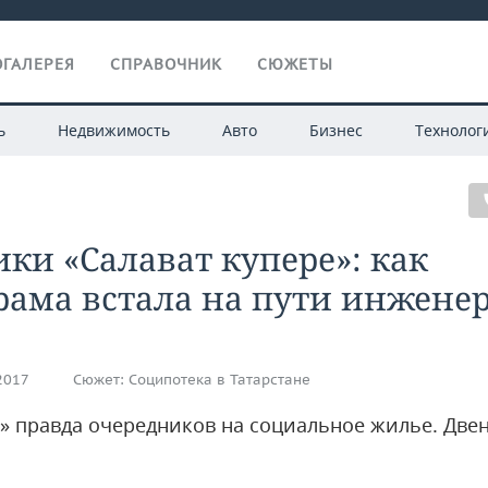
ГАЛЕРЕЯ
СПРАВОЧНИК
СЮЖЕТЫ
ь
Недвижимость
Авто
Бизнес
Технолог
ки «Салават купере»: как
рама встала на пути инжене
.2017
Сюжет:
Соципотека в Татарстане
» правда очередников на социальное жилье. Две