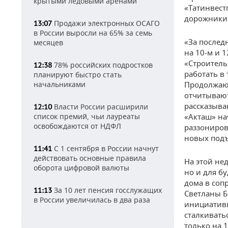
крытыми ледовыми аренами
«Татинвест
дорожники 
Продажи электронных ОСАГО
13:07
в России выросли на 65% за семь
«За послед
месяцев
на 10-м и 
«Строитель
78% российских подростков
12:38
работать в
планируют быстро стать
начальниками
Продолжают
отчитывают
рассказыва
Власти России расширили
12:10
список премий, чьи лауреаты
«Акташ» на
освобождаются от НДФЛ
раззониров
новых подъ
С 1 сентября в России начнут
11:41
действовать основные правила
На этой не
оборота цифровой валюты
но и для б
дома в соп
За 10 лет пенсия госслужащих
11:13
Светланы Б
в России увеличилась в два раза
инициативн
сталкивать
только на 1