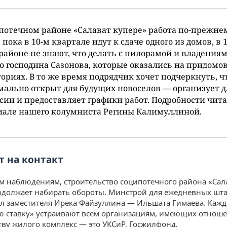
потечном районе «Салават купере» работа по-прежне
 пока в 10-м квартале идут к сдаче одного из домов, в 
айоне не знают, что делать с пилорамой и владения
о господина Сазонова, которые оказались на придомо
ориях. В то же время подрядчик хочет подчеркнуть, ч
ально открыт для будущих новоселов — организует д
сии и предоставляет графики работ. Подробности чита
иале нашего колумниста Регины Калимуллиной.
т на контакт
 наблюдениям, строительство соципотечного района «Сал
одолжает набирать обороты. Минстрой для ежедневных шт
л заместителя Ирека Файзуллина — Ильшата Гимаева. Кажд
ю ставку» устраивают всем организациям, имеющих отноше
тву жилого комплекс — это УКСиР, Госжилфонд,