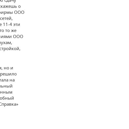
ю сдачу
скажешь о
а фирмы ООО
сетей,
 11-4 эти
то то же
ениями ООО
лухам,
 стройкой,
, но и
 решило
тала на
ельный
денным
робный
Справка»