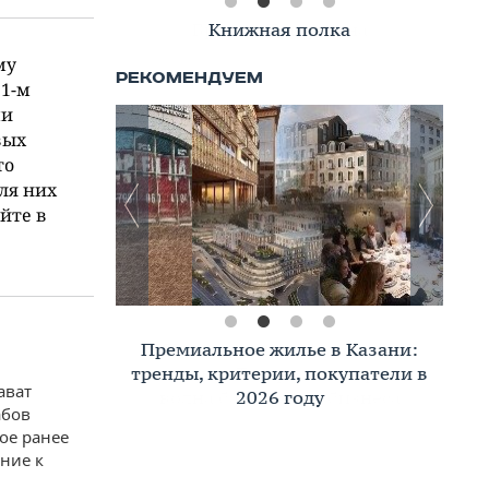
Книжная полка
му
11-м
ми
вых
то
ля них
йте в
Премиальное жилье в Казани:
тренды, критерии, покупатели в
ават
2026 году
абов
ое ранее
ние к