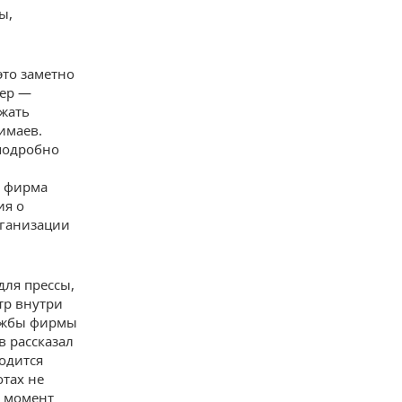
ы,
это заметно
дер —
лжать
имаев.
подробно
у фирма
ия о
рганизации
для прессы,
тр внутри
лужбы фирмы
 рассказал
одится
отах не
й момент