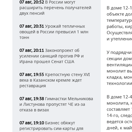
В России могут
07 авг, 20:52
расширить перечень получателей
В доме 12-
двух пенсий
объекте до
температур
Урожай тепличных
работы, ки
07 авг, 20:31
овощей в России превысил 1 млн
Осуществля
тонн
и утеплени
Законопроект об
07 авг, 20:11
У подрядчи
усилении санкций против РФ и
секции дом
Ирана прошел Сенат США
вентиляции
монолит вы
Крепостную стену XVI
07 авг, 19:55
кладка, мо
века в Казанском кремле ждет
технологии
реставрация
В доме 12-4
Гимнастки Мельникова
07 авг, 19:38
монолита, 
и Листунова пропустят ЧЕ из-за
составляет 
отказа в визах
14-го, след
ведется ос
Бизнес обяжут
07 авг, 19:10
дней, к ма
регистрировать сим-карты для