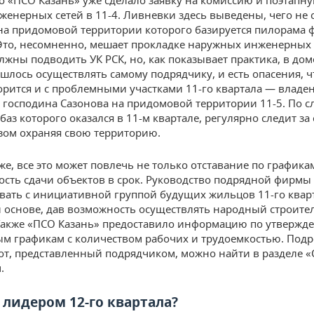
о «ПСО Казань» уже сделало заявку на комиссию и поэтапну
женерных сетей в 11-4. Ливневки здесь выведены, чего не 
 на придомовой территории которого базируется пилорам
Это, несомненно, мешает прокладке наружных инженерных 
лжны подводить УК РСК, но, как показывает практика, в доме
шлось осуществлять самому подрядчику, и есть опасения, ч
орится и с проблемными участками 11-го квартала — влад
 господина Сазонова на придомовой территории 11-5. По с
баз которого оказался в 11-м квартале, регулярно следит за
зом охраняя свою территорию.
же, все это может повлечь не только отставание по графикам
сть сдачи объектов в срок. Руководство подрядной фирмы
вать с инициативной группой будущих жильцов 11-го квар
 основе, дав возможность осуществлять народный строит
Также «ПСО Казань» предоставило информацию по утверж
м графикам с количеством рабочих и трудоемкостью. Под
от, представленный подрядчиком, можно найти в разделе «
.
 лидером 12-го квартала?