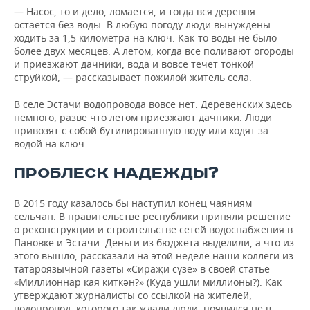
— Насос, то и дело, ломается, и тогда вся деревня
остается без воды. В любую погоду люди вынуждены
ходить за 1,5 километра на ключ. Как-то воды не было
более двух месяцев. А летом, когда все поливают огороды
и приезжают дачники, вода и вовсе течет тонкой
струйкой, — рассказывает пожилой житель села.
В селе Эстачи водопровода вовсе нет. Деревенских здесь
немного, разве что летом приезжают дачники. Люди
привозят с собой бутилированную воду или ходят за
водой на ключ.
ПРОБЛЕСК НАДЕЖДЫ?
В 2015 году казалось бы наступил конец чаяниям
сельчан. В правительстве республики приняли решение
о реконструкции и строительстве сетей водоснабжения в
Пановке и Эстачи. Деньги из бюджета выделили, а что из
этого вышло, рассказали на этой неделе наши коллеги из
татароязычной газеты «Сираҗи сүзе» в своей статье
«Миллионнар кая киткән?» (Куда ушли миллионы?). Как
утверждают журналисты со ссылкой на жителей,
водопровод, которого так ждали люди, появился не в