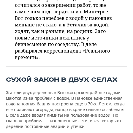
ВОДНЫЕ ВИДЫ СПОРТА
ОБРАЗОВАНИЕ
отчитался о завершении работ, то же
самое нам подтвердили и в Минстрое.
ХОККЕЙ С МЯЧОМ
ПРОИСШЕСТВИЯ
Вот только перебоев с водой у пановцев
меньше не стало, а в Эстачах за водой,
ходят, как и раньше, на родник. Зато
новые источники появились у
бизнесменов по соседству. В деле
разбирался корреспондент «Реального
времени».
СУХОЙ ЗАКОН В ДВУХ СЕЛАХ
Жители двух деревень в Высокогорском районе годами
маются из-за проблем с водой. В Пановке единственная
водонапорная башня построена еще в 70-х. Летом, когда
все поливают огороды, напор в кране сильно ослабевает.
В селе даже вводят лимиты на пользование водой. Но
главная проблема — изношенные сети, из-за которых в
деревне постоянные аварии и утечки.