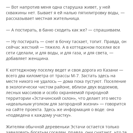
— Вот напротив меня одна старушка живет, у ней
скважины нет. Бывает я ей налью пятилитровку воды, —
рассказывает местная жительница.
— А постирать, в баню сходить как же? — спрашиваем.
— Ну постирать — снег в бочку таскает, топит. Правда, он
сейчас жесткий — тяжело. А в коттеджном поселке все
сети сделали, и для воды, и для газа, и для света, —
добавляет женщина.
К коттеджному поселку ведет и своя дорога из Казани —
всего два километра от трассы М-7. Застать здесь на
месте никого не удалось — дома пока пустуют. Поселение
в экологически чистом районе, вблизи двух водоемов,
лесных массивов и особо охраняемой природной
территории «Эстачинский склон», что делает это место
«идеальным уголком для загородной жизни» — говорится
на сайте проекта. Здесь же информация о воде: она
«подведена к каждому участку».
Жителям обычной деревеньки Эстачи остается только
завидовать богатым соседям, правда, они считают, что те