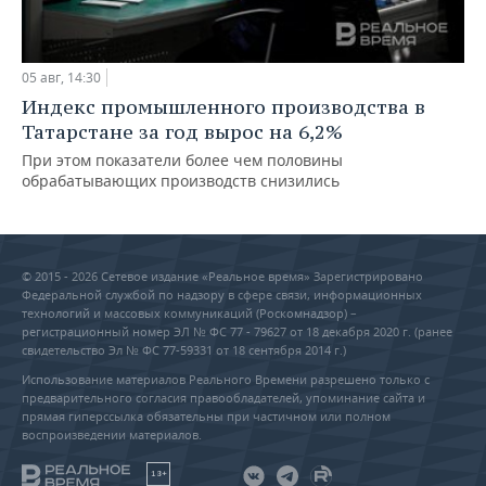
05 авг, 14:30
Индекс промышленного производства в
Татарстане за год вырос на 6,2%
При этом показатели более чем половины
обрабатывающих производств снизились
© 2015 - 2026 Сетевое издание «Реальное время» Зарегистрировано
Федеральной службой по надзору в сфере связи, информационных
технологий и массовых коммуникаций (Роскомнадзор) –
регистрационный номер ЭЛ № ФС 77 - 79627 от 18 декабря 2020 г. (ранее
свидетельство Эл № ФС 77-59331 от 18 сентября 2014 г.)
Использование материалов Реального Времени разрешено только с
предварительного согласия правообладателей, упоминание сайта и
прямая гиперссылка обязательны при частичном или полном
воспроизведении материалов.
18+