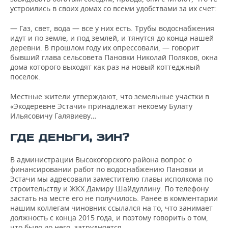
устроились в своих домах со всеми удобствами за их счет:
— Газ, свет, вода — все у них есть. Трубы водоснабжения
идут и по земле, и под землей, и тянутся до конца нашей
деревни. В прошлом году их опрессовали, — говорит
бывший глава сельсовета Пановки Николай Поляков, окна
дома которого выходят как раз на новый коттеджный
поселок.
Местные жители утверждают, что земельные участки в
«Экодеревне Эстачи» принадлежат некоему Булату
Ильясовичу Галявиеву…
ГДЕ ДЕНЬГИ, ЗИН?
В администрации Высокогорского района вопрос о
финансировании работ по водоснабжению Пановки и
Эстачи мы адресовали заместителю главы исполкома по
строительству и ЖКХ Дамиру Шайдуллину. По телефону
застать на месте его не получилось. Ранее в комментарии
нашим коллегам чиновник ссылался на то, что занимает
должность с конца 2015 года, и поэтому говорить о том,
что было до него, затрудняется.