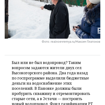
НЕФТЕХИМИЯ
РОЗНИЧНАЯ ТОРГОВЛЯ
НОВОСТИ ТЕХНОЛОГИЙ
МЕРОПРИЯТИЯ
НЕФТЬ
ТРАНСПОРТ
IT
НОВОСТИ МЕРОПРИЯТИЙ
СПОРТ
ОПК
УСЛУГИ
МЕДИА
ВЫЕЗДНАЯ РЕДАКЦИЯ
НОВОСТИ СПОРТА
ОБЩЕСТВО
ЭНЕРГЕТИКА
ТЕЛЕКОММУНИКАЦИИ
БИЗНЕС-БРАНЧИ
ФУТБОЛ
НОВОСТИ ОБЩЕСТВА
ФОТОГАЛЕРЕЯ
Фото: realnoevremya.ru/Максим Платонов
ONLINE-КОНФЕРЕНЦИИ
ХОККЕЙ
ВЛАСТЬ
СЮЖЕТЫ
Был или не был водопровод? Таким
ОТКРЫТАЯ ЛЕКЦИЯ
БАСКЕТБОЛ
ИНФРАСТРУКТУРА
СПРАВОЧНИК
вопросом задаются жители двух сел
Высокогорского района. Два года назад
ВОЛЕЙБОЛ
ИСТОРИЯ
СПИСОК ПЕРСОН
ПОЛНАЯ ВЕРСИЯ
по госпрограмме выделили бюджетные
деньги на водоснабжение этих
КИБЕРСПОРТ
КУЛЬТУРА
СПИСОК КОМПАНИЙ
поселений. В Пановке должны были
пробурить скважину и отремонтировать
ФИГУРНОЕ КАТАНИЕ
МЕДИЦИНА
старые сети, а в Эстачи — построить
новый водопровод. Фонд газификации РТ