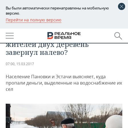
Вы были автоматически перенаправлены на мобильную
версию.
Перейти на полную версию
РЕГИОНЫ
Сухой закон по-высокогорски:
БАШКОРТОСТАН
НОВОСТИ
бюджетный водопровод для
жителей двух деревень
ТАТАРСТАН
АНАЛИТИКА
завернул налево?
УДМУРТИЯ
НОВОСТИ АНАЛИТИКИ
ЭКОНОМИКА
07:00, 15.03.2017
ДЕКЛАРАЦИИ О ДОХОДАХ
НОВОСТИ ЭКОНОМИКИ
ПРОМЫШЛЕННОСТЬ
Население Пановки и Эстачи выясняет, куда
пропали деньги, выделенные на водоснабжение их
КОРОЛИ ГОСЗАКАЗА ПФО
ФИНАНСЫ
НОВОСТИ
НЕДВИЖИМОСТЬ
сел
ПРОМЫШЛЕННОСТИ
ВУЗЫ ТАТАРСТАНА
БАНКИ
НОВОСТИ НЕДВИЖИМОСТИ
АВТО
АГРОПРОМ
КОМУ ПРИНАДЛЕЖАТ
БЮДЖЕТ
НОВОСТИ АВТО
БИЗНЕС
ТОРГОВЫЕ ЦЕНТРЫ
МАШИНОСТРОЕНИЕ
ТАТАРСТАНА
ИНВЕСТИЦИИ
НОВОСТИ БИЗНЕСА
ТЕХНОЛОГИИ