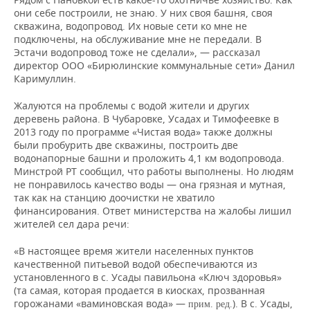
они себе построили, не знаю. У них своя башня, своя
скважина, водопровод. Их новые сети ко мне не
подключены, на обслуживание мне не передали. В
Эстачи водопровод тоже не сделали», — рассказал
директор ООО «Бирюлинские коммунальные сети» Данил
Каримуллин.
Жалуются на проблемы с водой жители и других
деревень района. В Чубаровке, Усадах и Тимофеевке в
2013 году по программе «Чистая вода» также должны
были пробурить две скважины, построить две
водонапорные башни и проложить 4,1 км водопровода.
Минстрой РТ сообщил, что работы выполнены. Но людям
не понравилось качество воды — она грязная и мутная,
так как на станцию доочистки не хватило
финансирования. Ответ министерства на жалобы лишил
жителей сел дара речи:
«В настоящее время жители населенных пунктов
качественной питьевой водой обеспечиваются из
установленного в с. Усады павильона «Ключ здоровья»
(та самая, которая продается в киосках, прозванная
горожанами «ваминовская вода» —
). В с. Усады,
прим. ред.