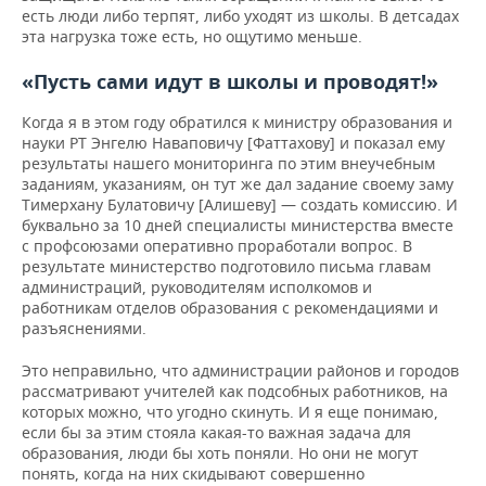
есть люди либо терпят, либо уходят из школы. В детсадах
эта нагрузка тоже есть, но ощутимо меньше.
«Пусть сами идут в школы и проводят!»
Когда я в этом году обратился к министру образования и
науки РТ Энгелю Наваповичу [Фаттахову] и показал ему
результаты нашего мониторинга по этим внеучебным
заданиям, указаниям, он тут же дал задание своему заму
Тимерхану Булатовичу [Алишеву] — создать комиссию. И
буквально за 10 дней специалисты министерства вместе
с профсоюзами оперативно проработали вопрос. В
результате министерство подготовило письма главам
администраций, руководителям исполкомов и
работникам отделов образования с рекомендациями и
разъяснениями.
Это неправильно, что администрации районов и городов
рассматривают учителей как подсобных работников, на
которых можно, что угодно скинуть. И я еще понимаю,
если бы за этим стояла какая-то важная задача для
образования, люди бы хоть поняли. Но они не могут
понять, когда на них скидывают совершенно