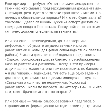
Еще пример — требуют «Отчет по сдаче лекарственно-
технического сырья с подтверждающими документами».
Очевидно, речь идет о заготовке трав школьниками. Но
почему в обязательном порядке? И кто это будет делать?
Учителя?!.. Далее от школы нужен «Паспорт доступной
среды для ввода в Геопортал». Послушайте, но вот этим
уж точно должны специалисты заниматься!..
Или вот еще — «еженедельно, до 9.00 вторника —
информация об уплате имущественных налогов
работниками школы (для финансово-бюджетной палаты
района). Читаем дальше: «необходимо» представить
«Список проголосовавших за банкноту с изображением
Казани учителей и учеников»… Когда я эти примеры
озвучивал на коллегии, они там посмеялись по банкноте.
А я им говорю: «Подождите, тут есть еще одно задание
для школы, от комитета по делам молодежи — нужны
«Сведения о количестве незамужних (холостых)
работников школы по возрастным категориям». Они что
там, хотят брачное агентство открыть?
Или вот еще — планы самообразования педагогов. Я
спрашиваю информационно-методический центр: «Вам