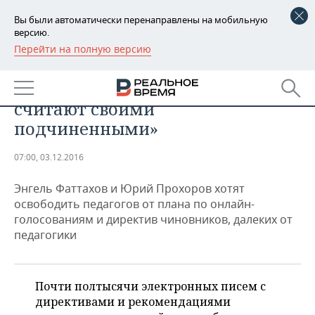
Вы были автоматически перенаправлены на мобильную
версию.
Перейти на полную версию
РЕГИОНЫ
«Чиновники, вплоть до мелких
БАШКОРТОСТАН
НОВОСТИ
звеньев, не уважают педагогов,
считают своими
ТАТАРСТАН
АНАЛИТИКА
подчиненными»
УДМУРТИЯ
НОВОСТИ АНАЛИТИКИ
ЭКОНОМИКА
07:00, 03.12.2016
ДЕКЛАРАЦИИ О ДОХОДАХ
НОВОСТИ ЭКОНОМИКИ
ПРОМЫШЛЕННОСТЬ
Энгель Фаттахов и Юрий Прохоров хотят
освободить педагогов от плана по онлайн-
КОРОЛИ ГОСЗАКАЗА ПФО
ФИНАНСЫ
НОВОСТИ
НЕДВИЖИМОСТЬ
голосованиям и директив чиновников, далеких от
ПРОМЫШЛЕННОСТИ
педагогики
ВУЗЫ ТАТАРСТАНА
БАНКИ
НОВОСТИ НЕДВИЖИМОСТИ
АВТО
АГРОПРОМ
КОМУ ПРИНАДЛЕЖАТ
БЮДЖЕТ
НОВОСТИ АВТО
БИЗНЕС
Почти полтысячи электронных писем с
ТОРГОВЫЕ ЦЕНТРЫ
МАШИНОСТРОЕНИЕ
ТАТАРСТАНА
директивами и рекомендациями
ИНВЕСТИЦИИ
НОВОСТИ БИЗНЕСА
ТЕХНОЛОГИИ