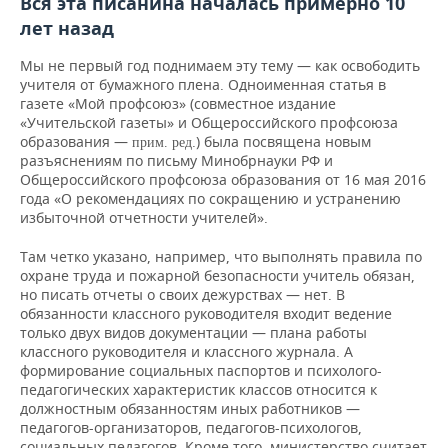
Вся эта писанина началась примерно 10
ВОДНЫЕ ВИДЫ СПОРТА
ОБРАЗОВАНИЕ
лет назад
ХОККЕЙ С МЯЧОМ
ПРОИСШЕСТВИЯ
Мы не первый год поднимаем эту тему — как освободить
учителя от бумажного плена. Одноименная статья в
газете «Мой профсоюз» (совместное издание
«Учительской газеты» и Общероссийского профсоюза
образования —
.) была посвящена новым
прим. ред
разъяснениям по письму Минобрнауки РФ и
Общероссийского профсоюза образования от 16 мая 2016
года «О рекомендациях по сокращению и устранению
избыточной отчетности учителей».
Там четко указано, например, что выполнять правила по
охране труда и пожарной безопасности учитель обязан,
но писать отчеты о своих дежурствах — нет. В
обязанности классного руководителя входит ведение
только двух видов документации — плана работы
классного руководителя и классного журнала. А
формирование социальных паспортов и психолого-
педагогических характеристик классов относится к
должностным обязанностям иных работников —
педагогов-организаторов, педагогов-психологов,
социальных педагогов. Кроме того, министерство считает