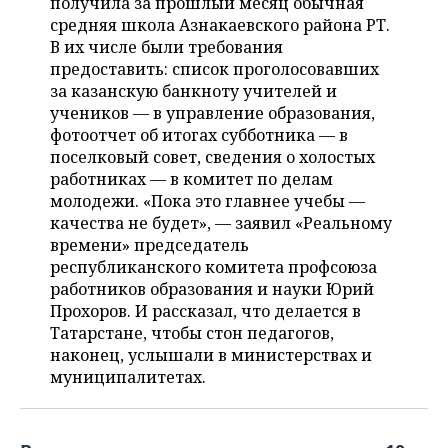
получила за прошлый месяц обычная
НЕФТЕХИМИЯ
средняя школа Азнакаевского района РТ.
РОЗНИЧНАЯ ТОРГОВЛЯ
НОВОСТИ ТЕХНОЛОГИЙ
МЕРОПРИЯТИЯ
В их числе были требования
НЕФТЬ
предоставить: список проголосовавших
ТРАНСПОРТ
IT
НОВОСТИ МЕРОПРИЯТИЙ
СПОРТ
за казанскую банкноту учителей и
ОПК
учеников — в управление образования,
УСЛУГИ
МЕДИА
ВЫЕЗДНАЯ РЕДАКЦИЯ
НОВОСТИ СПОРТА
ОБЩЕСТВО
фотоотчет об итогах субботника — в
ЭНЕРГЕТИКА
поселковый совет, сведения о холостых
ТЕЛЕКОММУНИКАЦИИ
БИЗНЕС-БРАНЧИ
ФУТБОЛ
НОВОСТИ ОБЩЕСТВА
ФОТОГАЛЕРЕЯ
работниках — в комитет по делам
молодежи. «Пока это главнее учебы —
ONLINE-КОНФЕРЕНЦИИ
ХОККЕЙ
ВЛАСТЬ
СЮЖЕТЫ
качества не будет», — заявил «Реальному
времени» председатель
республиканского комитета профсоюза
ОТКРЫТАЯ ЛЕКЦИЯ
БАСКЕТБОЛ
ИНФРАСТРУКТУРА
СПРАВОЧНИК
работников образования и науки Юрий
Прохоров. И рассказал, что делается в
ВОЛЕЙБОЛ
ИСТОРИЯ
СПИСОК ПЕРСОН
ПОЛНАЯ ВЕРСИЯ
Татарстане, чтобы стон педагогов,
наконец, услышали в министерствах и
КИБЕРСПОРТ
КУЛЬТУРА
СПИСОК КОМПАНИЙ
муниципалитетах.
ФИГУРНОЕ КАТАНИЕ
МЕДИЦИНА