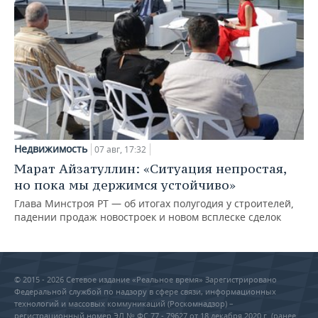
Недвижимость
07 авг, 17:32
Марат Айзатуллин: «Ситуация непростая,
но пока мы держимся устойчиво»
Глава Минстроя РТ — об итогах полугодия у строителей,
падении продаж новостроек и новом всплеске сделок
© 2015 - 2026 Сетевое издание «Реальное время» Зарегистрировано
Федеральной службой по надзору в сфере связи, информационных
технологий и массовых коммуникаций (Роскомнадзор) –
регистрационный номер ЭЛ № ФС 77 - 79627 от 18 декабря 2020 г. (ранее