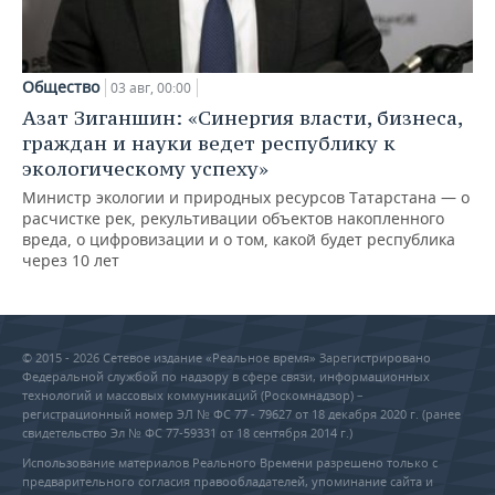
Общество
03 авг, 00:00
Азат Зиганшин: «Синергия власти, бизнеса,
граждан и науки ведет республику к
экологическому успеху»
Министр экологии и природных ресурсов Татарстана — о
расчистке рек, рекультивации объектов накопленного
вреда, о цифровизации и о том, какой будет республика
через 10 лет
© 2015 - 2026 Сетевое издание «Реальное время» Зарегистрировано
Федеральной службой по надзору в сфере связи, информационных
технологий и массовых коммуникаций (Роскомнадзор) –
регистрационный номер ЭЛ № ФС 77 - 79627 от 18 декабря 2020 г. (ранее
свидетельство Эл № ФС 77-59331 от 18 сентября 2014 г.)
Использование материалов Реального Времени разрешено только с
предварительного согласия правообладателей, упоминание сайта и