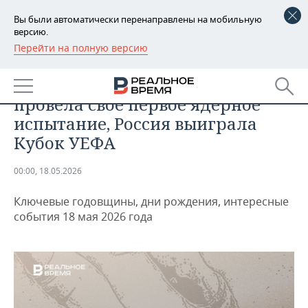
Вы были автоматически перенаправлены на мобильную
версию.
Перейти на полную версию
РЕГИОНЫ
ДАЙДЖЕСТ
День в истории 18 мая: Индия
БАШКОРТОСТАН
НОВОСТИ
провела свое первое ядерное
ТАТАРСТАН
АНАЛИТИКА
испытание, Россия выиграла
Кубок УЕФА
УДМУРТИЯ
НОВОСТИ АНАЛИТИКИ
ЭКОНОМИКА
00:00, 18.05.2026
ДЕКЛАРАЦИИ О ДОХОДАХ
НОВОСТИ ЭКОНОМИКИ
ПРОМЫШЛЕННОСТЬ
Ключевые годовщины, дни рождения, интересные
КОРОЛИ ГОСЗАКАЗА ПФО
ФИНАНСЫ
НОВОСТИ
НЕДВИЖИМОСТЬ
события 18 мая 2026 года
ПРОМЫШЛЕННОСТИ
ВУЗЫ ТАТАРСТАНА
БАНКИ
НОВОСТИ НЕДВИЖИМОСТИ
АВТО
АГРОПРОМ
КОМУ ПРИНАДЛЕЖАТ
БЮДЖЕТ
НОВОСТИ АВТО
БИЗНЕС
ТОРГОВЫЕ ЦЕНТРЫ
МАШИНОСТРОЕНИЕ
ТАТАРСТАНА
ИНВЕСТИЦИИ
НОВОСТИ БИЗНЕСА
ТЕХНОЛОГИИ