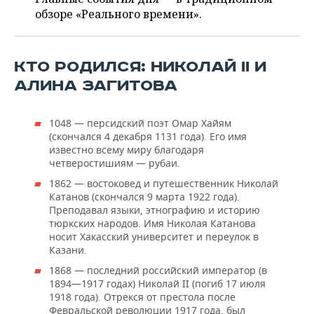
ВОДНЫЕ ВИДЫ СПОРТА
ОБРАЗОВАНИЕ
обзоре «Реального времени».
ХОККЕЙ С МЯЧОМ
ПРОИСШЕСТВИЯ
КТО РОДИЛСЯ: НИКОЛАЙ II И
АЛИНА ЗАГИТОВА
1048 — персидский поэт Омар Хайям
(скончался 4 декабря 1131 года). Его имя
известно всему миру благодаря
четверостишиям — рубаи.
1862 — востоковед и путешественник Николай
Катанов (скончался 9 марта 1922 года).
Преподавал языки, этнографию и историю
тюркских народов. Имя Николая Катанова
носит Хакасский университет и переулок в
Казани.
1868 — последний российский император (в
1894—1917 годах) Николай II (погиб 17 июля
1918 года). Отрекся от престола после
Февральской революции 1917 года, был