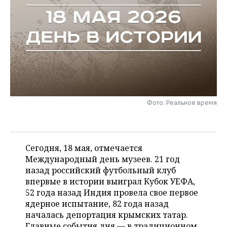
НЕФТЕХИМИЯ
РОЗНИЧНАЯ ТОРГОВЛЯ
НОВОСТИ ТЕХНОЛОГИЙ
МЕРОПРИЯТИЯ
НЕФТЬ
ТРАНСПОРТ
IT
НОВОСТИ МЕРОПРИЯТИЙ
СПОРТ
ОПК
УСЛУГИ
МЕДИА
ВЫЕЗДНАЯ РЕДАКЦИЯ
НОВОСТИ СПОРТА
ОБЩЕСТВО
ЭНЕРГЕТИКА
ТЕЛЕКОММУНИКАЦИИ
БИЗНЕС-БРАНЧИ
ФУТБОЛ
НОВОСТИ ОБЩЕСТВА
ФОТОГАЛЕРЕЯ
Фото: Реальное время
ONLINE-КОНФЕРЕНЦИИ
ХОККЕЙ
ВЛАСТЬ
СЮЖЕТЫ
ОТКРЫТАЯ ЛЕКЦИЯ
БАСКЕТБОЛ
ИНФРАСТРУКТУРА
СПРАВОЧНИК
Сегодня, 18 мая, отмечается
ВОЛЕЙБОЛ
ИСТОРИЯ
СПИСОК ПЕРСОН
Международный день музеев. 21 год
ПОЛНАЯ ВЕРСИЯ
назад российский футбольный клуб
впервые в истории выиграл Кубок УЕФА,
КИБЕРСПОРТ
КУЛЬТУРА
СПИСОК КОМПАНИЙ
52 года назад Индия провела свое первое
ядерное испытание, 82 года назад
ФИГУРНОЕ КАТАНИЕ
МЕДИЦИНА
началась депортация крымских татар.
Главные события дня — в традиционном