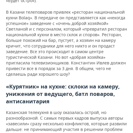
«Будет остро»).
ВОДНЫЕ ВИДЫ СПОРТА
ОБРАЗОВАНИЕ
В Казани телеповаров привлек «ресторан национальной
ХОККЕЙ С МЯЧОМ
ПРОИСШЕСТВИЯ
кухни Bolaq». В передаче он представляется как «некогда
успешное» заведение с «очень доброй хозяйкой»
Светланой и с персоналом, который «превратил ресторан
национальной кухни в место склок и споров». Ресторан,
больше похожий на бар, пустует, а хозяин на камеру
кричит, что сотрудники для него никто и он продаст
заведение. Все это происходит в самом центре
туристической Казани. Но вот «добрая хозяйка»
пригласила телевизионщиков. Константин Ивлев должен
привести все в порядок за 3 дня. В общем, чего не
сделаешь ради хорошего шоу?
«Курятник» на кухне: склоки на камеру,
унижения от ведущего, батл поваров,
антисанитария
Казанская телекухня в шоу оказалась острой, но
разнообразной. С самых первых кадров выпуска авторы
«завесили» сразу несколько конфликтов, которые развили
дальше: не принимающий участия в решении проблем