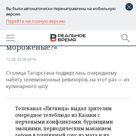
Вы были автоматически перенаправлены на мобильную
версию.
Перейти на полную версию
РЕГИОНЫ
Шоу «На ножах» в казанском
БАШКОРТОСТАН
НОВОСТИ
кафе: «Вы правда в Казани все
мороженые?»
ТАТАРСТАН
АНАЛИТИКА
12:29, 23.06.2016
УДМУРТИЯ
НОВОСТИ АНАЛИТИКИ
ЭКОНОМИКА
Столица Татарстана подверглась очередному
ДЕКЛАРАЦИИ О ДОХОДАХ
НОВОСТИ ЭКОНОМИКИ
ПРОМЫШЛЕННОСТЬ
набегу телевизионных ревизоров, на этот раз — из
кулинарного шоу
КОРОЛИ ГОСЗАКАЗА ПФО
ФИНАНСЫ
НОВОСТИ
НЕДВИЖИМОСТЬ
ПРОМЫШЛЕННОСТИ
ВУЗЫ ТАТАРСТАНА
БАНКИ
НОВОСТИ НЕДВИЖИМОСТИ
АВТО
Телеканал «Пятница» выдал зрителям
АГРОПРОМ
очередное телеблюдо из Казани с
КОМУ ПРИНАДЛЕЖАТ
БЮДЖЕТ
НОВОСТИ АВТО
БИЗНЕС
перчеными конфликтами, бурлящими
ТОРГОВЫЕ ЦЕНТРЫ
МАШИНОСТРОЕНИЕ
эмоциями, периодическим маканием
ТАТАРСТАНА
ИНВЕСТИЦИИ
НОВОСТИ БИЗНЕСА
ТЕХНОЛОГИИ
героев в горчичный соус из мата и их