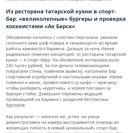
Из ресторана татарской кухни в спорт-
бар: «великолепные» бургеры и проверка
хоккеистами «Ак Барса»
Обновление началось с «чистки» персонала: уволили
склочного зама шеф-повара и «жахающего» во время
работы хамоватого бармена. Дальше за ночь Ивлев
радикально поменял концепцию: от ресторана татарской
кухни — к спорт-бару. На обновление интерьера ушло
245 тысяч рублей. За эти деньги телевизионщики
покрасили стены, поменяли вывеску, наполнили бар
спортивной атрибутикой и настольными играми. Ивлев
поменял и меню, привел нового су-шефа — мужчину,
чтобы разбавить «курятник», а хозяев поставил за
барную стойку. Довершил перемены ведущий
промоакцией на Баумана с раздачей бесплатных
бургеров.
Как результат — конечно же, успех: на улице
демонстративно на камеру выстраивается очередь из
желающих попасть в новый «уникальный» спорт-бар,