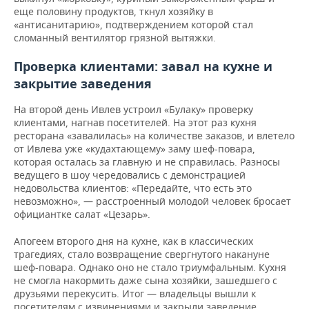
еще половину продуктов, ткнул хозяйку в
«антисанитарию», подтверждением которой стал
сломанный вентилятор грязной вытяжки.
Проверка клиентами: завал на кухне и
закрытие заведения
На второй день Ивлев устроил «Булаку» проверку
клиентами, нагнав посетителей. На этот раз кухня
ресторана «завалилась» на количестве заказов, и влетело
от Ивлева уже «кудахтающему» заму шеф-повара,
которая осталась за главную и не справилась. Разносы
ведущего в шоу чередовались с демонстрацией
недовольства клиентов: «Передайте, что есть это
невозможно», — расстроенный молодой человек бросает
официантке салат «Цезарь».
Апогеем второго дня на кухне, как в классических
трагедиях, стало возвращение свергнутого накануне
шеф-повара. Однако оно не стало триумфальным. Кухня
не смогла накормить даже сына хозяйки, зашедшего с
друзьями перекусить. Итог — владельцы вышли к
посетителям с извинениями и закрыли заведение.