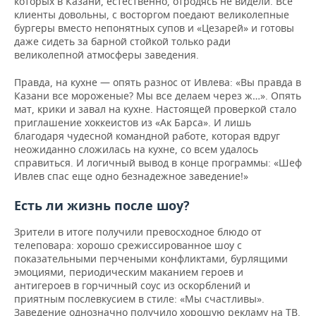
которых в Казани, естественно, отродясь не видели. Все
клиенты довольны, с восторгом поедают великолепные
бургеры вместо непонятных супов и «Цезарей» и готовы
даже сидеть за барной стойкой только ради
великолепной атмосферы заведения.
Правда, на кухне — опять разнос от Ивлева: «Вы правда в
Казани все мороженые? Мы все делаем через ж…». Опять
мат, крики и завал на кухне. Настоящей проверкой стало
приглашение хоккеистов из «Ак Барса». И лишь
благодаря чудесной командной работе, которая вдруг
неожиданно сложилась на кухне, со всем удалось
справиться. И логичный вывод в конце программы: «Шеф
Ивлев спас еще одно безнадежное заведение!»
Есть ли жизнь после шоу?
Зрители в итоге получили превосходное блюдо от
телеповара: хорошо срежиссированное шоу с
показательными перчеными конфликтами, бурлящими
эмоциями, периодическим маканием героев и
антигероев в горчичный соус из оскорблений и
приятным послевкусием в стиле: «Мы счастливы».
Заведение однозначно получило хорошую рекламу на ТВ.