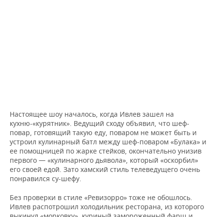
Настоящее шоу началось, когда Ивлев зашел на
кухню-«курятник». Ведущий сходу объявил, что шеф-
повар, готовящий такую еду, поваром не может быть и
устроил кулинарный батл между шеф-поваром «Булака» и
ее помощницей по жарке стейков, окончательно унизив
первого — «кулинарного дьявола», который «оскорбил»
его своей едой. Зато хамский стиль телеведущего очень
понравился су-шефу.
Без проверки в стиле «Ревизорро» тоже не обошлось.
Ивлев распотрошил холодильник ресторана, из которого
выкинул «морковку», куриный замороженный фарш и