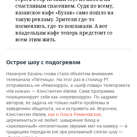
НЕФТЕХИМИЯ
счастливым спасением. Судя по всему,
РОЗНИЧНАЯ ТОРГОВЛЯ
НОВОСТИ ТЕХНОЛОГИЙ
МЕРОПРИЯТИЯ
казанское кафе «Булак» само пошло на
НЕФТЬ
такую рекламу. Зрители где-то
ТРАНСПОРТ
IT
НОВОСТИ МЕРОПРИЯТИЙ
СПОРТ
посмеялись, где-то поплакали. А вот
ОПК
владельцам кафе теперь предстоит со
всем этим жить.
УСЛУГИ
МЕДИА
ВЫЕЗДНАЯ РЕДАКЦИЯ
НОВОСТИ СПОРТА
ОБЩЕСТВО
ЭНЕРГЕТИКА
ТЕЛЕКОММУНИКАЦИИ
БИЗНЕС-БРАНЧИ
ФУТБОЛ
НОВОСТИ ОБЩЕСТВА
ФОТОГАЛЕРЕЯ
Острое шоу с подогревом
ONLINE-КОНФЕРЕНЦИИ
ХОККЕЙ
ВЛАСТЬ
СЮЖЕТЫ
Накануне Казань снова стала объектом внимания
телеканала «Пятница». На этот раз в столицу РТ
ОТКРЫТАЯ ЛЕКЦИЯ
БАСКЕТБОЛ
ИНФРАСТРУКТУРА
СПРАВОЧНИК
отправилась не «Ревизорро», а «шеф-повар» телепроекта
«На ножах» — Константин Ивлев. Сама программа
ВОЛЕЙБОЛ
ИСТОРИЯ
СПИСОК ПЕРСОН
ПОЛНАЯ ВЕРСИЯ
позиционирует себя как «неревизорро». По задумке
авторов, ее задача не только найти проблемы в
заведениях общепита, но и исправить их. Впрочем,
КИБЕРСПОРТ
КУЛЬТУРА
СПИСОК КОМПАНИЙ
Константин Ивлев,
как и Ольга Романовская
,
церемониться не любит: швыряние блюд и
ФИГУРНОЕ КАТАНИЕ
МЕДИЦИНА
«зажеванный» непонятными звуками мат на камеру — в
традициях передачи (не зря рекламный слоган шоу —