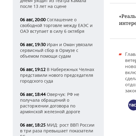
днем» уходит из театра Камала
после 13 лет на сцене
«Реаль
Соглашение о
06 авг, 20:00
интере
свободной торговле между ЕАЭС и
ОАЭ вступает в силу 6 октября
Иран и Оман увязали
06 авг, 19:30
сервисный сбор в Ормузе с
Глав
объемом помощи судам
вете
ново
В Набережных Челнах
06 авг, 19:12
вклю
представили нового председателя
сдел
городского суда
отдо
зако
Оверчук: РФ не
06 авг, 18:44
получала обращений о
расторжении договора по
армянской железной дороге
МИД: рост ВВП России
06 авг, 18:25
в три раза превышает показатели