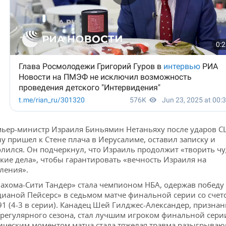
ьер-министр Израиля Биньямин Нетаньяху после ударов С
у пришел к Стене плача в Иерусалиме, оставил записку и
лился. Он подчеркнул, что Израиль продолжит «творить чу
кие дела», чтобы гарантировать «вечность Израиля на
ления».
ахома-Сити Тандер» стала чемпионом НБА, одержав победу
ианой Пейсерс» в седьмом матче финальной серии со счет
91 (4-3 в серии). Канадец Шей Гилджес-Александер, призна
регулярного сезона, стал лучшим игроком финальной сери
ическим моментом матча стала тяжелая травма разыгрыва