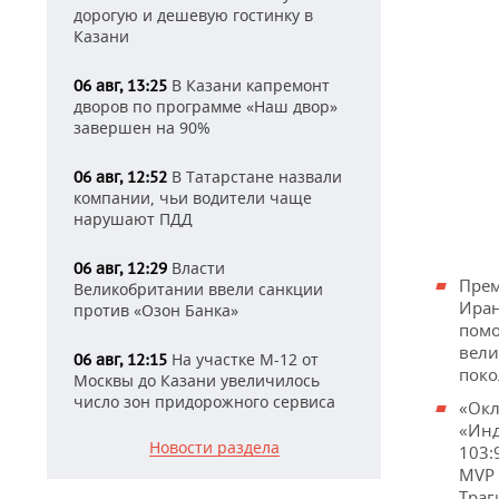
дорогую и дешевую гостинку в
Казани
В Казани капремонт
06 авг, 13:25
дворов по программе «Наш двор»
завершен на 90%
В Татарстане назвали
06 авг, 12:52
компании, чьи водители чаще
нарушают ПДД
Власти
06 авг, 12:29
Прем
Великобритании ввели санкции
Иран
против «Озон Банка»
помо
вели
На участке М-12 от
06 авг, 12:15
поко
Москвы до Казани увеличилось
число зон придорожного сервиса
«Окл
«Инд
Новости раздела
103:
MVP 
Траг