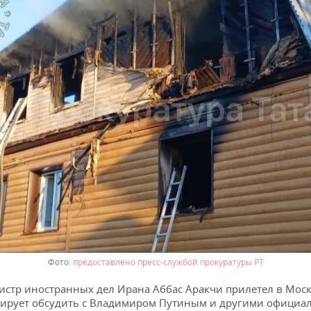
предоставлено пресс-службой прокуратуры РТ
стр иностранных дел Ирана Аббас Аракчи прилетел в Моск
ирует обсудить с Владимиром Путиным и другими офици