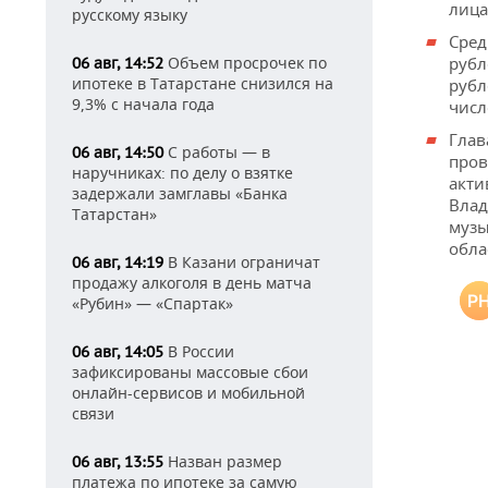
лица
русскому языку
Сред
рубл
Объем просрочек по
06 авг, 14:52
ипотеке в Татарстане снизился на
рубл
9,3% с начала года
числ
Глав
С работы — в
06 авг, 14:50
пров
наручниках: по делу о взятке
акти
задержали замглавы «Банка
Влад
Татарстан»
музы
обла
В Казани ограничат
06 авг, 14:19
продажу алкоголя в день матча
«Рубин» — «Спартак»
В России
06 авг, 14:05
зафиксированы массовые сбои
онлайн-сервисов и мобильной
связи
Назван размер
06 авг, 13:55
платежа по ипотеке за самую