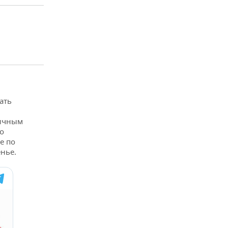
ать
гичным
о
е по
нье.