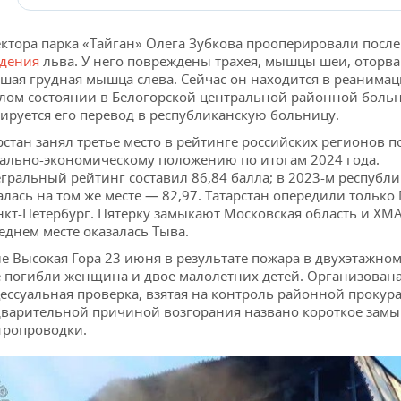
ктора парка «Тайган» Олега Зубкова прооперировали после
адения
льва. У него повреждены трахея, мышцы шеи, оторв
шая грудная мышца слева. Сейчас он находится в реанимац
лом состоянии в Белогорской центральной районной больн
ируется его перевод в республиканскую больницу.
рстан занял третье место в рейтинге российских регионов п
ально-экономическому положению по итогам 2024 года.
гральный рейтинг составил 86,84 балла; в 2023-м республи
алась на том же месте — 82,97. Татарстан опередили только
нкт-Петербург. Пятерку замыкают Московская область и ХМ
еднем месте оказалась Тыва.
ле Высокая Гора 23 июня в результате пожара в двухэтажно
 погибли женщина и двое малолетних детей. Организован
ессуальная проверка, взятая на контроль районной прокура
варительной причиной возгорания названо короткое зам
тропроводки.