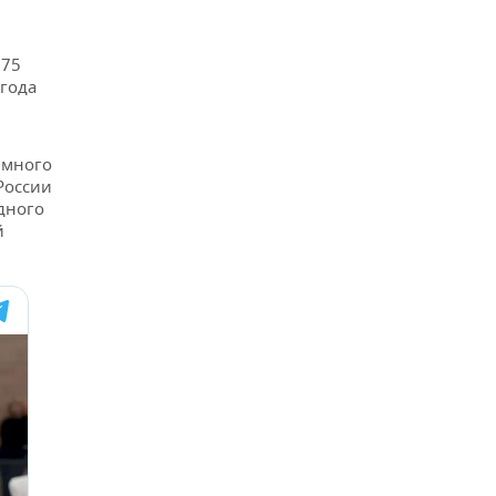
175
 года
 много
России
дного
й