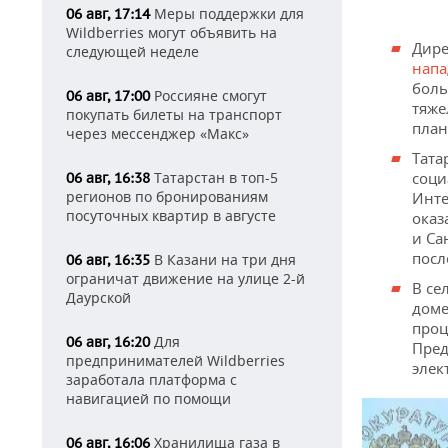
Меры поддержки для
06 авг, 17:14
Wildberries могут объявить на
Дире
следующей неделе
нап
боль
Россияне смогут
06 авг, 17:00
тяже
покупать билеты на транспорт
план
через мессенджер «Макс»
Тата
Татарстан в топ-5
соци
06 авг, 16:38
регионов по бронированиям
Инте
посуточных квартир в августе
оказ
и Са
посл
В Казани на три дня
06 авг, 16:35
ограничат движение на улице 2-й
В се
Даурской
доме
проц
Для
06 авг, 16:20
Пред
предпринимателей Wildberries
элек
заработала платформа с
навигацией по помощи
Хранилища газа в
06 авг, 16:06