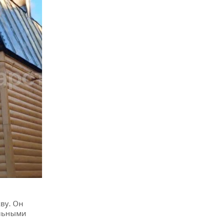
ву. Он
альными