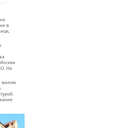
ана
ии в
ице,
о
ка
 Москва
АО. На
м жилом
а
турой.
ыкание