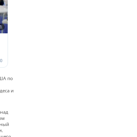
ША по
деса и
 над
ом
нный
и.
ющего