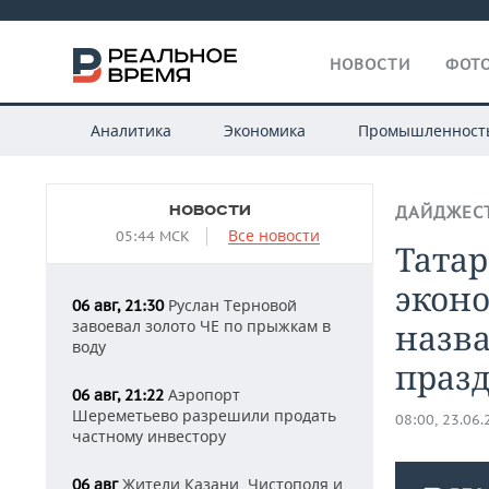
НОВОСТИ
ФОТО
Аналитика
Экономика
Промышленност
НОВОСТИ
ДАЙДЖЕС
Все новости
05:44 МСК
Татар
экон
Руслан Терновой
06 авг, 21:30
завоевал золото ЧЕ по прыжкам в
назв
воду
праз
Аэропорт
06 авг, 21:22
Шереметьево разрешили продать
08:00, 23.06
частному инвестору
Жители Казани, Чистополя и
06 авг