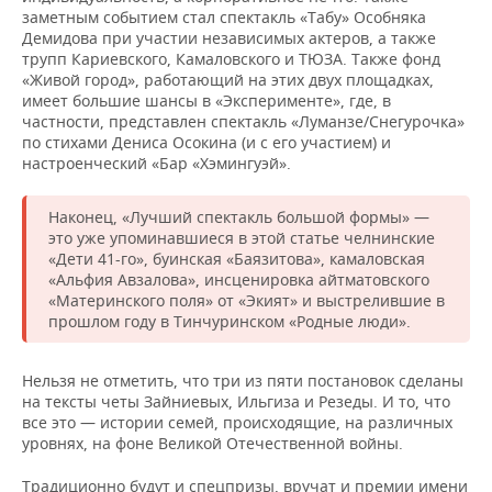
заметным событием стал спектакль «Табу» Особняка
Демидова при участии независимых актеров, а также
трупп Кариевского, Камаловского и ТЮЗА. Также фонд
«Живой город», работающий на этих двух площадках,
имеет большие шансы в «Эксперименте», где, в
частности, представлен спектакль «Луманзе/Снегурочка»
по стихами Дениса Осокина (и с его участием) и
настроенческий «Бар «Хэмингуэй».
Наконец, «Лучший спектакль большой формы» —
это уже упоминавшиеся в этой статье челнинские
«Дети 41-го», буинская «Баязитова», камаловская
«Альфия Авзалова», инсценировка айтматовского
«Материнского поля» от «Экият» и выстрелившие в
прошлом году в Тинчуринском «Родные люди».
Нельзя не отметить, что три из пяти постановок сделаны
на тексты четы Зайниевых, Ильгиза и Резеды. И то, что
все это — истории семей, происходящие, на различных
уровнях, на фоне Великой Отечественной войны.
Традиционно будут и спецпризы, вручат и премии имени