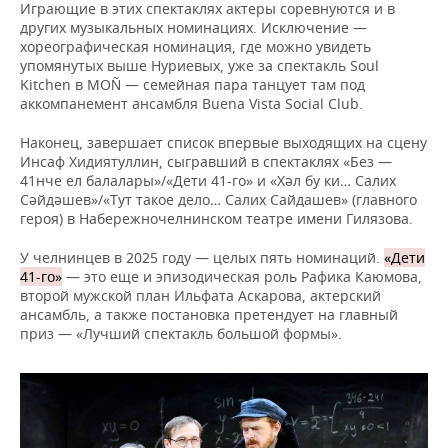
Играющие в этих спектаклях актеры соревнуются и в
других музыкальных номинациях. Исключение —
хореографическая номинация, где можно увидеть
упомянутых выше Нуриевых, уже за спектакль Soul
Kitchen в MOÑ — семейная пара танцует там под
аккомпанемент ансамбля Buena Vista Social Club.
Наконец, завершает список впервые выходящих на сцену
Инсаф Хидиятуллин, сыгравший в спектаклях «Без —
41нче ел балалары»/«Дети 41-го» и «Хәл бу ки… Салих
Сәйдәшев»/«Тут такое дело… Салих Сайдашев» (главного
героя) в Набережночелнинском театре имени Гилязова.
У челнинцев в 2025 году — целых пять номинаций.
«Дети
41-го»
— это еще и эпизодическая роль Рафика Каюмова,
второй мужской план Ильфата Аскарова, актерский
ансамбль, а также постановка претендует на главный
приз — «Лучший спектакль большой формы».