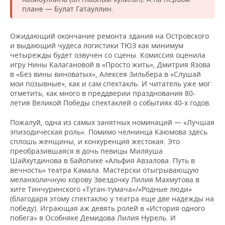
плане — Булат Гатауллин.
Ожидающий окончание ремонта здания на Островского
и выдающий чудеса логистики ТЮЗ как минимум
четырежды будет озвучен со сцены. Комиссия оценила
игру Нины Калагановой в «Просто жить», Дмитрия Язова
в «Без вины виноватых», Алексея Зильбера в «Слушай
мои позывные», как и сам спектакль. И читатель уже мог
отметить, как много в преддверии празднования 80-
летия Великой Победы спектаклей о событиях 40-х годов.
Пожалуй, одна из самых занятных номинаций — «Лучшая
эпизодическая роль». Помимо челнинца Каюмова здесь
сплошь женщины, и конкуренция жестокая. Это
преобразившаяся в дочь певицы Миляуша
Шайхутдинова в байопике «Альфия Авзалова. Путь в
вечность» театра Камала. Мастерски отыгрывающую
меланхоличную корову Звездочку Лилия Махмутова в
хите Тинчуринского «Туган-тумача»/«Родные люди»
(благодаря этому спектаклю у театра еще две надежды на
победу). Играющая аж девять ролей в «История одного
побега» в Особняке Демидова Лилия Нурель. И