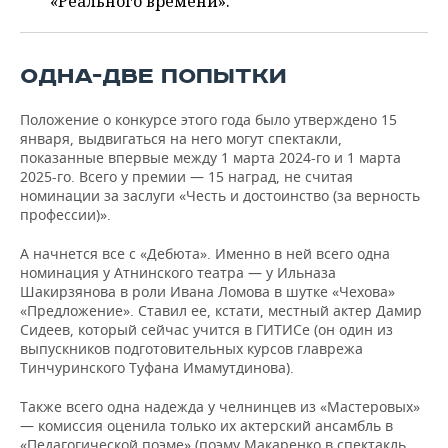
«Реального времени».
ВОДНЫЕ ВИДЫ СПОРТА
ОБРАЗОВАНИЕ
ХОККЕЙ С МЯЧОМ
ПРОИСШЕСТВИЯ
ОДНА-ДВЕ ПОПЫТКИ
Положение о конкурсе этого года было утверждено 15
января, выдвигаться на него могут спектакли,
показанные впервые между 1 марта 2024-го и 1 марта
2025-го. Всего у премии — 15 наград, не считая
номинации за заслуги «Честь и достоинство (за верность
профессии)».
А начнется все с «Дебюта». Именно в ней всего одна
номинация у Атнинского театра — у Ильназа
Шакирзянова в роли Ивана Ломова в шутке «Чехова»
«Предложение». Ставил ее, кстати, местный актер Дамир
Сидеев, который сейчас учится в ГИТИСе (он один из
выпускников подготовительных курсов главрежа
Тинчуринского Туфана Имамутдинова).
Также всего одна надежда у челнинцев из «Мастеровых»
— комиссия оценила только их актерский ансамбль в
«Педагогической поэме» (поэму Макаренко в спектакль