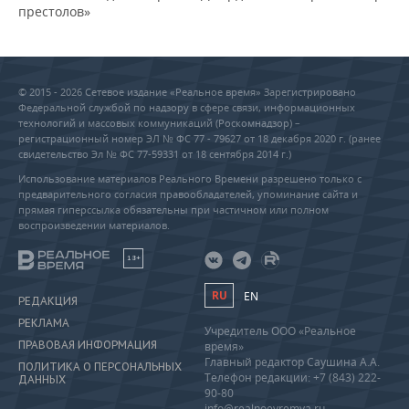
престолов»
© 2015 - 2026 Сетевое издание «Реальное время» Зарегистрировано
Федеральной службой по надзору в сфере связи, информационных
технологий и массовых коммуникаций (Роскомнадзор) –
регистрационный номер ЭЛ № ФС 77 - 79627 от 18 декабря 2020 г. (ранее
свидетельство Эл № ФС 77-59331 от 18 сентября 2014 г.)
Использование материалов Реального Времени разрешено только с
предварительного согласия правообладателей, упоминание сайта и
прямая гиперссылка обязательны при частичном или полном
воспроизведении материалов.
18+
RU
EN
РЕДАКЦИЯ
РЕКЛАМА
Учредитель ООО «Реальное
ПРАВОВАЯ ИНФОРМАЦИЯ
время»
Главный редактор Саушина А.А.
ПОЛИТИКА О ПЕРСОНАЛЬНЫХ
Телефон редакции: +7 (843) 222-
ДАННЫХ
90-80
info@realnoevremya.ru