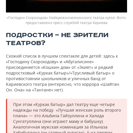
«Господин Скороходов» Набережночелнинского театра кукол.
предоставлено пресс-службой театра Кариева
ПОДРОСТКИ — НЕ ЗРИТЕЛИ
ТЕАТРОВ?
Схожий список в лучшем спектакле для детей: здесь к
«Господину Скороходову» и «Абугалисине»
присоединяется «Кошкин дом» от «Экият» и редкий
подростковый «Куркак батыр»/«Трусливый батыр» о
противостоянии школьников и уличных банд от
Кариевского театра (интересно, что хоррора «Шайтан.
Он. Она» на «Тантане» нет).
При этом «Куркак батыр» дал театру еще четыре
надежды на победу. «Лучшая женская роль второго
плана» — это Альбина Гайзуллина и Халида
Сунгатуллина (они играют маму и бабушку).
Аналогичная мужская номинация за Ильназа
Хабибуллина (он главный хулиган). А на первом