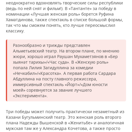
неоднократно вдохновлять творческие силы республики
(ведь по ней снят и фильм!). В «Тантанте» за победу в
номинации «Лучшая женская роль» борется Руфина
Хаматдинова, также спектакль в списке большой формы,
так что мы сможем понять, кто лучше переосмыслил
классику.
Разнообразно и трижды представлен
Альметьевский театр. На втором плане, по мнению
жюри, хорошо играл Раушан Мухаметзянов в «Бер
хыянәт тарихы»/«Час суда». В «Женскую роль»
попала Лилия Загидуллина за комедии
«Нечкәбил»/«Красотка». А первая работа Сардара
Абдуллина на посту главного режиссера,
иммерсивный спектакль «Йорт»/«Дом юности
моей» соревнуется за звание лучшего
«Эксперимента».
Три победы может получить практически незаметный из
Казани Бугульминский театр. Это женская роль второго
плана Надежды Вышенской в «Женитьбе» и аналогичная
мужская там же у Александра Кочетова, а также просто