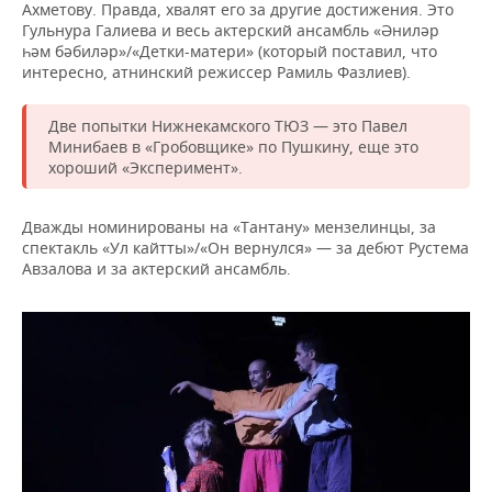
Ахметову. Правда, хвалят его за другие достижения. Это
Гульнура Галиева и весь актерский ансамбль «Әниләр
һәм бәбиләр»/«Детки-матери» (который поставил, что
интересно, атнинский режиссер Рамиль Фазлиев).
Две попытки Нижнекамского ТЮЗ — это Павел
Минибаев в «Гробовщике» по Пушкину, еще это
хороший «Эксперимент».
Дважды номинированы на «Тантану» мензелинцы, за
спектакль «Ул кайтты»/«Он вернулся» — за дебют Рустема
Авзалова и за актерский ансамбль.