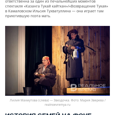
ответственна за один из печальнейших моментов
спектакля «Казанга Тукай кайткан»/«Возвращение Тукая»
в Камаловском Ильсия Тухватуллина — она играет там
приютившую поэта мать.
Лилия Махмутова (слева) — Звездочка.
Мария Зверева /
realnoevremya.ru