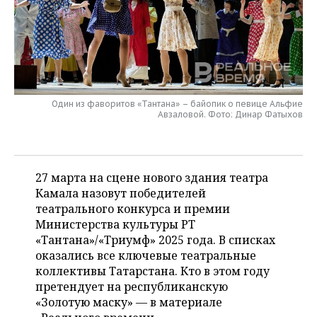
НЕФТЕХИМИЯ
РОЗНИЧНАЯ ТОРГОВЛЯ
НОВОСТИ ТЕХНОЛОГИЙ
МЕРОПРИЯТИЯ
НЕФТЬ
ТРАНСПОРТ
IT
НОВОСТИ МЕРОПРИЯТИЙ
СПОРТ
ОПК
УСЛУГИ
МЕДИА
ВЫЕЗДНАЯ РЕДАКЦИЯ
НОВОСТИ СПОРТА
ОБЩЕСТВО
ЭНЕРГЕТИКА
Один из фаворитов «Тантана» – байопик о певице Альфие
Авзаловой. Фото: Динар Фатыхов
ТЕЛЕКОММУНИКАЦИИ
БИЗНЕС-БРАНЧИ
ФУТБОЛ
НОВОСТИ ОБЩЕСТВА
ФОТОГАЛЕРЕЯ
ONLINE-КОНФЕРЕНЦИИ
ХОККЕЙ
ВЛАСТЬ
СЮЖЕТЫ
27 марта на сцене нового здания театра
ОТКРЫТАЯ ЛЕКЦИЯ
БАСКЕТБОЛ
ИНФРАСТРУКТУРА
СПРАВОЧНИК
Камала назовут победителей
театрального конкурса и премии
ВОЛЕЙБОЛ
ИСТОРИЯ
СПИСОК ПЕРСОН
ПОЛНАЯ ВЕРСИЯ
Министерства культуры РТ
«Тантана»/«Триумф» 2025 года. В списках
КИБЕРСПОРТ
КУЛЬТУРА
СПИСОК КОМПАНИЙ
оказались все ключевые театральные
коллективы Татарстана. Кто в этом году
претендует на республиканскую
ФИГУРНОЕ КАТАНИЕ
МЕДИЦИНА
«Золотую маску» — в материале