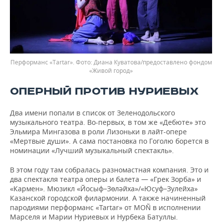
Перформанс «Tartar».
Диана Куватова/предоставлено фондом
«Живой город»
ОПЕРНЫЙ ПРОТИВ НУРИЕВЫХ
Два имени попали в список от Зеленодольского
музыкального театра. Во-первых, в том же «Дебюте» это
Эльмира Мингазова в роли Лизоньки в лайт-опере
«Мертвые души». А сама постановка по Гоголю борется в
номинации «Лучший музыкальный спектакль».
В этом году там собралась разномастная компания. Это и
два спектакля театра оперы и балета — «Грек Зорба» и
«Кармен». Мюзикл «Йосыф–Зөләйха»/«Юсуф–Зулейха»
Казанской городской филармонии. А также начиненный
пародиями перформанс «Tartar» от MOÑ в исполнении
Марселя и Марии Нуриевых и Нурбека Батуллы.