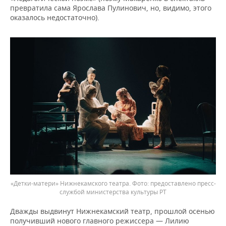
превратила сама Ярослава Пулинович, но, видимо, этого
оказалось недостаточно).
«Детки-матери» Нижнекамского театра.
предоставлено пресс-
службой министерства культуры РТ
Дважды выдвинут Нижнекамский театр, прошлой осенью
получивший нового главного режиссера — Лилию