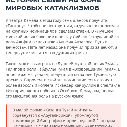
ИСТОРИЯ СЕМЕЙ НА ФОНЕ
МИРОВЫХ КАТАКЛИЗМОВ
У театра Камала в этом году семь шансов получить
«Тантану». Чтобы не повторяться, отдельно остановимся
на крупных номинациях и сделаем ставки. В «Лучшей
женской роли» большие шансы у Лейсан Гатауллиной за
роль Альфии в спектакле «Альфия Авзалова. Путь в
вечность». Пять лет назад она получил приз за дебют, а
теперь уже числится в ведущих актрисах.
Также может выиграть в «Лучшей мужской роли» Эмиль
Талипов в роли Габдуллы Тукая в «Возвращении Тукая». В
апреле же мы узнаем, получит ли он за нее Тукаевскую
премию. Впрочем, в этой же номинации есть его чуть
более взрослый коллега Искандер Хайруллин в спектакле
«История одного побега» в Особняке Демидова, первая
его масштабная роль на русском языке.
В малой форме «Казанга Тукай кайткан»
соревнуется с «Абугалисиной», упомянутой
компиляцией биографии и произведений Геннадия
Паушкина «Слушай мои позывные», «Картотекой»